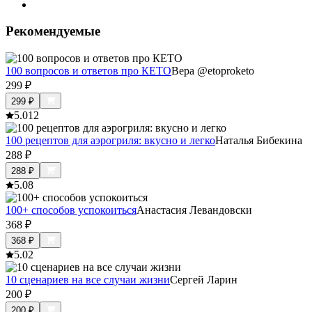
Рекомендуемые
100 вопросов и ответов про КЕТО
Вера @etoproketo
299
₽
299
₽
5.0
12
100 рецептов для аэрогриля: вкусно и легко
Наталья Бибекина
288
₽
288
₽
5.0
8
100+ способов успокоиться
Анастасия Левандовски
368
₽
368
₽
5.0
2
10 сценариев на все случаи жизни
Сергей Ларин
200
₽
200
₽