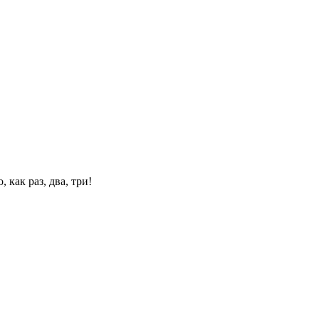
 как раз, два, три!