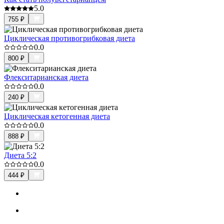
5.0
755
₽
Циклическая противогрибковая диета
0.0
800
₽
Флекситарианская диета
0.0
240
₽
Циклическая кетогенная диета
0.0
888
₽
Диета 5:2
0.0
444
₽