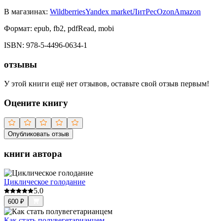
В магазинах:
Wildberries
Yandex market
ЛитРес
Ozon
Amazon
Формат:
epub, fb2, pdfRead, mobi
ISBN:
978-5-4496-0634-1
отзывы
У этой книги ещё нет отзывов, оставьте свой отзыв первым!
Оцените книгу
Опубликовать отзыв
книги автора
Циклическое голодание
5.0
600
₽
Как стать полувегетарианцем