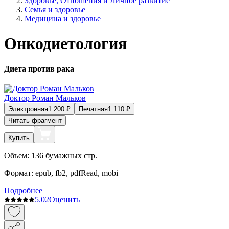
Здоровье, Отношения и Личное развитие
Семья и здоровье
Медицина и здоровье
Онкодиетология
Диета против рака
Доктор Роман Мальков
Электронная
1 200
₽
Печатная
1 110
₽
Читать фрагмент
Купить
Объем:
136
бумажных стр.
Формат:
epub, fb2, pdfRead, mobi
Подробнее
5.0
2
Оценить