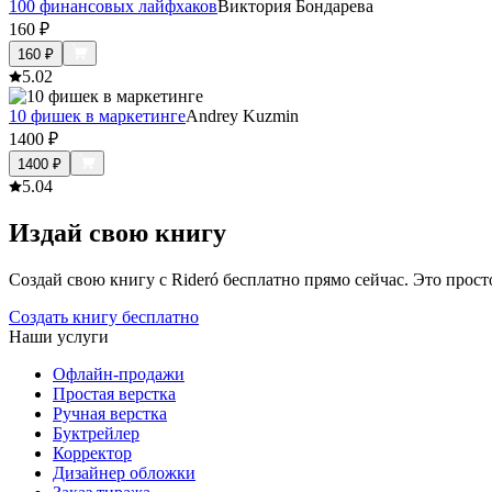
100 финансовых лайфхаков
Виктория Бондарева
160
₽
160
₽
5.0
2
10 фишек в маркетинге
Andrey Kuzmin
1400
₽
1400
₽
5.0
4
Издай свою книгу
Создай свою книгу с Rideró бесплатно прямо сейчас. Это просто,
Создать книгу бесплатно
Наши услуги
Офлайн-продажи
Простая верстка
Ручная верстка
Буктрейлер
Корректор
Дизайнер обложки