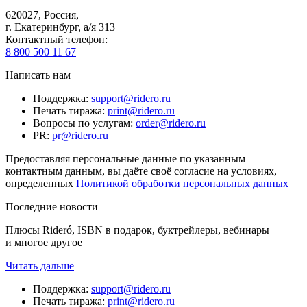
620027
,
Россия
,
г. Екатеринбург, а/я 313
Контактный телефон
:
8 800 500 11 67
Написать нам
Поддержка
:
support@ridero.ru
Печать тиража
:
print@ridero.ru
Вопросы по услугам
:
order@ridero.ru
PR
:
pr@ridero.ru
Предоставляя персональные данные по указанным
контактным данным, вы даёте своё согласие на условиях,
определенных
Политикой обработки персональных данных
Последние новости
Плюсы Rideró, ISBN в подарок, буктрейлеры, вебинары
и многое другое
Читать дальше
Поддержка
:
support@ridero.ru
Печать тиража
:
print@ridero.ru