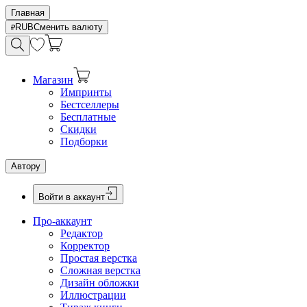
Главная
RUB
Сменить валюту
Магазин
Импринты
Бестселлеры
Бесплатные
Скидки
Подборки
Автору
Войти в аккаунт
Про-аккаунт
Редактор
Корректор
Простая верстка
Сложная верстка
Дизайн обложки
Иллюстрации