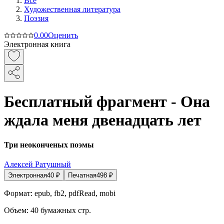
Все
Художественная литература
Поэзия
0.0
0
Оценить
Электронная книга
Бесплатный фрагмент - Она
ждала меня двенадцать лет
Три неоконченых поэмы
Алексей Ратушный
Электронная
40
₽
Печатная
498
₽
Формат:
epub, fb2, pdfRead, mobi
Объем:
40
бумажных стр.