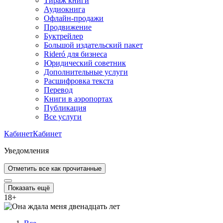
Тираж книги
Аудиокнига
Офлайн-продажи
Продвижение
Буктрейлер
Большой издательский пакет
Rideró для бизнеса
Юридический советник
Дополнительные услуги
Расшифровка текста
Перевод
Книги в аэропортах
Публикация
Все услуги
Кабинет
Кабинет
Уведомления
Отметить все как прочитанные
Показать ещё
18
+