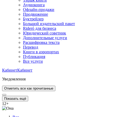
Тираж книги
Аудиокнига
Офлайн-продажи
Продвижение
Буктрейлер
Большой издательский пакет
Rideró для бизнеса
Юридический советник
Дополнительные услуги
Расшифровка текста
Перевод
Книги в аэропортах
Публикация
Все услуги
Кабинет
Кабинет
Уведомления
Отметить все как прочитанные
Показать ещё
12
+