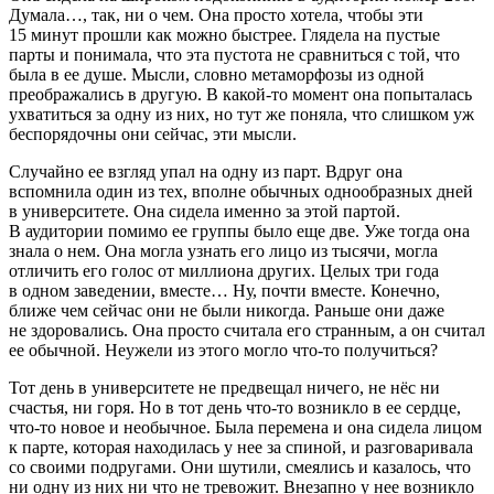
Думала…, так, ни о чем. Она просто хотела, чтобы эти
15 минут прошли как можно быстрее. Глядела на пустые
парты и понимала, что эта пустота не сравниться с той, что
была в ее душе. Мысли, словно метаморфозы из одной
преображались в другую. В какой-то момент она попыталась
ухватиться за одну из них, но тут же поняла, что слишком уж
беспорядочны они сейчас, эти мысли.
Случайно ее взгляд упал на одну из парт. Вдруг она
вспомнила один из тех, вполне обычных однообразных дней
в университете. Она сидела именно за этой партой.
В аудитории помимо ее группы было еще две. Уже тогда она
знала о нем. Она могла узнать его лицо из тысячи, могла
отличить его голос от миллиона других. Целых три года
в одном заведении, вместе… Ну, почти вместе. Конечно,
ближе чем сейчас они не были никогда. Раньше они даже
не здоровались. Она просто считала его странным, а он считал
ее обычной. Неужели из этого могло что-то получиться?
Тот день в университете не предвещал ничего, не нёс ни
счастья, ни горя. Но в тот день что-то возникло в ее сердце,
что-то новое и необычное. Была перемена и она сидела лицом
к парте, которая находилась у нее за спиной, и разговаривала
со своими подругами. Они шутили, смеялись и казалось, что
ни одну из них ни что не тревожит. Внезапно у нее возникло