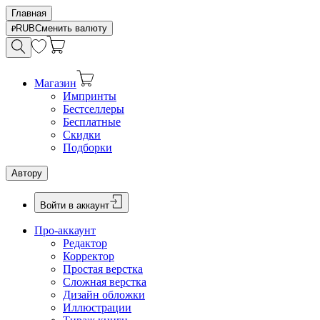
Главная
RUB
Сменить валюту
Магазин
Импринты
Бестселлеры
Бесплатные
Скидки
Подборки
Автору
Войти в аккаунт
Про-аккаунт
Редактор
Корректор
Простая верстка
Сложная верстка
Дизайн обложки
Иллюстрации