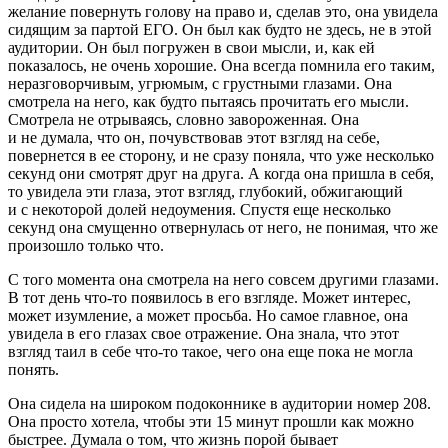
желание повернуть голову на право и, сделав это, она увидела
сидящим за партой ЕГО. Он был как будто не здесь, не в этой
аудитории. Он был погружен в свои мысли, и, как ей
показалось, не очень хорошие. Она всегда помнила его таким,
неразговорчивым, угрюмым, с грустными глазами. Она
смотрела на него, как будто пытаясь прочитать его мысли.
Смотрела не отрываясь, словно завороженная. Она
и не думала, что он, почувствовав этот взгляд на себе,
повернется в ее сторону, и не сразу поняла, что уже несколько
секунд они смотрят друг на друга. А когда она пришла в себя,
то увидела эти глаза, этот взгляд, глубокий, обжигающий
и с некоторой долей недоумения. Спустя еще несколько
секунд она смущенно отвернулась от него, не понимая, что же
произошло только что.
С того момента она смотрела на него совсем другими глазами.
В тот день что-то появилось в его взгляде. Может интерес,
может изумление, а может просьба. Но самое главное, она
увидела в его глазах свое отражение. Она знала, что этот
взгляд таил в себе что-то такое, чего она еще пока не могла
понять.
Она сидела на широком подоконнике в аудитории номер 208.
Она просто хотела, чтобы эти 15 минут прошли как можно
быстрее. Думала о том, что жизнь порой бывает