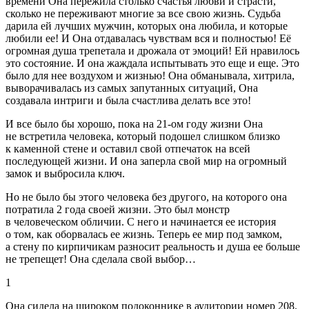
времени Она пережила столько счастья любви и страсти,
сколько не переживают многие за все свою жизнь. Судьба
дарила ей лучших мужчин, которых она любила, и которые
любили ее! И Она отдавалась чувствам вся и полностью! Её
огромная душа трепетала и дрожала от эмоций! Ей нравилось
это состояние. И она жаждала испытывать это еще и еще. Это
было для нее воздухом и жизнью! Она обманывала, хитрила,
выворачивалась из самых запутанных ситуаций, Она
создавала интриги и была счастлива делать все это!
И все было бы хорошо, пока на 21-ом году жизни Она
не встретила человека, который подошел слишком близко
к каменной стене и оставил свой отпечаток на всей
последующей жизни. И она заперла свой мир на огромный
замок и выбросила ключ.
Но не было бы этого человека без другого, на которого она
потратила 2 года своей жизни. Это был монстр
в человеческом обличии. С него и начинается ее история
о том, как оборвалась ее жизнь. Теперь ее мир под замком,
а стену по кирпичикам разносит реальность и душа ее больше
не трепещет! Она сделала свой выбор…
1
Она сидела на широком подоконнике в аудитории номер 208.