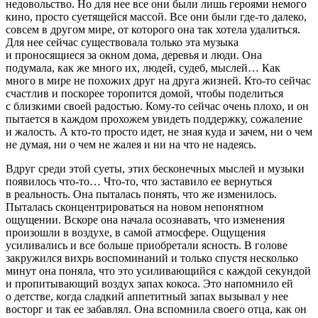
недовольство. Но для нее все они были лишь героями немого
кино, просто суетящейся массой. Все они были где-то далеко,
совсем в другом мире, от которого она так хотела удалиться.
Для нее сейчас существовала только эта музыка
и проносящиеся за окном дома, деревья и люди. Она
подумала, как же много их, людей, судеб, мыслей… Как
много в мире не похожих друг на друга жизней. Кто-то сейчас
счастлив и поскорее торопится домой, чтобы поделиться
с близкими своей радостью. Кому-то сейчас очень плохо, и он
пытается в каждом прохожем увидеть поддержку, сожаление
и жалость. А кто-то просто идет, не зная куда и зачем, ни о чем
не думая, ни о чем не жалея и ни на что не надеясь.
Вдруг среди этой суеты, этих бесконечных мыслей и музыки
появилось что-то… Что-то, что заставило ее вернуться
в реальность. Она пыталась понять, что же изменилось.
Пыталась сконцентрироваться на новом непонятном
ощущении. Вскоре она начала осознавать, что изменения
произошли в воздухе, в самой атмосфере. Ощущения
усиливались и все больше приобретали ясность. В голове
закружился вихрь воспоминаний и только спустя несколько
минут она поняла, что это усиливающийся с каждой секундой
и пропитывающий воздух запах кокоса. Это напомнило ей
о детстве, когда сладкий аппетитный запах вызывал у нее
восторг и так ее забавлял. Она вспомнила своего отца, как он