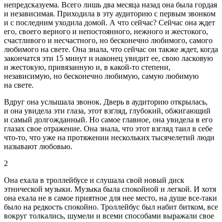
непредсказуема. Всего лишь два месяца назад она была гордая
и независимая. Приходила в эту аудиторию с первым звонком
и с последним уходила домой. А что сейчас? Сейчас она ждет
его, своего верного и непостоянного, нежного и жестокого,
счастливого и несчастного, но бесконечно любимого, самого
любимого на свете. Она знала, что сейчас он также ждет, когда
закончатся эти 15 минут и наконец увидит ее, свою
ласк
овую
и жестокую, привязанную и, в какой-то степени,
независимую, но бесконечно любимую, самую любимую
на свете.
Вдруг она услышала звонок. Дверь в аудиторию открылась,
и она увидела эти глаза, этот взгляд, глубокий, обжигающий
и самый долгожданный. Но самое главное, она увидела в его
глазах свое отражение. Она знала, что этот взгляд таил в себе
что-то, что уже на протяжении нескольких тысячелетий люди
называют любовью.
2
Она ехала в троллейбусе и слушала свой новый диск
этнической музыки. Музыка была спокойной и легкой. И хотя
она ехала не в самое приятное для нее место, на душе все-таки
было на редкость спокойно. Троллейбус был набит битком, все
вокруг толкались, шумели и всеми способами выражали свое