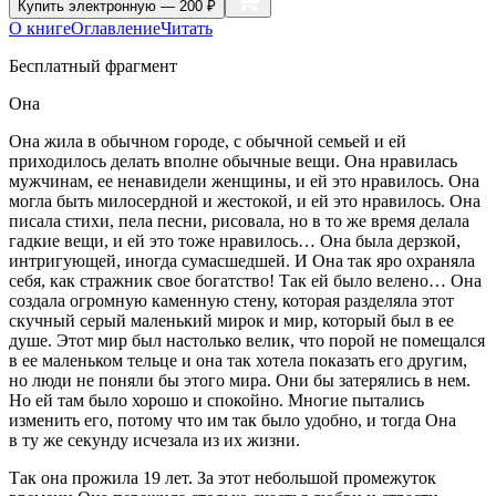
Купить
электронную — 200 ₽
О книге
Оглавление
Читать
Бесплатный фрагмент
Она
Она жила в обычном городе, с обычной семьей и ей
приходилось делать вполне обычные вещи. Она нравилась
мужчинам, ее ненавидели женщины, и ей это нравилось. Она
могла быть милосердной и жестокой, и ей это нравилось. Она
писала стихи, пела песни, рисовала, но в то же время делала
гадкие вещи, и ей это тоже нравилось… Она была дерзкой,
интригующей, иногда сумасшедшей. И Она так яро охраняла
себя, как стражник свое богатство! Так ей было велено… Она
создала огромную каменную стену, которая разделяла этот
скучный серый маленький мирок и мир, который был в ее
душе. Этот мир был настолько велик, что порой не помещался
в ее маленьком тельце и она так хотела показать его другим,
но люди не поняли бы этого мира. Они бы затерялись в нем.
Но ей там было хорошо и спокойно. Многие пытались
изменить его, потому что им так было удобно, и тогда Она
в ту же секунду исчезала из их жизни.
Так она прожила 19 лет. За этот небольшой промежуток