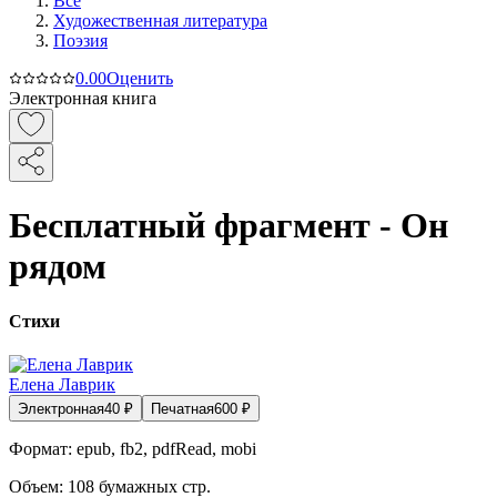
Все
Художественная литература
Поэзия
0.0
0
Оценить
Электронная книга
Бесплатный фрагмент - Он
рядом
Стихи
Елена Лаврик
Электронная
40
₽
Печатная
600
₽
Формат:
epub, fb2, pdfRead, mobi
Объем:
108
бумажных стр.