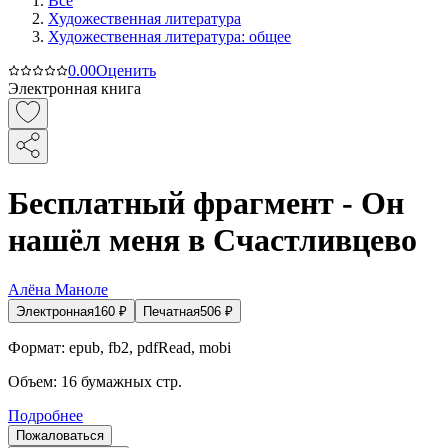
Все
Художественная литература
Художественная литература: общее
0.0
0
Оценить
Электронная книга
Бесплатный фрагмент - Он
нашёл меня в Счастливцево
Алёна Маноле
Электронная
160
₽
Печатная
506
₽
Формат:
epub, fb2, pdfRead, mobi
Объем:
16
бумажных стр.
Подробнее
Пожаловаться