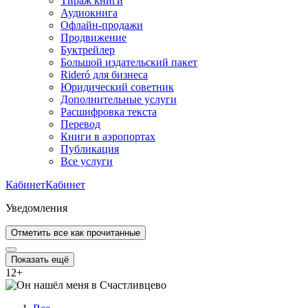
Тираж книги
Аудиокнига
Офлайн-продажи
Продвижение
Буктрейлер
Большой издательский пакет
Rideró для бизнеса
Юридический советник
Дополнительные услуги
Расшифровка текста
Перевод
Книги в аэропортах
Публикация
Все услуги
Кабинет
Кабинет
Уведомления
Отметить все как прочитанные
Показать ещё
12
+