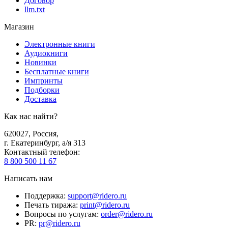
Договор
llm.txt
Магазин
Электронные книги
Аудиокниги
Новинки
Бесплатные книги
Импринты
Подборки
Доставка
Как нас найти?
620027
,
Россия
,
г. Екатеринбург, а/я 313
Контактный телефон
:
8 800 500 11 67
Написать нам
Поддержка
:
support@ridero.ru
Печать тиража
:
print@ridero.ru
Вопросы по услугам
:
order@ridero.ru
PR
:
pr@ridero.ru