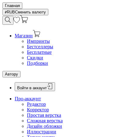
Главная
RUB
Сменить валюту
Магазин
Импринты
Бестселлеры
Бесплатные
Скидки
Подборки
Автору
Войти в аккаунт
Про-аккаунт
Редактор
Корректор
Простая верстка
Сложная верстка
Дизайн обложки
Иллюстрации