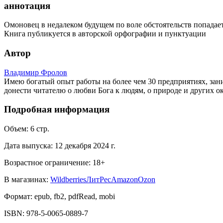
аннотация
Омоновец в недалеком будущем по воле обстоятельств попадает
Книга публикуется в авторской орфографии и пунктуации
Автор
Владимир Фролов
Имею богатый опыт работы на более чем 30 предприятиях, зан
донести читателю о любви Бога к людям, о природе и других ок
Подробная информация
Объем:
6
стр.
Дата выпуска:
12 декабря 2024 г.
Возрастное ограничение:
18
+
В магазинах:
Wildberries
ЛитРес
Amazon
Ozon
Формат:
epub, fb2, pdfRead, mobi
ISBN:
978-5-0065-0889-7