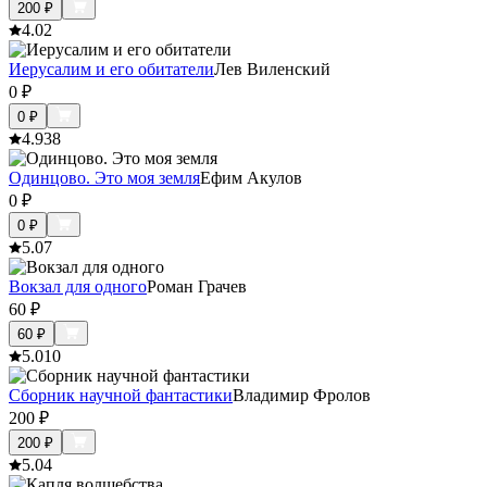
200
₽
4.0
2
Иерусалим и его обитатели
Лев Виленский
0
₽
0
₽
4.9
38
Одинцово. Это моя земля
Ефим Акулов
0
₽
0
₽
5.0
7
Вокзал для одного
Роман Грачев
60
₽
60
₽
5.0
10
Сборник научной фантастики
Владимир Фролов
200
₽
200
₽
5.0
4