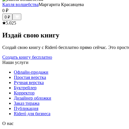
Капля волшебства
Маргарита Красавцева
0
₽
0
₽
5.0
25
Издай свою книгу
Создай свою книгу с Rideró бесплатно прямо сейчас. Это просто,
Создать книгу бесплатно
Наши услуги
Офлайн-продажи
Простая верстка
Ручная верстка
Буктрейлер
Корректор
Дизайнер обложки
Заказ тиража
Публикация
Rideró для бизнеса
О нас