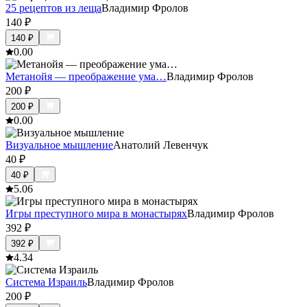
25 рецептов из леща
Владимир Фролов
140
₽
140
₽
0.0
0
Метанойя — преображение ума…
Владимир Фролов
200
₽
200
₽
0.0
0
Визуальное мышление
Анатолий Левенчук
40
₽
40
₽
5.0
6
Игры преступного мира в монастырях
Владимир Фролов
392
₽
392
₽
4.3
4
Система Израиль
Владимир Фролов
200
₽