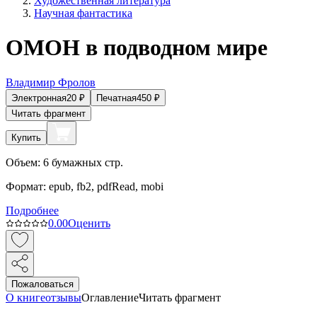
Художественная литература
Научная фантастика
ОМОН в подводном мире
Владимир Фролов
Электронная
20
₽
Печатная
450
₽
Читать фрагмент
Купить
Объем:
6
бумажных стр.
Формат:
epub, fb2, pdfRead, mobi
Подробнее
0.0
0
Оценить
Пожаловаться
О книге
отзывы
Оглавление
Читать фрагмент