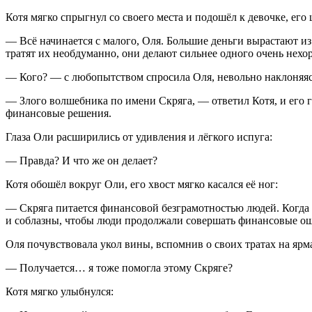
Котя мягко спрыгнул со своего места и подошёл к девочке, его
— Всё начинается с малого, Оля. Большие деньги вырастают из
тратят их необдуманно, они делают сильнее одного очень нех
— Кого? — с любопытством спросила Оля, невольно наклоняясь
— Злого волшебника по имени Скряга, — ответил Котя, и его 
финансовые решения.
Глаза Оли расширились от удивления и лёгкого испуга:
— Правда? И что же он делает?
Котя обошёл вокруг Оли, его хвост мягко касался её ног:
— Скряга питается финансовой безграмотностью людей. Когда к
и соблазны, чтобы люди продолжали совершать финансовые о
Оля почувствовала укол вины, вспомнив о своих тратах на ярм
— Получается… я тоже помогла этому Скряге?
Котя мягко улыбнулся: