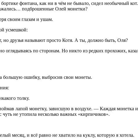
 бортике фонтана, как ни в чём не бывало, сидел необычный кот
тражались… подброшенные Олей монетки?
еря своим глазам и ушам.
кой усмешкой:
 но друзья называют просто Котя. А ты, должно быть, Оля?
о оглядываясь по сторонам. Но никто из редких прохожих, каза
ила большую ошибку, выбросив свои монеты.
ния:
икакого толку.
оймав лапой монетку, зависшую в воздухе. — Каждая монетка и
с чуть не утопила несколько важных «кирпичиков».
лый месяц, и всё равно не хватило на куклу, которую я хотела.