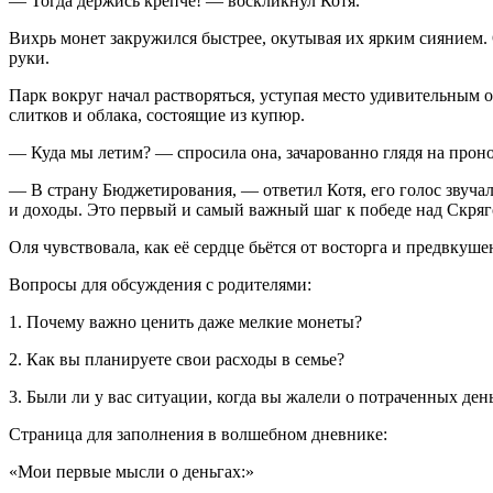
— Тогда держись крепче! — воскликнул Котя.
Вихрь монет закружился быстрее, окутывая их ярким сиянием. О
руки.
Парк вокруг начал растворяться, уступая место удивительным 
слитков и облака, состоящие из купюр.
— Куда мы летим? — спросила она, зачарованно глядя на прон
— В страну Бюджетирования, — ответил Котя, его голос звуча
и доходы. Это первый и самый важный шаг к победе над Скря
Оля чувствовала, как её сердце бьётся от восторга и предвкуш
Вопросы для обсуждения с родителями:
1. Почему важно ценить даже мелкие монеты?
2. Как вы планируете свои расходы в семье?
3. Были ли у вас ситуации, когда вы жалели о потраченных ден
Страница для заполнения в волшебном дневнике:
«Мои первые мысли о деньгах:»