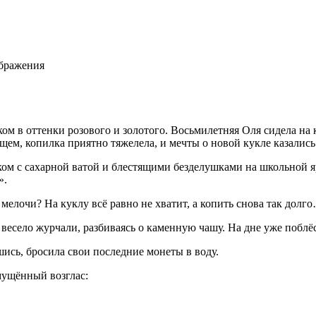
ображения
ом в оттенки розового и золотого. Восьм
илетн
яя Оля сидела на 
ищем, копилка приятно тяжелела, и мечты о новой кукле казали
ком с сахарной ватой и блестящими безделушками на школьной яр
».
мелочи? На куклу всё равно не хватит, а копить снова так долг
 весело журчали, разбиваясь о каменную чашу. На дне уже побл
ись, бросила свои последние монеты в воду.
мущённый возглас: