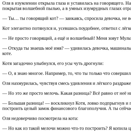
Оля в изумлении открыла глаза и уставилась на говорящего. На
покрытая волшебной пылью, а в умных изумрудных глазах о
— Ты… ты говорящий кот? — заикаясь, спросила девочка, не в
Кот элегантно потянулся и, усевшись поудобнее, ответил с лёг
— Не просто говорящий, а ещё и волшебный! Меня зовут Мульт,
— Откуда ты знаешь моё имя? — удивилась девочка, машинальн
коте.
Котя загадочно улыбнулся, его усы чуть дрогнули:
— О, я знаю многое. Например, то, что ты только что соверш
Оля нахмурилась, чувствуя смесь удивления и лёгкого раздраже
— Но это же просто мелочь. Какая разница? Всё равно от неё н
— Большая разница! — воскликнул Котя, ловко подпрыгнув и п
построить целый замок финансового благополучия. А ты сейча
Оля недоверчиво посмотрела на кота:
— Но как из такой мелочи можно что-то построить? Я копила це