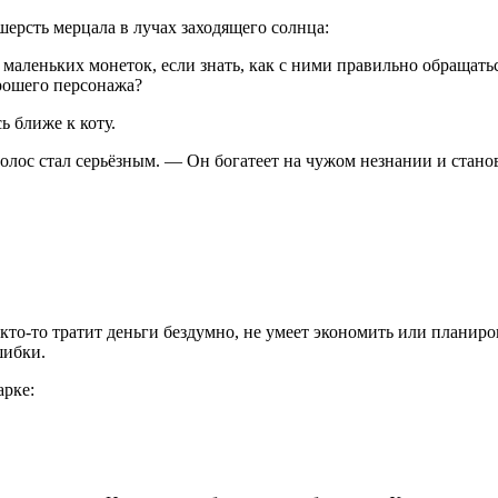
 шерсть мерцала в лучах заходящего солнца:
 маленьких монеток, если знать, как с ними правильно обращать
орошего персонажа?
 ближе к коту.
голос стал серьёзным. — Он богатеет на чужом незнании и стан
то-то тратит деньги бездумно, не умеет экономить или планиро
шибки.
арке: