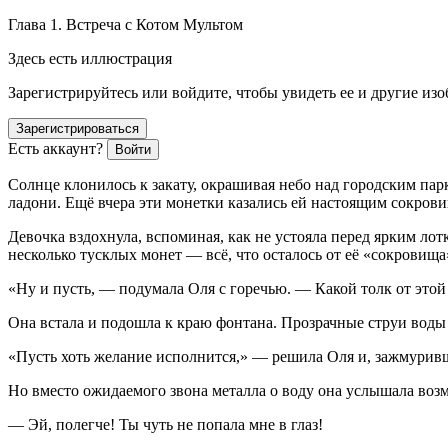
Глава 1. Встреча с Котом Мультом
Здесь есть иллюстрация
Зарегистрируйтесь или войдите, чтобы увидеть ее и другие из
Зарегистрироваться
Есть аккаунт?
Войти
Солнце клонилось к закату, окрашивая небо над городским парк
ладони. Ещё вчера эти монетки казались ей настоящим сокров
Девочка вздохнула, вспоминая, как не устояла перед ярким лот
несколько тусклых монет — всё, что осталось от её «сокровища
«Ну и пусть, — подумала Оля с горечью. — Какой толк от этой 
Она встала и подошла к краю фонтана. Прозрачные струи воды
«Пусть хоть желание исполнится,» — решила Оля и, зажмуривш
Но вместо ожидаемого звона металла о воду она услышала воз
— Эй, полегче! Ты чуть не попала мне в глаз!