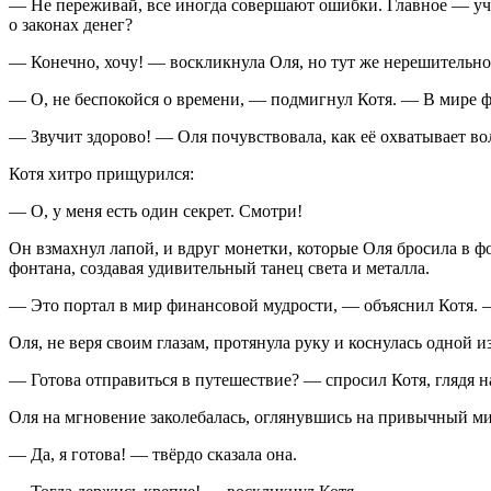
— Не переживай, все иногда совершают ошибки. Главное — учит
о законах денег?
— Конечно, хочу! — воскликнула Оля, но тут же нерешительно
— О, не беспокойся о времени, — подмигнул Котя. — В мире фи
— Звучит здорово! — Оля почувствовала, как её охватывает в
Котя хитро прищурился:
— О, у меня есть один секрет. Смотри!
Он взмахнул лапой, и вдруг монетки, которые Оля бросила в 
фонтана, создавая удивительный танец света и металла.
— Это портал в мир финансовой мудрости, — объяснил Котя. 
Оля, не веря своим глазам, протянула руку и коснулась одной 
— Готова отправиться в путешествие? — спросил Котя, глядя 
Оля на мгновение заколебалась, оглянувшись на привычный ми
— Да, я готова! — твёрдо сказала она.