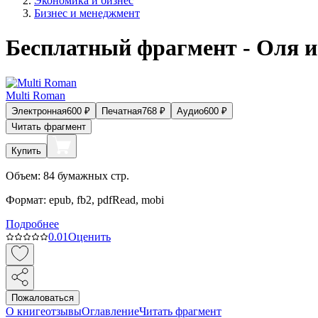
Экономика и бизнес
Бизнес и менеджмент
Бесплатный фрагмент - Оля и
Multi Roman
Электронная
600
₽
Печатная
768
₽
Аудио
600
₽
Читать фрагмент
Купить
Объем:
84
бумажных стр.
Формат:
epub, fb2, pdfRead, mobi
Подробнее
0.0
1
Оценить
Пожаловаться
О книге
отзывы
Оглавление
Читать фрагмент