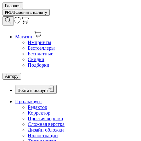
Главная
RUB
Сменить валюту
Магазин
Импринты
Бестселлеры
Бесплатные
Скидки
Подборки
Автору
Войти в аккаунт
Про-аккаунт
Редактор
Корректор
Простая верстка
Сложная верстка
Дизайн обложки
Иллюстрации