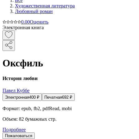
Все
Художественная литература
Любовный роман
0.0
0
Оценить
Электронная книга
Оксфиль
История любви
Павел Куббе
Электронная
400
₽
Печатная
692
₽
Формат:
epub, fb2, pdfRead, mobi
Объем:
82
бумажных стр.
Подробнее
Пожаловаться