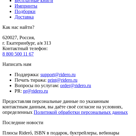
Бесплатные книги
Импринты
Подборки
Доставка
Как нас найти?
620027
,
Россия
,
г. Екатеринбург, а/я 313
Контактный телефон
:
8 800 500 11 67
Написать нам
Поддержка
:
support@ridero.ru
Печать тиража
:
print@ridero.ru
Вопросы по услугам
:
order@ridero.ru
PR
:
pr@ridero.ru
Предоставляя персональные данные по указанным
контактным данным, вы даёте своё согласие на условиях,
определенных
Политикой обработки персональных данных
Последние новости
Плюсы Rideró, ISBN в подарок, буктрейлеры, вебинары