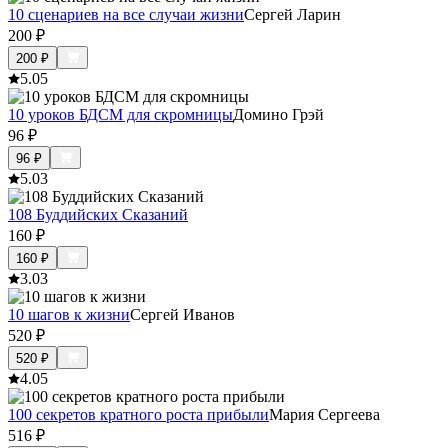
10 сценариев на все случаи жизни
Сергей Ларин
200
₽
200
₽
5.0
5
10 уроков БДСМ для скромницы
Домино Грэй
96
₽
96
₽
5.0
3
108 Буддийских Сказаний
160
₽
160
₽
3.0
3
10 шагов к жизни
Сергей Иванов
520
₽
520
₽
4.0
5
100 секретов кратного роста прибыли
Мария Сергеева
516
₽