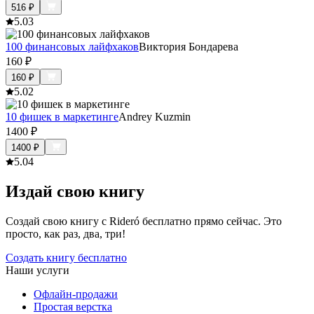
516
₽
5.0
3
100 финансовых лайфхаков
Виктория Бондарева
160
₽
160
₽
5.0
2
10 фишек в маркетинге
Andrey Kuzmin
1400
₽
1400
₽
5.0
4
Издай свою книгу
Создай свою книгу с Rideró бесплатно прямо сейчас. Это
просто, как раз, два, три!
Создать книгу бесплатно
Наши услуги
Офлайн-продажи
Простая верстка