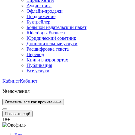
Тираж книги
Аудиокнига
Офлайн-продажи
Продвижение
Буктрейлер
Большой издательский пакет
Rideró для бизнеса
Юридический советник
Дополнительные услуги
Расшифровка текста
Перевод
Книги в аэропортах
Публикация
Все услуги
Кабинет
Кабинет
Уведомления
Отметить все как прочитанные
Показать ещё
18
+