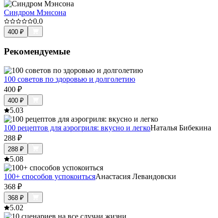
Синдром Мэнсона
0.0
400
₽
Рекомендуемые
100 советов по здоровью и долголетию
400
₽
400
₽
5.0
3
100 рецептов для аэрогриля: вкусно и легко
Наталья Бибекина
288
₽
288
₽
5.0
8
100+ способов успокоиться
Анастасия Левандовски
368
₽
368
₽
5.0
2