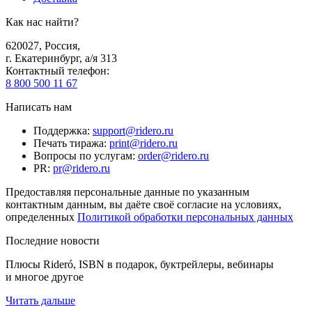
Как нас найти?
620027
,
Россия
,
г. Екатеринбург, а/я 313
Контактный телефон
:
8 800 500 11 67
Написать нам
Поддержка
:
support@ridero.ru
Печать тиража
:
print@ridero.ru
Вопросы по услугам
:
order@ridero.ru
PR
:
pr@ridero.ru
Предоставляя персональные данные по указанным
контактным данным, вы даёте своё согласие на условиях,
определенных
Политикой обработки персональных данных
Последние новости
Плюсы Rideró, ISBN в подарок, буктрейлеры, вебинары
и многое другое
Читать дальше