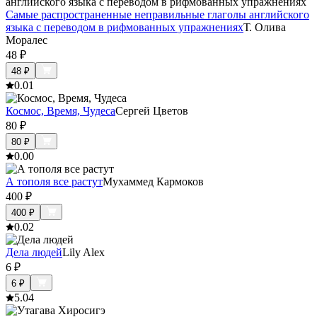
Самые распространенные неправильные глаголы английского
языка с переводом в рифмованных упражнениях
Т. Олива
Моралес
48
₽
48
₽
0.0
1
Космос, Время, Чудеса
Сергей Цветов
80
₽
80
₽
0.0
0
А тополя все растут
Мухаммед Кармоков
400
₽
400
₽
0.0
2
Дела людей
Lily Alex
6
₽
6
₽
5.0
4