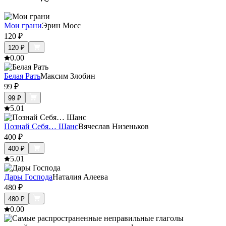
Мои грани
Эрин Мосс
120
₽
120
₽
0.0
0
Белая Рать
Максим Злобин
99
₽
99
₽
5.0
1
Познай Себя… Шанс
Вячеслав Низеньков
400
₽
400
₽
5.0
1
Дары Господа
Наталия Алеева
480
₽
480
₽
0.0
0