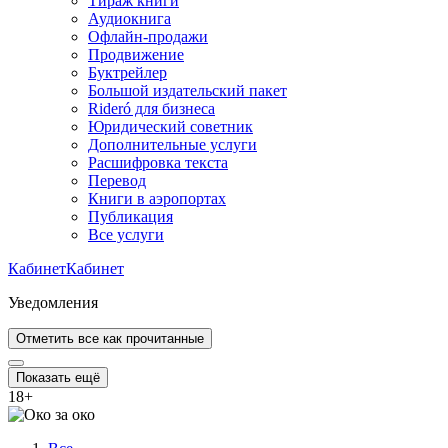
Тираж книги
Аудиокнига
Офлайн-продажи
Продвижение
Буктрейлер
Большой издательский пакет
Rideró для бизнеса
Юридический советник
Дополнительные услуги
Расшифровка текста
Перевод
Книги в аэропортах
Публикация
Все услуги
Кабинет
Кабинет
Уведомления
Отметить все как прочитанные
Показать ещё
18
+