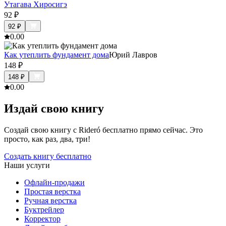
Утагава Хиросигэ
92
₽
92
₽
0.0
0
Как утеплить фундамент дома
Юрий Лавров
148
₽
148
₽
0.0
0
Издай свою книгу
Создай свою книгу с Rideró бесплатно прямо сейчас. Это
просто, как раз, два, три!
Создать книгу бесплатно
Наши услуги
Офлайн-продажи
Простая верстка
Ручная верстка
Буктрейлер
Корректор