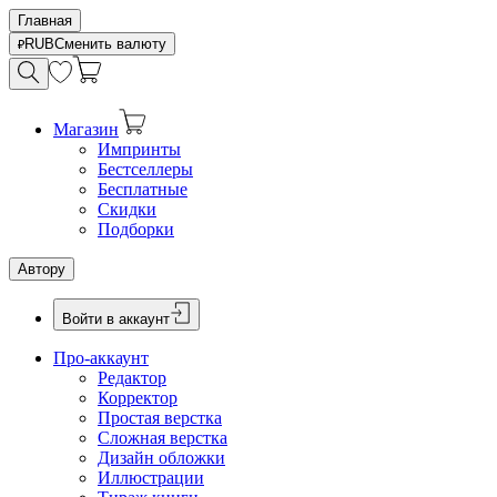
Главная
RUB
Сменить валюту
Магазин
Импринты
Бестселлеры
Бесплатные
Скидки
Подборки
Автору
Войти в аккаунт
Про-аккаунт
Редактор
Корректор
Простая верстка
Сложная верстка
Дизайн обложки
Иллюстрации