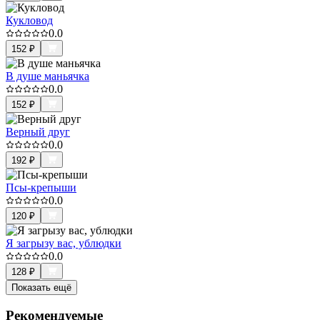
Кукловод
0.0
152
₽
В душе маньячка
0.0
152
₽
Верный друг
0.0
192
₽
Псы-крепыши
0.0
120
₽
Я загрызу вас, ублюдки
0.0
128
₽
Показать ещё
Рекомендуемые