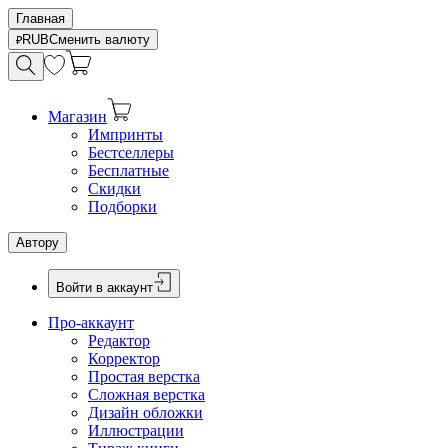
Главная
RUB
Сменить валюту
Магазин
Импринты
Бестселлеры
Бесплатные
Скидки
Подборки
Автору
Войти в аккаунт
Про-аккаунт
Редактор
Корректор
Простая верстка
Сложная верстка
Дизайн обложки
Иллюстрации