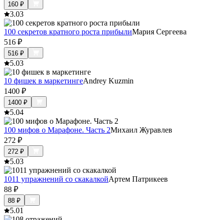
160
₽
3.0
3
100 секретов кратного роста прибыли
Мария Сергеева
516
₽
516
₽
5.0
3
10 фишек в маркетинге
Andrey Kuzmin
1400
₽
1400
₽
5.0
4
100 мифов о Марафоне. Часть 2
Михаил Журавлев
272
₽
272
₽
5.0
3
1011 упражнений со скакалкой
Артем Патрикеев
88
₽
88
₽
5.0
1