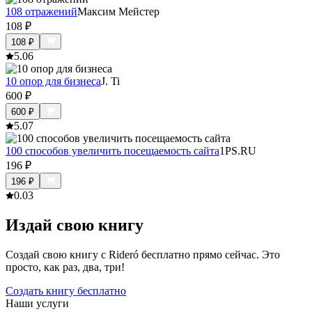
108 отражений
Максим Мейстер
108
₽
108
₽
5.0
6
10 опор для бизнеса
J. Ti
600
₽
600
₽
5.0
7
100 способов увеличить посещаемость сайта
1PS.RU
196
₽
196
₽
0.0
3
Издай свою книгу
Создай свою книгу с Rideró бесплатно прямо сейчас. Это
просто, как раз, два, три!
Создать книгу бесплатно
Наши услуги