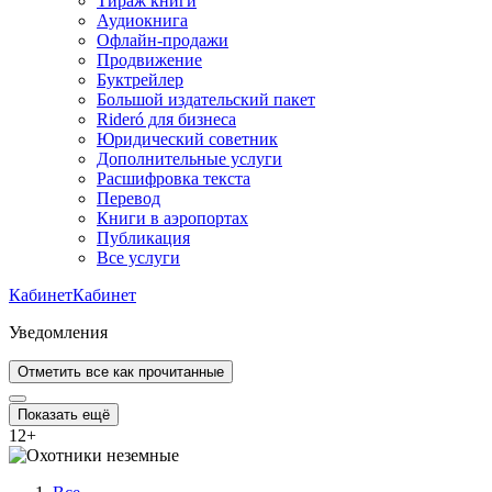
Тираж книги
Аудиокнига
Офлайн-продажи
Продвижение
Буктрейлер
Большой издательский пакет
Rideró для бизнеса
Юридический советник
Дополнительные услуги
Расшифровка текста
Перевод
Книги в аэропортах
Публикация
Все услуги
Кабинет
Кабинет
Уведомления
Отметить все как прочитанные
Показать ещё
12
+