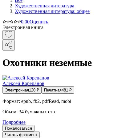
Все
Художественная литература
Художественная литература: общее
0.0
0
Оценить
Электронная книга
Охотники неземные
Алексей Корепанов
Электронная
120
₽
Печатная
481
₽
Формат:
epub, fb2, pdfRead, mobi
Объем:
34
бумажных стр.
Подробнее
Пожаловаться
Читать фрагмент