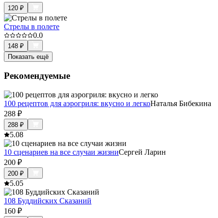
120
₽
Стрелы в полете
0.0
148
₽
Показать ещё
Рекомендуемые
100 рецептов для аэрогриля: вкусно и легко
Наталья Бибекина
288
₽
288
₽
5.0
8
10 сценариев на все случаи жизни
Сергей Ларин
200
₽
200
₽
5.0
5
108 Буддийских Сказаний
160
₽