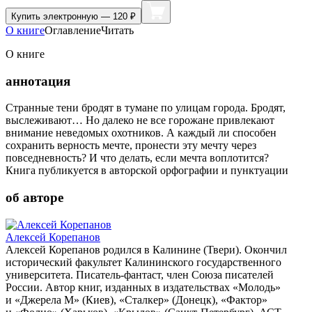
Купить
электронную — 120 ₽
О книге
Оглавление
Читать
О книге
аннотация
Странные тени бродят в тумане по улицам города. Бродят,
выслеживают… Но далеко не все горожане привлекают
внимание неведомых охотников. А каждый ли способен
сохранить верность мечте, пронести эту мечту через
повседневность? И что делать, если мечта воплотится?
Книга публикуется в авторской орфографии и пунктуации
об авторе
Алексей Корепанов
Алексей Корепанов родился в Калинине (Твери). Окончил
исторический факультет Калининского государственного
университета. Писатель-фантаст, член Союза писателей
России. Автор книг, изданных в издательствах «Молодь»
и «Джерела М» (Киев), «Сталкер» (Донецк), «Фактор»