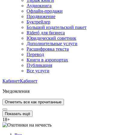
Тираж книги
Аудиокнига
Офлайн-продажи
Продвижение
Буктрейлер
Большой издательский пакет
Rideró для бизнеса
Юридический советник
Дополнительные услуги
Расшифровка текста
Перевод
Книги в аэропортах
Публикация
Все услуги
Кабинет
Кабинет
Уведомления
Отметить все как прочитанные
Показать ещё
18
+