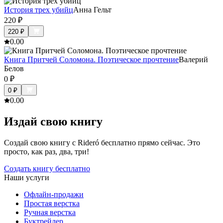
История трех убийц
Анна Гельт
220
₽
220
₽
0.0
0
Книга Притчей Соломона. Поэтическое прочтение
Валерий
Белов
0
₽
0
₽
0.0
0
Издай свою книгу
Создай свою книгу с Rideró бесплатно прямо сейчас. Это
просто, как раз, два, три!
Создать книгу бесплатно
Наши услуги
Офлайн-продажи
Простая верстка
Ручная верстка
Буктрейлер