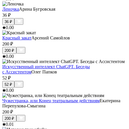
Леночка
Арина Бугровская
36
₽
36
₽
0.0
0
Красный закат
Арсений Самойлов
200
₽
200
₽
0.0
0
Искусственный интеллект ChatGPT. Беседы
с Ассистентом
Олег Папков
52
₽
52
₽
0.0
0
Чужестранка, или Конец театральным действиям
Екатерина
Перепухова-Смыгина
200
₽
200
₽
0.0
1