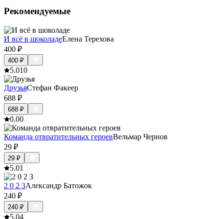
Рекомендуемые
И всё в шоколаде
Елена Терехова
400
₽
400
₽
5.0
10
Друзья
Стефан Факеер
688
₽
688
₽
0.0
0
Команда отвратительных героев
Вельмар Чернов
29
₽
29
₽
5.0
1
2 0 2 3
Александр Батожок
240
₽
240
₽
5.0
4