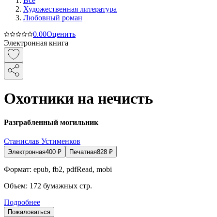
Все
Художественная литература
Любовный роман
0.0
0
Оценить
Электронная книга
Охотники на нечисть
Разграбленный могильник
Станислав Устименков
Электронная
400
₽
Печатная
828
₽
Формат:
epub, fb2, pdfRead, mobi
Объем:
172
бумажных стр.
Подробнее
Пожаловаться