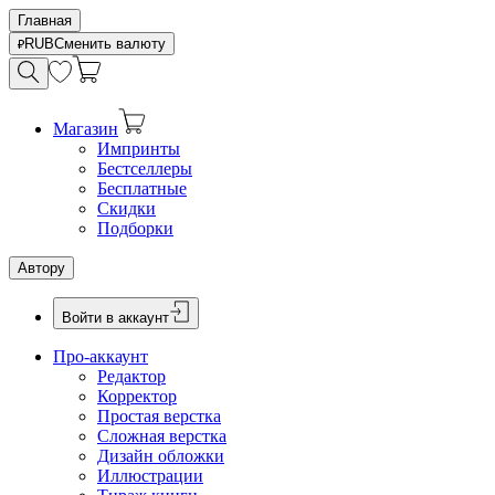
Главная
RUB
Сменить валюту
Магазин
Импринты
Бестселлеры
Бесплатные
Скидки
Подборки
Автору
Войти в аккаунт
Про-аккаунт
Редактор
Корректор
Простая верстка
Сложная верстка
Дизайн обложки
Иллюстрации