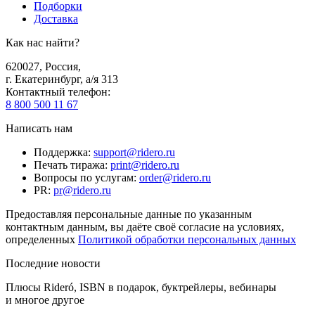
Подборки
Доставка
Как нас найти?
620027
,
Россия
,
г. Екатеринбург, а/я 313
Контактный телефон
:
8 800 500 11 67
Написать нам
Поддержка
:
support@ridero.ru
Печать тиража
:
print@ridero.ru
Вопросы по услугам
:
order@ridero.ru
PR
:
pr@ridero.ru
Предоставляя персональные данные по указанным
контактным данным, вы даёте своё согласие на условиях,
определенных
Политикой обработки персональных данных
Последние новости
Плюсы Rideró, ISBN в подарок, буктрейлеры, вебинары
и многое другое