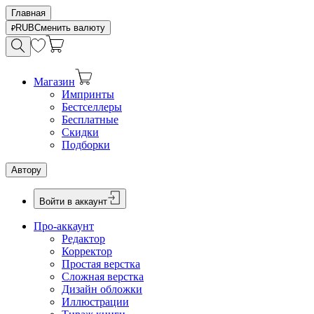
Главная
RUB
Сменить валюту
Магазин
Импринты
Бестселлеры
Бесплатные
Скидки
Подборки
Автору
Войти в аккаунт
Про-аккаунт
Редактор
Корректор
Простая верстка
Сложная верстка
Дизайн обложки
Иллюстрации