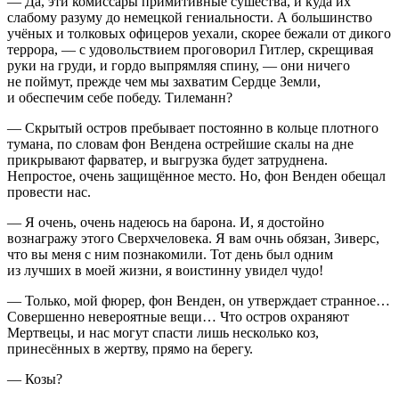
— Да, эти комиссары примитивные сушества, и куда их
слабому разуму до немецкой гениальности. А большинство
учёных и толковых офицеров уехали, скорее бежали от дикого
терро
ра, — с удовольствием проговорил
Гитлер
, скрещивая
руки на груди, и гордо выпрямляя спину, — они ничего
не поймут, прежде чем мы захватим Сердце Земли,
и обеспечим себе победу. Тилеманн?
— Скрытый остров пребывает постоянно в кольце плотного
тумана, по словам фон Вендена острейшие скалы на дне
прикрывают фарватер, и выгрузка будет затруднена.
Непростое, очень защищённое место. Но, фон Венден обещал
провести нас.
— Я очень, очень надеюсь на барона. И, я достойно
вознагражу этого Сверхчеловека. Я вам очнь обязан, Зиверс,
что вы меня с ним познакомили. Тот день был одним
из лучших в моей жизни, я воистинну увидел чудо!
— Только, мой фюрер, фон Венден, он утверждает странное…
Совершенно невероятные вещи… Что остров охраняют
Мертвецы, и нас могут спасти лишь несколько коз,
принесённых в жертву, прямо на берегу.
— Козы?