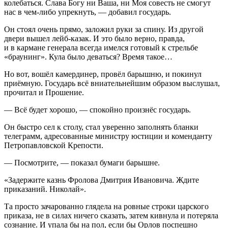
колебаться. Слава Богу ни Ваша, ни Моя со
весть
не смогут
нас в чем-либо упрекнуть, — добавил государь.
Он стоял очень прямо, заложил руки за спину. Из другой
двери вышел лейб-казак. И это было верно, правда,
и в кармане генерала всегда имелся готовый к стрельбе
«браунинг». Кула было деваться? Время такое…
Но вот, вошёл камердинер, провёл барышню, и покинул
приёмную. Государь всё вниательнейшим образом выслушал,
прочитал и Прошение.
— Всё будет хорошо, — спокойно произнёс государь.
Он быстро сел к столу, стал уверенно заполнять бланки
телеграмм, адресованные министру юстиции и коменданту
Петропавловской Крепости.
— Посмотрите, — показал бумаги барышне.
«Задержите казнь Фролова Дмитрия Ивановича. Ждите
приказаний. Николай».
Та просто зачарованно глядела на ровные строки царского
приказа, не в силах ничего сказать, затем кивнула и потеряла
сознание. И упала бы на пол, если бы Орлов поспешно