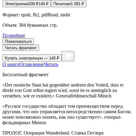
Электронная
200
₽
140
₽
Печатная
1 081
₽
Формат:
epub, fb2, pdfRead, mobi
Объем:
384
бумажных стр.
Подробнее
Пожаловаться
Читать фрагмент
Купить
электронную — 140 ₽
О книге
Оглавление
Читать
Бесплатный фрагмент
«Der russische Staat hat gegenüber anderen den Vorteil, dass er
direkt von Gott selbst regiert wird, sonst ist es unmöglich zu
verstehen, wie er existiert.» Generalfeldmarschall Minich
«Русское государство обладает тем преимуществом перед
другими, что оно управляется непосредственно самим Богом,
иначе невозможно понять, как оно существует». генерал-
фельдмаршал Миних
ПРОЛОГ. Операция Wunderland. Ставка
Гитлер
а