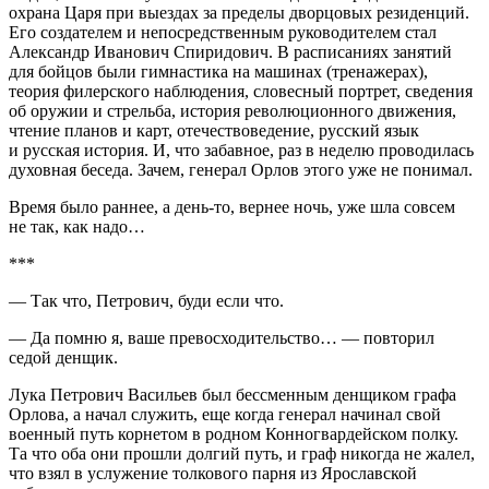
охрана Царя при выездах за пределы дворцовых резиденций.
Его создателем и непосредственным руководителем стал
Александр Иванович Спиридович. В расписаниях занятий
для бойцов были гимнастика на машинах (тренажерах),
теория филерского наблюдения, словесный портрет, сведения
об оружии и стрельба, история революционного движения,
чтение планов и карт, отечествоведение, русский язык
и русская история. И, что забавное, раз в неделю проводилась
духовная беседа. Зачем, генерал Орлов этого уже не понимал.
Время было раннее, а день-то, ве
рне
е ночь, уже шла совсем
не так, как надо…
***
— Так что, Петрович, буди если что.
— Да помню я, ваше превосходительство… — повторил
седой денщик.
Лука Петрович Васильев был бессменным денщиком графа
Орлова, а начал служить, еще когда генерал начинал свой
военный путь ко
рне
том в родном Конногвардейском полку.
Та что оба они прошли долгий путь, и граф никогда не жалел,
что взял в услужение толкового парня из Ярославской