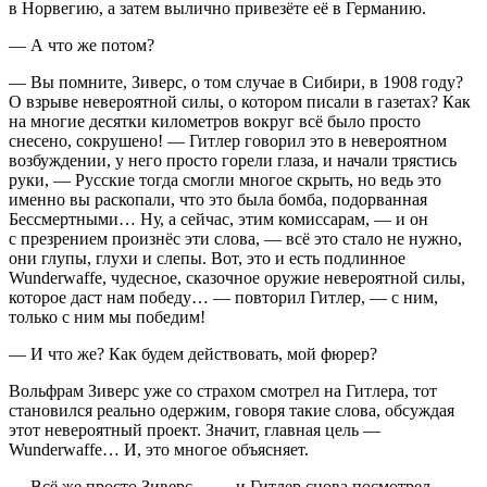
в Норвегию, а затем вылично привезёте её в Германию.
— А что же потом?
— Вы помните, Зиверс, о том случае в Сибири, в 1908 году?
О взрыве невероятной силы, о котором писали в газетах? Как
на многие десятки километров вокруг всё было просто
снесено, сокрушено! —
Гитлер
говорил это в невероятном
возбуж
дении, у него просто горели глаза, и начали трястись
руки, — Русские тогда смогли многое скрыть, но ведь это
именно вы раскопали, что это была бомба, подорванная
Бессмертными… Ну, а сейчас, этим комиссарам, — и он
с презрением произнёс эти слова, — всё это стало не нужно,
они глупы, глухи и слепы. Вот, это и есть подлинное
Wunderwaffe, чудесное, сказочное оружие невероятной силы,
которое даст нам победу… — повторил
Гитлер
, — с ним,
только с ним мы победим!
— И что же? Как будем действовать, мой фюрер?
Вольфрам Зиверс уже со страхом смотрел на
Гитлер
а, тот
становился реально одержим, говоря такие слова, обсуждая
этот невероятный проект. Значит, главная цель —
Wunderwaffe… И, это многое объясняет.
— Всё же просто Зиверс… — и
Гитлер
снова посмотрел