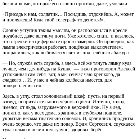
боковинками, которые его словно просили, даже, умоляли:
«Присядь к нам, солдатик… Посидишь, отдохнёшь. А, может,
и приляжешь! Куда твой телеграф- то денется!».
Словно уступив таким мыслям, он расположился в кресле
поудбнее, даже вытянул ноги. Уже хотелось спать, и казалось,
что стрелки на циферблате просто замерли. Он проверил, как
лампа электрическая работает, пощёлкал выключателем,
понравилось, как выбивается свет из под зелёного абажура.
— Но, служба есть служба, а здесь, всё же тянуть лямку куда
лучше, чем где-нибудь на Кушке, — тихо проговорил Алексей,
успокаивая сам себя- вот, а мы сейчас чаю крепкого, да
сладкого… И, у нас и чайная колбаска имеется, для
подкрепления сил.
Здесь, в углу, стоял холодильный шкаф, пусть, на первый
взгляд, непритязательного чёрного цвета. И точно, холод
имелся, от льда, загружаемого в верхний люк. Ну а лёд,
понятно, как у всех дома, хранился в глубоком подполе,
укрытый весьма тщательно соломой. И, хранились продукты
очень хорошо, что даже их повар, Ефим Сергеевич, спускался
тула только в овчинном тулупе, здоровье берёг.