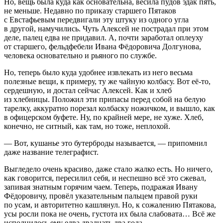
Но, вещь была куда как основательна, весила пудов эдак пять,
не меньше. Недавно по приказу старшего Пятаков
с Евстафьевым передвигали эту штуку из одного угла
в другой, намучились. Чуть Алексей не пострадал при этом
деле, палец едва не придавил. А, почти заработал оплеуху
от старшего, фельдфебели Ивана Фёдоровича Долгунова,
человека основательно и рьяного по службе.
Но, теперь было куда удобнее извлекать из него весьма
полезные вещи, к примеру, ту же чайную колбасу. Вот её-то,
сердешную, и достал сейчас Алексей. Как и хлеб
из хлебницы. Положил эти припасы перед собой на белую
тарелку, аккуратно порезал колбаску ножичком, и вышло, как
в офицерском буфете. Ну, по крайней мере, не хуже. Хлеб,
конечно, не ситный, как там, но тоже, неплохой.
— Вот, кушанье это бутерброды называется, — припомнил
даже название телеграфист.
Выгледело очень красиво, даже стало жалко есть. Но ничего,
как говорится, пересилил себя, и неспешно всё это сжевал,
запивая знатным горячим чаем. Теперь, подражая Ивану
Фёдоровичу, провёл указательным пальцем правой руки
по усам, и авторитетно кашлянул. Но, к сожалению Пятакова,
усы росли пока не очень, густота их была слабовата… Всё же
исполнилось ему едва двадцать два года.