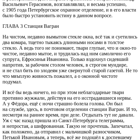
Васильевич Герасимов, возглавлявлял, и весьма успешно,
с 1905 года Петербургское охранное отделение, и в его власти
было быстро установить истину в данном вопросе.
ГЛАВА 3 Станция Вагран
На чистом, недавно вымытом стекле окна, всё так и суетились
два комара, тщетно тыкаясь длинными носами в толстое
стекло. А ведь того не понимают, твари глупые, что и окно-то
чистое, недавно мытое, и трудилась над ним самолично его
супруга, Ефросинья Ивановна. Только вздохнул сидевший
напротив, за рабочим столом человек, в строгом мундире,
и не стал бить по злодеям уже свернутой старой газетой. Не то
что мвъплую живность пожалел, а о оконной чистоте
подумал.
И всё бы ведь ничего, но при этом неблагодарные твари
противно жужжали, действуя на его исстрадавшиеся нервы.
А у Фёдора, ещё с ночи страшно болела голова. Он был
на службе, здесь, в почтовом отделении станции Вагран. И то,
несмотря на раннее время, при деле. Отдыхать тут не давали.
Уж с час назад пришла из Санкт-Петербурга телеграмма,
и непростая, а шифрованная. Такую не прочтешь. Запечатал,
как положено, да отправил с мальчишкой разносчиком,
Петькой Ивановым, а теперь, всё же подошёл к доспевшему