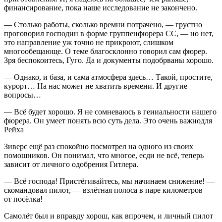
финансирование, пока наше исследование не закончено.
— Столько работы, сколько времни потрачено, — грустно
проговорил господин в форме группенфюрера СС, — но нет,
это направление уж точно не прикроют, слишком
многообещающе. О теме благосклонно говорил сам фюрер.
Зря беспокоитесь, Гуго. Да и документы подобрваны хорошо.
— Однако, и база, и сама атмосфера здесь… Такой, простите,
курорт… На нас может не хватить времени. И другие
вопросы…
— Всё будет хорошо. Я не сомневаюсь в геииальности нашего
фюрера. Он умеет понять всю суть дела. Это очень важнодля
Рейха
Зиверс ещё раз спокойно посмотрел на одного из своих
помошников. Он понимал, что многое, есди не всё, теперь
зависит от личного одобрения
Гитлер
а.
— Всё господа! Пристёгивайтесь, мы начинаем снижение! —
скомандовал пилот, — взлётная полоса в паре километров
от посёлка!
Самолёт был и вправду хорош, как впрочем, и личный пилот