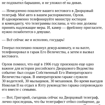
не подхватил барышню, и не уложил её на диван.
— Немедленно пошлите вашего вестового в Дворцовый
телеграф. Моё авто в вашем распоряжении, Орлов.
И одновременно телефонируйте министру юстиции
и коменданту, что телеграммы посланы, и что они должны
принять надлежащие меры. И, камер — фрейлину пригласите,
нужно позаботится о девушке.
— Всё сейчас же и исполню, государь!
Генерал поспешно покинул дежур-комнату, и на вахте,
телефонировал в гараж Его Величества, а затем и вызвал
вестового.
Орлов помнил, что ещё в 1906 году произошло еще одно
важное для истории
росси
йского Дворцового Ведомства
событие: был создан Собственный Его Императорского
Величества гараж. В императорском гараже служили
30 водителей, 30 мыльщиков, 30 механиков. Во время выездов
Николая II на отдых в Ялту руководство гаража сопровождало
его вместе с семьями.
— Вот, Григорий, съездишь сейчас на Дворцовый телеграф,
лично проследишь, что бы телеграфист отбил сообщение, да