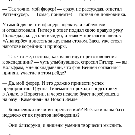
— Так точно, мой фюрер! — сразу, не рассуждая, ответил
Раттенхубер, — Томас, пойдёмте! — позвал он полковника.
У самой двери эти офицеры щёлкнули каблуками
и отсалютовали.
Гитлер
в ответ поднял свою правую руку.
Полождал, когда они выйдут, и знаком пригласил
член
ов
«Ананербе» присесть за круглым столом. Здесь уже стоял
наготове кофейник и приборы.
— Так что же, господа, как ваши идут приготоволения
к экспедиции? — чуть улыбнувшись, спросил
Гитлер
, — вы,
Вольфрам, мне докладывали, что фон Венден согласился
принять участие в этом рейде?
— Да, мой фюрер. И это должно принести успех
предприятию. Группа Тилеманна проходит подготовку
в Альте, в Норвегии, и через неделю будет переброшена
на базу «Каменная» на Новой Земле.
— Большевики не чинят препятствий? Всё-таки наша база
недалеко от их пунктов наблюдения?
— Они близоруки, и лишены умения творчески мыслить.