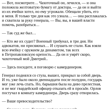
— Вот, посмотрите… Чахоточный он, лечился, — и она
положила желтоватую бумагу от доктора, — да он и выйти
из их ячейки хотел, но ему угрожали. Обещали убить, его
и меня. Я только три дня как это узнала… — она расплакалась
и схватила за руку генерала, — Вы, вы, в вашей власти
помочь, разобраться…
— Так суд же был…
— Кто же их судит? Военный трибунал, в три дня. Ни
адвокатов, ни присяжных… И слушать не стали. Как взяли
всю ячейку с оружием да динамитом, так всех
в Петропавловскую крепость… Да он и умрёт скоро,
чахоточный мой Дмитрий..
— Здесь посидите, я поговорю с камердинером.
Генерал поднялся со стула, вышел, прикрыл за собой дверь.
И то, уже было около двен
надцат
и после полудни, государь
мог уже лечь спать. Но, барышня была на диво прелестная,
и не мог гвардейский офицер отказать ей в просьбе. Орлов
постучал в комнату камердинера. Дверь сразу отворилась.
— Ваше превосходительство?