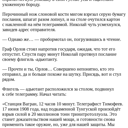
ухоженную бороду.
Перочинный нож с
лоно
вой кости мигом взрезал серую бумагу
послания, шпагат разом лопнул, и на столе очутился картон
с накленной на нём телеграммой. Николай чуть усмехнулся,
завидев адрес отправителя.
— Однако же… — пробормотал он, погрузившись в чтение.
Граф Орлов стоял напротив государя, ожидая, что тот его
отпустит. Спустя пару минут Николай протянул послание
своему фл
игил
ь -адьютанту.
— Прочти и ты, Орлов… Совершено непонятно, кто это
отправил, да и больше похоже на шутку. Присядь, вот и стул
рядом.
Флигель — адьютант расположился за столом, подвинул
к себе телеграмму. Начал читать:
«Станция Вагран, 12 часов 10 минут. Телеграфист Тимофеев.
17 июня 1908 года, над подкаменной Тунгуской произойдёт
взрыв силой в 20 миллионов тонн тринитротоллуола. Это
станет доказательством нашей мощи, и готовности снова
применить такое оружие, но, уже для нашей защиты. Мы