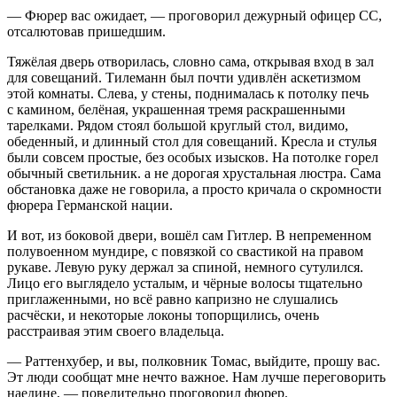
— Фюрер вас ожидает, — проговорил дежурный офицер СС,
отсалютовав пришедшим.
Тяжёлая дверь отворилась, словно сама, открывая вход в зал
для совещаний. Тилеманн был почти удивлён аскетизмом
этой комнаты. Слева, у стены, поднималась к потолку печь
с камином, белёная, украшенная тремя раскрашенными
тарелками. Рядом стоял большой круглый стол, видимо,
обеденный, и длинный стол для совещаний. Кресла и стулья
были совсем простые, без особых изысков. На потолке горел
обычный светильник. а не дорогая хрустальная люстра. Сама
обстановка даже не говорила, а просто кричала о скромности
фюрера Германской нации.
И вот, из боковой двери, вошёл сам
Гитлер
. В непременном
полувоенном мундире, с повязкой со свастикой на правом
рукаве. Левую руку держал за спиной, немного сутулился.
Лицо его выглядело усталым, и чёрные волосы тщательно
приглаженными, но всё равно капризно не слушались
расчёски, и некоторые локоны топорщились, очень
расстраивая этим своего владельца.
— Раттенхубер, и вы, полковник Томас, выйдите, прошу вас.
Эт люди сообщат мне нечто важное. Нам лучше переговорить
наедине, — повелительно проговорил фюрер.