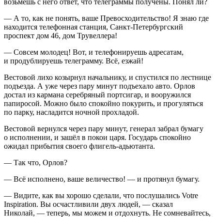
возьмешь с него ответ, что телеграммы получены. Понял ли?
— А то, как не понять, ваше Превосходительство! Я знаю где
находится телефонная станция, Санкт-Петербургский
проспект дом 46, дом Трувеллера!
— Совсем молодец! Вот, и телефонируешь адресатам,
и продублируешь телеграмму. Всё, езжай!
Вестовой лихо козырнул начальнику, и спустился по лестнице
подъезда. А уже через пару минут подъехало авто. Орлов
достал из кармана серебряный порт
сигар
, и вооружился
папирос
ой. Можно было спокойно по
курит
ь, и прогуляться
по парку, насладится ночной прохладой.
Вестовой вернулся через пару минут, генерал забрал бумагу
о исполнении, и зашёл в покои царя. Государь спокойно
ожидал прибытия своего флигель-адьютанта.
— Так что, Орлов?
— Всё исполнено, ваше величество! — и протянул бумагу.
— Видите, как вы хорошо сделали, что послушались Votre
Inspiration. Вы осчастливили двух людей, — сказал
Николай, — теперь, мы можем и отдохнуть. Не сомневайтесь,