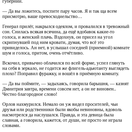
губернии.
— Да вы ложитесь, поспите пару часов. Я и так ща всем
присмотрю, ваше превосходиельство…
Генерал прилёг, накрылся одеялом, и провалился в тревожный
сон. Снилась всякая всячина, да ещё вдобавок какие-то
голоса, и женский плачь. Вздохнув, он присел на угол
скрипнувшей под ним кровати, думая, что всё это
привиделось. Ан нет, в услышал соседней (приемной) комнате
шум и голоса, притом, очень отчётливо.
Вскочил, привычно облачился по всей форме, успел глянуть
на себя в зеркало, не годится же флигель-адьютанту выглядеть
плохо? Поправил фуражку, и вошёл в приёмную комнату.
— Да вы поймите, — задыхаясь, говорила барышня, — казнят
Дмиитрия завтра, времени совсем нет, а он не
вино
вен..
Честно благородное слово!
Орлов нахмурился. Немало он уж видел просителей, чьи
друзья или родственники были якобы не
вино
вны, вдоволь
насмотрелся да наслушался. Правда, и эта девица была
славная, а говорила, кажется, от души, не просто не играла
словами.