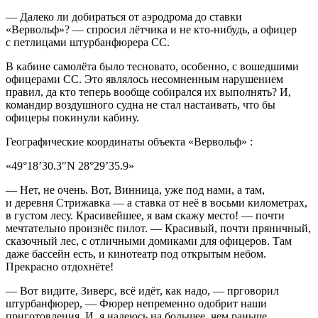
— Далеко ли добираться от аэродрома до ставки
«Вервольф»? — спросил лётчика и не кто-нибудь, а офицер
с петлицами штурбанфюрера СС.
В кабине самолёта было тесновато, особенно, с вошедшими
офицерами СС. Это являлось несомненным нарушением
правил, да кто теперь вообще собирался их выполнять? И,
командир воздушного судна не стал настаивать, что бы
офицеры покинули кабину.
Географические координаты объекта «Вервольф» :
«49°18’30.3"N 28°29’35.9»
— Нет, не очень. Вот, Винница, уже под нами, а там,
и деревня Стрижавка — а ставка от неё в восьми километрах,
в густом лесу. Красивейшее, я вам скажу место! — почти
мечтательно произнёс пилот. — Красивый, почти пряничный,
сказочный лес, с отличными домиками для офицеров. Там
даже бассейн есть, и кинотеатр под открытым небом.
Прекрасно отдохнёте!
— Вот видите, Зиверс, всё идёт, как надо, — прговорил
штурбанфюрер, — Фюрер непременно одобрит наши
приготовления. И, я надеюсь на большее, чем раньше,