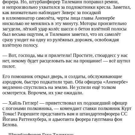
фюрера. Но, штурбанфюрер Тилеманн поправил ремни,
и непроизвольно ухватился за подлокотники кресла. Заметил,
как внимательно наблюдает Зиверс за посадкой
в иллюминатор самолёта, черты лица главы Аненербе
нисколько не менялись в эту минуту. Моторы пронзительно
загудели, лёгкий удар
колёс
шасси о бетон взлётной полосы
был весьма ощутим, и Тилеманн заметил, что их самолёт
сразу уходит на одну из рулёжных дорожек, освобождая
взлётную полосу.
— Вот, господа, мы и прилетели! Простите, стюардесс у нас
нет, некому будет рас
целов
ать вас на прощание! — всё шутил
пилот.
Его помошник открыл дверь, и солдаты, обслуживающие
аэродром, быстро подкатили трап. Оба офицера «Аненербе»
медленно спустились на землю. Не успели ещё толком
осмотрется. Впрочем, их уже ожидали.
— Хайль
Гитлер
! — приветствовал их подошедший офицер
с погонами полковника, — комендант ставки полковник Курт
Томас! Разрешите представить вам и штандартенфюрера СС
Йогана Раттенхубера, и адьютанта фюрера гауптмана фон
Белова.
— Штурбанфюрер Гуго Тилеманн.