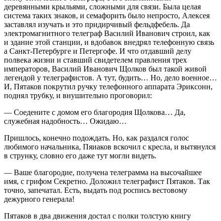
деревянными крыльями, сложными для связи. Была целая
система таких знаков, и семафорить было непросто, Алексея
заставлял изучать и это придирчивый фельдфебель. Да
электромагнитного телеграф Василий Иванович строил, как
и здание этой станции, и вдобавок внедрял телефонную связь
а Санкт-Петербурге и Петергофе. И что отдавший делу
полвека жизни и ставший свидетелем правления трех
императоров, Василий Иванович Щолков был такой живой
легендой у телеграфистов. А тут, будить… Но, дело военное…
И, Пятаков покрутил ручку телефонного аппарата Эриксонн,
поднял трубку, и внушительно проговорил:
— Соедените с домом его благородия Щолкова… Да,
служебная надобность… Ожидаю…
Пришлось, конечно подождать. Но, как раздался голос
любимого начальника, Пяиаков вскочил с кресла, и вытянулся
в струнку, словно его даже тут могли видеть.
— Ваше благородие, получена телеграмма на высочайшее
имя, с грифом Секретно. Доложил телеграфист Пятаков. Так
точно, запечатал. Есть, выдать под роспись вестовому
дежурного генерала!
Пятаков в два движения достал с полки толстую книгу