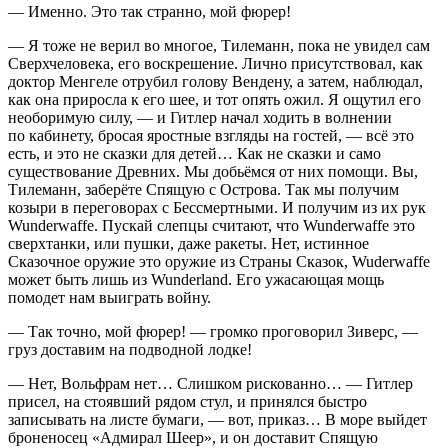
— Именно. Это так странно, мой фюрер!
— Я тоже не верил во многое, Тилеманн, пока не увидел сам
Сверхчеловека, его воскрешение. Лично присутствовал, как
доктор Менгеле отрубил голову Вендену, а затем, наблюдал,
как она приросла к его шее, и тот опять ожил. Я ощутил его
необоримую силу, — и
Гитлер
начал ходить в волнении
по кабинету, бросая яростные взгляды на гостей, — всё это
есть, и это не сказки для детей… Как не сказки и само
существование Древних. Мы добьёмся от них помощи. Вы,
Тилеманн, заберёте Спящую с Острова. Так мы получим
козыри в переговорах с Бессмертными. И получим из их рук
Wunderwaffe. Пускай слепцы считают, что Wunderwaffe это
сверхтанки, или пушки, даже ракеты. Нет, истинное
Сказочное оружие это оружие из Страны Сказок, Wuderwaffe
может быть лишь из Wunderland. Его ужасающая мощь
помодет нам выиграть
войн
у.
— Так точно, мой фюрер! — громко проговорил Зиверс, —
груз доставим на подводной лодке!
— Нет, Вольфрам нет… Слишком рискованно… —
Гитлер
присел, на стоявший рядом стул, и принялся быстро
записывать на листе бумаги, — вот, приказ… В море выйдет
броненосец «Адмирал Шеер», и он доставит Спящую