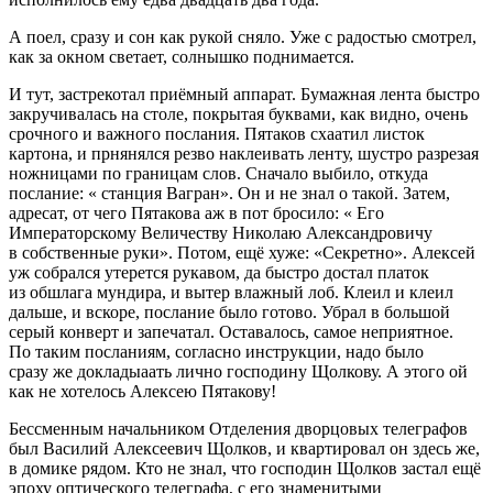
А поел, сразу и сон как рукой сняло. Уже с радостью смотрел,
как за окном светает, солнышко поднимается.
И тут, застрекотал приёмный аппарат. Бумажная лента быстро
закручивалась на столе, покрытая буквами, как видно, очень
срочного и важного послания. Пятаков схаатил листок
картона, и прнянялся резво наклеивать ленту, шустро разрезая
ножницами по границам слов. Сначало выбило, откуда
послание: « станция Вагран». Он и не знал о такой. Затем,
адресат, от чего Пятакова аж в пот бросило: « Его
Императорскому Величеству Николаю Александровичу
в собственные руки». Потом, ещё хуже: «Секретно». Алексей
уж собрался утерется рукавом, да быстро достал платок
из обшлага мундира, и вытер влажный лоб. Клеил и клеил
дальше, и вскоре, послание было готово. Убрал в большой
серый конверт и запечатал. Оставалось, самое неприятное.
По таким посланиям, согласно инструкции, надо было
сразу же докладыаать лично господину Щолкову. А этого ой
как не хотелось Алексею Пятакову!
Бессменным начальником Отделения дворцовых телеграфов
был Василий Алексеевич Щолков, и квартировал он здесь же,
в домике рядом. Кто не знал, что господин Щолков застал ещё
эпоху оптического телеграфа, с его знаменитыми