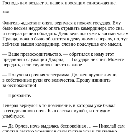
Господь нам воздаст за наше к просящим снисхождение.
***
Флигель -адьютант опять вернулся к покоям государя. Ему
было весьма неудобно опять отрывать камердинера ото сна,
и генерал решил обождать. Дело ведь шло уже к восьми часам.
Правда, можно было обратится к дежурному генералу, но, тут
всё-таки вышел камердинер, словно подслушав его мысли.
— Ваше превосходительство, — обратился к нему этот
преданный служащий Дворца, — Государь не спит. Можете
передать, если случилось нечто важное.
— Получена срочная телеграмма. Должен вручит лично,
в собственные руки его величества. Прошу извинить
за беспокойство!
— Проходите.
Генерал вернулся в то помещение, в котором уже бывал
в сегодняшнюю ночь. Был слегка смущён, и с трудом
улыбнулся.
— Да Орлов, ночь выдалась беспокойная … — Николай сам
спрятал лёгкую усмешку в свои густые усы и тщательно