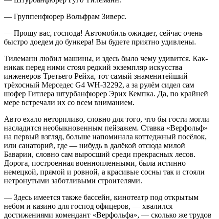
— Группенфюрер Вольфрам Зиверс.
— Прошу вас, господа! Автомобиль ожидает, сейчас очень
быстро доедем до бункера! Вы будете приятно удивлены.
Тилеманн любил машины, и здесь было чему удивится. Как-
никак перед ними стоял редкий экземпляр искусства
инженеров Третьего Рейха, тот самый знаменитейший
трёхосный Мерседес G4 WH-32292, а за рулём сидел сам
шофер
Гитлер
а штурбанфюрер Эрих Кемпка. Да, по крайней
мере встречали их со всем вн
иман
ием.
Авто ехало неторпливо, словно для того, что бы гости могли
насладится необыкновенным пейзажем. Ставка «Верфольф»
на первый взгляд, больше напоминала коттеджный посёлок,
или санаторий, где — нибудь в далёкой отсюда милой
Баварии, словно сам выросший среди прекрасных лесов.
Дорога, построенная военнопленными, была истинно
немецкой, прямой и ровной, а красивые сосны так и стояли
нетронутыми заботливыми строителями.
— Здесь имеется также бассейн, кинотеатр под открытым
небом и казино для господ офицеров, — хвалился
достижениями комендант «Верфольфа», — сколько же трудов