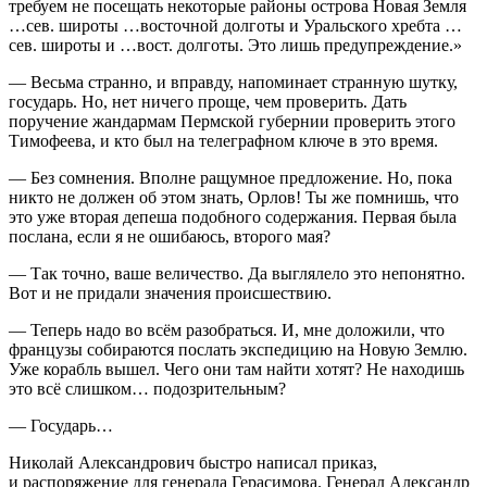
требуем не посещать некоторые районы острова Новая Земля
…сев. широты …восточной долготы и Уральского хребта …
сев. широты и …вост. долготы. Это лишь предупреждение.»
— Весьма странно, и вправду, напоминает странную шутку,
государь. Но, нет ничего проще, чем проверить. Дать
поручение жандармам Пермской губернии проверить этого
Тимофеева, и кто был на телеграфном ключе в это время.
— Без сомнения. Вполне ращумное предложение. Но, пока
никто не должен об этом знать, Орлов! Ты же помнишь, что
это уже вторая депеша подобного содержания. Первая была
послана, если я не ошибаюсь, второго мая?
— Так точно, ваше величество. Да выглялело это непонятно.
Вот и не придали значения происшествию.
— Теперь надо во всём разобраться. И, мне доложили, что
французы собираются послать экспедицию на Новую Землю.
Уже корабль вышел. Чего они там найти хотят? Не находишь
это всё слишком… подозрительным?
— Государь…
Николай Александрович быстро написал приказ,
и распоряжение для генерала Герасимова. Генерал Александр