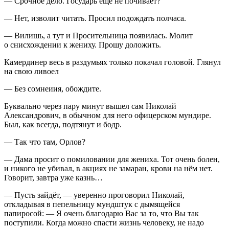
— Срочное дело. Государь ещё не почивает?
— Нет, изволит читать. Просил подождать полчаса.
— Вилишь, а тут и Просительница появилась. Молит
о снисхождении к жениху. Прошу доложить.
Камердинер весь в раздумьях только покачал головой. Глянул
на свою ливоел
— Без сомнеиия, обождите.
Буквально через пару минут вышел сам Николай
Александрович, в обычном для него офицерском мундире.
Был, как всегда, подтянут и бодр.
— Так что там, Орлов?
— Дама просит о помиловании для жениха. Тот очень болен,
и никого не убивал, в акциях не замаран, крови на нём нет.
Говорит, завтра уже казнь…
— Пусть зайдёт, — уверенно проговорил Николай,
откладывая в пепельницу мундштук с дымящейся
папирос
ой: — Я очень благодарю Вас за то, что Вы так
поступили. Когда можно спасти жизнь человеку, не надо