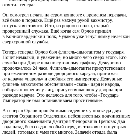
ответил генерал.
Он осмотрел печать на сером конверте с временем передачи,
всё было в порядке. Ещё раз махнул рукой вахмистру,
отпуская вестового. И то, из родного полка, старый
проверенный служака. Ещё когда сам Орлов пришёл
в Конногвардейский полк, Чудаков уже тянул лямку нелёгкой
сверхсрочной службы.
Теперь генерал Орлов был флигель-адьютантом у государя.
Почет немалый, и уважение, но много чего сверх этого. Его
служба при Дворе шла по суточному графику. Дежурство
продолжалось 24 часа. Флигель-адьютанты присутствовали
при ежедневном разводе дворцового караула, принимая
от караула «пароль» и сообщая его императору. Дежурные
флигель-адъютанты обеспечивали «связь» царя и народа,
собирая прошения у лиц, присутствовавших у дворца при
разводе караула. Это делалось для того, чтобы «Государь
Император не был останавливаем просителями».
А генерал Орлов прошёл мимо сидевших у подъезда двух
агентов Охранного Отделения, небезизвестных подчиненных
дворцового коменданта Дмитрия Федоровича Трепова: Два
года назад был создан особый отряд из толковых и шустрых
людей, готовых и умевгих многое. Задачей отряда была