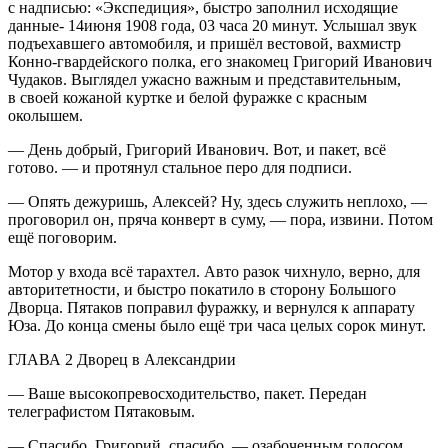
с надписью: «Экспедиция», быстро заполнил исходящие
данные- 14июня 1908 года, 03 часа 20 минут. Услышал звук
подъехавшего автомобиля, и пришёл вестовой, вахмистр
Конно-гвардейского полка, его знакомец Григорий Иванович
Чудаков. Выглядел ужасно важным и представительным,
в своей кожаной куртке и белой фуражке с красным
околышем.
— День добрый, Григорий Иванович. Вот, и пакет, всё
готово. — и протянул стальное перо для подписи.
— Опять дежуришь, Алексей? Ну, здесь служить неплохо, —
проговорил он, пряча конверт в суму, — пора, извини. Потом
ещё поговорим.
Мотор у входа всё тарахтел. Авто разок чихнуло, верно, для
авторитетности, и быстро покатило в сторону Большого
Дворца. Пятаков поправил фуражку, и вернулся к аппарату
Юза. До конца смены было ещё три часа целых сорок минут.
ГЛАВА 2 Дворец в Александрии
— Ваше высокопревосходительство, пакет. Передан
телеграфистом Пятаковым.
— Спасибо, Григорий, спасибо, — озабоченным голосом