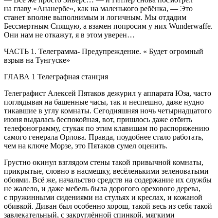
на главу «Ананербе», как на маленького ребёнка, — Это
станет вполне выполнимым и логичным. Мы отдадим
Бессмертным Спящую, а взамен попросим у них Wunderwaffe.
Они нам не откажут, я в этом уверен…
ЧАСТЬ 1. Телеграмма- Предупреждение. « Будет огромный
взрыв на Тунгуске»
ГЛАВА 1 Телеграфная станция
Телеграфист Алексей Пятаков дежурил у аппарата Юза, часто
поглядывая на башенные часы, так и неспешно, даже нудно
тикавшие в углу комнаты. Сегодняшняя ночь четыр
надцат
ого
июня выдалась беспокойная, вот, пришлось даже отбить
телефонограмму, стукая по этим клавишам по распоряжению
самого генерала Орлова. Правда, поудобнее стало работать,
чем на ключе Морзе, это Пятаков сумел оценить.
Грустно окинул взглядом стены такой привычной комнаты,
прикрытые, словно в насмешку, весёленькими зеленоватыми
обоями. Всё же, начальство средств на содержание их службы
не жалело, и даже мебель была дорогого орехового дерева,
с пружинными сидениями на стульях и креслах, и кожаной
обивкой. Диван был особенно хорош, такой весь из себя такой
завлекательный, с закруглённой спинкой, мягкими