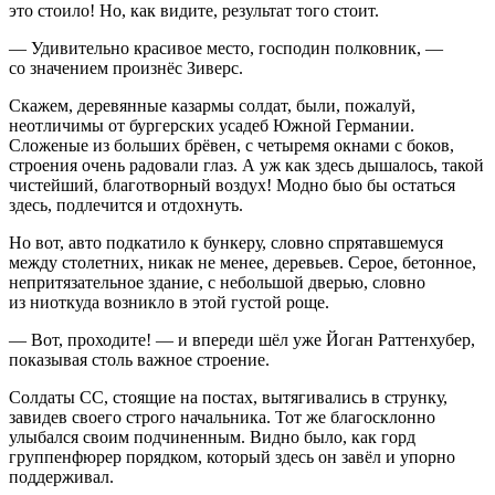
это стоило! Но, как видите, результат того стоит.
— Удивительно красивое место, господин полковник, —
со значением произнёс Зиверс.
Скажем, деревянные казармы солдат, были, пожалуй,
неотличимы от бургерских усадеб Южной Германии.
Сложеные из больших брёвен, с четыремя окнами с боков,
строения очень радовали глаз. А уж как здесь дышалось, такой
чистейший, благотворный воздух! Модно быо бы остаться
здесь, подлечится и отдохнуть.
Но вот, авто подкатило к бункеру, словно спрятавшемуся
между сто
летн
их, никак не менее, деревьев. Серое, бетонное,
непритязательное здание, с небольшой дверью, словно
из ниоткуда возникло в этой густой роще.
— Вот, проходите! — и впереди шёл уже Йоган Раттенхубер,
показывая столь важное строение.
Солдаты СС, стоящие на постах, вытягивались в струнку,
завидев своего строго начальника. Тот же благосклонно
улыбался своим подчиненным. Видно было, как горд
группенфюрер порядком, который здесь он завёл и упорно
поддерживал.