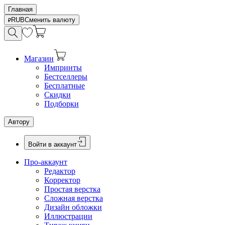
Главная
RUB
Сменить валюту
Магазин
Импринты
Бестселлеры
Бесплатные
Скидки
Подборки
Автору
Войти в аккаунт
Про-аккаунт
Редактор
Корректор
Простая верстка
Сложная верстка
Дизайн обложки
Иллюстрации