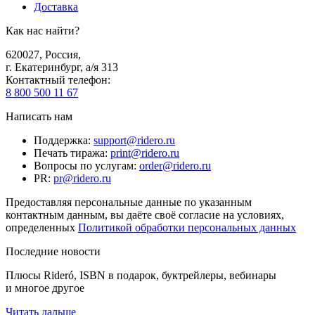
Доставка
Как нас найти?
620027
,
Россия
,
г. Екатеринбург, а/я 313
Контактный телефон
:
8 800 500 11 67
Написать нам
Поддержка
:
support@ridero.ru
Печать тиража
:
print@ridero.ru
Вопросы по услугам
:
order@ridero.ru
PR
:
pr@ridero.ru
Предоставляя персональные данные по указанным
контактным данным, вы даёте своё согласие на условиях,
определенных
Политикой обработки персональных данных
Последние новости
Плюсы Rideró, ISBN в подарок, буктрейлеры, вебинары
и многое другое
Читать дальше