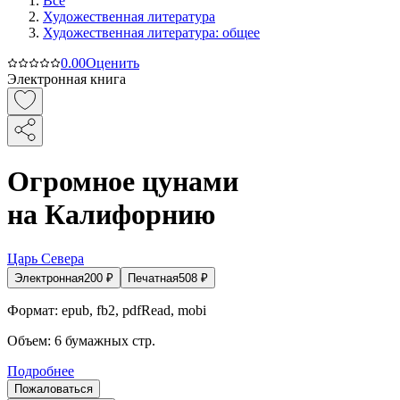
Все
Художественная литература
Художественная литература: общее
0.0
0
Оценить
Электронная книга
Огромное цунами
на Калифорнию
Царь Севера
Электронная
200
₽
Печатная
508
₽
Формат:
epub, fb2, pdfRead, mobi
Объем:
6
бумажных стр.
Подробнее
Пожаловаться