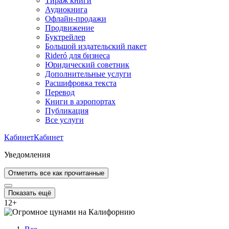
Тираж книги
Аудиокнига
Офлайн-продажи
Продвижение
Буктрейлер
Большой издательский пакет
Rideró для бизнеса
Юридический советник
Дополнительные услуги
Расшифровка текста
Перевод
Книги в аэропортах
Публикация
Все услуги
Кабинет
Кабинет
Уведомления
Отметить все как прочитанные
Показать ещё
12
+