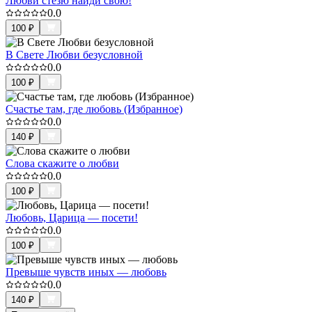
Любви стезю найди свою!
0.0
100
₽
В Свете Любви безусловной
0.0
100
₽
Счастье там, где любовь (Избранное)
0.0
140
₽
Слова скажите о любви
0.0
100
₽
Любовь, Царица — посети!
0.0
100
₽
Превыше чувств иных — любовь
0.0
140
₽