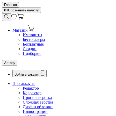
Главная
RUB
Сменить валюту
Магазин
Импринты
Бестселлеры
Бесплатные
Скидки
Подборки
Автору
Войти в аккаунт
Про-аккаунт
Редактор
Корректор
Простая верстка
Сложная верстка
Дизайн обложки
Иллюстрации