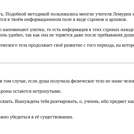
рять. Подобной методикой пользовались многие учителя Лемурии
ется в твоём информационном поле в виде схронов и архивов.
о напоминают улитки, то есть информация в этих схронах наход
ень удобно, так как она не теряется даже после пребывания душ
ческого тела продолжает своё развитие с того периода, на кото
 том случае, если душа получила физическое тело не ниже чело
хроны остаются нетронутыми.
 осязать. Вынуждена тебя разочаровать, о, ученик, ибо предмет 
жно убедиться в её существовании.