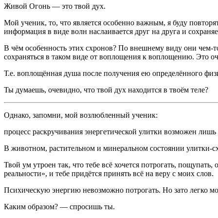
Живой Огонь — это твой дух.
Мой ученик, то, что является особенно важным, я буду повто
информация в виде волн наслаивается друг на друга и сохраня
В чём особенность этих схронов? По внешнему виду они чем-т
сохраняться в таком виде от воплощения к воплощению. Это оч
Т.е. воплощённая душа после получения ею определённого физи
Ты думаешь, очевидно, что твой дух находится в твоём теле?
Однако, запомни, мой возлюбленный ученик:
процесс раскручивания энергетической улитки возможен лишь в
В животном, растительном и минеральном состоянии улитки-с
Твой ум утроен так, что тебе всё хочется потрогать, пощупать,
реальности», и тебе придётся принять всё на веру с моих слов.
Психическую энергию невозможно потрогать. Но зато легко мо
Каким образом? — спросишь ты.