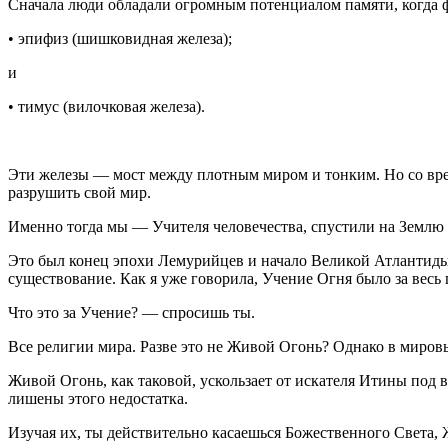
Сначала люди обладали огромным потенциалом памяти, когда 
• эпифиз (шиш
ковид
ная железа);
и
• тимус (вилочковая железа).
Эти железы — мост между плотным миром и тонким. Но со врем
разрушить свой мир.
Именно тогда мы — Учителя человечества, спустили на Землю У
Это был конец эпохи Лемурийцев и начало Великой Атлантиды.
существование. Как я уже говорила, Учение Огня было за весь
Что это за Учение? — спросишь ты.
Все религии мира. Разве это не Живой Огонь? Однако в миров
Живой Огонь, как таковой, ускользает от искателя Итины под
лишены этого недостатка.
Изучая их, ты действительно касаешься Божественного Света, Ж