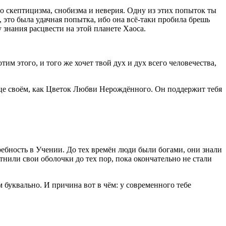
о скептицизма, снобизма и неверия. Одну из этих попыток ты
 это была удачная попытка, ибо она всё-таки пробила брешь
 знания расцвести на этой планете Хаоса.
м этого, и того же хочет твой дух и дух всего человечества,
рдце своём, как Цветок Любви Нерождённого. Он поддержит тебя
требность в Учении. До тех времён люди были богами, они знали
нили свои оболочки до тех пор, пока окончательно не стали
буквально. И причина вот в чём: у современного тебе