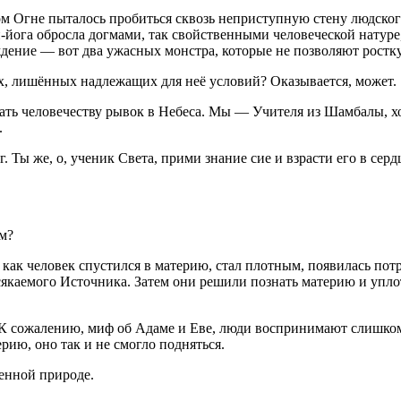
ом Огне пыталось пробиться сквозь неприступную стену людског
йога обросла догмами, так свойственными человеческой натуре,
дение — вот два ужасных монстра, которые не позволяют ростку
ах, лишённых надлежащих для неё условий? Оказывается, может.
ть человечеству рывок в Небеса. Мы — Учителя из Шамбалы, хоти
.
г. Ты же, о, ученик Света, прими знание сие и взрасти его в се
ём?
, как человек спустился в материю, стал плотным, появилась по
сякаемого Источника. Затем они решили познать материю и уплот
 К сожалению, миф об Адаме и Еве, люди воспринимают слишком 
рию, оно так и не смогло подняться.
енной природе.