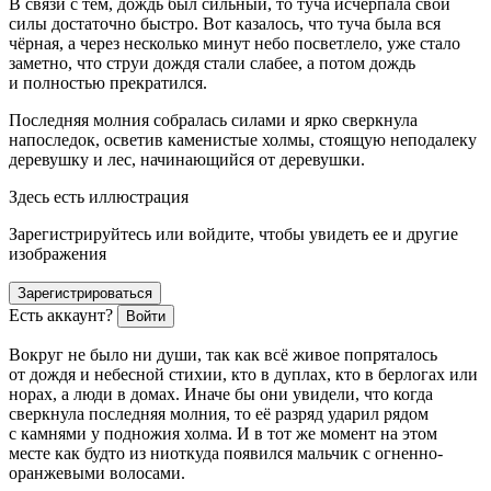
В связи с тем, дождь был сильный, то туча исчерпала свои
силы достаточно быстро. Вот казалось, что туча была вся
чёрная, а через несколько минут небо посветлело, уже стало
заметно, что струи дождя стали слабее, а потом дождь
и полностью прекратился.
Последняя молния собралась силами и ярко сверкнула
напоследок, осветив каменистые холмы, стоящую неподалеку
деревушку и лес, начинающийся от деревушки.
Здесь есть иллюстрация
Зарегистрируйтесь или войдите, чтобы увидеть ее и другие
изображения
Зарегистрироваться
Есть аккаунт?
Войти
Вокруг не было ни души, так как всё живое попряталось
от дождя и небесной стихии, кто в дуплах, кто в берлогах или
норах, а люди в домах. Иначе бы они увидели, что когда
сверкнула последняя молния, то её разряд ударил рядом
с камнями у подножия холма. И в тот же момент на этом
месте как будто из ниоткуда появился мальчик с огненно-
оранжевыми волосами.