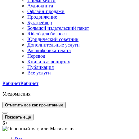
Тираж книги
Аудиокнига
Офлайн-продажи
Продвижение
Буктрейлер
Большой издательский пакет
Rideró для бизнеса
Юридический советник
Дополнительные услуги
Расшифровка текста
Перевод
Книги в аэропортах
Публикация
Все услуги
Кабинет
Кабинет
Уведомления
Отметить все как прочитанные
Показать ещё
6
+