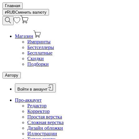
Главная
RUB
Сменить валюту
Магазин
Импринты
Бестселлеры
Бесплатные
Скидки
Подборки
Автору
Войти в аккаунт
Про-аккаунт
Редактор
Корректор
Простая верстка
Сложная верстка
Дизайн обложки
Иллюстрации