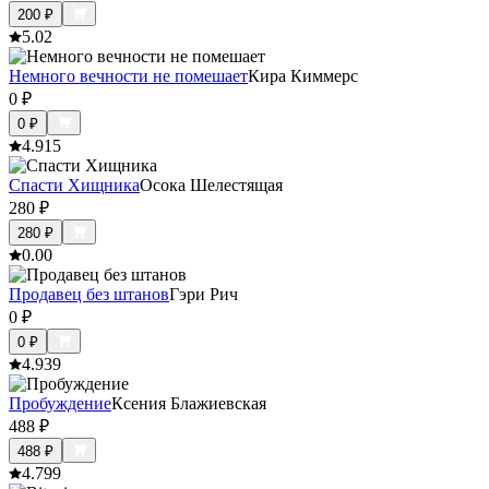
200
₽
5.0
2
Немного вечности не помешает
Кира Киммерс
0
₽
0
₽
4.9
15
Спасти Хищника
Осока Шелестящая
280
₽
280
₽
0.0
0
Продавец без штанов
Гэри Рич
0
₽
0
₽
4.9
39
Пробуждение
Ксения Блажиевская
488
₽
488
₽
4.7
99