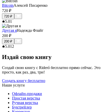
Bitcoin
Алексей Писаренко
720
₽
720
₽
5.0
1
Другая я
Надежда Флайг
200
₽
200
₽
5.0
12
Издай свою книгу
Создай свою книгу с Rideró бесплатно прямо сейчас. Это
просто, как раз, два, три!
Создать книгу бесплатно
Наши услуги
Офлайн-продажи
Простая верстка
Ручная верстка
Буктрейлер
Корректор