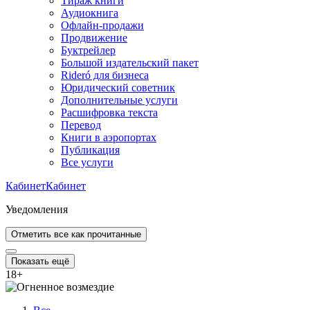
Тираж книги
Аудиокнига
Офлайн-продажи
Продвижение
Буктрейлер
Большой издательский пакет
Rideró для бизнеса
Юридический советник
Дополнительные услуги
Расшифровка текста
Перевод
Книги в аэропортах
Публикация
Все услуги
Кабинет
Кабинет
Уведомления
Отметить все как прочитанные
Показать ещё
18
+