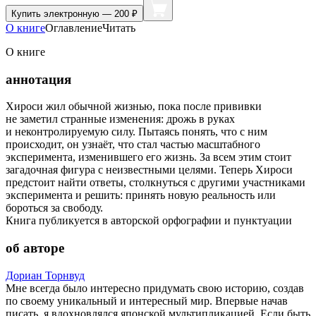
Купить
электронную — 200 ₽
О книге
Оглавление
Читать
О книге
аннотация
Хироси жил обычной жизнью, пока после прививки
не заметил странные изменения: дрожь в руках
и неконтролируемую силу. Пытаясь понять, что с ним
происходит, он узнаёт, что стал частью масштабного
эксперимента, изменившего его жизнь. За всем этим стоит
загадочная фигура с неизвестными целями. Теперь Хироси
предстоит найти ответы, столкнуться с другими участниками
эксперимента и решить: принять новую реальность или
бороться за свободу.
Книга публикуется в авторской орфографии и пунктуации
об авторе
Дориан Торнвуд
Мне всегда было интересно придумать свою историю, создав
по своему уникальный и интересный мир. Впервые начав
писать, я вдохновлялся японской мультипликацией. Если быть