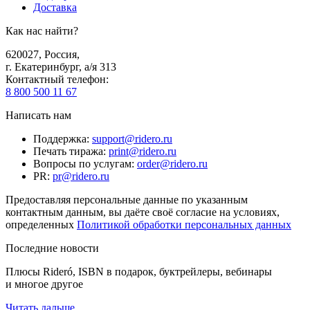
Доставка
Как нас найти?
620027
,
Россия
,
г. Екатеринбург, а/я 313
Контактный телефон
:
8 800 500 11 67
Написать нам
Поддержка
:
support@ridero.ru
Печать тиража
:
print@ridero.ru
Вопросы по услугам
:
order@ridero.ru
PR
:
pr@ridero.ru
Предоставляя персональные данные по указанным
контактным данным, вы даёте своё согласие на условиях,
определенных
Политикой обработки персональных данных
Последние новости
Плюсы Rideró, ISBN в подарок, буктрейлеры, вебинары
и многое другое
Читать дальше