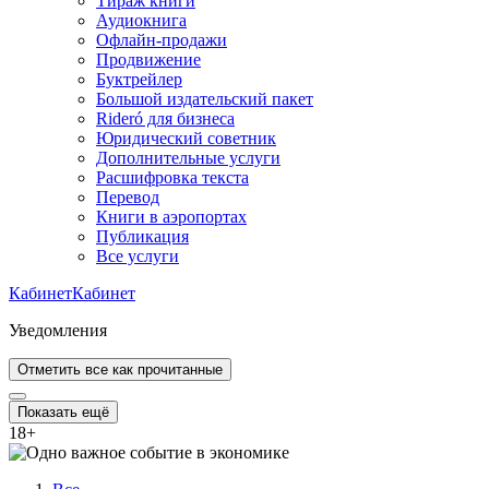
Тираж книги
Аудиокнига
Офлайн-продажи
Продвижение
Буктрейлер
Большой издательский пакет
Rideró для бизнеса
Юридический советник
Дополнительные услуги
Расшифровка текста
Перевод
Книги в аэропортах
Публикация
Все услуги
Кабинет
Кабинет
Уведомления
Отметить все как прочитанные
Показать ещё
18
+