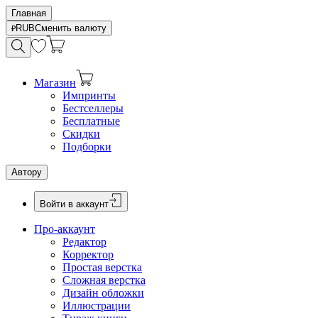
Главная
RUB
Сменить валюту
Магазин
Импринты
Бестселлеры
Бесплатные
Скидки
Подборки
Автору
Войти в аккаунт
Про-аккаунт
Редактор
Корректор
Простая верстка
Сложная верстка
Дизайн обложки
Иллюстрации