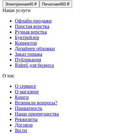
Электронная
40
₽
Печатная
450
₽
Наши услуги
Офлайн-продажи
Простая верстка
Ручная верстка
Буктрейлер
Корректор
Дизайнер обложки
Заказ тиража
Публикация
Rideró для бизнеса
О нас
О сервисе
О магазине
Книги
Возникли вопросы?
Приватность
Наши преимущества
Реквизиты
Договор
llm.txt