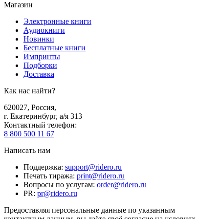
Магазин
Электронные книги
Аудиокниги
Новинки
Бесплатные книги
Импринты
Подборки
Доставка
Как нас найти?
620027
,
Россия
,
г. Екатеринбург, а/я 313
Контактный телефон
:
8 800 500 11 67
Написать нам
Поддержка
:
support@ridero.ru
Печать тиража
:
print@ridero.ru
Вопросы по услугам
:
order@ridero.ru
PR
:
pr@ridero.ru
Предоставляя персональные данные по указанным
контактным данным, вы даёте своё согласие на условиях,