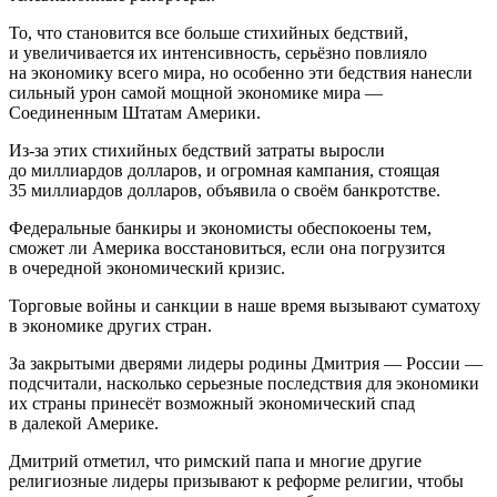
То, что становится все больше стихийных бедствий,
и увеличивается их интенсивность, серьёзно повлияло
на экономику всего мира, но особенно эти бедствия нанесли
сильный урон самой мощной экономике мира —
Соединенным Штатам
Америк
и.
Из-за этих стихийных бедствий затраты выросли
до миллиардов долларов, и огромная кампания, стоящая
35 миллиардов долларов, объявила о своём банкротстве.
Федеральные банкиры и экономисты обеспокоены тем,
сможет ли
Америк
а восстановиться, если она погрузится
в очередной экономический кризис.
Торговые войны и санкции в наше время вызывают суматоху
в экономике других стран.
За закрытыми дверями лидеры родины Дмитрия —
Росси
и —
подсчитали, насколько серьезные последствия для экономики
их страны принесёт возможный экономический спад
в далекой
Америк
е.
Дмитрий отметил, что римский папа и многие другие
религиозные лидеры призывают к реформе религии, чтобы