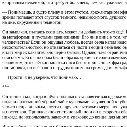
капризным неженкой, что требует большего, чем заслуживает, а
— Понимаешь, я будто плыву в этом густом, ярко-янтарном эфире.
зрения попадает этот сгусток тёмного, невыносимого, душного. 
на дне, окружённый темнотой.
Он замолчал, пытаясь осознать, может ли добавить что-то ещё.
за метафорами и пустыми сравнениями. Его ли в вина в том, 
человечества? Если он ощущал любовь, всегда была капля недо
несостоятельностью, но отказаться от части эмоций означало б
видят мир исключительно чёрно-белым. Однако идея ограничи
способами. Его способом были образы: яркие и неоднозначные,
человеком, что с лёгкостью отказался бы от привычных фраз ра
постановки, но всё равно с трудом понимала громоздкие метаф
— Прости, я не уверена, что понимаю…
***
Он точно знал, когда в нём зародилась эта навязчивая одержимо
подарил рассыпной чёрный чай с кусочками засушенной клубник
чем-то неправильным, почти надругательством: смерть послуж
и поступков. Пришлось покупать новый, но и он в скорости об
никогда не использовать заварку в упаковке до конца: для мно
Вот и сейчас расставание с близким человеком показалось дост