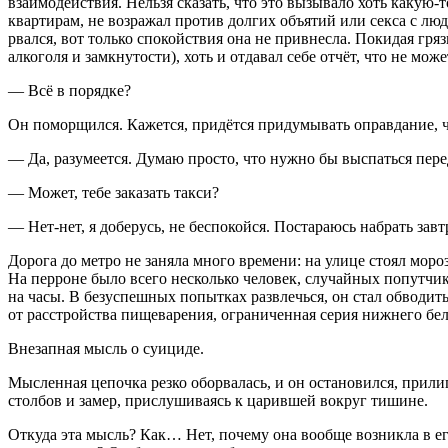
взаимодействия. Нельзя сказать, что это вызывало хоть какую
квартирам, не возражал против долгих объятий или
секс
а с лю
рвался, вот только спокойствия она не привнесла. Покидая гр
алкогол
я и замкнутости), хоть и отдавал себе отчёт, что не мо
— Всё в порядке?
Он поморщился. Кажется, придётся придумывать оправдание, чт
— Да, разумеется. Думаю просто, что нужно бы выспаться перед
— Может, тебе заказать такси?
— Нет-нет, я доберусь, не беспокойся. Постараюсь набрать завт
Дорога до метро не заняла много времени: на улице стоял моро
На перроне было всего несколько человек, случайных попутчик
на часы. В безуспешных попытках развлечься, он стал обводит
от расстройства пищеварения, ограниченная серия нижнего бе
Внезапная мысль о
суиц
иде.
Мысленная цепочка резко оборвалась, и он остановился, прил
столбов и замер, прислушиваясь к царившей вокруг тишине.
Откуда эта мысль? Как… Нет, почему она вообще возникла в ег