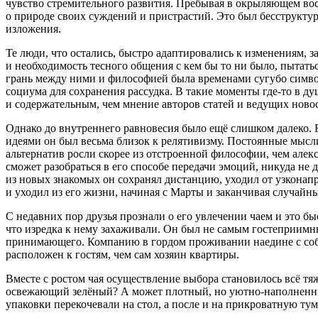
чувство стремительного развития. Пребывая в окрыляющем вос
о природе своих суждений и пристрастий. Это был бесструкту
изложения.
Те люди, что остались, быстро адаптировались к изменениям, з
и необходимость тесного общения с кем бы то ни было, пытать
грань между ними и философией была временами сугубо символ
социума для сохранения рассудка. В такие моменты где-то в д
и содержательным, чем мнение авторов статей и ведущих ново
Однако до внутреннего равновесия было ещё слишком далеко. 
идеями он был весьма близок к релятивизму. Постоянные мысл
альтернатив росли скорее из отстроенной философии, чем алек
сможет разобраться в его способе передачи эмоций, никуда не 
из новых знакомых он сохранял дистанцию, уходил от узконап
и уходил из его жизни, начиная с Марты и заканчивая случайн
С недавних пор друзья прознали о его увлечении чаем и это б
что изредка к нему захаживали. Он был не самым гостеприимн
принимающего. Компанию в гордом проживании наедине с собой
расположен к гостям, чем сам хозяин квартиры.
Вместе с ростом чая осуществление выбора становилось всё т
освежающий зелёный? А может плотный, но уютно-наполненный
упаковки перекочевали на стол, а после и на прикроватную тум