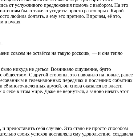
шись от услужливого предложения помочь с выбором. На это
почтениям было тяжело угодить: просто разговоры с Карой
то любила болтать, а ему это претило. Впрочем, её это,
м в руках.
а.
ени совсем не остаётся на такую роскошь, — и она тепло
 было никуда не деться. Возникало ощущение, будто
 обществом. С другой стороны, это наводило на новые, ранее
тересованным в телевизионных передачах и последних событиях
и её многочисленных друзей, он снова оказался во власти
 себе в этом мире. Даже не вернуться, а заново начать этот
 предоставить себя случаю. Это стало не просто способом
тельно своих успехов доставляла ему удовольствие, создавала