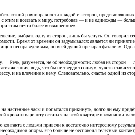
абсолютной равноправности каждой из сторон, представляющих с
е с этим и воззвать к миру, потребовав — и не единожды — больш
 при этом нечто более возвышенное».
ение, выбрать одну из сторон, лишь бы уснуть. Он говорил себ
омости. Время от времени он задумывался: является ли приняти
вищно несправедливым, он всей душой презирал фатализм. Однак
у. — Речь, разумеется, не об необходимости: любая из сторон —
тия желания, ведь, что бы не твердил социум, чувства зависят от
цессу, и на влечение к нему. Следовательно, счастье одной из сто
д на настенные часы и попытался прикинуть, долго ли ему придёт
воей кровати варианту остаться на этой квартире в компании мал
 контакта с людьми привели к достаточно интересному результа
необходимой опоры. Его больше не беспокоил телесный контакт,