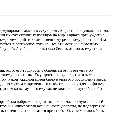
формулировать мысли в сухую речь. Медленно ощупывая языком
личий их субъективных взглядов на мир. Однако принуждение
 прежде чем прийти к единственному резонному решению. Эта
казаться в логическом тупике. Все эти месяцы неумолимо
 душой. А сейчас, в попытках сбежать от этого, ему снова
я: будто его трудности с общением были результатом
тоящему искренним. Ему просто наскучило тратить слова
 том, какой ужасной идеей было начать это обсуждение здесь,
дов по музеям современного искусства и обсуждения фильмов
стом ко всему, чего ему так не хватало, и глупо было бы
Марта была добрым и надёжным человеком: он чувствовал её
нтом и Ницше: оправдать ценность доброты, не подвергая её
 и, потенциально, остаться при своём. Ему не хотелось быть