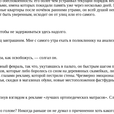
-то обеспокоенность: его более чем устраивал текущий порядок 
дьми, имена которых покидали память уже через несколько дней. Н
язные квартиры после ночёвок ранними утрами, он всей душой не
жет быть уверенным, исходит он от улиц или его самого.
обы не задерживаться здесь надолго.
 завтрашним. Мне с самого утра ехать в поликлинику на анализ 
ра, как освобожусь, — солгал он.
зный февраль, так что, укутавшись в пальто, он быстрым шагом п
ов, которые либо боролись со сном на деревянных скамейках, л
ь глазами рекламу, которой пестрили стены. Чрезмерно эмоциона
лья, скидки в магазинах обуви, новые местоположения фастфуд
ипнув взглядом к рекламе «лучших ортопедических мат
расов
». С
о голове? Никогда раньше он не думал о причинении хоть какого