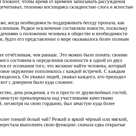
 блокнот, чтобы время от времени записывать рассуждения
речитывал, тихонько восхищаясь складностью слога и ясностью
же, когда необходимость поддерживать беседу пропала, как
ысленным. Редкое исключение составляли новости, поскольку
уждениями о положении человека в обществе и необходимости
и, будто его представление о мире оказывалось более полным
ее отчётливым, чем раньше. Это можно было понять: своими
него состояния и определения склонности к одной из двух
ся от осознания того, что желание найти человека, который
о новое окружение пополнялось с каждой встречей. С каждым
иходилось. Он уважал людей, уважал каждого, кто приходил
вот с доверием было куда сложнее.
ество, день рождения, а то и просто от дружелюбных гостей,
 зачастую превалировала над участливыми качествами
, несмотря на свою гордыню, был зачастую куда более
более тонкий белый чай? Резкий и яркий чёрный или мягкий,
ерестала выполнять свою функцию: сначала едва открытые