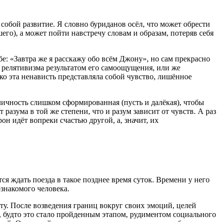
обой развитие. Я словно буриданов осёл, что может обрести
его), а может пойти навстречу словам и образам, потеряв себя
е: «Завтра же я расскажу обо всём Джону», но сам прекрасно
е релятивизма результатом его самоощущения, или же
о эта ненависть представляла собой чувство, лишённое
 личность слишком сформированная (пусть и далёкая), чтобы
 разума в той же степени, что и разум зависит от чувств. А раз
рон идёт вопреки счастью другой, а, значит, их
ся ждать поезда в такое позднее время суток. Времени у него
ознакомого человека.
ту. После возведения границ вокруг своих эмоций, целей
 будто это стало пройденным этапом, рудиментом социального