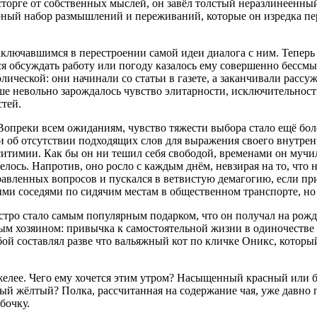
торге от собственных мыслей, он завёл толстый неразлинеенный
рный набор размышлений и переживаний, которые он изредка пе
аключавшимся в перестроении самой идеи диалога с ним. Теперь 
ся обсуждать работу или погоду казалось ему совершенно бессм
ической: они начинали со статьи в газете, а заканчивали расс
уше невольно зарождалось чувство элитарности, исключительност
стей.
Вопреки всем ожиданиям, чувство тяжести выбора стало ещё бол
и об отсутствии подходящих слов для выражения своего внутрен
ситимии. Как бы он ни тешил себя свободой, временами он мучил
делось. Напротив, оно росло с каждым днём, невзирая на то, чт
равленных вопросов и пускался в ветвистую демагогию, если пр
ыми соседями по сидячим местам в общественном транспорте, но 
ыстро стало самым популярным подарком, что он получал на рожд
ым хозяином: привычка к самостоятельной жизни в одиночестве
 составлял разве что вальяжный кот по кличке Оникс, который
яжелее. Чего ему хочется этим утром? Насыщенный красный или 
 жёлтый? Полка, рассчитанная на содержание чая, уже давно п
бочку.