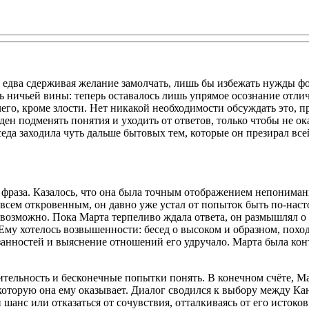
, едва сдерживая желание замолчать, лишь бы избежать нужды 
здесь ничьей вины: теперь оставалось лишь упрямое осознание от
чего, кроме злости. Нет никакой необходимости обсуждать это,
ден подменять понятия и уходить от ответов, только чтобы не о
да заходила чуть дальше бытовых тем, которые он презирал всей
 фраза. Казалось, что она была точным отображением непонимани
совсем откровенным, он давно уже устал от попыток быть по-нас
 невозможно. Пока Марта терпеливо ждала ответа, он размышлял о
Ему хотелось возвышенности: бесед о высоком и образном, похо
ностей и выяснение отношений его удручало. Марта была контра
одительность и бесконечные попытки понять. В конечном счёте, 
 которую она ему оказывает. Диалог сводился к выбору между Ка
шанс или отказаться от сочувствия, отталкиваясь от его истоков