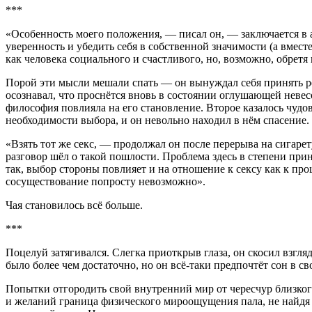
***
«Особенность моего положения, — писал он, — заключается в 
уверенность и убедить себя в собственной значимости (а вмест
как человека социального и счастливого, но, возможно, обретя
Порой эти мысли мешали спать — он вынуждал себя принять реш
осознавал, что проснётся вновь в состоянии оглушающей невес
философия повлияла на его становление. Второе казалось чудо
необходимости выбора, и он невольно находил в нём спасение.
«Взять тот же
секс
, — продолжал он после перерыва на
сигар
ет
разговор шёл о такой пошлости. Проблема здесь в степени приня
так, выбор стороны повлияет и на отношение к
секс
у как к про
сосуществование попросту невозможно».
Чая становилось всё больше.
***
Поцелуй затягивался. Слегка приоткрыв глаза, он скосил взгля
было более чем достаточно, но он всё-таки предпочтёт сон в с
Попытки отгородить свой внутренний мир от чересчур близкого
и желаний граница физического мироощущения пала, не найдя 