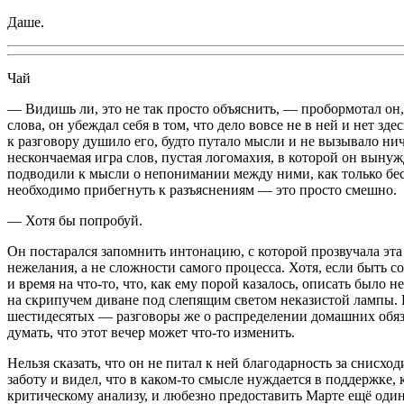
Даше.
Чай
— Видишь ли, это не так просто объяснить, — пробормотал он
слова, он убеждал себя в том, что дело вовсе не в ней и нет 
к разговору душило его, будто путало мысли и не вызывало ни
нескончаемая игра слов, пустая логомахия, в которой он вынуж
подводили к мысли о непонимании между ними, как только бесе
необходимо прибегнуть к разъяснениям — это просто смешно.
— Хотя бы попробуй.
Он постарался запомнить интонацию, с которой прозвучала эта
нежелания, а не сложности самого процесса. Хотя, если быть 
и время на что-то, что, как ему порой казалось, описать было
на скрипучем диване под слепящим светом неказистой лампы. 
шестидесятых — разговоры же о распределении домашних обязан
думать, что этот вечер может что-то изменить.
Нельзя сказать, что он не питал к ней благодарность за снисх
заботу и видел, что в каком-то смысле нуждается в поддержке,
критическому анализу, и любезно предоставить Марте ещё один 