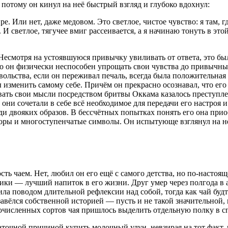
 потому он кинул на неё быстрый взгляд и глубоко вдохнул:
 Или нет, даже медовом. Это светлое, чистое чувство: я там, где
И светлое, тягучее вмиг рассеивается, а я начинаю тонуть в это
 Несмотря на устоявшуюся привычку увиливать от ответа, это бы
что он физически неспособен упрощать свои чувства до привычн
вольства, если он переживал печаль, всегда была положительная
ы изменить самому себе. Причём он прекрасно осознавал, что его
вать свои мысли посредством
бритв
ы Оккама казалось преступл
 они сочетали в себе всё необходимое для передачи его настроя
ди двояких образов. В бессчётных попытках понять его она прио
оры и многоступенчатые символы. Он испытующе взглянул на неё
сть чаем. Нет, любил он его ещё с самого детства, но по-настоя
и — лучший напиток в его жизни. Друг умер через полгода в ав
ила поводом длительной рефлексии над собой, тогда как чай бу
завёлся собственной историей — пусть и не такой значительной,
гочисленных сортов чая пришлось выделить отдельную полку в спа
аточной причиной купить молочный улун, невзирая на тот факт, 