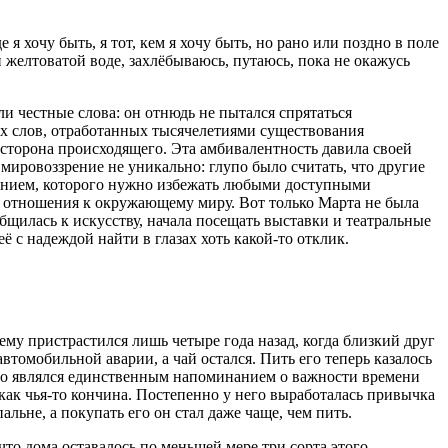
 я хочу быть, я тот, кем я хочу быть, но рано или поздно в поле
й желтоватой воде, захлёбываюсь, путаюсь, пока не окажусь
ли честные слова: он отнюдь не пытался спрятаться
ых слов, отработанных тысячелетиями существования
 сторона происходящего. Эта амбивалентность давила своей
 мировоззрение не уникально: глупо было считать, что другие
ением, которого нужно избежать любыми доступными
 и отношения к окружающему миру. Вот только Марта не была
бщилась к искусству, начала посещать выставки и театральные
 с надеждой найти в глазах хоть какой-то отклик.
щему пристрастился лишь четыре года назад, когда близкий друг
томобильной аварии, а чай остался. Пить его теперь казалось
дто являлся единственным напоминанием о важности времени
 как чья-то кончина. Постепенно у него выработалась привычка
льне, а покупать его он стал даже чаще, чем пить.
что дома оставалось по меньшей мере три сорта этого