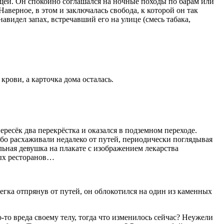
вещей. Он спокойно соглашался на ночные походы по барам или
аверное, в этом и заключалась свобода, к которой он так
навидел запах, встречавший его на улице (смесь
табак
а,
крови, а карточка дома осталась.
ересёк два перекрёстка и оказался в подземном переходе.
ибо расхаживали недалеко от путей, периодически поглядывая
льная девушка на плакате с изображением лекарства
ных ресторанов…
легка отпрянув от путей, он облокотился на один из каменных
-то вреда своему телу, тогда что изменилось сейчас? Неужели