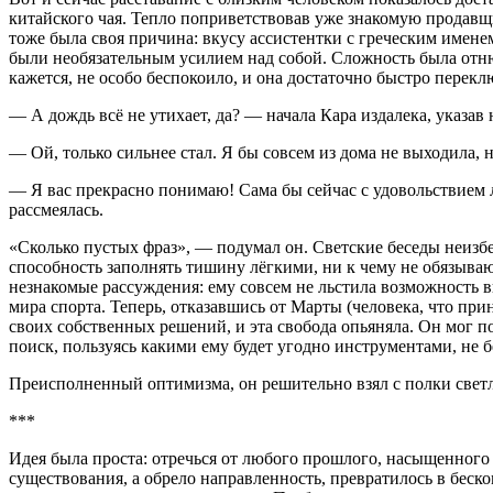
китайского чая. Тепло поприветствовав уже знакомую продавщ
тоже была своя причина: вкусу ассистентки с греческим именем
были необязательным усилием над собой. Сложность была отнюд
кажется, не особо беспокоило, и она достаточно быстро перек
— А дождь всё не утихает, да? — начала Кара издалека, указав 
— Ой, только сильнее стал. Я бы совсем из дома не выходила, н
— Я вас прекрасно понимаю! Сама бы сейчас с удовольствием л
рассмеялась.
«Сколько пустых фраз», — подумал он. Светские беседы неизб
способность заполнять тишину лёгкими, ни к чему не обязыва
незнакомые рассуждения: ему совсем не льстила возможность в
мира спорта. Теперь, отказавшись от Марты (человека, что при
своих собственных решений, и эта свобода опьяняла. Он мог по
поиск, пользуясь какими ему будет угодно инструментами, не 
Преисполненный оптимизма, он решительно взял с полки свет
***
Идея была проста: отречься от любого прошлого, насыщенного
существования, а обрело направленность, превратилось в беско