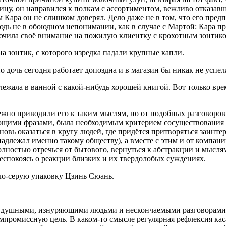
ицу, он направился к полкам с ассортиментом, вежливо отказав
 Кара он не слишком доверял. Дело даже не в том, что его пред
ь не в обоюдном непонимании, как в случае с Мартой: Кара прос
лючила своё внимание на пожилую клиентку с крохотным зонтико
на зонтик, с которого изредка падали крупные капли.
о дочь сегодня работает допоздна и в магазин бы никак не успел
ежала в ванной с какой-нибудь хорошей книгой. Вот только врем
ежно приводили его к таким мыслям, но от подобных разговоров
ющими фразами, была необходимым критерием сосуществования с
новь оказаться в кругу людей, где придётся притворяться заин
надлежал именно такому обществу), а вместе с этим и от компани
лностью отречься от бытового, вернуться к абстракции и мыслям о
беспокоясь о реакции близких и их твердолобых суждениях.
ло-серую упаковку Цзинь Сюань.
 душными, изнуряющими людьми и нескончаемыми разговорами, и
мпромиссную цель. В каком-то смысле регулярная рефлексия каса