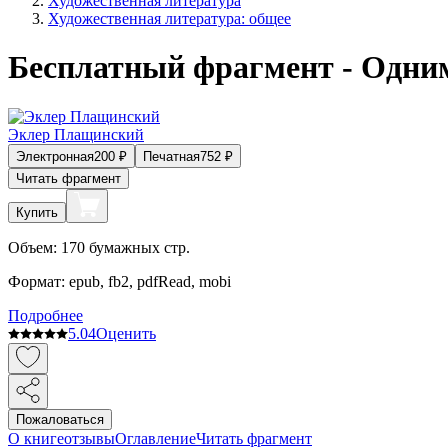
Художественная литература
Художественная литература: общее
Бесплатный фрагмент - Одни
Эклер Плащинский
Электронная
200
₽
Печатная
752
₽
Читать фрагмент
Купить
Объем:
170
бумажных стр.
Формат:
epub, fb2, pdfRead, mobi
Подробнее
5.0
4
Оценить
Пожаловаться
О книге
отзывы
Оглавление
Читать фрагмент