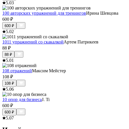
5.0
3
100 авторских упражнений для тренингов
Ирина Шевцова
600
₽
600
₽
5.0
2
1011 упражнений со скакалкой
Артем Патрикеев
88
₽
88
₽
5.0
1
108 отражений
Максим Мейстер
108
₽
108
₽
5.0
6
10 опор для бизнеса
J. Ti
600
₽
600
₽
5.0
7