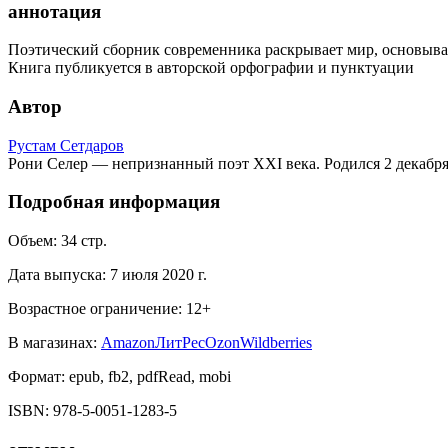
аннотация
Поэтический сборник современника раскрывает мир, основывая
Книга публикуется в авторской орфографии и пунктуации
Автор
Рустам Сетдаров
Рони Селер — непризнанный поэт XXI века. Родился 2 декабря
Подробная информация
Объем:
34
стр.
Дата выпуска:
7 июля 2020 г.
Возрастное ограничение:
12
+
В магазинах:
Amazon
ЛитРес
Ozon
Wildberries
Формат:
epub, fb2, pdfRead, mobi
ISBN:
978-5-0051-1283-5