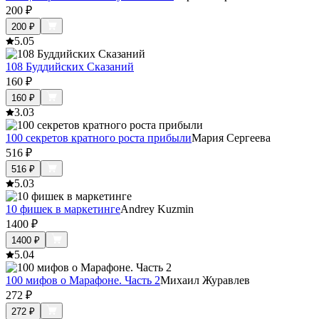
200
₽
200
₽
5.0
5
108 Буддийских Сказаний
160
₽
160
₽
3.0
3
100 секретов кратного роста прибыли
Мария Сергеева
516
₽
516
₽
5.0
3
10 фишек в маркетинге
Andrey Kuzmin
1400
₽
1400
₽
5.0
4
100 мифов о Марафоне. Часть 2
Михаил Журавлев
272
₽
272
₽