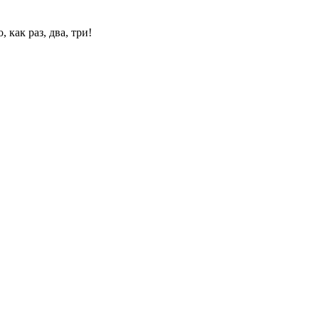
 как раз, два, три!