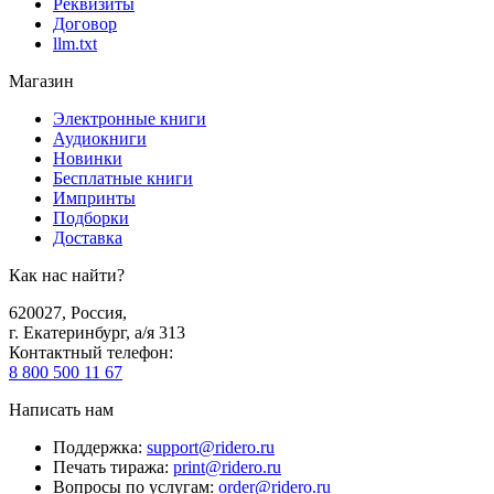
Реквизиты
Договор
llm.txt
Магазин
Электронные книги
Аудиокниги
Новинки
Бесплатные книги
Импринты
Подборки
Доставка
Как нас найти?
620027
,
Россия
,
г. Екатеринбург, а/я 313
Контактный телефон
:
8 800 500 11 67
Написать нам
Поддержка
:
support@ridero.ru
Печать тиража
:
print@ridero.ru
Вопросы по услугам
:
order@ridero.ru