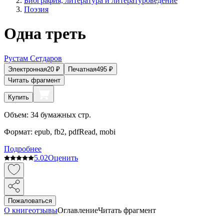
Биография, литература и литературоведение
Поэзия
Одна треть
Рустам Сетдаров
Электронная
20
₽
Печатная
495
₽
Читать фрагмент
Купить
Объем:
34
бумажных стр.
Формат:
epub, fb2, pdfRead, mobi
Подробнее
5.0
2
Оценить
Пожаловаться
О книге
отзывы
Оглавление
Читать фрагмент