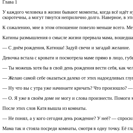
Глава 1
У каждого человека в жизни бывают моменты, когда всё идёт ну
скоротечны, а могут тянутся неприлично долго. Наверное, в эти
К сожалению, мне в этом отношение повезло меньше всего. Ме
Катины размышления о смысле жизни прервала мама, вошедшая
— С днём рождения, Катюша! Задуй свечи и загадай желание.
Девочка встала с кровати и посмотрела маме прямо в лицо, гу
— Ты можешь хотя бы в свой день рождения вести себя, как ч
— Желаю самой себе оказаться далеко от этих надоедливых глу
— Ну что вы с утра уже начинаете кричать? Что произошло? —
— О. Я уже в своём доме не могу и слова произнести. Помоги м
После этих слов Катя вышла из комнаты.
— Не понял, а у кого сегодня день рождение? У неё? — спроси
Мама так и стояла посреди комнаты, смотря в одну точку. Её г