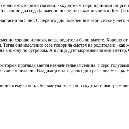
волосами, карими глазами, аккуратными пропорциями лица и пух
Последние два года (а именно после того, как появился Дима) 
настасии на 5 лет. С первого дня появления в этой семье у него
менно хорошо и плохо, когда родители были вместе. Хорошо от т
 Тогда она мысленно себе говорила смотря на родителей: «как же
дна в школу по сугробом. А в лицо дует морозный зимний ветер.
которых проглядывается незначительная седина, с серо-голубыми
го совсем недавно. Владимир видит дочь один раз в два месяца.
озвонить ему самой. Она вынула телефон из куртки и быстрым дв