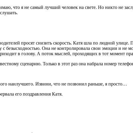
нимаю, что я не самый лучший человек на свете. Но никто не зас
 слушать.
 водителей просят снизить скорость. Катя шла по людной улице.
ку с безысходностью. Она не контролировала свои эмоции и не 
 приходит в голову. А поток мыслей, проходящих в тот момент п
звестному сценарию. Только в этот раз она набрала номер телеф
мого наилучшего. Извини, что не позвонил раньше, я просто…
ервала его поздравления Катя.