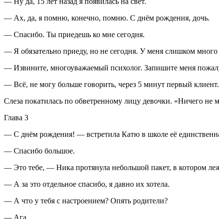
— Ну да, 15 лет назад я появилась на свет.
— Ах, да, я помню, конечно, помню. С днём рождения, дочь.
— Спасибо. Ты приедешь ко мне сегодня.
— Я обязательно приеду, но не сегодня. У меня слишком много 
— Извините, многоуважаемый психолог. Запишите меня пожалуй
— Всё, не могу больше говорить, через 5 минут первый клиент.
Слеза покатилась по обветренному лицу девочки. «Ничего не м
Глава 3
— С днём рождения! — встретила Катю в школе её единственн
— Спасибо большое.
— Это тебе, — Ника протянула небольшой пакет, в котором л
— А за это отдельное спасибо, я давно их хотела.
— А что у тебя с настроением? Опять родители?
— Ага.