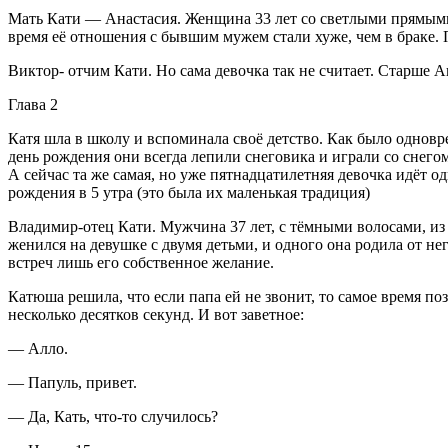
Мать Кати — Анастасия. Женщина 33 лет со светлыми прямыми 
время её отношения с бывшим мужем стали хуже, чем в браке. 
Виктор- отчим Кати. Но сама девочка так не считает. Старше А
Глава 2
Катя шла в школу и вспоминала своё детство. Как было одновре
день рождения они всегда лепили снеговика и играли со снегом.
А сейчас та же самая, но уже пятнадцат
илетн
яя девочка идёт о
рождения в 5 утра (это была их маленькая традиция)
Владимир-отец Кати. Мужчина 37 лет, с тёмными волосами, из 
женился на девушке с двумя детьми, и одного она родила от не
встреч лишь его собственное желание.
Катюша решила, что если папа ей не звонит, то самое время п
несколько десятков секунд. И вот заветное:
— Алло.
— Папуль, привет.
— Да, Кать, что-то случилось?