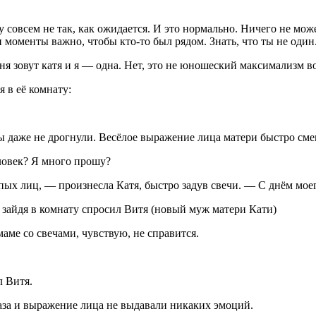
 совсем не так, как ожидается. И это нормально. Ничего не мож
 моменты важно, чтобы кто-то был рядом. Знать, что ты не один.
ня зовут катя и я — одна. Нет, это не юношеский максимализм 
 в её комнату:
бы даже не дрогнули. Весёлое выражение лица матери быстро см
еловек? Я много прошу?
пых лиц, — произнесла Катя, быстро задув свечи. — С днём мое
 зайдя в комнату спросил Витя (новый муж матери Кати)
аме со свечами, чувствую, не справится.
л Витя.
лаза и выражение лица не выдавали никаких эмоций.