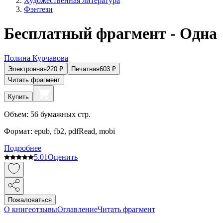
Художественная литература
Фэнтези
Бесплатный фрагмент - Одна
Полина Курчавова
Электронная
220
₽
Печатная
603
₽
Читать фрагмент
Купить
Объем:
56
бумажных стр.
Формат:
epub, fb2, pdfRead, mobi
Подробнее
5.0
1
Оценить
Пожаловаться
О книге
отзывы
Оглавление
Читать фрагмент