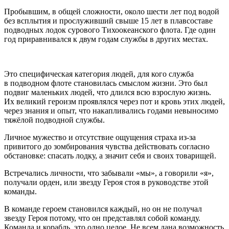
Пробывшим, в общей сложности, около шести лет под водой
без всплытия и прослуживший свыше 15 лет в плавсоставе
подводных лодок сурового Тихоокеанского флота. Где один
год приравнивался к двум годам службы в других местах.
Это специфическая категория людей, для кого служба
в подводном флоте становилась смыслом жизни. Это был
подвиг маленьких людей, что длился всю взрослую жизнь.
Их великий героизм проявлялся через пот и кровь этих людей,
через знания и опыт, что накапливались годами невыносимо
тяжёлой подводной службы.
Личное мужество и отсутствие ощущения страха из-за
привитого до зомбирования чувства действовать согласно
обстановке: спасать лодку, а значит себя и своих товарищей.
Встречались личности, что забывали «мы», а говорили «я»,
получали орден, или звезду Героя стоя в руководстве этой
команды.
В команде героем становился каждый, но он не получал
звезду Героя потому, что он представлял собой команду.
Команда и корабль, это одно целое. Не всем дана возможность