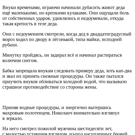
Внуки временами, играючи начинали дубасить живот деда
ещё маленькими, но крепкими кулаками. Они ощущали боль
от собственных ударов, удивлялись и недоумевали, откуда
такая крепость в теле деда.
Они с недоумением смотрели, когда дед в двадцатиградусный
мороз ходил по двору в лёгонькой, типа майки, исподней
рубахи.
Минутку пройдясь, он задирал всё и начинал растираться
колючим снегом.
Бабка запрещала внукам следовать примеру деда, хоть кап-два
и звал их принять снежные процедуры. Он также пытался
приучить внуков обливаться холодной водой, что вызывало
страшное противодействие со стороны жены.
Приняв водные процедуры, и энергично вытершись
махровым полотенцем, Николаич внимательно взглянул
в зеркало.
На него смотрел пожилой мужчина шестидесяти лет,
с малостью уставшим взглядом, из-под насупленных бровей.