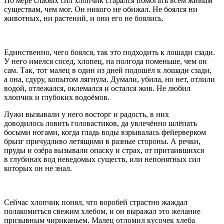
По мере слабых сил хлопчик старался помогать всем живым
существам, чем мог. Он никого не обижал. Не боялся ни
животных, ни растений, и они его не боялись.
Единственно, чего боялся, так это подходить к лошади сзади.
У него имелся сосед, хлопец, на полгода поменьше, чем он
сам. Так, тот малец в один из дней подошёл к лошади сзади,
а она, сдуру, копытом лягнула. Думали, убила, но нет, отлили
водой, отлежался, оклемался и остался жив. Не любил
хлопчик и глубоких водоёмов.
Лужи вызывали у него восторг и радость, в них
доводилось ловить головастиков, да увлечённо шлёпать
босыми ногами, когда гладь воды взрывалась фейерверком
брызг причудливо летящими в разные стороны. А речки,
пруды и озёра вызывали опаску и страх, от притаившихся
в глубинах вод неведомых существ, или непонятных сил
которых он не знал.
Сейчас хлопчик понял, что воробей страстно жаждал
полакомиться свежим хлебом, и он выражал это желание
призывным чириканьем. Малец отломил кусочек хлеба