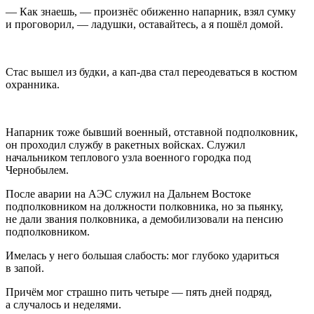
— Как знаешь, — произнёс обиженно напарник, взял сумку
и проговорил, — ладушки, оставайтесь, а я пошёл домой.
Стас вышел из будки, а кап-два стал переодеваться в костюм
охранника.
Напарник тоже бывший военный, отставной подполковник,
он проходил службу в ракетных войсках. Служил
начальником теплового узла военного городка под
Чернобылем.
После аварии на АЭС служил на Дальнем Востоке
подполковником на должности полковника, но за пьянку,
не дали звания полковника, а демобилизовали на пенсию
подполковником.
Имелась у него большая слабость: мог глубоко удариться
в запой.
Причём мог страшно пить четыре — пять дней подряд,
а случалось и неделями.