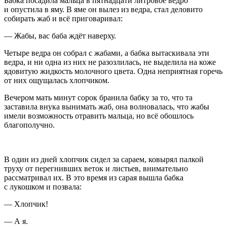
Бабка посадила мальца в пятнадцати литровое ведро
и опустила в яму. В яме он вылез из ведра, стал деловито
собирать жаб и всё приговаривал:
— Жабы, вас баба ждёт наверху.
Четыре ведра он собрал с жабами, а бабка вытаскивала эти
ведра, и ни одна из них не разозлилась, не выделила на коже
ядовитую жидкость молочного цвета. Одна неприятная горечь
от них ощущалась хлопчиком.
Вечером мать минут сорок бранила бабку за то, что та
заставила внука вынимать жаб, она волновалась, что жабы
имели возможность отравить мальца, но всё обошлось
благополучно.
В один из дней хлопчик сидел за сараем, ковырял палкой
труху от перегнивших веток и листьев, внимательно
рассматривал их. В это время из сарая вышла бабка
с лукошком и позвала:
— Хлопчик!
— А я.