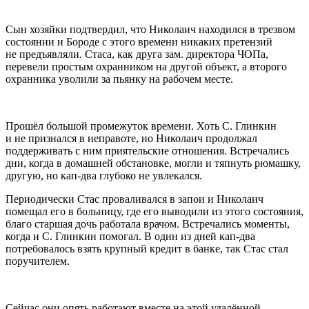
Сын хозяйки подтвердил, что Николаич находился в трезвом
состоянии и Бороде с этого времени никаких претензий
не предъявляли. Стаса, как друга зам. директора ЧОПа,
перевели простым охранником на другой объект, а второго
охранника уволили за пьянку на рабочем месте.
Прошёл большой промежуток времени. Хоть С. Глинкин
и не признался в неправоте, но Николаич продолжал
поддерживать с ним приятельские отношения. Встречались
дни, когда в домашней обстановке, могли и тяпнуть рюмашку,
другую, но кап-два глубоко не увлекался.
Периодически Стас проваливался в запои и Николаич
помещал его в больницу, где его выводили из этого состояния,
благо старшая дочь работала врачом. Встречались моменты,
когда и С. Глинкин помогал. В один из дней кап-два
потребовалось взять крупный кредит в банке, так Стас стал
поручителем.
Сейчас они опять работают вместе на этой удалённой