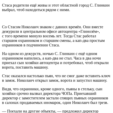
Стаса родители ещё живы и этот областной город С. Глинкин
выбрал, чтоб находиться рядом с ними.
Со Стасом Николаич знаком с давних времён. Они вместе
дежурили в центральном офисе а
втоц
ентра «Глинозём»,
с того времени минуло восемь лет. Тогда Стас работал
старшим охранником и старшим смены, а кап-два простым
охранников в подчинении Стаса.
На одном из дежурств, ночью С. Глинкин с ещё одним
охранником напились, а кап-два не стал. Часа в два ночи
приехал сын хозяйки а
втоц
ентра и потребовал, чтоб открыли
ворота, поставить машину.
Стас оказался настолько пьян, что не смог даже вставить ключ
в замок. Николаич открыл замок, ворота и запустил машину.
Видя, что охранники, кроме одного, пьяны в стельку, сын
хозяйки срочно вызвал директора ЧОПа. Приехавший
директор с заместителем застали спящих пьяных охранников
в салонах продаваемых иномарок, один Николаич был трезв.
— Поехали на другие объекты, — предложил директор