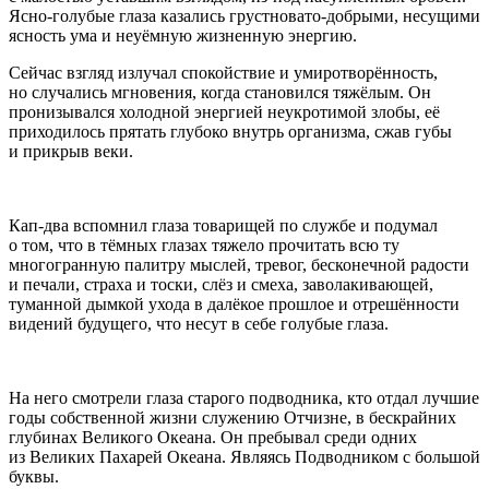
Ясно-голубые глаза казались грустновато-добрыми, несущими
ясность ума и неуёмную жизненную энергию.
Сейчас взгляд излучал спокойствие и умиротворённость,
но случались мгновения, когда становился тяжёлым. Он
пронизывался холодной энергией неукротимой злобы, её
приходилось прятать глубоко внутрь организма, сжав губы
и прикрыв веки.
Кап-два вспомнил глаза товарищей по службе и подумал
о том, что в тёмных глазах тяжело прочитать всю ту
многогранную палитру мыслей, тревог, бесконечной радости
и печали, страха и тоски, слёз и смеха, заволакивающей,
туманной дымкой ухода в далёкое прошлое и отрешённости
видений будущего, что несут в себе голубые глаза.
На него смотрели глаза старого подводника, кто отдал лучшие
годы собственной жизни служению Отчизне, в бескрайних
глубинах Великого Океана. Он пребывал среди одних
из Великих Пахарей Океана. Являясь Подводником с большой
буквы.