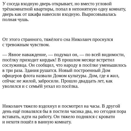
У соседа входную дверь открывает, но вместо угловой
трёхкомнатной квартиры, попал в непонятную одну комнату,
дверь как от шкафа навесили входную. Вырисовывалась
полная чушь.
От этого странного, тяжёлого сна Николаич проснулся
с тревожным чувством.
— Явное наваждение, — подумал он, — по всей видимости,
посёлку приходит кирдык! В прошлом месяце встретил
сослуживца. Он сообщил, что народу в посёлке уменьшилось
в три раза. Здания рушатся. Новый построенный Дом
офицеров флота назвали Домом культуры. Дом, где я жил,
сейчас не жилой, забросили. Прошло двадцать лет, как
уволился и с семьёй уехал из посёлка.
Николаич тяжело вздохнул и посмотрел на часы. В другой
день ещё повалялся бы в постели часика два, но сегодня пора
вставать, идти на работу. Он тяжело поднялся с кровати
и нехотя пошёл в ванную комнату.