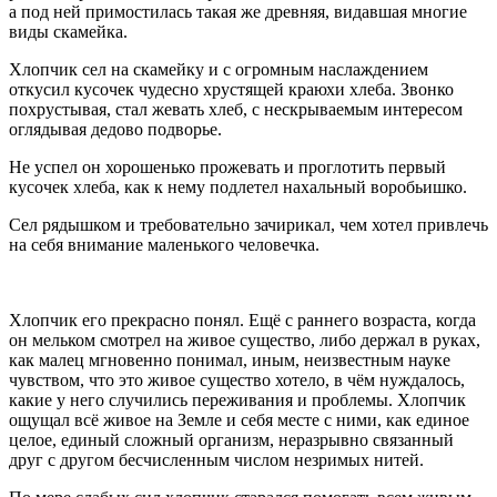
а под ней примостилась такая же древняя, видавшая многие
виды скамейка.
Хлопчик сел на скамейку и с огромным наслаждением
откусил кусочек чудесно хрустящей краюхи хлеба. Звонко
похрустывая, стал жевать хлеб, с нескрываемым интересом
оглядывая дедово подворье.
Не успел он хорошенько прожевать и проглотить первый
кусочек хлеба, как к нему подлетел нахальный воробьишко.
Сел рядышком и требовательно зачирикал, чем хотел привлечь
на себя внимание маленького человечка.
Хлопчик его прекрасно понял. Ещё с раннего возраста, когда
он мельком смотрел на живое существо, либо держал в руках,
как малец мгновенно понимал, иным, неизвестным науке
чувством, что это живое существо хотело, в чём нуждалось,
какие у него случились переживания и проблемы. Хлопчик
ощущал всё живое на Земле и себя месте с ними, как единое
целое, единый сложный организм, неразрывно связанный
друг с другом бесчисленным числом незримых нитей.