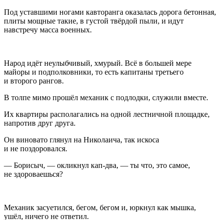
Под уставшими ногами кавторанга оказалась дорога бетонная,
плиты мощные такие, в густой твёрдой пыли, и идут
навстречу масса военных.
Народ идёт неулыбчивый, хмурый. Всё в большей мере
майоры и подполковники, то есть капитаны третьего
и второго рангов.
В толпе мимо прошёл механик с подлодки, служили вместе.
Их квартиры располагались на одной лестничной площадке,
напротив друг друга.
Он виновато глянул на Николаича, так искоса
и не поздоровался.
— Борисыч, — окликнул кап-два, — ты что, это самое,
не здороваешься?
Механик засуетился, бегом, бегом и, юркнул как мышка,
ушёл, ничего не ответил.