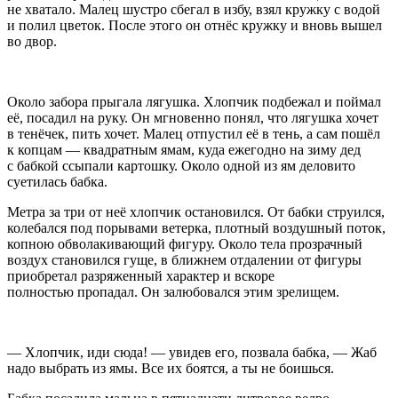
не хватало. Малец шустро сбегал в избу, взял кружку с водой
и полил цветок. После этого он отнёс кружку и вновь вышел
во двор.
Около забора прыгала лягушка. Хлопчик подбежал и поймал
её, посадил на руку. Он мгновенно понял, что лягушка хочет
в тенёчек, пить хочет. Малец отпустил её в тень, а сам пошёл
к копцам — квадратным ямам, куда ежегодно на зиму дед
с бабкой ссыпали картошку. Около одной из ям деловито
суетилась бабка.
Метра за три от неё хлопчик остановился. От бабки струился,
колебался под порывами ветерка, плотный воздушный поток,
копною обволакивающий фигуру. Около тела прозрачный
воздух становился гуще, в ближнем отдалении от фигуры
приобретал разряженный характер и вскоре
полностью пропадал. Он залюбовался этим зрелищем.
— Хлопчик, иди сюда! — увидев его, позвала бабка, — Жаб
надо выбрать из ямы. Все их боятся, а ты не боишься.