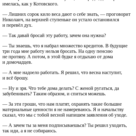
имелась, как у Котовского.
— Лишних сорок кило веса дают о себе знать, — проговорит
Николаич, на верхней ступеньке он устало остановился
и перевёл дух.
— Так давай бросай эту работу, зачем она нужна?
— Ты знаешь, что я набрал множество кредитов. В будущие
три года мне работу нельзя бросать. На одну пенсию
не протяну. А потом, в этой будке я отдыхаю от дома
и домочадцев.
— А мне надоело работать. Я решил, что весна наступит,
и всё брошу.
— Ну и зря. Что тебе дома делать? С женой ругаться, да
забубенивать? Таким образом, и спиться можешь.
— За эти гроши, что нам платят, охранять такие большие
материальные ценности я не намереваюсь. Я и начальству
сказал, что мы с тобой весной напишем заявления об уходе.
— А зачем ты за меня подписываешься? Ты решил уходить,
так иди, а я не собираюсь.