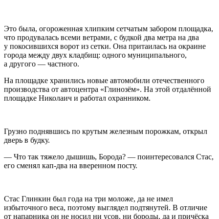
Это была, огороженная хлипким сетчатым забором площадка,
что продувалась всеми ветрами, с будкой два метра на два
у покосившихся ворот из сетки. Она притаилась на окраине
города между двух кладбищ: одного муниципального,
а другого — частного.
На площадке хранились новые автомобили отечественного
производства от а
втоц
ентра «Глинозём». На этой отдалённой
площадке Николаич и работал охранником.
Грузно поднявшись по крутым железным порожкам, открыл
дверь в будку.
— Что так тяжело дышишь, Борода? — поинтересовался Стас,
его сменял кап-два на вверенном посту.
Стас Глинкин был года на три моложе, да не имел
избыточного веса, поэтому выглядел подтянутей. В отличие
от напарника он не носил ни усов, ни бороды, да и причёска