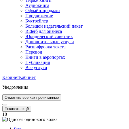
Тираж книги
Аудиокнига
Офлайн-продажи
Продвижение
Буктрейлер
Большой издательский пакет
Rideró для бизнеса
Юридический советник
Дополнительные услуги
Расшифровка текста
Перевод
Книги в аэропортах
Публикация
Все услуги
Кабинет
Кабинет
Уведомления
Отметить все как прочитанные
Показать ещё
18
+