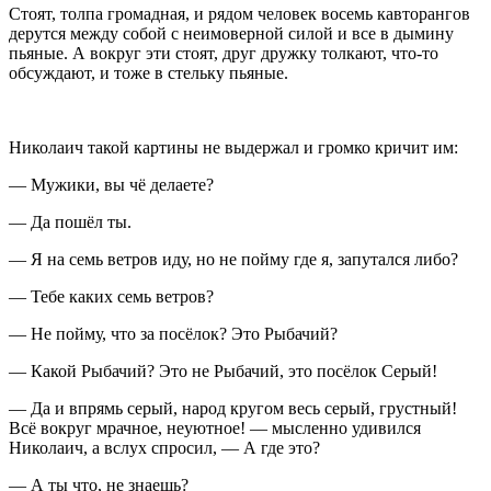
Стоят, толпа громадная, и рядом человек восемь кавторангов
дерутся между собой с неимоверной силой и все в дымину
пьяные. А вокруг эти стоят, друг дружку толкают, что-то
обсуждают, и тоже в стельку пьяные.
Николаич такой картины не выдержал и громко кричит им:
— Мужики, вы чё делаете?
— Да пошёл ты.
— Я на семь ветров иду, но не пойму где я, запутался либо?
— Тебе каких семь ветров?
— Не пойму, что за посёлок? Это Рыбачий?
— Какой Рыбачий? Это не Рыбачий, это посёлок Серый!
— Да и впрямь серый, народ кругом весь серый, грустный!
Всё вокруг мрачное, неуютное! — мысленно удивился
Николаич, а вслух спросил, — А где это?
— А ты что, не знаешь?