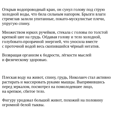
Открыв водопроводный кран, он сунул голову под струю
холодной воды, что била сильным напором. Брызги влаги
стремглав залили упитанные, покато-мускулистые плечи,
упругую спину.
Множеством юрких ручейков, стекала с головы по толстой
крепкой шее на грудь. Обдавая голову и тело холодной,
голубовато-прозрачной энергией, что уносила вместе
с проточной водой весь скопившийся чёрный негатив.
Возвращая организм к бодрости, лёгкости мыслей
и физическому здоровью.
Плеская воду на живот, спину, грудь, Николаич стал активно
растирать и массировать руками мышцы. Выпрямившись
перед зеркалом, посмотрел на помолодевшее лицо,
на крепкое, сбитое тело.
Фигуру уродовал большой живот, похожий на половину
огромной белой тыквы.