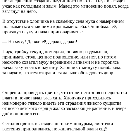
по завершении создания паутинного полотна. Паук выглядел
ужас как голодным и злым. Малец это мгновенно понял, когда
взглянул на него.
В отсутствие хлопчика на скамейку села муха с намерением
полакомиться упавшими крошками хлеба. Он поймал её,
протянул пауку и начал приговаривать :
— На муху! Держи её, держи, держи!
Паук, тройку секунд помедлил, он явно раздумывал,
принимать столь ценное подношение, или нет, но потом
неохотно схватил муху передними лапками и не торопясь
начал закутывать в паутину. Хлопчик с минуту понаблюдал
за пауком, а затем отправился дальше обследовать двор.
Он решил проведать цветок, что от летнего зноя и недостатка
влаги в почве начал засыхать. Хлопчику приходилось
неимоверно тяжело видеть эти страдания живого существа,
от всего детского сердца жалко засыхающее растение, и вчера
днём он полил его.
Сегодня цветок выглядел не таким понурым, листочки
растения приподнялись, но живительной влаги ещё