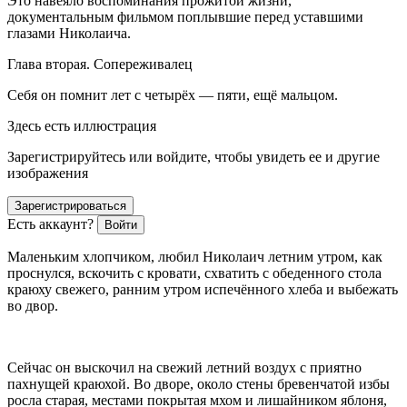
Это навеяло воспоминания прожитой жизни,
документальным фильмом поплывшие перед уставшими
глазами Николаича.
Глава вторая. Сопереживалец
Себя он помнит лет с четырёх — пяти, ещё мальцом.
Здесь есть иллюстрация
Зарегистрируйтесь или войдите, чтобы увидеть ее и другие
изображения
Зарегистрироваться
Есть аккаунт?
Войти
Маленьким хлопчиком, любил Николаич летним утром, как
проснулся, вскочить с кровати, схватить с обеденного стола
краюху свежего, ранним утром испечённого хлеба и выбежать
во двор.
Сейчас он выскочил на свежий летний воздух с приятно
пахнущей краюхой. Во дворе, около стены бревенчатой избы
росла старая, местами покрытая мхом и лишайником яблоня,