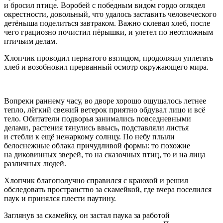
и бросил птице. Воробей с победным видом гордо оглядел
окрестности, довольный, что удалось заставить человеческого
детёныша поделиться завтраком. Важно склевал хлеб, после
чего грациозно почистил пёрышки, и улетел по неотложным
птичьим делам.
Хлопчик проводил пернатого взглядом, продолжил уплетать
хлеб и возобновил прерванный осмотр окружающего мира.
Вопреки раннему часу, во дворе хорошо ощущалось летнее
тепло, лёгкий свежий ветерок приятно обдувал лицо и всё
тело. Обитатели подворья занимались повседневными
делами, растения тянулись ввысь, подставляли листья
и стебли к ещё нежаркому солнцу. По небу плыли
белоснежные облака причудливой формы: то похожие
на диковинных зверей, то на сказочных птиц, то и на лица
различных людей.
Хлопчик благополучно справился с краюхой и решил
обследовать пространство за скамейкой, где вчера поселился
паук и принялся плести паутину.
Заглянув за скамейку, он застал паука за работой