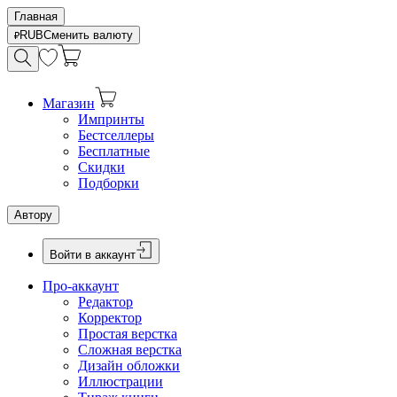
Главная
RUB
Сменить валюту
Магазин
Импринты
Бестселлеры
Бесплатные
Скидки
Подборки
Автору
Войти в аккаунт
Про-аккаунт
Редактор
Корректор
Простая верстка
Сложная верстка
Дизайн обложки
Иллюстрации