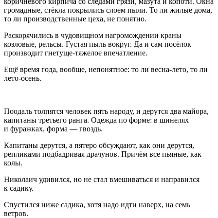
коричневого кирпича со следами грязи, мазута и копоти. Окна
громадные, стёкла покрылись слоем пыли. То ли жилые дома,
то ли производственные цеха, не понятно.
Раскорячились в чудовищном нагромождении краны
козловые, рельсы. Густая пыль вокруг. Да и сам посёлок
производит гнетуще-тяжелое впечатление.
Ещё время года, вообще, непонятное: то ли весна-лето, то ли
лето-осень.
Поодаль толпятся человек пять народу, и дерутся два майора,
капитаны третьего ранга. Одежда по форме: в шинелях
и фуражках, форма — гвоздь.
Капитаны дерутся, а пятеро обсуждают, как они дерутся,
репликами подбадривая драчунов. Причём все пьяные, как
колы.
Николаич удивился, но не стал вмешиваться и направился
к садику.
Спустился ниже садика, хотя надо идти наверх, на семь
ветров.