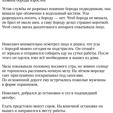
хозяина бороды взрослея.
Устав службы не разрешал ношение бороды подводникам, она
мешала при облачении в водолазный костюм. Усы
разрешалось носить, а бороду — нет. Чтоб борода не мешала,
он брил её около шеи, а саму бороду делал страшно короткой.
Чтоб снизу маска дыхательного аппарата охватывала лицо.
Николаич внимательно осмотрел лицо и решил, что усы
с бородой можно сегодня не подстригать. Он отошёл
от зеркала и отправился собирать еду на сутки работы. После
этого он оделся, взял всё необходимое и вышел из дома.
Часы показывали половину восьмого утра, но зимнее солнце
не торопилось рассеивать ночную мглу. На лёгком морозце
снег приглушённо поскрипывал под сапогами.
По исхоженной дороге ему встречались пожилые мужчины
в форме охранников.
Николаич, добрался до остановки и сел в подошедший
автобус.
Ехать предстояло минут сорок. На конечной остановке он
вышел и направился к месту работы.