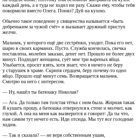
каждый день, а я туда не ходил ни разу. Скажи ему, чтобы тебя
покормили вместо Олега. Понял? Дуй на кухню.
Обычно такое поведение у священства называется «быть
добреньким за чужой счёт» и вызывает дружный приступ
желчи.
Мальчик, у которого ещё две сестрёнки, уходит. Пока его нет,
шарю в своих карманах. Пусто. Служба кончилась, свечка
поставлена, молебен заказан, денег нет. Прошло не более двух
минут. Подходит женщина, суёт мне три вареных яйца.
Улыбается, просит взять, хотя знает, что я ничего не беру
у старушек в храме. Скрипя сердцем, беру почему-то одно
яйцо. Прошло ещё минут семь. Возвращается мальчик.
Смотрю на него с интересом.
— Ну, нашёл ты батюшку Николая?
— Ага. Да только там толстая тётка с ним была. Жирная такая.
Я кушать прошу, а батюшка отвернулся к стене и молчит, как
глухой. А она на меня как вызверится и говорит: Да ты что,
нам самим тут нечего есть. Иди отсюда. Мы тут все голодные
ходим.
— Так и сказала? — не веря собственным ушам,