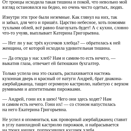
От троицы исходила такая тишина и покой, что невольно мой
взгляд остановился на бедно, но очень чисто одетых, людях.
Изнутри эти трое были неземные. Как глянул на них, так
и забыл, для чего и пришёл. Царство небесное, хоть помоями
тухлыми облей, всё равно благоухать будет! А с кухни, словно
что-то учуяв, выплывает Катерина Григорьевна.
— Нет ли у вас трёх кусочков хлебца? — обратилась к ней
женщина, от которой исходила удивительная тишина.
— Да откуда у нас хлеб? Нам и самим-то есть нечего, —
выкатив глаза, отвечает ей батюшкин бухгалтер.
Только успела она это сказать, распахивается настежь
кухонная дверь и красный от натуги Андрей, брат диакона-
азербайджанца, тащит огромную кастрюлю, набитую с верхом
румяными и аппетитными пирожками.
— Андрей, гони их в шею! Чего они здесь ходят? Нам
и самим есть нечего. Гони их! — со стоном напустилась
на него Екатерина Григорьевна.
Не успел я опомниться, как проворный азербайджанец ставит
в углу панихидной кастрюлю пирожков, и набрасывается
на троих нищих, попросивших кусочек хлеба.