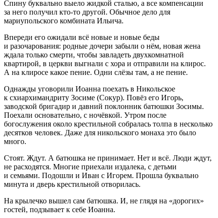
Спину буквально выело жидкой сталью, а все компенсации
за него получил кто-то другой. Обычное дело для
мариупольского комбината Ильича.
Впереди его ожидали всё новые и новые беды
и разочарования: родные дочери забыли о нём, новая жена
ждала только смерти, чтобы завладеть двухкомнатной
квартирой, в церкви выгнали с хора и отправили на клирос.
А на клиросе какое пение. Одни слёзы там, а не пение.
Однажды уговорили Иоанна поехать в Никольское
к схиархимандриту Зосиме (Сокур). Повёз его Игорь,
заводской бригадир и давний поклонник батюшки Зосимы.
Поехали основательно, с ночёвкой. Утром после
богослужения около крестильной собралась толпа в несколько
десятков человек. Даже для никольского монаха это было
много.
Стоят. Ждут. А батюшка не принимает. Нет и всё. Люди ждут,
не расходятся. Многие приехали издалека, с детьми
и семьями. Подошли и Иван с Игорем. Прошла буквально
минута и дверь крестильной отворилась.
На крылечко вышел сам батюшка. И, не глядя на «дорогих»
гостей, подзывает к себе Иоанна.