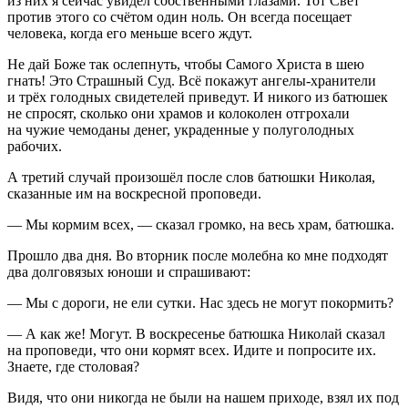
из них я сейчас увидел собственными глазами. Тот Свет
против этого со счётом один ноль. Он всегда посещает
человека, когда его меньше всего ждут.
Не дай Боже так ослепнуть, чтобы Самого Христа в шею
гнать! Это Страшный Суд. Всё покажут ангелы-хранители
и трёх голодных свидетелей приведут. И никого из батюшек
не спросят, сколько они храмов и колоколен отгрохали
на чужие чемоданы денег, украденные у полуголодных
рабочих.
А третий случай произошёл после слов батюшки Николая,
сказанные им на воскресной проповеди.
— Мы кормим всех, — сказал громко, на весь храм, батюшка.
Прошло два дня. Во вторник после молебна ко мне подходят
два долговязых юноши и спрашивают:
— Мы с дороги, не ели сутки. Нас здесь не могут покормить?
— А как же! Могут. В воскресенье батюшка Николай сказал
на проповеди, что они кормят всех. Идите и попросите их.
Знаете, где столовая?
Видя, что они никогда не были на нашем приходе, взял их под