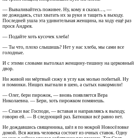
— Вываливайтесь поживее. Ну, кому я сказал…, —
не дожидаясь, стал хватать их за руки и тащить к выходу.
Последней ушла эта удивительная женщина, на ходу ещё раз
прося Андрея.
— Подайте хоть кусочек хлеба!
— Ты что, плохо слышишь? Нет у нас хлеба, мы сами все
голодные.
И с этими словами вытолкал женщину-тишину на церковный
двор.
Ни живой ни мёртвый сижу в углу как молью побитый. Ну
и поминки. Нищих выгнали в шею, а сытых накормили!
— Олег, бери пирожок, — вновь появляется Вера
Николаевна. — Бери, хоть пирожком помянешь.
— Спаси вас Господи, — вставая и направляясь к выходу,
говорю ей. — В следующий раз. Батюшки всё равно нет.
Не дождавшись священника, шёл я по мокрой Новосёловке
домой. Вся жизнь человека состоит из очных ставок. Одну