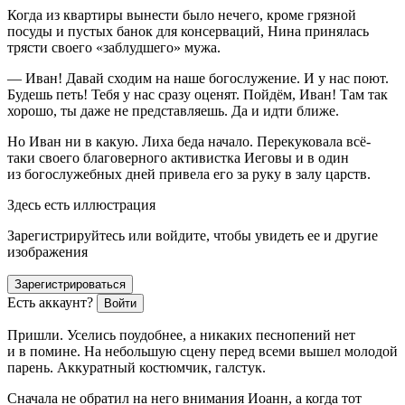
Когда из квартиры вынести было нечего, кроме грязной
посуды и пустых банок для консерваций, Нина принялась
трясти своего «заблудшего» мужа.
— Иван! Давай сходим на наше богослужение. И у нас поют.
Будешь петь! Тебя у нас сразу оценят. Пойдём, Иван! Там так
хорошо, ты даже не представляешь. Да и идти ближе.
Но Иван ни в какую. Лиха беда начало. Перекуковала всё-
таки своего благоверного активистка Иеговы и в один
из богослужебных дней привела его за руку в залу царств.
Здесь есть иллюстрация
Зарегистрируйтесь или войдите, чтобы увидеть ее и другие
изображения
Зарегистрироваться
Есть аккаунт?
Войти
Пришли. Уселись поудобнее, а никаких песнопений нет
и в помине. На небольшую сцену перед всеми вышел молодой
парень. Аккуратный костюмчик, галстук.
Сначала не обратил на него внимания Иоанн, а когда тот