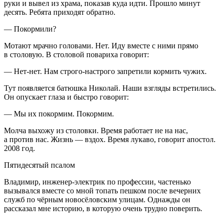
руки и вывел из храма, показав куда идти. Прошло минут
десять. Ребята приходят обратно.
— Покормили?
Мотают мрачно головами. Нет. Иду вместе с ними прямо
в столовую. В столовой повариха говорит:
— Нет-нет. Нам строго-настрого запретили кормить чужих.
Тут появляется батюшка Николай. Наши взгляды встретились.
Он опускает глаза и быстро говорит:
— Мы их покормим. Покормим.
Молча выхожу из столовки. Время работает не на нас,
а против нас. Жизнь — вздох. Время лукаво, говорит апостол.
2008 год.
Пятидесятый псалом
Владимир, инженер-электрик по профессии, частенько
вызывался вместе со мной топать пешком после вечерних
служб по чёрным новосёловским улицам. Однажды он
рассказал мне историю, в которую очень трудно поверить.