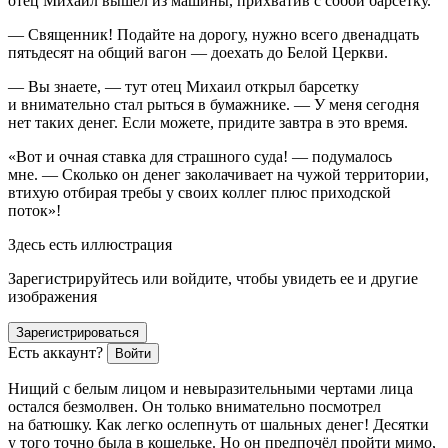
отец Михаил вышел из машины, прихватив с собой барсетку.
— Священник! Подайте на дорогу, нужно всего двенадцать
пятьдесят на общий вагон — доехать до Белой Церкви.
— Вы знаете, — тут отец Михаил открыл барсетку
и внимательно стал рыться в бумажнике. — У меня сегодня
нет таких денег. Если можете, придите завтра в это время.
«Вот и очная ставка для страшного суда! — подумалось
мне. — Сколько он денег заколачивает на чужой территории,
втихую отбирая требы у своих коллег плюс приходской
поток»!
Здесь есть иллюстрация
Зарегистрируйтесь или войдите, чтобы увидеть ее и другие
изображения
Зарегистрироваться
Есть аккаунт?
Войти
Нищий с белым лицом и невыразительными чертами лица
остался безмолвен. Он только внимательно посмотрел
на батюшку. Как легко ослепнуть от шальных денег! Десятки
у того точно была в кошельке. Но он предпочёл пройти мимо,