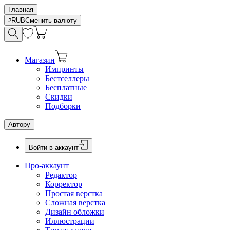
Главная
RUB
Сменить валюту
Магазин
Импринты
Бестселлеры
Бесплатные
Скидки
Подборки
Автору
Войти в аккаунт
Про-аккаунт
Редактор
Корректор
Простая верстка
Сложная верстка
Дизайн обложки
Иллюстрации