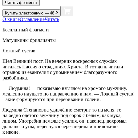
Читать фрагмент
Купить
электронную — 48 ₽
О книге
Оглавление
Читать
Бесплатный фрагмент
Матушкины бриллианты
Ложный сустав
Шёл Великий пост. На вечерних воскресных службах
читалась Пассия о страданиях Христа. В тот день читали
отрывок из евангелия с упоминанием благоразумного
разбойника.
— Людмила! — показываю взглядом на хромого мужчину,
медленно идущего по направлению к нам. — Ложный сустав!
Такие формируются при перебивании голени.
Людмила Степановна удивлённо смотрит то на меня, то
на бедно одетого мужчину под сорок с белым, как мука,
лицом. Употребив немалые усилия, он, наконец, дохромал
до нашего угла, перегнулся через перила и приложился
к иконе.