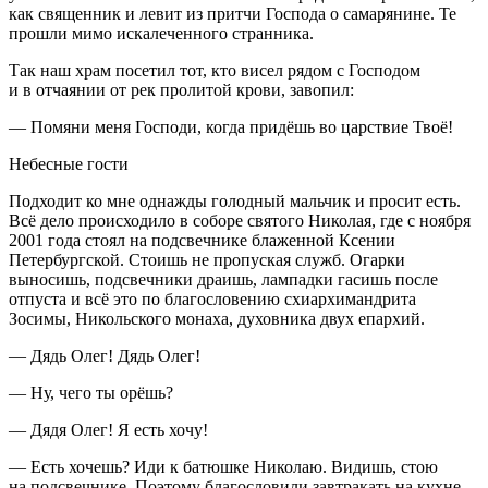
как священник и левит из притчи Господа о самарянине. Те
прошли мимо искалеченного странника.
Так наш храм посетил тот, кто висел рядом с Господом
и в отчаянии от рек пролитой крови, завопил:
— Помяни меня Господи, когда придёшь во царствие Твоё!
Небесные гости
Подходит ко мне однажды голодный мальчик и просит есть.
Всё дело происходило в соборе святого Николая, где с ноября
2001 года стоял на подсвечнике блаженной Ксении
Петербургской. Стоишь не пропуская служб. Огарки
выносишь, подсвечники драишь, лампадки гасишь после
отпуста и всё это по благословению схиархимандрита
Зосимы, Никольского монаха, духовника двух епархий.
— Дядь Олег! Дядь Олег!
— Ну, чего ты орёшь?
— Дядя Олег! Я есть хочу!
— Есть хочешь? Иди к батюшке Николаю. Видишь, стою
на подсвечнике. Поэтому благословили завтракать на кухне