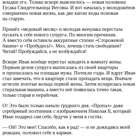
младше его. Только вскоре выяснилось — новая половина
Гусака Свидетельница Иеговы.
И вот началась у молодожёнов
совершенно новая жизнь, как две капли воды похожая
на старую.
Прошёл «медовый месяц» и молодая женушка перестала
пускать к себе нового супруга. По многим причинам.
А вместо себя оставила аккуратные стопки «Сторожевой
башни» и «Пробудись!». Мол, хочешь стать свободным?
Читай! Пробуждайся, а не возбуждайся!
Вскоре Иван вообще перестал заходить в комнату жены.
Первым делом супруга выписалась из своей квартиры
и прописалась на площади мужа. Потекли годы. И вдруг Иван
стал замечать, что в квартире стали пропадать вещи. Вначале
исчезли золотые кольца первой жены. Затем испарилась новая
стиральная машина, а вместо неё появилась точно такая,
только старая и нерабочая.
О! Это было только начало трудного дня. «Пропал» даже
серебряный полтинник с изображением Николая II, который
Иван подарил сам себе, будучи у меня в гостях.
— Ой! Это мне! Спасибо, как я рад! — и не дожидаясь моей
реакции, положил себе в карман.