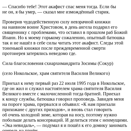
— Спасибо тебе! Этот акафист спас меня тогда. Если бы
не он, я бы умер, — сказал мне измождённый старик.
Проверив чудодейственную силу невзрачной книжки
на наивном воине Христовом, в день ангела подарил его
священнику с проблемами, что оставил в прошлом раб Божий
Иоанн. Но к моему горькому сожалению, опытный батюшка
так и не нашёл в себе силы читать этот акафист. Следы этой
тоненькой книжки после преждевременной смерти
протоиерея затерялись неведомо где.
Сила благословения схиархимандрита Зосимы (Сокур)
(село Никольское, храм святителя Василия Великого)
Приехал к нему первый раз 22 июля 1995 года в Никольское,
где он жил и служил настоятелем храма святителя Василия
Великого вместе с малочисленной тогда братией. Приехал
к концу службы, батюшка говорил проповедь. Завидев меня
на пороге храма, прервался и объявил: «К нам приехали
прихожане с других приходов», и вновь стал говорить
об очень холодной зиме, которая на носу, поэтому нужно
побольше делать консерваций. И делиться этим с неимущими.
«Эка невидаль», — подумал я и пошёл к его домику занимать
очередь на приём.