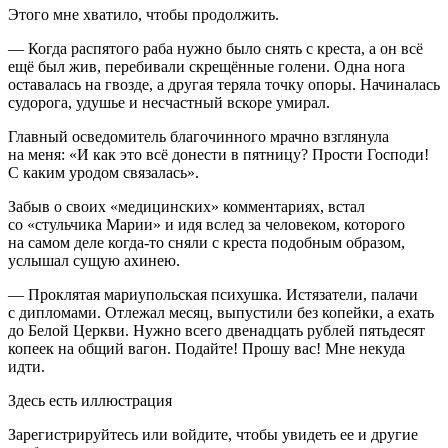
Этого мне хватило, чтобы продолжить.
— Когда распятого раба нужно было снять с креста, а он всё
ещё был жив, перебивали скрещённые голени. Одна нога
оставалась на гвозде, а другая теряла точку опоры. Начиналась
судорога, удушье и несчастный вскоре умирал.
Главный осведомитель благочинного мрачно взглянула
на меня: «И как это всё донести в пятницу? Прости Господи!
С каким уродом связалась».
Забыв о своих «медицинских» комментариях, встал
со «стульчика Марии» и идя вслед за человеком, которого
на самом деле когда-то сняли с креста подобным образом,
услышал сущую ахинею.
— Проклятая мариупольская психушка. Истязатели, палачи
с дипломами. Отлежал месяц, выпустили без копейки, а ехать
до Белой Церкви. Нужно всего двенадцать рублей пятьдесят
копеек на общий вагон. Подайте! Прошу вас! Мне некуда
идти.
Здесь есть иллюстрация
Зарегистрируйтесь или войдите, чтобы увидеть ее и другие