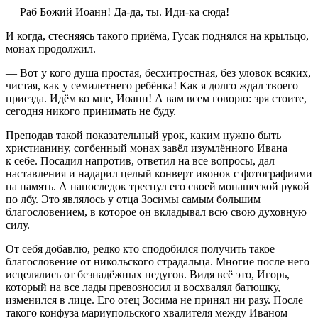
— Раб Божий Иоанн! Да-да, ты. Иди-ка сюда!
И когда, стесняясь такого приёма, Гусак поднялся на крыльцо,
монах продолжил.
— Вот у кого душа простая, бесхитростная, без уловок всяких,
чистая, как у семилетнего ребёнка! Как я долго ждал твоего
приезда. Идём ко мне, Иоанн! А вам всем говорю: зря стоите,
сегодня никого принимать не буду.
Преподав такой показательный урок, каким нужно быть
христианину, согбенный монах завёл изумлённого Ивана
к себе. Посадил напротив, ответил на все вопросы, дал
наставления и надарил целый конверт иконок с фотографиями
на память. А напоследок треснул его своей монашеской рукой
по лбу. Это являлось у отца Зосимы самым большим
благословением, в которое он вкладывал всю свою духовную
силу.
От себя добавлю, редко кто сподобился получить такое
благословение от никольского страдальца. Многие после него
исцелялись от безнадёжных недугов. Видя всё это, Игорь,
который на все лады превозносил и восхвалял батюшку,
изменился в лице. Его отец Зосима не принял ни разу. После
такого конфуза мариупольского хвалителя между Иваном