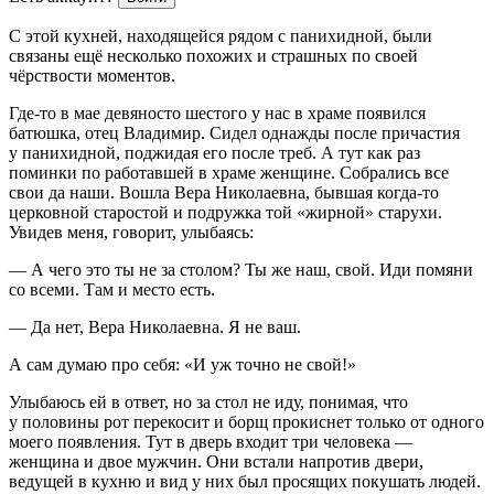
С этой кухней, находящейся рядом с панихидной, были
связаны ещё несколько похожих и страшных по своей
чёрствости моментов.
Где-то в мае девяносто шестого у нас в храме появился
батюшка, отец Владимир. Сидел однажды после причастия
у панихидной, поджидая его после треб. А тут как раз
поминки по работавшей в храме женщине. Собрались все
свои да наши. Вошла Вера Николаевна, бывшая когда-то
церковной старостой и подружка той «жирной» старухи.
Увидев меня, говорит, улыбаясь:
— А чего это ты не за столом? Ты же наш, свой. Иди помяни
со всеми. Там и место есть.
— Да нет, Вера Николаевна. Я не ваш.
А сам думаю про себя: «И уж точно не свой!»
Улыбаюсь ей в ответ, но за стол не иду, понимая, что
у половины рот перекосит и борщ прокиснет только от одного
моего появления. Тут в дверь входит три человека —
женщина и двое мужчин. Они встали напротив двери,
ведущей в кухню и вид у них был просящих покушать людей.