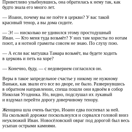
Приветливо улыбнувшись, она обратилась к нему так, как
будто знала его много лет.
— Иоанн, почему вы не поёте в церкви? У вас такой
красивый тенор, а вы дома сидите.
— Э! — нисколько не удивился этому простодушный
Иван. — Кто меня туда возьмёт? У них там хористы по нотам
поют, а я нотной грамоты совсем не знаю. По слуху пою.
— А если вас матушка Тамара возьмёт, вы будете ходить
в церковь и петь на хоре?
— Конечно, буду, — с недоверием согласился он.
Веры в такое запредельное счастье у никому не нужному
Ваньки, как звали его все во дворе, не было. Развернувшись
в обратном направлении, спеша пошли они вдвоём в собор
Николая Угодника. Но, видно, подслушал их лукавый
и вздумал перейти дорогу доверчивому тенору.
Женщина шла очень быстро, Иоанн едва поспевал за ней.
На скользкой дорожке поскользнулся и сорвался головой вниз
неуклюжий Иван. Новосёловский овраг под дорогой был весь
усыпан острыми камнями.