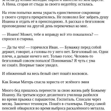
А Нина, сгорая от стыда за своего недотёпу, осталась.
На этом попытки жены украсть единственное сокровище
у своего супруга прекратились. Не позволил Бог забрать душу
Иоанна и отдать её в преисподнюю. А рассказ о безголовом
проповеднике на другой день перекочевал ко мне.
— Иоанн! Может, тебе и вправду всё это показалось? —
спросил я старика.
— Да ты что! — горячился Иван. — Бумажку перед собой
держит, говорит, а головы-то у него нет. Безголовый он. Одни
плечи, а дальше ничего нет. Только голос. Человек-то
безголовый совсем попался! Понимаешь? Я чуть с ума
не сошёл. Впервые такое увидел.
И обиженный на весь белый свет пошёл восвояси.
Как Божья Матерь спасла хориста от зелёного змия
Много бед пришлось перенести за свою жизнь рабу Божьему
Иоанну. На третьем курсе десантного училища разбился
во время прыжка с парашютом. Госпиталь. Списали через
месяц. Закончил техникум. Пошёл в сталевары. Перед самой
пенсией обварился во время выброса раскалённого металла.