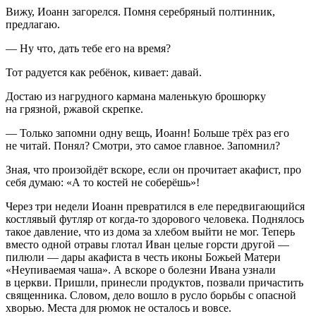
Вижу, Иоанн загорелся. Помня серебряный полтинник,
предлагаю.
— Ну что, дать тебе его на время?
Тот радуется как ребёнок, кивает: давай.
Достаю из нагрудного кармана маленькую брошюрку
на грязной, ржавой скрепке.
— Только запомни одну вещь, Иоанн! Больше трёх раз его
не читай. Понял? Смотри, это самое главное. Запомнил?
Зная, что произойдёт вскоре, если он прочитает акафист, про
себя думаю: «А то костей не соберёшь»!
Через три недели Иоанн превратился в еле передвигающийся
костлявый футляр от когда-то здорового человека. Поднялось
такое давление, что из дома за хлебом выйти не мог. Теперь
вместо одной отравы глотал Иван целые горсти другой —
пилюли — дары акафиста в честь иконы Божьей Матери
«Неупиваемая чаша». А вскоре о болезни Ивана узнали
в церкви. Пришли, принесли продуктов, позвали причастить
священника. Словом, дело вошло в русло борьбы с опасной
хворью. Места для рюмок не осталось и вовсе.