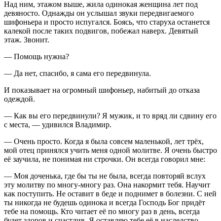
Над ним, этажом выше, жила одинокая женщина лет под
девяносто. Однажды он услышал звуки передвигаемого
шифоньера и просто испугался. Боясь, что старуха останется
калекой после таких подвигов, побежал наверх. Девятый
этаж. Звонит.
— Помощь нужна?
— Да нет, спасибо, я сама его передвинула.
И показывает на огромный шифоньер, набитый до отказа
одеждой.
— Как вы его передвинули? Я мужик, и то вряд ли сдвину его
с места, — удивился Владимир.
— Очень просто. Когда я была совсем маленькой, лет трёх,
мой отец принялся учить меня одной молитве. Я очень быстро
её заучила, не понимая ни строчки. Он всегда говорил мне:
— Моя доченька, где бы ты не была, всегда повторяй вслух
эту молитву по многу-многу раз. Она накормит тебя. Научит
как поступить. Не оставит в беде и поднимет в болезни. С ней
ты никогда не будешь одинока и всегда Господь Бог придёт
тебе на помощь. Кто читает её по многу раз в день, всегда
будет здоров и счастлив. Я оставляю тебе её в наследство