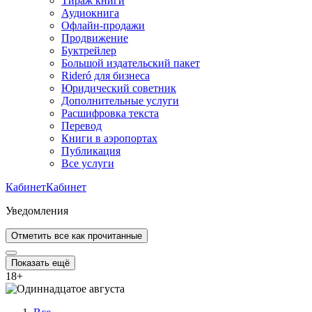
Тираж книги
Аудиокнига
Офлайн-продажи
Продвижение
Буктрейлер
Большой издательский пакет
Rideró для бизнеса
Юридический советник
Дополнительные услуги
Расшифровка текста
Перевод
Книги в аэропортах
Публикация
Все услуги
Кабинет
Кабинет
Уведомления
Отметить все как прочитанные
Показать ещё
18
+