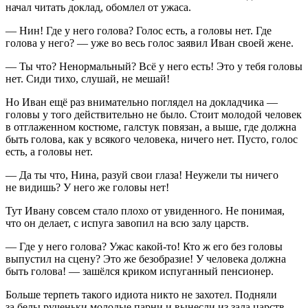
начал читать доклад, обомлел от ужаса.
— Нин! Где у него голова? Голос есть, а головы нет. Где
голова у него? — уже во весь голос заявил Иван своей жене.
— Ты что? Ненормальный? Всё у него есть! Это у тебя головы
нет. Сиди тихо, слушай, не мешай!
Но Иван ещё раз внимательно поглядел на докладчика —
головы у того действительно не было. Стоит молодой человек
в отглаженном костюме, галстук повязан, а выше, где должна
быть голова, как у всякого человека, ничего нет. Пусто, голос
есть, а головы нет.
— Да ты что, Нина, разуй свои глаза! Неужели ты ничего
не видишь? У него же головы нет!
Тут Ивану совсем стало плохо от увиденного. Не понимая,
что он делает, с испуга завопил на всю залу царств.
— Где у него голова? Ужас какой-то! Кто ж его без головы
выпустил на сцену? Это же безобразие! У человека должна
быть голова! — зашёлся криком испуганный пенсионер.
Больше терпеть такого идиота никто не захотел. Подняли
за белы рученьки молодые парни и вынесли из зала царств.