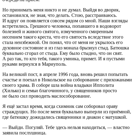
Но принимать меня никто и не думал. Выйдя во дворик,
остановился, не зная, что делать. Стою, расстраиваюсь.
И вдруг он появляется совсем рядом со мной. Наши взгляды
встретились. Грешного человека, попавшего в водоворот
болезней и живого святого, измученного смиренным
несением такого креста, что его святость вследствие этого
стала неизбежной. Он понял, что от меня не укрылось его
духовное состояние и из глаз монаха брызнул стыд. Батюшка
буквально сгорал от стыда. Ему было стыдно, что он свят.
А раз так, то кто тебя, такого умника, примет. И я пустыми
руками вернулся в Мариуполь.
На великий пост, в апреле 1996 года, вновь решил попытать
счастье и поехал в Никольское на соборование с прихожанами
своего храма. В соборе шла война владыки Ипполита
(Хилько) и семьи благочинного, у священников просто
не было сил проводить маслособорование.
Я ещё застал время, когда схимник сам соборовал ораву
страждущих. Но после меня буквально выперли из приёмной,
где батюшку дожидались священники и диакон с матушкой.
— Выйди. Погуляй. Тебе здесь нельзя находиться, — властно
заявила послушница.