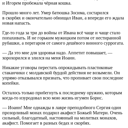
и Игорем пробежала чёрная кошка.
Прошло много лет. Умер батюшка Зосима, состарился
в скорбях и окончательно обнищал Иван, а впереди его ждала
новая напасть.
Где-то года за три до войны от Ивана всё чаще и чаще стало
попахивать. И не горьким мужицким потом от нестиранной
рубашки, а перегаром от самого дешёвого винного суррогата.
— Да это мне для здоровья надо. Аппетит повышает, —
хорохорился и злился на меня Иоанн.
Никакие уговоры перестать опрокидывать пластиковые
стаканчики с молдавской бурдой действия не возымели. Он
упрямо отказывался признать, что пропивает свои последние
копейки.
Осталось только прибегнуть к последнему оружию, которым
когда-то изуродовал всю мою жизнь игумен Борис.
— Иоанн! Мне однажды в лавре преподобного Сергия один
прозорливый монах подарил акафист Божьей Матери. Очень
сильный, благодатный, настоянный на молитвах монахов,
акафист. Помогает в разных бедах и скорбях.