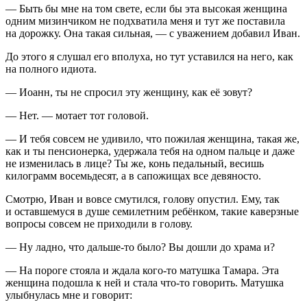
— Быть бы мне на том свете, если бы эта высокая женщина
одним мизинчиком не подхватила меня и тут же поставила
на дорожку. Она такая сильная, — с уважением добавил Иван.
До этого я слушал его вполуха, но тут уставился на него, как
на полного идиота.
— Иоанн, ты не спросил эту женщину, как её зовут?
— Нет. — мотает тот головой.
— И тебя совсем не удивило, что пожилая женщина, такая же,
как и ты пенсионерка, удержала тебя на одном пальце и даже
не изменилась в лице? Ты же, конь педальный, весишь
килограмм восемьдесят, а в сапожищах все девяносто.
Смотрю, Иван и вовсе смутился, голову опустил. Ему, так
и оставшемуся в душе семилетним ребёнком, такие каверзные
вопросы совсем не приходили в голову.
— Ну ладно, что дальше-то было? Вы дошли до храма и?
— На пороге стояла и ждала кого-то матушка Тамара. Эта
женщина подошла к ней и стала что-то говорить. Матушка
улыбнулась мне и говорит: