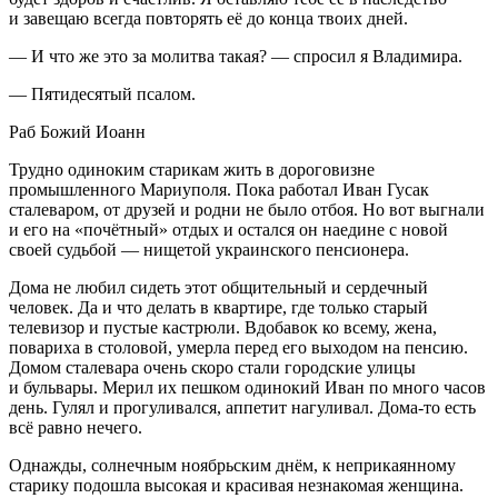
и завещаю всегда повторять её до конца твоих дней.
— И что же это за молитва такая? — спросил я Владимира.
— Пятидесятый псалом.
Раб Божий Иоанн
Трудно одиноким старикам жить в дороговизне
промышленного Мариуполя. Пока работал Иван Гусак
сталеваром, от друзей и родни не было отбоя. Но вот выгнали
и его на «почётный» отдых и остался он наедине с новой
своей судьбой — нищетой украинского пенсионера.
Дома не любил сидеть этот общительный и сердечный
человек. Да и что делать в квартире, где только старый
телевизор и пустые кастрюли. Вдобавок ко всему, жена,
повариха в столовой, умерла перед его выходом на пенсию.
Домом сталевара очень скоро стали городские улицы
и бульвары. Мерил их пешком одинокий Иван по много часов
день. Гулял и прогуливался, аппетит нагуливал. Дома-то есть
всё равно нечего.
Однажды, солнечным ноябрьским днём, к неприкаянному
старику подошла высокая и красивая незнакомая женщина.