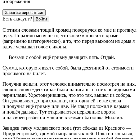
изображения
Зарегистрироваться
Есть аккаунт?
Войти
С этими словами тощий хромец повернулся ко мне и протянул
руку. Поразило меня не то, что «псих» просил в храме
(запрещено категорически), а то, что перед выходом из дома я
вдруг услышал голос с иконы.
— Возьми с собой ещё гривну двадцать пять. Отдай.
Сумма, которую я взял с собой, была десятиной от стоимости
просимого на билет.
Получив деньги, этот человек внимательно посмотрел на них,
словно слово «десятина» были написаны на них невидимыми
чернилами. Удостоверившись, что это так, вышел из собора.
Он доковылял до прихожанки, повторил ей те же слова
и получил ещё гривну или две. Не глядя положил в карман
и пошёл дальше. Тут открываются церковные ворота
и на своей разбитой машине въезжает батюшка Михаил.
Завидев тачку молдавского попа (тот сбежал из Красного —
Приднестровье), хромой направился к ней. Пока он ковылял,