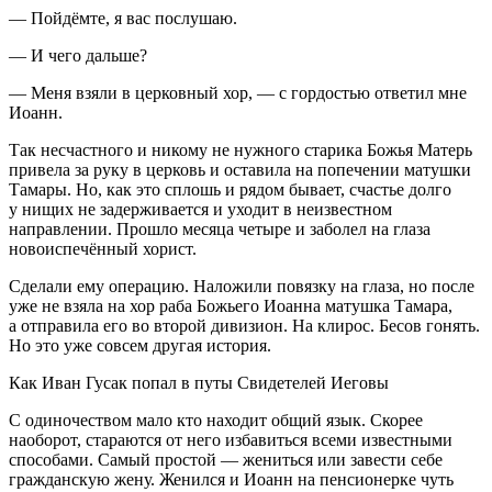
— Пойдёмте, я вас послушаю.
— И чего дальше?
— Меня взяли в церковный хор, — с гордостью ответил мне
Иоанн.
Так несчастного и никому не нужного старика Божья Матерь
привела за руку в церковь и оставила на попечении матушки
Тамары. Но, как это сплошь и рядом бывает, счастье долго
у нищих не задерживается и уходит в неизвестном
направлении. Прошло месяца четыре и заболел на глаза
новоиспечённый хорист.
Сделали ему операцию. Наложили повязку на глаза, но после
уже не взяла на хор раба Божьего Иоанна матушка Тамара,
а отправила его во второй дивизион. На клирос. Бесов гонять.
Но это уже совсем другая история.
Как Иван Гусак попал в путы Свидетелей Иеговы
С одиночеством мало кто находит общий язык. Скорее
наоборот, стараются от него избавиться всеми известными
способами. Самый простой — жениться или завести себе
гражданскую жену. Женился и Иоанн на пенсионерке чуть