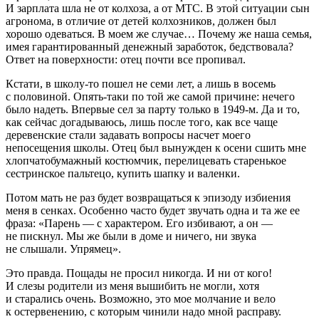
И зарплата шла не от колхоза, а от МТС. В этой ситуации сын
агронома, в отличие от детей колхозников, должен был
хорошо одеваться. В моем же случае… Почему же наша семья,
имея гарантированный денежный заработок, бедствовала?
Ответ на поверхности: отец почти все пропивал.
Кстати, в школу-то пошел не семи лет, а лишь в восемь
с половиной. Опять-таки по той же самой причине: нечего
было надеть. Впервые сел за парту только в 1949-м. Да и то,
как сейчас догадываюсь, лишь после того, как все чаще
деревенские стали задавать вопросы насчет моего
непосещения школы. Отец был вынужден к осени сшить мне
хлопчатобумажный костюмчик, перелицевать старенькое
сестринское пальтецо, купить шапку и валенки.
Потом мать не раз будет возвращаться к эпизоду избиения
меня в сенках. Особенно часто будет звучать одна и та же ее
фраза: «Парень — с характером. Его избивают, а он —
не пискнул. Мы же были в доме и ничего, ни звука
не слышали. Упрямец».
Это правда. Пощады не просил никогда. И ни от кого!
И слезы родители из меня вышибить не могли, хотя
и старались очень. Возможно, это мое молчание и вело
к остервенению, с которым чинили надо мной расправу.