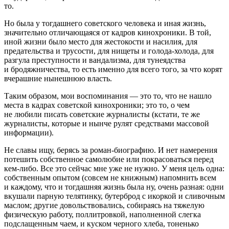
то.
Но была у тогдашнего советского человека и иная жизнь,
значительно отличающаяся от кадров кинохроники. В той,
иной жизни было место для жестокости и насилия, для
предательства и трусости, для нищеты и голода-холода, для
разгула преступности и вандализма, для тунеядства
и бродяжничества, то есть именно для всего того, за что корят
вчерашние нынешнюю власть.
Таким образом, мои воспоминания — это то, что не нашло
места в кадрах советской кинохроники; это то, о чем
не любили писать советские журналисты (кстати, те же
журналисты, которые и нынче рулят средствами массовой
информации).
Не славы ищу, берясь за роман-биографию. И нет намерения
потешить собственное самолюбие или покрасоваться перед
кем-либо. Все это сейчас мне уже не нужно. У меня цель одна:
собственным опытом (совсем не книжным) напомнить всем
и каждому, что и тогдашняя жизнь была ну, очень разная: одни
вкушали парную телятинку, бутерброд с икоркой и сливочным
маслом; другие довольствовались, собираясь на тяжелую
физическую работу, поллитровкой, наполненной слегка
подслащенным чаем, и куском черного хлеба, тоненько