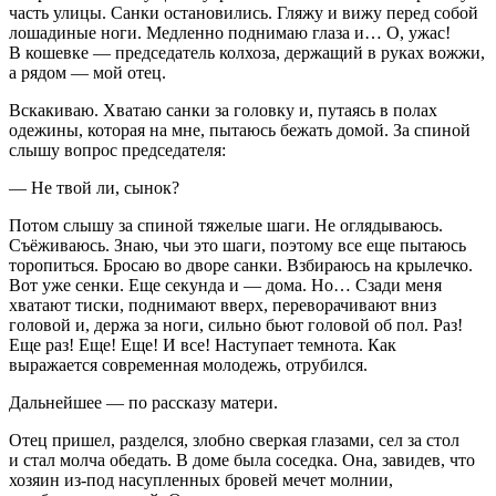
часть улицы. Санки остановились. Гляжу и вижу перед собой
лошадиные ноги. Медленно поднимаю глаза и… О, ужас!
В кошевке — председатель колхоза, держащий в руках вожжи,
а рядом — мой отец.
Вскакиваю. Хватаю санки за головку и, путаясь в полах
одежины, которая на мне, пытаюсь бежать домой. За спиной
слышу вопрос председателя:
— Не твой ли, сынок?
Потом слышу за спиной тяжелые шаги. Не оглядываюсь.
Съёживаюсь. Знаю, чьи это шаги, поэтому все еще пытаюсь
торопиться. Бросаю во дворе санки. Взбираюсь на крылечко.
Вот уже сенки. Еще секунда и — дома. Но… Сзади меня
хватают тиски, поднимают вверх, переворачивают вниз
головой и, держа за ноги, сильно бьют головой об пол. Раз!
Еще раз! Еще! Еще! И все! Наступает темнота. Как
выражается современная молодежь, отрубился.
Дальнейшее — по рассказу матери.
Отец пришел, разделся, злобно сверкая глазами, сел за стол
и стал молча обедать. В доме была соседка. Она, завидев, что
хозяин из-под насупленных бровей мечет молнии,