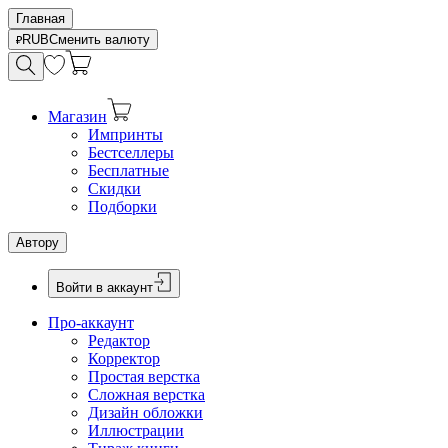
Главная
RUB
Сменить валюту
Магазин
Импринты
Бестселлеры
Бесплатные
Скидки
Подборки
Автору
Войти в аккаунт
Про-аккаунт
Редактор
Корректор
Простая верстка
Сложная верстка
Дизайн обложки
Иллюстрации