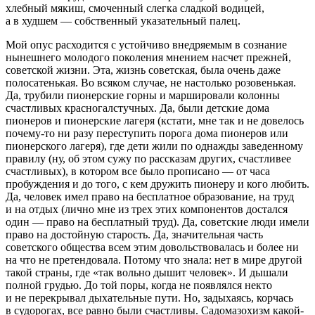
хлебный мякиш, смоченный слегка сладкой водицей,
а в худшем — собственный указательный палец.
Мой опус расходится с устойчиво внедряемым в сознание
нынешнего молодого поколения мнением насчет прежней,
советской жизни. Эта, жизнь советская, была очень даже
полосатенькая. Во всяком случае, не настолько розовенькая.
Да, трубили пионерские горны и маршировали колонны
счастливых красногалстучных. Да, были детские дома
пионеров и пионерские лагеря (кстати, мне так и не довелось
почему-то ни разу переступить порога дома пионеров или
пионерского лагеря), где дети жили по однажды заведенному
правилу (ну, об этом сужу по рассказам других, счастливее
счастливых), в котором все было прописано — от часа
пробуждения и до того, с кем дружить пионеру и кого любить.
Да, человек имел право на бесплатное образование, на труд
и на отдых (лично мне из трех этих компонентов достался
один — право на бесплатный труд). Да, советские люди имели
право на достойную старость. Да, значительная часть
советского общества всем этим довольствовалась и более ни
на что не претендовала. Потому что знала: нет в мире другой
такой страны, где «
так вольно дышит человек
». И дышали
полной грудью. До той поры, когда не появлялся некто
и не перекрывал дыхательные пути. Но, задыхаясь, корчась
в судорогах, все равно были счастливы. Садомазохизм какой-