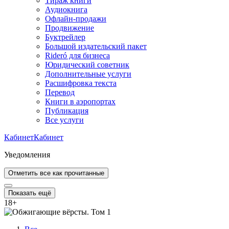
Тираж книги
Аудиокнига
Офлайн-продажи
Продвижение
Буктрейлер
Большой издательский пакет
Rideró для бизнеса
Юридический советник
Дополнительные услуги
Расшифровка текста
Перевод
Книги в аэропортах
Публикация
Все услуги
Кабинет
Кабинет
Уведомления
Отметить все как прочитанные
Показать ещё
18
+