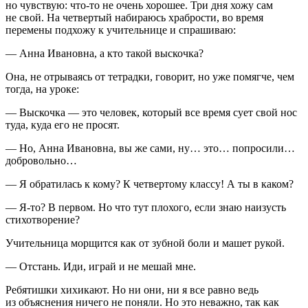
но чувствую: что-то не очень хорошее. Три дня хожу сам
не свой. На четвертый набираюсь храбрости, во время
перемены подхожу к учительнице и спрашиваю:
— Анна Ивановна, а кто такой выскочка?
Она, не отрываясь от тетрадки, говорит, но уже помягче, чем
тогда, на уроке:
— Выскочка — это человек, который все время сует свой нос
туда, куда его не просят.
— Но, Анна Ивановна, вы же сами, ну… это… попросили…
добровольно…
— Я обратилась к кому? К четвертому классу! А ты в каком?
— Я-то? В первом. Но что тут плохого, если знаю наизусть
стихотворение?
Учительница морщится как от зубной боли и машет рукой.
— Отстань. Иди, играй и не мешай мне.
Ребятишки хихикают. Но ни они, ни я все равно ведь
из объяснения ничего не поняли. Но это неважно, так как