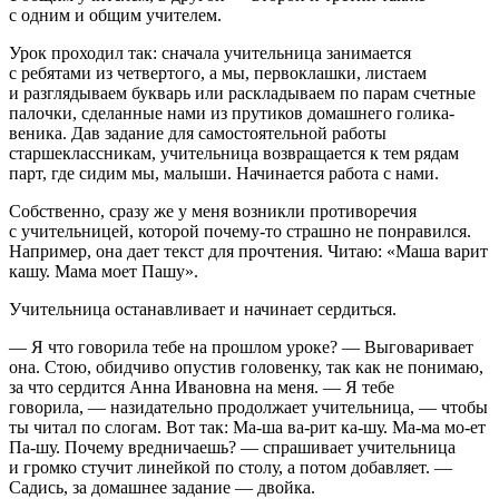
с одним и общим учителем.
Урок проходил так: сначала учительница занимается
с ребятами из четвертого, а мы, первоклашки, листаем
и разглядываем букварь или раскладываем по парам счетные
палочки, сделанные нами из прутиков домашнего голика-
веника. Дав задание для самостоятельной работы
старшеклассникам, учительница возвращается к тем рядам
парт, где сидим мы, малыши. Начинается работа с нами.
Собственно, сразу же у меня возникли противоречия
с учительницей, которой почему-то страшно не понравился.
Например, она дает текст для прочтения. Читаю: «Маша варит
кашу. Мама моет Пашу».
Учительница останавливает и начинает сердиться.
— Я что говорила тебе на прошлом уроке? — Выговаривает
она. Стою, обидчиво опустив головенку, так как не понимаю,
за что сердится Анна Ивановна на меня. — Я тебе
говорила, — назидательно продолжает учительница, — чтобы
ты читал по слогам. Вот так: Ма-ша ва-рит ка-шу. Ма-ма мо-ет
Па-шу. Почему вредничаешь? — спрашивает учительница
и громко стучит линейкой по столу, а потом добавляет. —
Садись, за домашнее задание — двойка
.