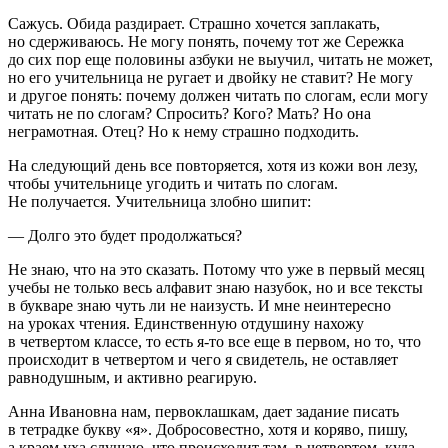
Сажусь. Обида раздирает. Страшно хочется заплакать,
но сдерживаюсь. Не могу понять, почему тот же Сережка
до сих пор еще половины азбуки не выучил, читать не может,
но его учительница не ругает и двойку не ставит? Не могу
и другое понять: почему должен читать по слогам, если могу
читать не по слогам? Спросить? Кого? Мать? Но она
неграмотная. Отец? Но к нему страшно подходить.
На следующий день все повторяется, хотя из кожи вон лезу,
чтобы учительнице угодить и читать по слогам.
Не получается. Учительница злобно шипит:
— Долго это будет продолжаться?
Не знаю, что на это сказать. Потому что уже в первый месяц
учебы не только весь алфавит знаю назубок, но и все тексты
в букваре знаю чуть ли не наизусть. И мне неинтересно
на уроках чтения. Единственную отдушину нахожу
в четвертом классе, то есть я-то все еще в первом, но то, что
происходит в четвертом и чего я свидетель, не оставляет
равнодушным, и активно реагирую.
Анна Ивановна нам, первоклашкам, дает задание писать
в тетрадке букву «я». Добросовестно, хотя и коряво, пишу,
а краем уха слушаю, что происходит там, в четвертом, куда