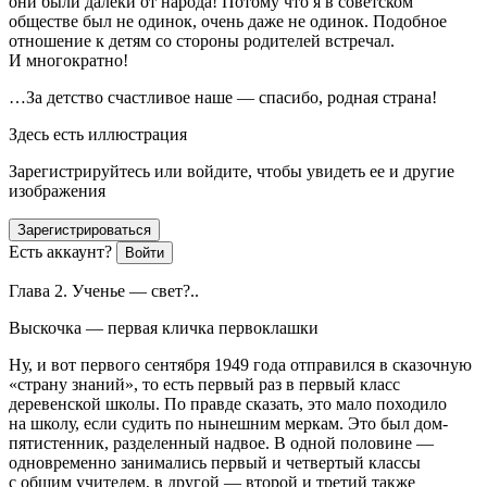
они были далеки от народа! Потому что я в советском
обществе был не одинок, очень даже не одинок. Подобное
отношение к детям со стороны родителей встречал.
И многократно!
…За детство счастливое наше — спасибо, родная страна!
Здесь есть иллюстрация
Зарегистрируйтесь или войдите, чтобы увидеть ее и другие
изображения
Зарегистрироваться
Есть аккаунт?
Войти
Глава 2. Ученье — свет?..
Выскочка — первая кличка первоклашки
Ну, и вот первого сентября 1949 года отправился в сказочную
«
страну знаний
», то есть первый раз в первый класс
деревенской школы. По правде сказать, это мало походило
на школу, если судить по нынешним меркам. Это был дом-
пятистенник, разделенный надвое. В одной половине —
одновременно занимались первый и четвертый классы
с общим учителем, в другой — второй и третий также