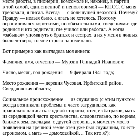
месте работы, в пионерии, комсомоле и, наконец, в партии,
в той самой, единственной и неповторимой — КПСС. С меня
требовали, я писал. Всегда — с большущей неохотой. Почему?
Правду — нельзя было, а лгать не хотелось. Поэтому
ограничивался короткими, но обязательными, сведениями: где
родился и кто родители; где учился или работал. А когда
«забывал» упомянуть о братьях и сестрах, а их у меня в живых
было четверо, то мне строго напоминали.
Вот примерно как выглядела моя анкета:
Фамилия, имя, отчество —
Мурзин Геннадий Иванович
;
Число, месяц, год рождения —
9 февраля 1941 года
;
Место рождения —
деревня Чусовая, Ирбитский район,
Свердловская область
;
Социальное происхождение —
из служащих
(с этим пунктом
всегда возникали проблемы и часто затруднялся, как
правильно написать: с одной стороны, отец из батраков, мать
из середняцкой части крестьянства, следовательно, по корням,
ближе к земледельцам, с другой стороны, к моменту моего
появления на грешной земле отец уже был служащим, то есть
агрономом, а мать — домохозяйкой… Так кто я?);