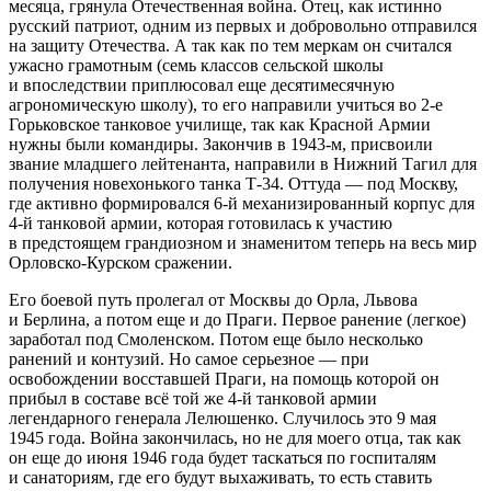
месяца, грянула Отечественная война. Отец, как истинно
русский патриот, одним из первых и добровольно отправился
на защиту Отечества. А так как по тем меркам он считался
ужасно грамотным (семь классов сельской школы
и впоследствии приплюсовал еще десятимесячную
агрономическую школу), то его направили учиться во 2-е
Горьковское танковое училище, так как Красной Армии
нужны были командиры. Закончив в 1943-м, присвоили
звание младшего лейтенанта, направили в Нижний Тагил для
получения новехонького танка Т-34. Оттуда — под Москву,
где активно формировался 6-й механизированный корпус для
4-й танковой армии, которая готовилась к участию
в предстоящем грандиозном и знаменитом теперь на весь мир
Орловско-Курском сражении.
Его боевой путь пролегал от Москвы до Орла, Львова
и Берлина, а потом еще и до Праги. Первое ранение (легкое)
заработал под Смоленском. Потом еще было несколько
ранений и контузий. Но самое серьезное — при
освобождении восставшей Праги, на помощь которой он
прибыл в составе всё той же 4-й танковой армии
легендарного генерала Лелюшенко. Случилось это 9 мая
1945 года. Война закончилась, но не для моего отца, так как
он еще до июня 1946 года будет таскаться по госпиталям
и санаториям, где его будут выхаживать, то есть ставить