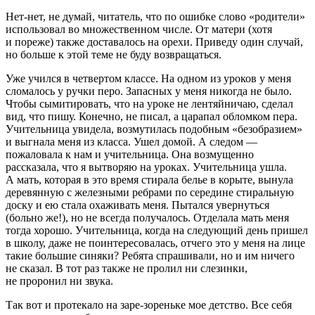
Нет-нет, не думай, читатель, что по ошибке слово «
родители
»
использовал во множественном числе. От матери (хотя
и пореже) также доставалось на орехи. Приведу один случай,
но больше к этой теме не буду возвращаться.
Уже учился в четвертом классе. На одном из уроков у меня
сломалось у ручки перо. Запасных у меня никогда не было.
Чтобы сымитировать, что на уроке не лентяйничаю, сделал
вид, что пишу. Конечно, не писал, а царапал обломком пера.
Учительница увидела, возмутилась подобным «
безобразием
»
и выгнала меня из класса. Ушел домой. А следом —
пожаловала к нам и учительница. Она возмущенно
рассказала, что я вытворяю на уроках. Учительница ушла.
А мать, которая в это время стирала белье в корыте, вынула
деревянную с железными ребрами по середине стиральную
доску и ею стала охаживать меня. Пытался увернуться
(больно же!), но не всегда получалось. Отделала мать меня
тогда хорошо. Учительница, когда на следующий день пришел
в школу, даже не поинтересовалась, отчего это у меня на лице
такие большие синяки? Ребята спрашивали, но и им ничего
не сказал. В тот раз также не пролил ни слезинки,
не проронил ни звука.
Так вот и протекало на заре-зореньке мое детство. Все себя