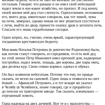
отсталым. Говорят, что раньше и он имел свой небольшой
надел земли и кое-какое хозяйство, но пропил. И под конец
своей жизни мой дед стал слепнуть. Односельчане, вспоминая
его, моего деда, язвительно говорили, как тот зимой, лежа
на печи, замерзал, однако никак не мог решиться спуститься
с печи, выйти во двор, принести охапку дров и затопить печь.
Спасали его лишь сердобольные соседки.
Один штрих, но, считаю, очень яркий, характеризующий
тогдашнюю крестьянскую бедноту.
Моя мама Наталья Петровна (в девичестве Родионова) была,
как потом станут говорить, из середняков, то есть мой дед
по этой линии Петр Иванович имел крепкий дом, надворные
постройки, надел земли, лошадь, две коровы, две пары овец,
два десятка кур. Свою семью кормил, одевал и обувал.
Он был хозяином небогатым. Потому что ему, по правде
сказать, не везло на сыновей. Один лишь и появился на свет
божий — Афанасий Петрович, а и тот вскоре же укатил
в Челябу (в Челябинск, иначе говоря), где и проработал
до пенсии на тракторном заводе. Так сказать, изначально —
отрезанный ломоть.
Одна надежда на двух дочерей. Вот те и с малолетства —