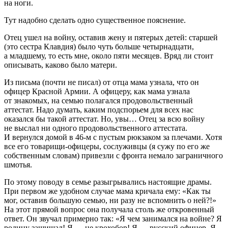
на ноги.
Тут надобно сделать одно существенное пояснение.
Отец ушел на войну, оставив жену и пятерых детей: старшей
(это сестра Клавдия) было чуть больше четырнадцати,
а младшему, то есть мне, около пяти месяцев. Вряд ли стоит
описывать, каково было матери.
Из письма (почти не писал) от отца мама узнала, что он
офицер Красной Армии. А офицеру, как мама узнала
от знакомых, на семью полагался продовольственный
аттестат. Надо думать, каким подспорьем для всех нас
оказался бы такой аттестат. Но, увы… Отец за всю войну
не выслал ни одного продовольственного аттестата.
И вернулся домой в 46-м с пустым рюкзаком за плечами. Хотя
все его товарищи-офицеры, сослуживцы (я сужу по его же
собственным словам) привезли с фронта немало заграничного
шмотья.
По этому поводу в семье разыгрывались настоящие драмы.
При первом же удобном случае мама кричала ему: «Как ты
мог, оставив большую семью, ни разу не вспомнить о ней?!»
На этот прямой вопрос она получала столь же откровенный
ответ. Он звучал примерно так: «Я чем занимался на войне? Я
родину защищал! Я — не крохобор! Я — русский офицер. Я