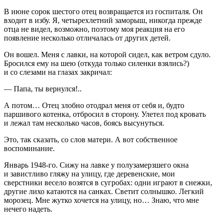
В июне сорок шестого отец возвращается из госпиталя. Он
входит в избу. Я, четырехлетний заморыш, никогда прежде
отца не видел, возможно, поэтому моя реакция на его
появление несколько отличалась от других детей.
Он вошел. Меня с лавки, на которой сидел, как ветром сдуло.
Бросился ему на шею (откуда только силенки взялись?)
и со слезами на глазах закричал:
— Папа, ты вернулся!..
А потом… Отец злобно отодрал меня от себя и, будто
паршивого котенка, отбросил в сторону. Улетел под кровать
и лежал там несколько часов, боясь высунуться.
Это, так сказать, со слов матери. А вот собственное
воспоминание.
Январь 1948-го. Сижу на лавке у полузамерзшего окна
и завистливо гляжу на улицу, где деревенские, мои
сверстники весело возятся в сугробах: одни играют в снежки,
другие лихо катаются на санках. Светит солнышко. Легкий
морозец. Мне жутко хочется на улицу, но… Знаю, что мне
нечего надеть.