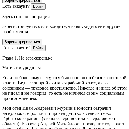
Зарегистрироваться
Есть аккаунт?
Войти
Здесь есть иллюстрация
Зарегистрируйтесь или войдите, чтобы увидеть ее и другие
изображения
Зарегистрироваться
Есть аккаунт?
Войти
Глава 1. На заре-зореньке
Уж таким уродился
Если по большому счету, то я был социально близок советской
власти. Ведь ее опорой считался рабочий класс, а его
союзником — трудовое крестьянство. Никогда и нигде об этом
не писал и не говорил, то есть не кичился своим социальным
происхождением.
Мой отец Иван Андреевич Мурзин в юности батрачил
на кулака. Он родился и провел детство в селе Зайково
Ирбитского района (это на северо-востоке Свердловской
области). Его отец Андрей Михайлович последние годы жил
жизнью бедной, хотя и не был ни калекой, ни умственно