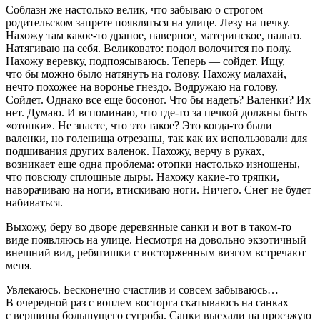
Соблазн же настолько велик, что забываю о строгом
родительском запрете появляться на улице. Лезу на печку.
Нахожу там какое-то драное, наверное, материнское, пальто.
Натягиваю на себя. Великовато: подол волочится по полу.
Нахожу веревку, подпоясываюсь. Теперь — сойдет. Ищу,
что бы можно было натянуть на голову. Нахожу малахай,
нечто похожее на воронье гнездо. Водружаю на голову.
Сойдет. Однако все еще босоног. Что бы надеть? Валенки? Их
нет. Думаю. И вспоминаю, что где-то за печкой должны быть
«
отопки
». Не знаете, что это такое? Это когда-то были
валенки, но голенища отрезаны, так как их использовали для
подшивания других валенок. Нахожу, верчу в руках,
возникает еще одна проблема: отопки настолько изношены,
что повсюду сплошные дыры. Нахожу какие-то тряпки,
наворачиваю на ноги, втискиваю ноги. Ничего. Снег не будет
набиваться.
Выхожу, беру во дворе деревянные санки и вот в таком-то
виде появляюсь на улице. Несмотря на довольно экзотичный
внешний вид, ребятишки с восторженным визгом встречают
меня.
Увлекаюсь. Бесконечно счастлив и совсем забываюсь…
В очередной раз с воплем восторга скатываюсь на санках
с вершины большущего сугроба. Санки выехали на проезжую