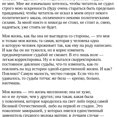
не мне. Мне же изначально хотелось, чтобы читатель не судил
строго мою искренность (буду очень стараться быть предельно
правдивым); чтобы читатель не искал в моем опусе некого
политического заказа, оплаченного некими политическими
силами. За мной никто и никогда не стоял, не стоит и, смею,
надеяться, уже стоять не будет.
Моя жизнь, как бы она не выглядела со стороны, — это моя
и только моя жизнь; та самая, которая у человека одна
и которую человек проживает так, как ему на роду написано.
И как бы он ни тужился, но в корне изменить
предначертанное судьбой не сможет. В его лишь воле —
легкая корректировка. Ну и я пытался скорректировать
постоянное давление судьбы, что-то изменить, как-то
повлиять на ход истории одной-единственной жизни. И как?
Повлиял? Самую малость, честно говоря. Если что-то
удавалось, то судьба тотчас же била — крепко, больно,
наотмашь.
Моя жизнь — это жизнь миллионов; она не хуже,
но и не лучше, чем у других; она такая, какая была
у поколения, которое народилось на свет либо перед самой
Великой Отечественной, либо на первой ее стадии. Это
поколение заморышей, у которых имелся единственный
заменитель грудного молока матери: в лучшем случае —