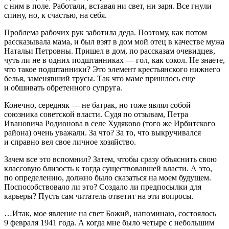
с ним в поле. Работали, вставая ни свет, ни заря. Все гнули
спину, но, к счастью, на себя.
Проблема рабочих рук заботила деда. Поэтому, как потом
рассказывала мама, и был взят в дом мой отец в качестве мужа
Натальи Петровны. Пришел в дом, по рассказам очевидцев,
чуть ли не в одних подштанниках — гол, как сокол. Не знаете,
что такое подштанники? Это элемент крестьянского нижнего
белья, заменявший трусы. Так что маме пришлось еще
и обшивать обретенного супруга.
Конечно, середняк — не батрак, но тоже являл собой
союзника советской власти. Судя по отзывам, Петра
Ивановича Родионова в селе Худяково (того же Ирбитского
района) очень уважали. За что? За то, что выкручивался
и справно вел свое личное хозяйство.
Зачем все это вспомнил? Затем, чтобы сразу объяснить свою
классовую близость к тогда существовавшей власти. А это,
по определению, должно было сказаться на моем будущем.
Поспособствовало ли это? Создало ли предпосылки для
карьеры? Пусть сам читатель ответит на эти вопросы.
…Итак, мое явление на свет Божий, напоминаю, состоялось
9 февраля 1941 года. А когда мне было четыре с небольшим