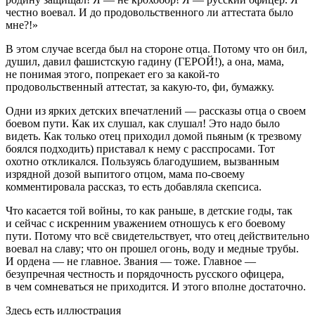
честно воевал. И до продовольственного ли аттестата было
мне?!»
В этом случае всегда был на стороне отца. Потому что он бил,
душил, давил фашистскую гадину (ГЕРОЙ!), а она, мама,
не понимая этого, попрекает его за какой-то
продовольственный аттестат, за какую-то, фи, бумажку.
Одни из ярких детских впечатлений — рассказы отца о своем
боевом пути. Как их слушал, как слушал! Это надо было
видеть. Как только отец приходил домой пьяным (к трезвому
боялся подходить) приставал к нему с расспросами. Тот
охотно откликался. Пользуясь благодушием, вызванным
изрядной дозой выпитого отцом, мама по-своему
комментировала рассказ, то есть добавляла скепсиса
.
Что касается той войны, то как раньше, в детские годы, так
и сейчас с искренним уважением отношусь к его боевому
пути. Потому что всё свидетельствует, что отец действительно
воевал на славу; что он прошел огонь, воду и медные трубы.
И ордена — не главное. Звания — тоже. Главное —
безупречная честность и порядочность русского офицера,
в чем сомневаться не приходится. И этого вполне достаточно.
Здесь есть иллюстрация