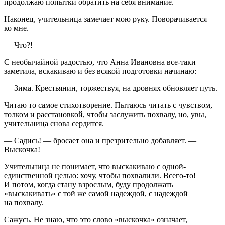
продолжаю попытки обратить на себя внимание.
Наконец, учительница замечает мою руку. Поворачивается
ко мне.
— Что?!
С необычайной радостью, что Анна Ивановна все-таки
заметила, вскакиваю и без всякой подготовки начинаю:
— Зима. Крестьянин, торжествуя, на дровнях обновляет путь.
Читаю то самое стихотворение. Пытаюсь читать с чувством,
толком и расстановкой, чтобы заслужить похвалу, но, увы,
учительница снова сердится.
— Садись! — бросает она и презрительно добавляет. —
Выскочка!
Учительница не понимает, что выскакиваю с одной-
единственной целью: хочу, чтобы похвалили. Всего-то!
И потом, когда стану взрослым, буду продолжать
«
выскакивать
» с той же самой надеждой, с надеждой
на похвалу.
Сажусь. Не знаю, что это слово «
выскочка
» означает,