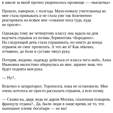
в школе за мной прочно укоренилось прозвище — «
выскочка
»
Прошло, наверное, с полгода. Мало-помалу учительница ко
мне стала привыкать и не стала уже так болезненно
реагировать на всякое мое «
сование носа туда, куда
не просят
».
Однажды тому же четвертому классу она задала на дом
выучить отрывок из поэмы Лермонтова «Бородино».
На следующий день стала спрашивать, но никто до конца
отрывок не смог прочитать. А что же я? Как обычно,
отчаянно, до боли в суставе тянул руку.
Потеряв, видимо, надежду добиться от класса чего-либо, Анна
Ивановна милостиво обернулась ко мне, заранее зная, что
будет поднята моя рука.
— Ну?..
Вскочил и затараторил. Торопился, пока не остановили. Мне
очень хотелось не просто рассказать отрывок, а всю поэму.
— Скажи-ка, дядя, ведь не даром Москва, спаленная пожаром,
французу отдана?.. Да, были люди в наше время, не то, что
нынешнее племя: богатыри — не вы!