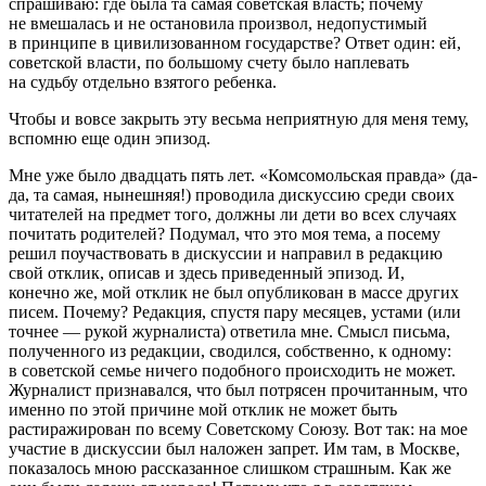
спрашиваю: где была та самая советская власть; почему
не вмешалась и не остановила произвол, недопустимый
в принципе в цивилизованном государстве? Ответ один: ей,
советской власти, по большому счету было наплевать
на судьбу отдельно взятого ребенка.
Чтобы и вовсе закрыть эту весьма неприятную для меня тему,
вспомню еще один эпизод.
Мне уже было двадцать пять лет. «Комсомольская правда» (да-
да, та самая, нынешняя!) проводила дискуссию среди своих
читателей на предмет того, должны ли дети во всех случаях
почитать родителей? Подумал, что это моя тема, а посему
решил поучаствовать в дискуссии и направил в редакцию
свой отклик, описав и здесь приведенный эпизод. И,
конечно же, мой отклик не был опубликован в массе других
писем. Почему? Редакция, спустя пару месяцев, устами (или
точнее — рукой журналиста) ответила мне. Смысл письма,
полученного из редакции, сводился, собственно, к одному:
в советской семье ничего подобного происходить не может.
Журналист признавался, что был потрясен прочитанным, что
именно по этой причине мой отклик не может быть
растиражирован по всему Советскому Союзу. Вот так: на мое
участие в дискуссии был наложен запрет. Им там, в Москве,
показалось мною рассказанное слишком страшным. Как же