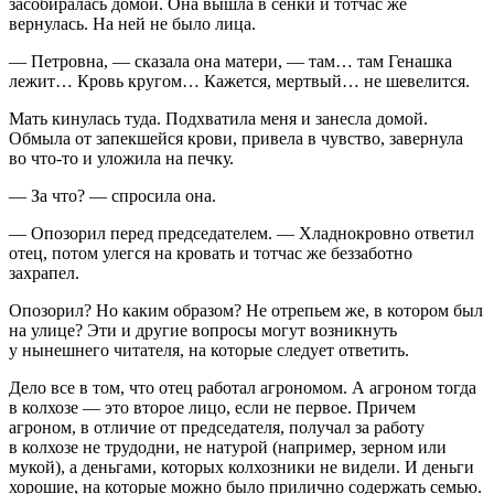
засобиралась домой. Она вышла в сенки и тотчас же
вернулась. На ней не было лица.
— Петровна, — сказала она матери, — там… там Генашка
лежит… Кровь кругом… Кажется, мертвый… не шевелится.
Мать кинулась туда. Подхватила меня и занесла домой.
Обмыла от запекшейся крови, привела в чувство, завернула
во что-то и уложила на печку.
— За что? — спросила она.
— Опозорил перед председателем. — Хладнокровно ответил
отец, потом улегся на кровать и тотчас же беззаботно
захрапел.
Опозорил? Но каким образом? Не отрепьем же, в котором был
на улице? Эти и другие вопросы могут возникнуть
у нынешнего читателя, на которые следует ответить.
Дело все в том, что отец работал агрономом. А агроном тогда
в колхозе — это второе лицо, если не первое. Причем
агроном, в отличие от председателя, получал за работу
в колхозе не трудодни, не натурой (например, зерном или
мукой), а деньгами, которых колхозники не видели. И деньги
хорошие, на которые можно было прилично содержать семью.