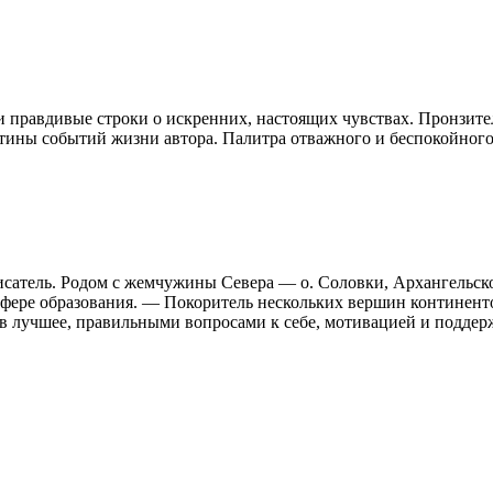
правдивые строки о искренних, настоящих чувствах. Пронзител
ртины событий жизни автора. Палитра отважного и беспокойного
сатель. Родом с жемчужины Севера — о. Соловки, Архангельской
фере образования. — Покоритель нескольких вершин континен
в лучшее, правильными вопросами к себе, мотивацией и поддер