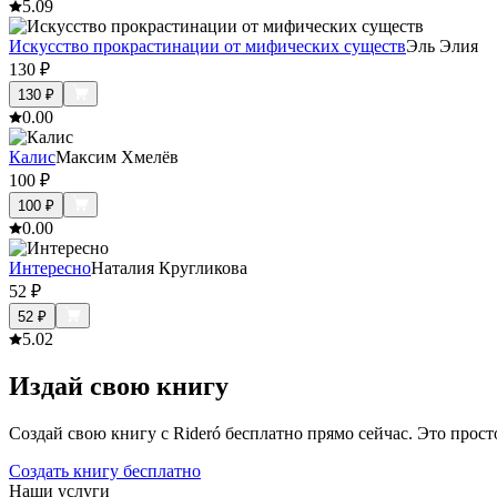
5.0
9
Искусство прокрастинации от мифических существ
Эль Элия
130
₽
130
₽
0.0
0
Калис
Максим Хмелёв
100
₽
100
₽
0.0
0
Интересно
Наталия Кругликова
52
₽
52
₽
5.0
2
Издай свою книгу
Создай свою книгу с Rideró бесплатно прямо сейчас. Это просто,
Создать книгу бесплатно
Наши услуги