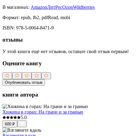
В магазинах:
Amazon
ЛитРес
Ozon
Wildberries
Формат:
epub, fb2, pdfRead, mobi
ISBN:
978-5-0064-8471-9
отзывы
У этой книги ещё нет отзывов, оставьте свой отзыв первым!
Оцените книгу
Опубликовать отзыв
книги автора
Хижина в горах: На грани и за гранью
5.0
600
₽
Взгляните вдаль