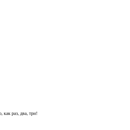
 как раз, два, три!