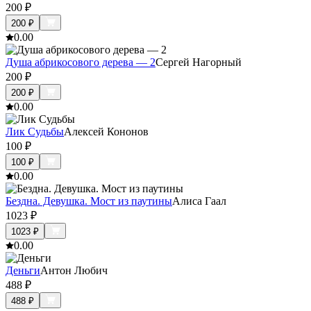
200
₽
200
₽
0.0
0
Душа абрикосового дерева — 2
Сергей Нагорный
200
₽
200
₽
0.0
0
Лик Судьбы
Алексей Кононов
100
₽
100
₽
0.0
0
Бездна. Девушка. Мост из паутины
Алиса Гаал
1023
₽
1023
₽
0.0
0
Деньги
Антон Любич
488
₽
488
₽