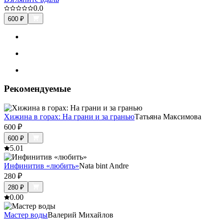
0.0
600
₽
Рекомендуемые
Хижина в горах: На грани и за гранью
Татьяна Максимова
600
₽
600
₽
5.0
1
Инфинитив «любить»
Nata bint Andre
280
₽
280
₽
0.0
0
Мастер воды
Валерий Михайлов