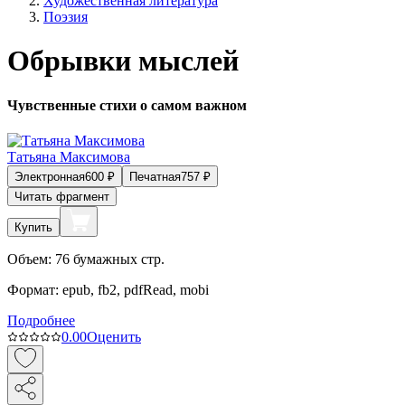
Художественная литература
Поэзия
Обрывки мыслей
Чувственные стихи о самом важном
Татьяна Максимова
Электронная
600
₽
Печатная
757
₽
Читать фрагмент
Купить
Объем:
76
бумажных стр.
Формат:
epub, fb2, pdfRead, mobi
Подробнее
0.0
0
Оценить