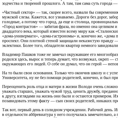
зодчества и творений прошлого. А там, там сама суть города — 
«Частный сектор» — так, скорее всего, назвали бы современник
мужской слезы. Кажется, все узнаваемо. Дороги без дорог, заб
голодные, а потому что город, да еще и столица, провинциаль
«Город контрастов» — забитая фраза, но именно она целиком 
двадцатого века, который известен всему миру как «Сталинск
«дома-универмаги», «дома-гастрономы» и, конечно же, «дома п
проспект. Они плотной стеной защищали неказистую правду — ц
эклектики. Более того, обладатели квартир немного завидовали
Владимир Пашков тоже не замечал окружавшее его многообразие
родился здесь, вырос и теперь думает, что возмужал, окреп — с
окружающих его людей. О себе он думал, что он герой — непов
На то были свои основания. Только что окончив школу и с усп
Университета, ну не без помощи родителей, конечно, и был при
Переоценить роль отца и матери в жизни Володи очень сложно.
уважать старших, уважать чужой труд, ценить дружбу, преданн
к другу, взглядами на жизнь они были и остаются примером. 
позавидовать этому факту — сын своих родителей, никаких пр
Так вот, первый день в солидном учреждении. Рабочий день.
в отдельности аббревиатура у него получалась замечательно, а