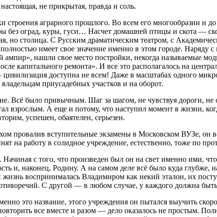
настоящая, не прикрытая, правда и соль.
и строения аграрного прошлого. Во всем его многообразии и до 
оры без оград, куры, гуси… Насчет домашней птицы и скота — ско
ная, но столица. С Русским драматическим театром, с Академич
и полностью имеет свое значение именно в этом городе. Наряду
ий ампир», нашли свое место постройки, некогда называемые мо
осле капитального ремонта». И все это располагалось на центра
ивилизация доступна не всем! Даже в масштабах одного микрора
 владельцам приусадебных участков и на оборот.
. Всё было привычным. Шаг за шагом, не чувствуя дороги, не о
тал взрослым. А еще и потому, что наступил момент в жизни, ког
торим, успешен, обаятелен, серьезен.
ехом провалив вступительные экзамены в Московском ВУЗе, он в
нят на работу в солидное учреждение, естественно, тоже по про
 Начиная с того, что произведен был он на свет именно ими, чт
ость и, наконец, Родину. А на самом деле всё было куда глубже,
Их жизнь воспринималась Владимиром как некий эталон, их пос
отиворечий. С другой — в любом случае, у каждого должна быть 
 Именно это название, этого учреждения он пытался выучить с
 повторить все вместе и разом — дело оказалось не простым. По