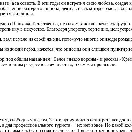
деньги, а за совесть. В эти годы он встретил свою любовь, созд
азоблачению матерого шпиона, деятельность которого могла бы 
дается живописи.
ира Пашкова. Естественно, незнакомая жизнь началась трудно.
тропинку в искусство. Благодаря упорству, терпению, целеустре
роя, взял немало из своей жизни, потому-то многие эпизоды рома
ы из жизни героя, кажется, что описаны они слишком пунктирно.
 под общим названием «Белое гнездо вороны» и рассказ «Кресл
всем в ином ракурсе высвечивает то, о чем мы прочитали.
м, свободным шагом. За это время можно осмотреть все достоп
а для профессионального туриста — их нет вовсе. Но какой коло
о эти дома как бы стесняются чего-то. Только потом понимаешь 