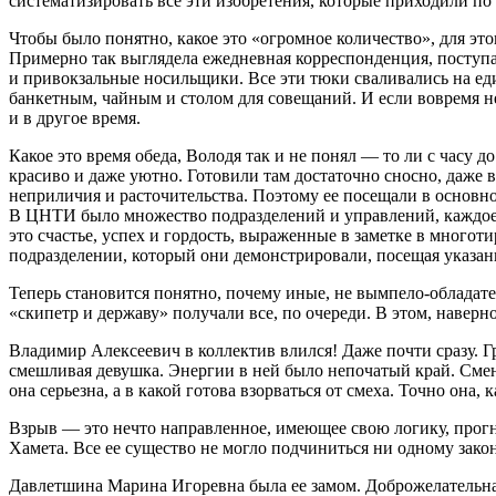
систематизировать все эти изобретения, которые приходили по
Чтобы было понятно, какое это «огромное количество», для эт
Примерно так выглядела ежедневная корреспонденция, поступа
и привокзальные носильщики. Все эти тюки сваливались на ед
банкетным, чайным и столом для совещаний. И если вовремя не р
и в другое время.
Какое это время обеда, Володя так и не понял — то ли с часу д
красиво и даже уютно. Готовили там достаточно сносно, даже 
неприличия и расточительства. Поэтому ее посещали в основн
В ЦНТИ было множество подразделений и управлений, каждое 
это счастье, успех и гордость, выраженные в заметке в мног
подразделении, который они демонстрировали, посещая указа
Теперь становится понятно, почему иные, не вымпело-обладател
«скипетр и державу» получали все, по очереди. В этом, наверн
Владимир Алексеевич в коллектив влился! Даже почти сразу. 
смешливая девушка. Энергии в ней было непочатый край. Смена
она серьезна, а в какой готова взорваться от смеха. Точно она, 
Взрыв — это нечто направленное, имеющее свою логику, прогн
Хамета. Все ее существо не могло подчиниться ни одному зак
Давлетшина Марина Игоревна была ее замом. Доброжелательн