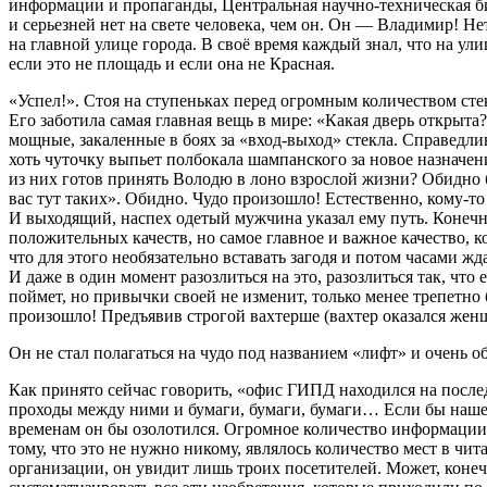
информации и пропаганды, Центральная научно-техническая би
и серьезней нет на свете человека, чем он. Он — Владимир! 
на главной улице города. В своё время каждый знал, что на ул
если это не площадь и если она не Красная.
«Успел!». Стоя на ступеньках перед огромным количеством стек
Его заботила самая главная вещь в мире: «Какая дверь открыта
мощные, закаленные в боях за «вход-выход» стекла. Справедлив
хоть чуточку выпьет полбокала шампанского за новое назначение
из них готов принять Володю в лоно взрослой жизни? Обидно бу
вас тут таких». Обидно. Чудо произошло! Естественно, кому-то 
И выходящий, наспех одетый мужчина указал ему путь. Конечн
положительных качеств, но самое главное и важное качество, ко
что для этого необязательно вставать загодя и потом часами жд
И даже в один момент разозлиться на это, разозлиться так, чт
поймет, но привычки своей не изменит, только менее трепетно 
произошло! Предъявив строгой вахтерше (вахтер оказался женщ
Он не стал полагаться на чудо под названием «лифт» и очень о
Как принято сейчас говорить, «офис ГИПД находился на после
проходы между ними и бумаги, бумаги, бумаги… Если бы нашелс
временам он бы озолотился. Огромное количество информации,
тому, что это не нужно никому, являлось количество мест в чи
организации, он увидит лишь троих посетителей. Может, конечн