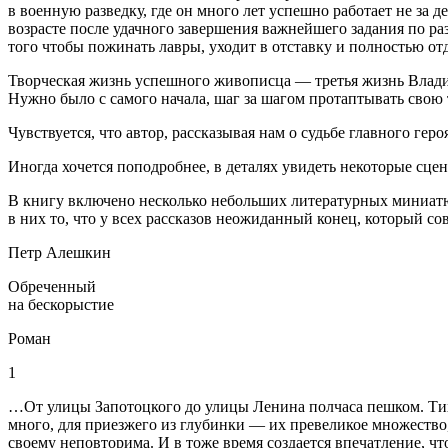
в военную разведку, где он много лет успешно работает не за 
возрасте после удачного завершения важнейшего задания по р
того чтобы пожинать лавры, уходит в отставку и полностью от
Творческая жизнь успешного живописца — третья жизнь Владим
Нужно было с самого начала, шаг за шагом протаптывать свою 
Чувствуется, что автор, рассказывая нам о судьбе главного ге
Иногда хочется поподробнее, в деталях увидеть некоторые сцен
В книгу включено несколько небольших литературных миниатюр
в них то, что у всех рассказов неожиданный конец, который со
Петр Алешкин
Обреченный
на бескорыстие
Роман
1
…От улицы Запотоцкого до улицы Ленина полчаса пешком. Тихи
много, для приезжего из глубинки — их превеликое множество, 
своему неповторима. И в тоже время создается впечатление, чт