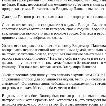
Главный герой романа «Обреченный на бескорыстие» Владимир
не было. Каких персонажей мы ежедневно встречаем в книгах
продолжать сами. Но такого, как Владимир Пашков, вы не назо
Дмитрий Плынов рассказал нам о жизни стопроцентно положител
С юных лет все хорошо складывается в судьбе Володи. Вырос о
советские войска отстаивали интересы своей Родины. Хорошо 
вуз, пришлось заочно учиться в родном городе. Учиться и рабо
пришло уважение, забрезжила слава.
Удачно все складывалось в начале жизни у Владимира Пашкова
возвращаясь переполненный впечатлениями домой, невольно заду
на столе. Мечтаешь о славе, гордишься какими-то заметками в 
радость или посадил дерево? Нет, не у себя на участке и не во 
делаю, — пустое, песок, пыль, самая большая бесполезность в 
училище. Так началась вторая жизнь Владимира Пашкова.
Учеба в военном училище у него совпало с крушением СССР. Во
служившие опорой для большинства людей, были уничтожены в
с анархией. Оставались лишь небольшие подразделения, готов
по разным точкам. Месяц на базе, месяц в бою».
В одном из таких боев Володя был тяжело ранен, но выжил, в
настроению и хотел бросить все. Устроиться в „сто пятьдесят в
психологическом состоянии автор. Но нравственное воспитани