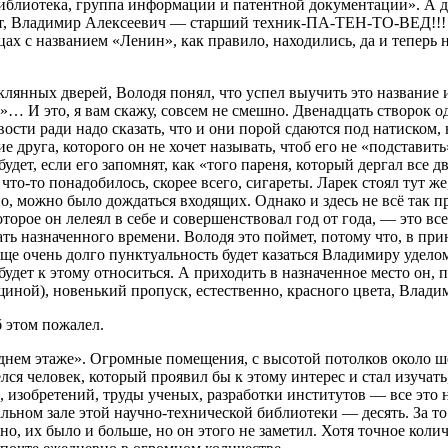
блиотека, группа информации и патентной документации». А дол
Нет, Владимир Алексеевич — старший техник-ПА-ТЕН-ТО-ВЕД!!! К
ицах с названием «Ленин», как правило, находились, да и теперь
лянных дверей, Володя понял, что успел выучить это название и,
?»… И это, я вам скажу, совсем не смешно. Двенадцать створок 
ости ради надо сказать, что и они порой сдаются под натиском,
 друга, которого он не хочет называть, чтоб его не «подставить
дет, если его запомнят, как «того пареня, который дергал все дв
что-то понадобилось, скорее всего, сигареты. Ларек стоял тут же
о, можно было дождаться входящих. Однако и здесь не всё так п
торое он лелеял в себе и совершенствовал год от года, — это вс
ать назначенного времени. Володя это поймет, потому что, в при
о еще очень долго пунктуальность будет казаться Владимиру уде
будет к этому относиться. А приходить в назначенное место он,
иной), новенький пропуск, естественно, красного цвета, Влади
б этом пожалел.
днем этаже». Огромные помещения, с высотой потолков около шес
я человек, который проявил бы к этому интерес и стал изучать,
 изобретений, труды ученых, разработки институтов — все это
тальном зале этой научно-технической библиотеки — десять. За т
о, их было и больше, но он этого не заметил. Хотя точное колич