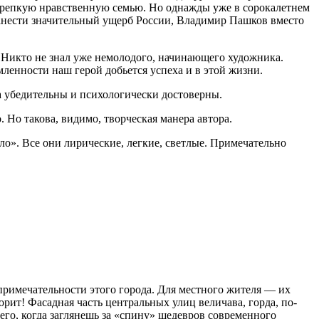
ал крепкую нравственную семью. Но однажды уже в сорокалетнем
нанести значительный ущерб России, Владимир Пашков вместо
 Никто не знал уже немолодого, начинающего художника.
мленности наш герой добьется успеха и в этой жизни.
на убедительны и психологически достоверны.
 Но такова, видимо, творческая манера автора.
о». Все они лирические, легкие, светлые. Примечательно
римечательности этого города. Для местного жителя — их
рит! Фасадная часть центральных улиц величава, горда, по-
чего, когда заглянешь за «спину» шедевров современного