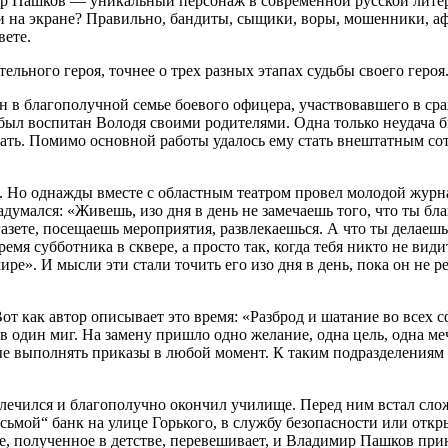
 Пашков — уникальный персонаж в современной русской литерату
 и на экране? Правильно, бандиты, сыщики, воры, мошенники, 
вете.
ьного героя, точнее о трех разных этапах судьбы своего героя
н в благополучной семье боевого офицера, участвовавшего в сра
был воспитан Володя своими родителями. Одна только неудача б
тать. Помимо основной работы удалось ему стать внештатным сот
. Но однажды вместе с областным театром провел молодой журнал
мался: «Живешь, изо дня в день не замечаешь того, что ты благо
газете, посещаешь мероприятия, развлекаешься. А что ты делаеш
время субботника в сквере, а просто так, когда тебя никто не ви
мире». И мысли эти стали точить его изо дня в день, пока он не
т как автор описывает это время: «Разброд и шатание во всех с
 один миг. На замену пришло одно желание, одна цель, одна м
ые выполнять приказы в любой момент. К таким подразделениям
ылечился и благополучно окончил училище. Перед ним встал сл
осьмой“ банк на улице Горького, в службу безопасности или откры
е, полученное в детстве, перевешивает, и Владимир Пашков при