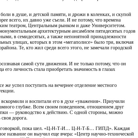
боли в душе, и детской памяти, и дрожи в коленках, и скупой
рее всего, их давно уже съели. И не потому, что времена
еским театром, Центральным рынком и даже Университетом.
 с монументальным архитектурным ансамблем пятидесятых годов
дными, в семидесятых, а также непонятной принадлежности
льных улицах, которых в этом «мегаполисе» было три, включая
йона. Те, кто жил среди всего этого, не замечали городской
сознавая самой сути движения. И не только потому, что он
да его личность стала приобретать значимость в глазах
се же успел поступить на вечернее отделение местного
текции.
о вскормили и воспитали его в духе «уважения». Приучили
 намного глубже. Всем своим поведением, отношением друг
тупки — руководство к действию. С одной стороны, можно
своя дорога.
короговоркой, пока шел. «Ц-Н-Т-И… Ц-Н-Т-Б… ГИПД». Каждая
лное название он выучил еще вчера: «Центр научно-технической