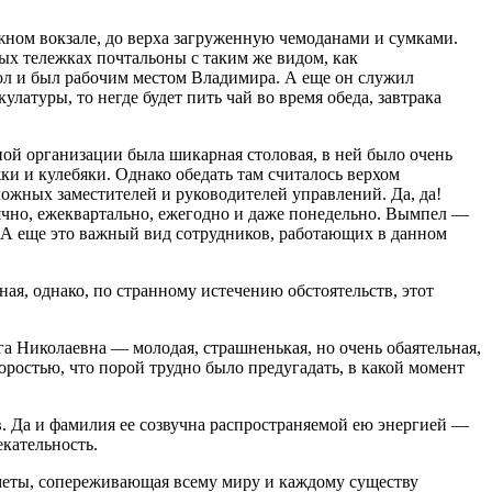
жном вокзале, до верха загруженную чемоданами и сумками.
ых тележках почтальоны с таким же видом, как
тол и был рабочим местом Владимира. А еще он служил
латуры, то негде будет пить чай во время обеда, завтрака
омной организации была шикарная столовая, в ней было очень
и и кулебяки. Однако обедать там считалось верхом
ожных заместителей и руководителей управлений. Да, да!
чно, ежеквартально, ежегодно и даже понедельно. Вымпел —
. А еще это важный вид сотрудников, работающих в данном
ая, однако, по странному истечению обстоятельств, этот
а Николаевна — молодая, страшненькая, но очень обаятельная,
ростью, что порой трудно было предугадать, в какой момент
в. Да и фамилия ее созвучна распространяемой ею энергией —
кательность.
меты, сопереживающая всему миру и каждому существу