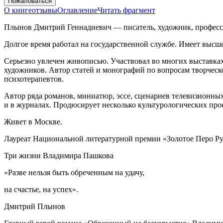
Пожаловаться
О книге
отзывы
Оглавление
Читать фрагмент
Плынов Дмитрий Геннадиевич
— писатель, художник, професси
Долгое время работал на государственной службе. Имеет высше
Серьезно увлечен живописью. Участвовал во многих выставках
художников. Автор статей и монографий по вопросам творчес
психотерапевтов.
Автор ряда романов, миниатюр, эссе, сценариев телевизионн
и в журналах. Продюсирует несколько культурологических про
Живет в Москве.
Лауреат Национальной литературной премии «Золотое Перо Р
Три жизни Владимира Пашкова
«Разве нельзя быть обреченным на удачу,
на счастье, на успех».
Дмитрий Плынов