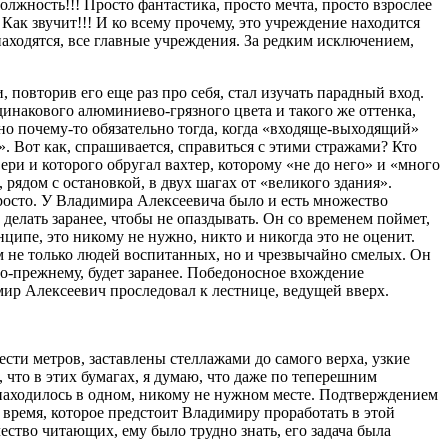
жность!!! Просто фантастика, просто мечта, просто взрослее
ак звучит!!! И ко всему прочему, это учреждение находится
 находятся, все главные учреждения. За редким исключением,
 повторив его еще раз про себя, стал изучать парадный вход.
одинакового алюминиево-грязного цвета и такого же оттенка,
 но почему-то обязательно тогда, когда «входяще-выходящий»
». Вот как, спрашивается, справиться с этими стражами? Кто
ери и которого обругал вахтер, которому «не до него» и «много
, рядом с остановкой, в двух шагах от «великого здания».
росто. У Владимира Алексеевича было и есть множество
е делать заранее, чтобы не опаздывать. Он со временем поймет,
нципе, это никому не нужно, никто и никогда это не оценит.
лом не только людей воспитанных, но и чрезвычайно смелых. Он
 по-прежнему, будет заранее. Победоносное вхождение
мир Алексеевич проследовал к лестнице, ведущей вверх.
ти метров, заставлены стеллажами до самого верха, узкие
 что в этих бумагах, я думаю, что даже по теперешним
 находилось в одном, никому не нужном месте. Подтверждением
о время, которое предстоит Владимиру проработать в этой
ество читающих, ему было трудно знать, его задача была