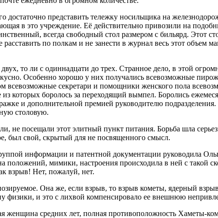
 почте ежедневно в огромном количестве.
ого достаточно представить тележку носильщика на железнодоро
ющая в это учреждение. Её действительно привозили на подобн
инственный, всегда свободный стол размером с бильярд. Этот с
асставить по полкам и не занести в журнал весь этот объем маку
о двух, то ли с одиннадцати до трех. Странное дело, в этой огр
вкусно. Особенно хорошо у них получались всевозможные пирожк
ом всевозможные секретари и помощники женского пола всевозм
из которых боролось за переходящий вымпел. Боролись ежемеся
отиражке и дополнительной премией руководителю подразделения
нную столовую.
и, не посещали этот элитный пункт питания. Борьба шла серьезн
ое, был свой, скрытый для не посвященного смысл.
Группой информации и патентной документации руководила Ольг
 положений, мимики, настроения происходила в ней с такой ско
как взрыв! Нет, пожалуй, нет.
озируемое. Она же, если взрыв, то взрыв кометы, ядерный взры
ону физики, и это с лихвой компенсировало ее внешнюю непривле
ая женщина средних лет, полная противоположность Хаметы-ко