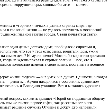
ре. Да и в кинематографе двадцать лет уже такого характера
аферисты, коррупционеры, хищные богатеи — можете
.
жениях в «горячих» точках в разных странах мира, где
ыла в его юной жизни — не удалось поступить в московский
рудником главной газеты города. Стали печататься статьи,
ист один день в детском доме, пообщался с сиротами и,
получен, что всё у тебя есть: семья, родители, дом, ужин
ь на самом деле? Кому-то помог? Может, бескорыстно доставил
дит, когда не ждешь похвал и бурных оваций… Все, что я
 решился полностью изменить свою жизнь, поступить в военное
ферах жизни людской — и в умах, и в душах. Ценности, некогда
ечта — деньги… Армия находилась в состоянии, сравнимом
 относилось и Володино училище. Вот и мотались курсанты
ожный вопрос: как жить дальше? «Порой он поддавался общему
ть там же тысяча первое кафе», так рассказывает о его
нимает решение служить Отчизне и добру. Его направили