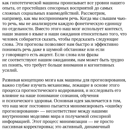
как гипотетической машины пронизывает все уровни нашего
опыта, от простейших се
нсо
рных восприятий до самых
сложных социальных взаимодействий. Рассмотрим,
например, как мы воспринимаем речь. Когда мы слышим чью-
то речь, мы не анализируем каждую фонетическую единицу
по отдельности. Вместо этого наш мозг использует контекст,
наши знания о языке и наши ожидания относительно того, что
человек собирается сказать, чтобы предсказать следующие
слова. Эти прогнозы позволяют нам быстро и эффективно
понимать речь даже в шумной обстановке или если
у говорящего есть акцент. Если слова или фразы
не соответствуют нашим ожиданиям, нам может быть трудно
их понять, что требует
боль
ше вн
иман
ия и когнитивных
усилий.
Развивая концепцию мозга как машины для прогнозирования,
важно глубже изучить механизмы, лежащие в основе этого
процесса прогностического кодирования, и исследовать его
влияние на наше пон
иман
ие сознания, обучения
и психического здоровья. Основная идея заключается в том,
что наш мозг постоянно пытается минимизировать «ошибку
прогнозирования» — несоответствие между нашими
внутренними моделями мира и получаемой се
нсо
рной
информацией. Этот процесс минимизации — не просто
пассивная корректировка; это активный, динамичный