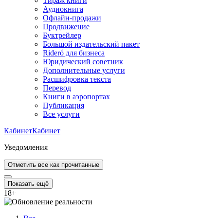
Тираж книги
Аудиокнига
Офлайн-продажи
Продвижение
Буктрейлер
Большой издательский пакет
Rideró для бизнеса
Юридический советник
Дополнительные услуги
Расшифровка текста
Перевод
Книги в аэропортах
Публикация
Все услуги
Кабинет
Кабинет
Уведомления
Отметить все как прочитанные
Показать ещё
18
+