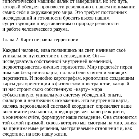
гипотетической машины далёк от завершения, но это путь,
который обещает произвести революцию в нашем пон
иман
ии
самих себя и окружающего мира. Это требует постоянных
исследований и готовности бросить вызов нашим
существующим представлениям о природе реальности
и работе человеческого разума.
Глава 2. Карта не равна территории
Каждый человек, едва появившись на свет, начинает своё
уникальное путешествие в неизведанное. Он —
исследователь собственной внутренней вселенной,
первооткрыватель личных горизонтов. Мир предстаёт перед
ним как бескрайняя карта, полная белых пятен и манящих
перспектив. И подобно картогр
афа
м, кропотливо создающим
карты для
ориентац
ии в физическом пространстве, каждый
из нас строит свою собственную «карту» мира —
субъективную, уникальную систему убеждений, опыта,
фильтров и неизбежных искажений. Эта внутренняя карта,
являясь персональной системой координат, определяет наше
восприятие реальности, предопределяет наши реакции и,
в конечном счёте, формирует наше поведение. Она становится
той самой призмой, сквозь которую мы смотрим на мир, влияя
на принимаемые решения, выстраиваемые отношения и, как
следствие, на всю нашу жизнь.