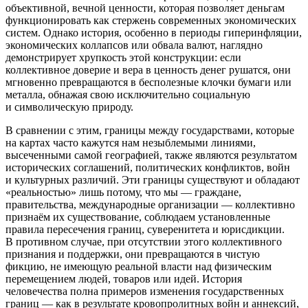
объективной, вечной ценности, которая позволяет деньгам
функционировать как стержень современных экономических
систем. Однако история, особенно в периоды гиперинфляции,
экономических коллапсов или обвала валют, наглядно
демонстрирует хрупкость этой конструкции: если
коллективное доверие и вера в ценность денег рушатся, они
мгновенно превращаются в бесполезные клочки бумаги или
металла, обнажая свою исключительно социальную
и символическую природу.
В сравнении с этим, границы между государствами, которые
на картах часто кажутся нам незыблемыми линиями,
высеченными самой географией, также являются результатом
исторических соглашений, политических конфликтов,
войн
и культурных различий. Эти границы существуют и обладают
«реальностью» лишь потому, что мы — граждане,
правительства, международные организации — коллективно
признаём их существование, соблюдаем установленные
правила пересечения границ, суверенитета и юрисдикции.
В противном случае, при отсутствии этого коллективного
признания и поддержки, они превращаются в чистую
фикцию, не имеющую реальной власти над физическим
перемещением людей, товаров или идей. История
человечества полна примеров изменения государственных
границ — как в результате кровопролитных
войн
и
аннекс
ий,