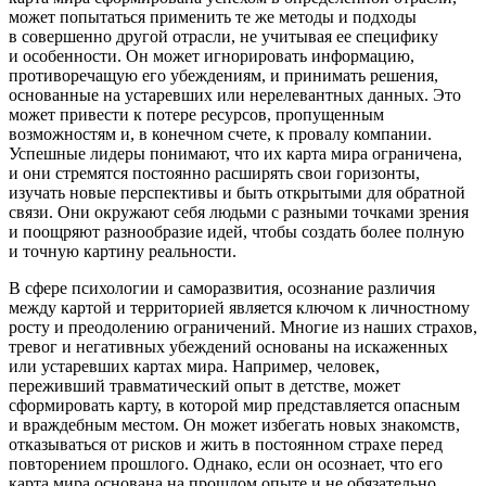
может попытаться применить те же методы и подходы
в совершенно другой отрасли, не учитывая ее специфику
и особенности. Он может игнорировать информацию,
противоречащую его убеждениям, и принимать решения,
основанные на устаревших или нерелевантных данных. Это
может привести к потере ресурсов, пропущенным
возможностям и, в конечном счете, к провалу компании.
Успешные лидеры понимают, что их карта мира ограничена,
и они стремятся постоянно расширять свои горизонты,
изучать новые перспективы и быть открытыми для обратной
связи. Они окружают себя людьми с разными точками зрения
и поощряют разнообразие идей, чтобы создать более полную
и точную картину реальности.
В сфере психологии и саморазвития, о
сознание
различия
между картой и территорией является ключом к личностному
росту и преодолению ограничений. Многие из наших страхов,
тревог и негативных убеждений основаны на искаженных
или устаревших картах мира. Например, человек,
переживший травматический опыт в детстве, может
сформировать карту, в которой мир представляется опасным
и враждебным местом. Он может избегать новых знакомств,
отказываться от рисков и жить в постоянном страхе перед
повторением прошлого. Однако, если он осознает, что его
карта мира основана на прошлом опыте и не обязательно