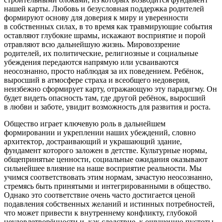
нашей карты. Любовь и безусловная поддержка родителей
формируют основу для доверия к миру и уверенности
в собственных силах, в то время как травмирующие события
оставляют глубокие шрамы, искажают восприятие и порой
отравляют всю дальнейшую жизнь.
Мировоззрение
родителей, их политические, религиозные и социальные
убеждения передаются напрямую или усваиваются
неосознанно, просто наблюдая за их поведением. Ребёнок,
выросший в атмосфере страха и всеобщего недоверия,
неизбежно сформирует карту, отражающую эту парадигму. Он
будет видеть опасность там, где другой ребёнок, выросший
в любви и заботе, увидит возможность для развития и роста.
Общество играет ключевую роль в дальнейшем
формировании и укреплении наших убеждений, словно
архитектор, достраивающий и украшающий здание,
фундамент которого заложен в детстве. Культурные нормы,
общепринятые ценности, социальные ожидания оказывают
сильнейшее влияние на наше восприятие реальности. Мы
учимся соответствовать этим нормам, зачастую неосознанно,
стремясь быть принятыми и интегрированными в общество.
Однако это соответствие очень часто достигается ценой
подавления собственных желаний и истинных потребностей,
что может привести к внутреннему конфликту, глубокой
неудовлетворённости и, как следствие, к ощущению пустоты