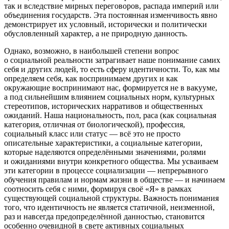
так и вследствие мирных переговоров, распада империй или
объединения государств. Эта постоянная изменчивость явно
демонстрирует их условный, исторически и политически
обусловленный характер, а не природную данность.
Однако, возможно, в наи
боль
шей степени вопрос
о социальной реальности затрагивает наше пон
иман
ие самих
себя и других людей, то есть сферу идентичности. То, как мы
определяем себя, как воспринимаем других и как
окружающие воспринимают нас, формируется не в вакууме,
а под сильнейшим влиянием социальных норм, культурных
стереотипов, исторических нарративов и общественных
ожиданий. Наша
нацио
нальность, пол, раса (как социальная
категория, отличная от биологической), профессия,
социальный класс или статус — всё это не просто
описательные характеристики, а социальные категории,
которые наделяются определёнными значениями, ролями
и ожиданиями внутри конкретного общества. Мы усваиваем
эти категории в процессе социализации — непрерывного
обучения правилам и нормам жизни в обществе — и начинаем
соотносить себя с ними, формируя своё «Я» в рамках
существующей социальной структуры. Важность пон
иман
ия
того, что идентичность не является статичной, неизменной,
раз и навсегда предопределённой данностью, становится
особенно очевидной в свете активных социальных