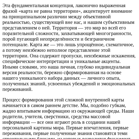
Эта фундаментальная концепция, лаконично выраженная
фразой «карта не равна территории», акцентирует вн
иман
ие
на принципиальном различии между объективной
реальностью, существующей вне нас, и нашим субъективным
представлением о ней. Территория — это мир во всей его
поразительной сложности, захватывающей многогранности,
порой пугающей неопределённости и безграничном
потенциале. Карта же — это лишь упрощённое, схематичное,
а потому неизбежно неполное представление этой
территории. Она содержит пропуски, неизбежные искажения,
специфические интерпретации и уникальные акценты.
Иными словами, это наша личная, глубоко индивидуальная
версия реальности, бережно сформированная на основе
нашего уникального набора данных — личного опыта,
полученных знаний, усвоенных убеждений и эмоциональных
переживаний.
Процесс формирования этой сложной внутренней карты
начинается в самом раннем детстве. Мы, подобно губкам,
жадно впитываем информацию из окружающей среды. Наши
родители, учителя, сверстники, средства массовой
информации — все они играют роль в создании нашей
персональной картины мира. Первые впечатления, первые
переживания, первые полученные знания становятся теми
строительными блоками, из которых возводится фундамент