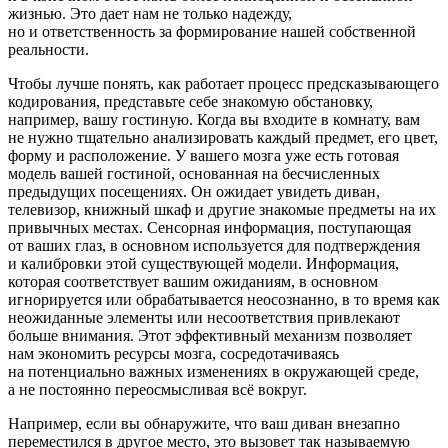
жизнью. Это дает нам не только надежду,
но и ответственность за формирование нашей собственной
реальности.
Чтобы лучше понять, как работает процесс предсказывающего
кодирования, представьте себе знакомую обстановку,
например, вашу гостиную. Когда вы входите в комнату, вам
не нужно тщательно анализировать каждый предмет, его цвет,
форму и расположение. У вашего мозга уже есть готовая
модель вашей гостиной, основанная на бесчисленных
предыдущих посещениях. Он ожидает увидеть диван,
телевизор, книжный шкаф и другие знакомые предметы на их
привычных местах. Се
нсо
рная информация, поступающая
от ваших глаз, в основном используется для подтверждения
и калибровки этой существующей модели. Информация,
которая соответствует вашим ожиданиям, в основном
игнорируется или обрабатывается неосознанно, в то время как
неожиданные элементы или несоответствия привлекают
боль
ше вн
иман
ия. Этот эффективный механизм позволяет
нам экономить ресурсы мозга, сосредотачиваясь
на потенциально важных изменениях в окружающей среде,
а не постоянно переосмысливая всё вокруг.
Например, если вы обнаружите, что ваш диван внезапно
переместился в другое место, это вызовет так называемую