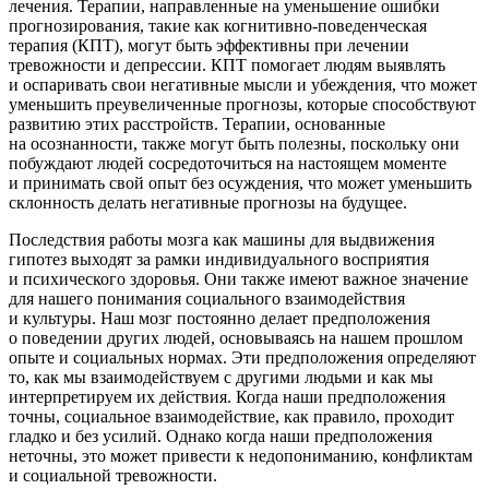
лечения. Терапии, направленные на уменьшение ошибки
прогнозирования, такие как когнитивно-поведенческая
терапия (КПТ), могут быть эффективны при лечении
тревожности и депрессии. КПТ помогает людям выявлять
и оспаривать свои негативные мысли и убеждения, что может
уменьшить преувеличенные прогнозы, которые способствуют
развитию этих расстройств. Терапии, основанные
на осознанности, также могут быть полезны, поскольку они
побуждают людей сосредоточиться на настоящем моменте
и принимать свой опыт без осуждения, что может уменьшить
склонность делать негативные прогнозы на будущее.
Последствия работы мозга как машины для выдвижения
гипотез выходят за рамки индивидуального восприятия
и психического здоровья. Они также имеют важное значение
для нашего пон
иман
ия социального взаимодействия
и культуры. Наш мозг постоянно делает предположения
о поведении других людей, основываясь на нашем прошлом
опыте и социальных нормах. Эти предположения определяют
то, как мы взаимодействуем с другими людьми и как мы
интерпретируем их действия. Когда наши предположения
точны, социальное взаимодействие, как правило, проходит
гладко и без усилий. Однако когда наши предположения
неточны, это может привести к недопон
иман
ию, конфликтам
и социальной тревожности.