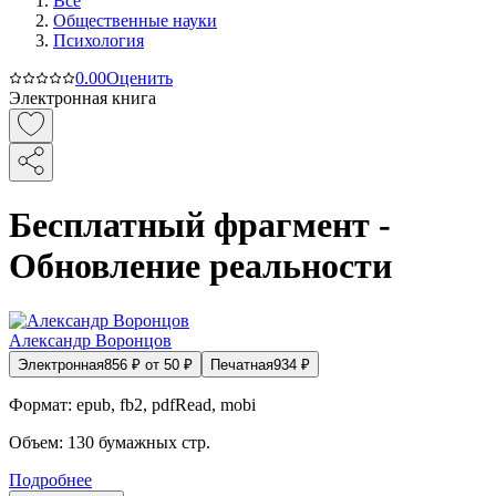
Все
Общественные науки
Психология
0.0
0
Оценить
Электронная книга
Бесплатный фрагмент -
Обновление реальности
Александр Воронцов
Электронная
856
₽
от
50
₽
Печатная
934
₽
Формат:
epub, fb2, pdfRead, mobi
Объем:
130
бумажных стр.
Подробнее