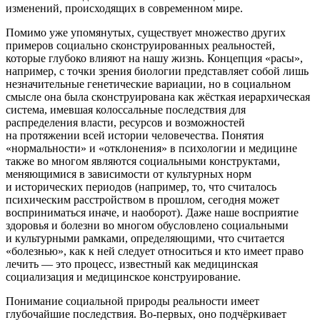
изменений, происходящих в современном мире.
Помимо уже упомянутых, существует множество других
примеров социально сконструированных реальностей,
которые глубоко влияют на нашу жизнь. Концепция «расы»,
например, с точки зрения биологии представляет собой лишь
незначительные генетические вариации, но в социальном
смысле она была сконструирована как жёсткая иерархическая
система, имевшая колоссальные последствия для
распределения власти, ресурсов и возможностей
на протяжении всей истории человечества. Понятия
«нормальности» и «отклонения» в психологии и медицине
также во многом являются социальными конструктами,
меняющимися в зависимости от культурных норм
и исторических периодов (например, то, что считалось
психическим расстройством в прошлом, сегодня может
восприниматься иначе, и наоборот). Даже наше восприятие
здоровья и болезни во многом обусловлено социальными
и культурными рамками, определяющими, что считается
«болезнью», как к ней следует относиться и кто имеет право
лечить — это процесс, известный как медицинская
социализация и медицинское конструирование.
Пон
иман
ие социальной природы реальности имеет
глубочайшие последствия. Во-первых, оно подчёркивает