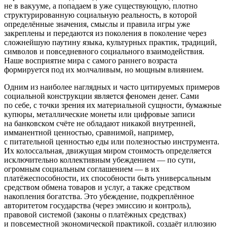
не в вакууме, а попадаем в уже существующую, плотно
структурированную социальную реальность, в которой
определённые значения, смыслы и правила игры уже
закреплены и передаются из поколения в поколение через
сложнейшую паутину языка, культурных практик, традиций,
символов и повседневного социального взаимодействия.
Наше восприятие мира с самого раннего возраста
формируется под их молчаливым, но мощным влиянием.
Одним из наиболее наглядных и часто цитируемых примеров
социальной конструкции является феномен денег. Сами
по себе, с точки зрения их материальной сущности, бумажные
купюры, металлические монеты или цифровые записи
на банковском счёте не обладают никакой внутренней,
имманентной ценностью, сравнимой, например,
с питательной ценностью еды или полезностью инструмента.
Их колоссальная, движущая миром стоимость определяется
исключительно коллективным убеждением — по сути,
огромным социальным соглашением — в их
платёжеспособности, их способности быть универсальным
средством обмена товаров и услуг, а также средством
накопления богатства. Это убеждение, подкреплённое
авторитетом государства (через эмиссию и контроль),
правовой системой (законы о платёжных средствах)
и повсеместной экономической практикой, создаёт иллюзию