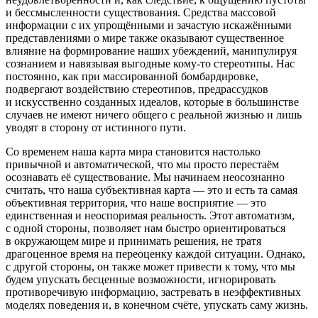
и бессмысленности существования. Средства массовой
информации с их упрощёнными и зачастую искажёнными
представлениями о мире также оказывают существенное
влияние на формирование наших убеждений, манипулируя
сознание
м и навязывая выгодные кому-то стереотипы. Нас
постоянно, как при массированной бомбардировке,
подвергают воздействию стереотипов, предрассудков
и искусственно созданных идеалов, которые в
боль
шинстве
случаев не имеют ничего общего с реальной жизнью и лишь
уводят в сторону от истинного пути.
Со временем наша карта мира становится настолько
привычной и автоматической, что мы просто перестаём
осознавать её существование. Мы начинаем неосознанно
считать, что наша субъективная карта — это и есть та самая
объективная территория, что наше восприятие — это
единственная и неоспоримая реальность. Этот автоматизм,
с одной стороны, позволяет нам быстро ориентироваться
в окружающем мире и принимать решения, не тратя
драгоценное время на переоценку каждой ситуации. Однако,
с другой стороны, он также может привести к тому, что мы
будем упускать бесценные возможности, игнорировать
противоречивую информацию, застревать в неэффективных
моделях поведения и, в конечном счёте, упускать саму жизнь.