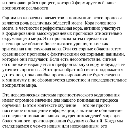
и повторяющийся процесс, который формирует всё наше
восприятие реальности.
Одним из ключевых элементов в пон
иман
ии этого процесса
является роль различных областей мозга. Кора головного
мозга, в частности префронтальная кора, активно участвует
в формировании высокоуровневых прогнозов относительно
окружающего мира. Эти прогнозы затем передаются
в се
нсо
рные области более низкого уровня, такие как
зрительная или слуховая кора. Эти се
нсо
рные области затем
сравнивают прогнозы с фактическими се
нсо
рными данными,
которые они получают. Если есть несоответствие, сигнал
об ошибке возвращается в префронтальную кору, побуждая её
уточнить прогнозы. Этот цикл обратной связи продолжается
до тех пор, пока ошибка прогнозирования не будет сведена
к минимуму и не сформируется целостное и последовательное
восприятие мира.
Эта иерархическая система прогностического кодирования
имеет огромное значение для нашего пон
иман
ия процесса
обучения. В этом контексте обучение — это не просто
пассивное поглощение информации, а активное обновление
и совершенствование наших внутренних моделей мира для
более точного прогнозирования будущих событий. Когда мы
сталкиваемся с чем-то новым или неожиданным, это