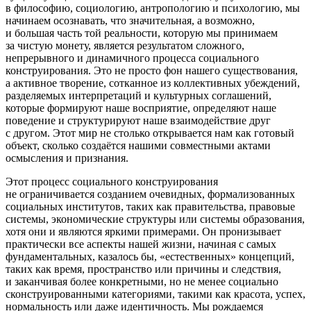
в философию, социологию, антропологию и психологию, мы
начинаем осознавать, что значительная, а возможно,
и
боль
шая часть той реальности, которую мы принимаем
за чистую монету, является результатом сложного,
непрерывного и динамичного процесса социального
конструирования. Это не просто фон нашего существования,
а активное творение, сотканное из коллективных убеждений,
разделяемых интерпретаций и культурных соглашений,
которые формируют наше восприятие, определяют наше
поведение и структурируют наше взаимодействие друг
с другом. Этот мир не столько открывается нам как готовый
объект, сколько создаётся нашими совместными актами
осмысления и признания.
Этот процесс социального конструирования
не ограничивается созданием очевидных, формализованных
социальных институтов, таких как правительства, правовые
системы, экономические структуры или системы образования,
хотя они и являются яркими примерами. Он пронизывает
практически все аспекты нашей жизни, начиная с самых
фундаментальных, казалось бы, «естественных» концепций,
таких как время, пространство или причины и следствия,
и заканчивая более конкретными, но не менее социально
сконструированными категориями, такими как красота, успех,
нормальность или даже идентичность. Мы рождаемся