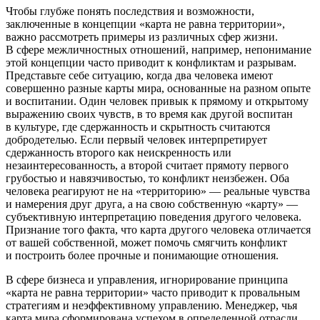
Чтобы глубже понять последствия и возможности,
заключенные в концепции «карта не равна территории»,
важно рассмотреть примеры из различных сфер жизни.
В сфере межличностных отношений, например, непон
иман
ие
этой концепции часто приводит к конфликтам и разрывам.
Представьте себе ситуацию, когда два человека имеют
совершенно разные карты мира, основанные на разном опыте
и воспитании. Один человек привык к прямому и открытому
выражению своих чувств, в то время как другой воспитан
в культуре, где сдержанность и скрытность считаются
добродетелью. Если первый человек интерпретирует
сдержанность второго как неискренность или
незаинтересованность, а второй считает прямоту первого
грубостью и навязчивостью, то конфликт неизбежен. Оба
человека реагируют не на «территорию» — реальные чувства
и намерения друг друга, а на свою собственную «карту» —
субъективную интерпретацию поведения другого человека.
Признание того факта, что карта другого человека отличается
от вашей собственной, может помочь смягчить конфликт
и построить более прочные и понимающие отношения.
В сфере бизнеса и управления, игнорирование принципа
«карта не равна территории» часто приводит к провальным
стратегиям и неэффективному управлению. Менеджер, чья
карта мира сформирована успехом в определенной отрасли,