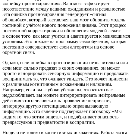
«ошибку прогнозирования». Ваш мозг зафиксирует
несоответствие между вашими ожиданиями и реальностью.
Эта ошибка прогнозирования генерирует «сигнал
об ошибке», который заставляет ваш мозг обновить модель
гостиной с учётом нового положения дивана. Этот процесс
постоянной корректировки и обновления моделей лежит
в основе того, как мозг учится и адаптируется к меняющимся
условиям. Это похоже на программу самообучения, которая
постоянно совершенствует свои алгоритмы на основе
обратной связи.
Однако, если ошибка в прогнозировании незначительна или
если мозг сильно предвзят в своих ожиданиях, он может
просто игнорировать се
нсо
рную информацию и продолжать
воспринимать то, что ожидает увидеть. Это может привести
к различным когнитивным искажениям и иллюзиям.
Например, если вы глубоко убеждены, что кто-то вас
недолюбливает, вы можете интерпретировать нейтральные
действия этого человека как проявление неприязни,
игнорируя другую потенциально оправдывающую
информацию. Это явление подтверждает поговорку «Мы
видим то, что хотим видеть», и подчёркивает опасность
предрассудков и предвзятости в восприятии.
Но дело не только в когнитивных искажениях. Работа мозга