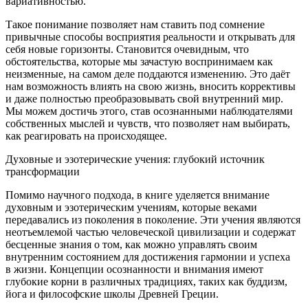
вариативностью.
Такое пон
иман
ие позволяет нам ставить под сомнение
привычные способы восприятия реальности и открывать для
себя новые горизонты. Становится очевидным, что
обстоятельства, которые мы зачастую воспринимаем как
неизменные, на самом деле поддаются изменению. Это даёт
нам возможность влиять на свою жизнь, вносить коррективы
и даже полностью преобразовывать свой внутренний мир.
Мы можем достичь этого, став осознанными наблюдателями
собственных мыслей и чувств, что позволяет нам выбирать,
как реагировать на происходящее.
Духовные и эзотерические учения: глубокий
источник
трансформации
Помимо научного подхода, в книге уделяется вн
иман
ие
духовным и эзотерическим учениям, которые веками
передавались из поколения в поколение. Эти учения являются
неотъемлемой частью человеческой цивилизации и содержат
бесценные знания о том, как можно управлять своим
внутренним состоянием для достижения гармонии и успеха
в жизни. Концепции осознанности и вн
иман
ия имеют
глубокие корни в различных традициях, таких как буддизм,
йога и философские школы Древней Греции.