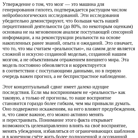
Утверждение о том, что мозг — это машина для
генерирования гипотез, подтверждается растущим числом
нейробиологических исследований. Эти исследования
убедительно демонстрируют, что
боль
шая часть нашей
перцептивной деятельности (до 80%, по некоторым оценкам)
основана не на мгновенном анализе поступающей се
нсо
рной
информации, а на реконструкции реальности на основе
накопленных ранее знаний, опыта и ожиданий. Это означает,
что то, что мы считаем «реальностью», на самом деле является
сложной и искусно созданной моделью, созданной нашим
мозгом, а не объективным отражением внешнего мира. Эта
модель постоянно обновляется и корректируется
в соответствии с поступающими данными, но в первую
очередь важен прогноз, а не беспристрастное наблюдение.
Этот концептуальный сдвиг имеет далеко идущие
последствия. Если мы воспринимаем не «реальность» как
таковую, а только её прогнозы, то наше восприятие
становится гораздо более гибким, чем мы привыкли думать.
Оно подвержено искажениям, на него влияют предубеждения,
и, что самое важное, его можно активно менять
и перестраивать. Пон
иман
ие этого факта открывает
возможность целенаправленно влиять на своё восприятие,
менять убеждения, избавляться от ограничивающих шаб
лоно
в
и в конечном счёте жить более полноценной и осознанной