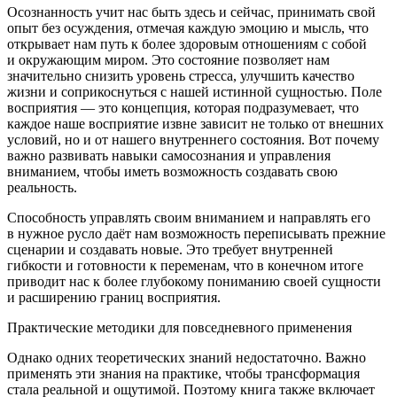
Осознанность учит нас быть здесь и сейчас, принимать свой
опыт без осуждения, отмечая каждую эмоцию и мысль, что
открывает нам путь к более здоровым отношениям с собой
и окружающим миром. Это состояние позволяет нам
значительно снизить уровень стресса, улучшить качество
жизни и соприкоснуться с нашей истинной сущностью. Поле
восприятия — это концепция, которая подразумевает, что
каждое наше восприятие извне зависит не только от внешних
условий, но и от нашего внутреннего состояния. Вот почему
важно развивать навыки самосознания и управления
вн
иман
ием, чтобы иметь возможность создавать свою
реальность.
Способность управлять своим вн
иман
ием и направлять его
в нужное русло даёт нам возможность переписывать прежние
сцен
арии
и создавать новые. Это требует внутренней
гибкости и готовности к переменам, что в конечном итоге
приводит нас к более глубокому пон
иман
ию своей сущности
и расширению границ восприятия.
Практические методики для повседневного применения
Однако одних теоретических знаний недостаточно. Важно
применять эти знания на практике, чтобы трансформация
стала реальной и ощутимой. Поэтому книга также включает