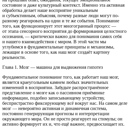
состояние и даже культурный контекст. Именно эта активная
обработка делает наше восприятие уникальным
и субъективным, объясняя, почему разные люди могут по-
разному реагировать на одни и те же события. Пон
иман
ие
того, как функционирует этот многогранный процесс —
от этапа се
нсо
рного восприятия до формирования целостного
осознания, — критически важно для пон
иман
ия самих себя
и нашего взаимодействия с миром. В этой части мы
углубимся в фундаментальные принципы и механизмы,
лежащие в основе того, как наш мозг создаёт картину
реальности.
Глава 1. Мозг — машина для выдвижения гипотез
Фундаментальное пон
иман
ие того, как работает наш мозг,
является краеугольным камнем любых значительных
изменений в восприятии. Забудьте распространённое
представление о мозге как о пассивном приёмнике
информации, подобно записывающему устройству,
беспристрастно фиксирующему всё вокруг нас. На самом деле
мозг — невероятно активная и динамичная система,
постоянно генерирующая прогнозы и интерпретации
окружающего мира. Он не просто реагирует на стимулы; он
активно формирует их и, что ещё важнее, предвосхищает их.