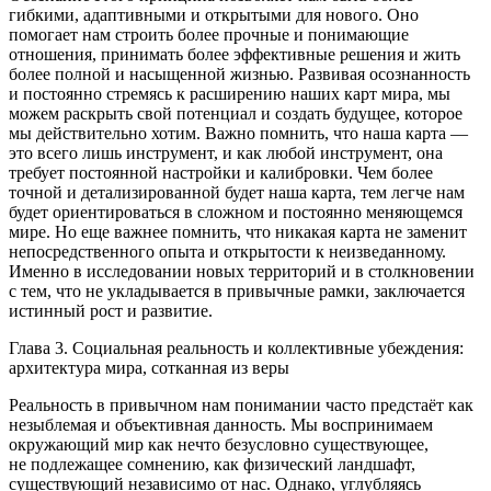
гибкими, адаптивными и открытыми для нового. Оно
помогает нам строить более прочные и понимающие
отношения, принимать более эффективные решения и жить
более полной и насыщенной жизнью. Развивая осознанность
и постоянно стремясь к расширению наших карт мира, мы
можем раскрыть свой потенциал и создать будущее, которое
мы действительно хотим. Важно помнить, что наша карта —
это всего лишь инструмент, и как любой инструмент, она
требует постоянной настройки и калибровки. Чем более
точной и детализированной будет наша карта, тем легче нам
будет ориентироваться в сложном и постоянно меняющемся
мире. Но еще важнее помнить, что никакая карта не заменит
непосредственного опыта и открытости к неизведанному.
Именно в исследовании новых территорий и в столкновении
с тем, что не укладывается в привычные рамки, заключается
истинный рост и развитие.
Глава 3. Социальная реальность и коллективные убеждения:
архитектура мира, сотканная из веры
Реальность в привычном нам пон
иман
ии часто предстаёт как
незыблемая и объективная данность. Мы воспринимаем
окружающий мир как нечто безусловно существующее,
не подлежащее сомнению, как физический ландшафт,
существующий независимо от нас. Однако, углубляясь