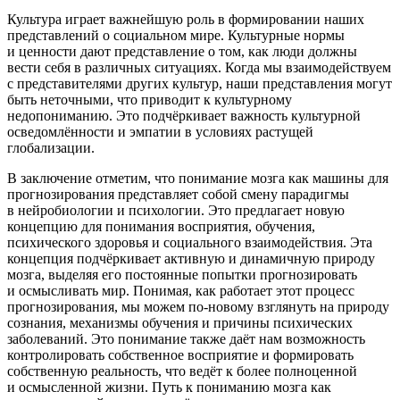
Культура играет важнейшую роль в формировании наших
представлений о социальном мире. Культурные нормы
и ценности дают представление о том, как люди должны
вести себя в различных ситуациях. Когда мы взаимодействуем
с представителями других культур, наши представления могут
быть неточными, что приводит к культурному
недопон
иман
ию. Это подчёркивает важность культурной
осведомлённости и эмпатии в условиях растущей
глобализации.
В заключение отметим, что пон
иман
ие мозга как машины для
прогнозирования представляет собой смену парадигмы
в нейробиологии и психологии. Это предлагает новую
концепцию для пон
иман
ия восприятия, обучения,
психического здоровья и социального взаимодействия. Эта
концепция подчёркивает активную и динамичную природу
мозга, выделяя его постоянные попытки прогнозировать
и осмысливать мир. Понимая, как работает этот процесс
прогнозирования, мы можем по-новому взглянуть на природу
сознания, механизмы обучения и причины психических
заболеваний. Это пон
иман
ие также даёт нам возможность
контролировать собственное восприятие и формировать
собственную реальность, что ведёт к более полноценной
и осмысленной жизни. Путь к пон
иман
ию мозга как