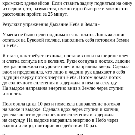
крымских эдельвейсов. Если ставить задачу подняться на одну
из вершин, то, разумеется, нужно идти быстрее и можно это
расстояние пройти за 25 минут.
Результат упражнения Дыхание Неба и Земли»
У меня не было цели подниматься на плато. Лишь желание
остаться на Буковой поляне, наполнить себя потоками Земли
и Неба.
Я стала, как требует техника, поставив ноги на ширине плеч
и слегка согнула их в коленях. Руки согнула в локтях, ладони
рук расположила на уровне плеч и направила вверх. Сделала
вдох и представила, что лицо и ладони рук вдыхают в себя
идущий сверху поток энергии Неба. Потом довела поток
до солнечного сплетения и задержала в нем на секунду.
На выдохе направила энергию вниз в Землю через ступни
и копчик.
Повторила цикл 10 раз и поменяла направление потоков
на вдохе и выдохе. Сделала вдох через ступни и копчик,
довела энергию до солнечного сплетения и задержала
на секунду. На выдохе направила энергию в Небо через
ладони и лицо, повторив все действия 10 раз.