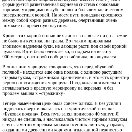
формируется разветвленная корневая система с боковыми
корнями, уходящими вглубь почвы и большим количеством
поверхностных корней. На моем пути попадали сросшиеся
между собой корни разных деревьев, очертаниями очень
похожие на древесную паутину.
Кроме этих корней и опавших листьев на возле них, на земле
не было ни кустика, ни травы. Вот таким природным
эгоизмом наделены буки, не дающие расти под своей кроной
чужакам. Идти было очень легко, и подъем на высоту
900 метров, о которой сообщила табличка, не ощущался
В описании маршрута говорилось, что перед «Буковой
поляной» находится еще одна поляна, с одиноко растущим
старым буком, «стражником-хранителем», и это есть ориентир
верного прохождения маршрута. Продолжая внимательно
вглядываться в красную маркировку на деревьях, я без
проблем вышла к «стражнику».
Теперь намеченная цель была совсем близко. Я без усилий
поднялась вверх и оказалась на туристической стоянке
«Буковая поляна». Весь путь занял примерно 40 минут. Я
никуда не спешила, а наслаждалась чистым горным воздухом
с чуть заметным прелым запахом осенних листьев, узорами,
созданными древесными корнями, изысканной нежностью