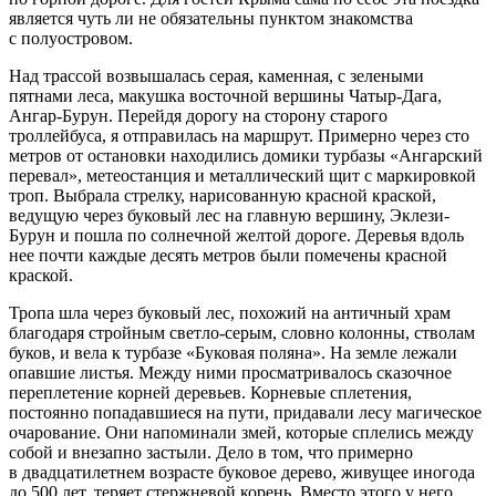
является чуть ли не обязательны пунктом знакомства
с полуостровом.
Над трассой возвышалась серая, каменная, с зелеными
пятнами леса, макушка восточной вершины Чатыр-Дага,
Ангар-Бурун. Перейдя дорогу на сторону старого
троллейбуса, я отправилась на маршрут. Примерно через сто
метров от остановки находились домики турбазы «Ангарский
перевал», метеостанция и металлический щит с маркировкой
троп. Выбрала стрелку, нарисованную красной краской,
ведущую через буковый лес на главную вершину, Эклези-
Бурун и пошла по солнечной желтой дороге. Деревья вдоль
нее почти каждые десять метров были помечены красной
краской.
Тропа шла через буковый лес, похожий на античный храм
благодаря стройным светло-серым, словно колонны, стволам
буков, и вела к турбазе «Буковая поляна». На земле лежали
опавшие листья. Между ними просматривалось сказочное
переплетение корней деревьев. Корневые сплетения,
постоянно попадавшиеся на пути, придавали лесу магическое
очарование. Они напоминали змей, которые сплелись между
собой и внезапно застыли. Дело в том, что примерно
в двадцат
илетн
ем возрасте буковое дерево, живущее иногода
до 500 лет, теряет стержневой корень. Вместо этого у него