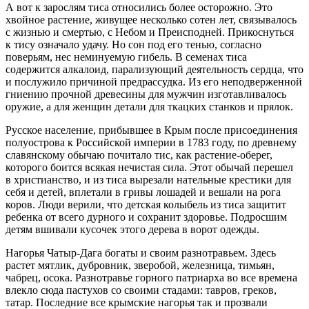
А вот к зарослям тиса относились более осторожно. Это
хвойное растение, живущее несколько сотен лет, связывалось
с жизнью и смертью, с Небом и Преисподней. Прикоснуться
к тису означало удачу. Но сон под его тенью, согласно
поверьям, нес неминуемую гибель. В семенах тиса
содержится алкалоид, парализующий деятельность сердца, что
и послужило причиной предрассудка. Из его неподверженной
гниению прочной древесины для мужчин изготавливалось
оружие, а для женщин детали для ткацких станков и прялок.
Русское население, прибывшее в Крым после присоединения
полуострова к
Росси
йской империи в 1783 году, по древнему
славянскому обычаю почитало тис, как растение-оберег,
которого боится всякая нечистая сила. Этот обычай перешел
в христианство, и из тиса вырезали нательные крестики для
себя и детей, вплетали в гривы лошадей и вешали на рога
коров. Люди верили, что детская колыбель из тиса защитит
ребенка от всего дурного и сохранит здоровье. Подросшим
детям вшивали кусочек этого дерева в ворот одежды.
Нагорья Чатыр-Дага богаты и своим разнотравьем. Здесь
растет мятлик, дубровник, зверобой, железница, тимьян,
чабрец, осока. Разнотравье горного патриарха во все времена
влекло сюда пастухов со своими стадами: тавров, греков,
татар. Последние все крымские нагорья так и прозвали