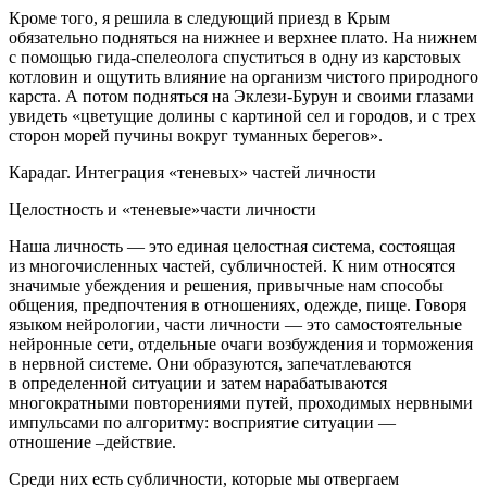
Кроме того, я решила в следующий приезд в Крым
обязательно подняться на нижнее и верхнее плато. На нижнем
с помощью гида-спелеолога спуститься в одну из карстовых
котловин и ощутить влияние на организм чистого природного
карста. А потом подняться на Эклези-Бурун и своими глазами
увидеть «цветущие долины с картиной сел и городов, и с трех
сторон морей пучины вокруг туманных берегов».
Карадаг. Интеграция «теневых» частей личности
Целостность и «теневые»части личности
Наша личность — это единая целостная система, состоящая
из многочисленных частей, субличностей. К ним относятся
значимые убеждения и решения, привычные нам способы
общения, предпочтения в отношениях, одежде, пище. Говоря
языком нейрологии, части личности — это самостоятельные
нейронные сети, отдельные очаги возбуждения и торможения
в нервной системе. Они образуются, запечатлеваются
в определенной ситуации и затем нарабатываются
многократными повторениями путей, проходимых нервными
импульсами по алгоритму: восприятие ситуации —
отношение –действие.
Среди них есть субличности, которые мы отвергаем