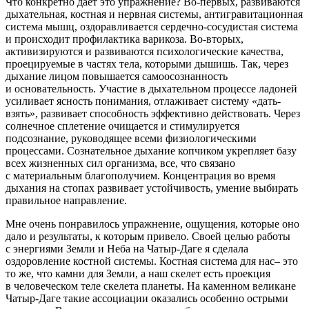
Что конкретно дает это упражнение? Во-первых, развиваются
дыхательная, костная и нервная системы, антигравитационная
система мышц, оздоравливается сердечно-сосудистая система
и происходит профилактика варикоза. Во-вторых,
активизируются и развиваются психологические качества,
проецируемые в частях тела, которыми дышишь. Так, через
дыхание лицом повышается
самоосознанность
и основательность. Участие в дыхательном процессе ладоней
усиливает ясность понимания, отлаживает систему «дать-
взять», развивает способность эффективно действовать. Через
солнечное сплетение очищается и стимулируется
подсознание, руководящее всеми физиологическими
процессами. Сознательное дыхание копчиком укрепляет базу
всех жизненных сил организма, все, что связано
с материальным благополучием. Концентрация во время
дыхания на стопах развивает устойчивость, умение выбирать
правильное направление.
Мне очень понравилось упражнение, ощущения, которые оно
дало и результаты, к которым привело. Своей целью работы
с энергиями Земли и Неба на Чатыр-Даге я сделала
оздоровление костной системы. Костная система для нас– это
то же, что камни для Земли, а наш скелет есть проекция
в человеческом теле скелета планеты. На каменном великане
Чатыр-Даге такие ассоциации оказались особенно острыми