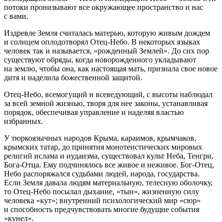
потоки пронизывают все окружающее пространство и нас
с вами.
Издревле Земля считалась матерью, которую живым дождем
и солнцем оплодотворял Отец-Небо. В некоторых языках
человек так и называется, «рожденный Землей». До сих пор
существуют обряды, когда новорожденного укладывают
на землю, чтобы она, как настоящая мать, признала свое новое
дитя и наделила божественной защитой.
Отец-Небо, всемогущий и всеведующий, с высоты наблюдал
за всей земной жизнью, творя для нее законы, устанавливая
порядок, обеспечивая управление и наделяя властью
избранных.
У тюркоязычных народов Крыма, караимов, крымчаков,
крымских татар, до принятия монотеистических мировых
религий ислама и иудаизма, существовал культ Неба, Тенгри,
Бога-Отца. Ему подчинялось все живое и неживое. Бог-Отец,
Небо распоряжался судьбами людей, народа, государства.
Если Земля давала людям материальную, телесную оболочку,
то Отец-Небо посылал дыхание, «тын», жизненную силу
человека «кут»; внутренний психологический мир «сюр»
и способность предчувствовать многие будущие события
«кунел».