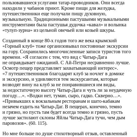
пользовавшиеся услугами татар-проводников. Они всегда
находили у чабанов приют. Кроме пищи для желудка,
путешественники еще получали пищу духовную,
музыкальную. Традиционными пастушьими музыкальными
инструментами была пастушья дудочка «кавал» и волынка
«тулуп-зурна» из цельной овечьей или козьей шкуры.
Созданный в конце 80-х годов того же века крымский
«Горный клуб» тоже организовывал постоянные экскурсии
на гору. Сохранились многочисленные записи туристов того
времени. «Я согласен с тем, что вид с Чатыр-Дага
не оправдывает ожиданий. С Ай-Петри несравненно лучше.
Осмотр пещер представляет захватывающий интерес».
«7 путешественников благодарят клуб за ночлег в домике
и экскурсию, и удивляются тем экскурсантам, которые
возводят вину на клуб за не понравившиеся им виды,
за недостаточную высоту Чатыр-Дага и чуть ли за неудачную
погоду…». «Водки нет, туман, сыро, гадко. Скверно…».
«Привыкших к вокзальным ресторанам и шато-кабакам
незачем ездить на Чатыр-Даг. В пещерах, конечно, темно
и грязно, но пусть там будет всегда темно и грязно, пусть
лучше застилают склоны Яйлы Чатыр-Дага тучи, чем дым
паровозов». (60. 115).
Но мне больше по душе стихотворный отзыв, оставленный