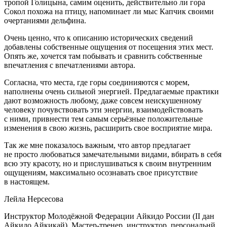
тропой Голицына, самим оценить, действительно ли гора
Сокол похожа на птицу, напоминает ли мыс Капчик своими
очертаниями дельфина.
Очень ценно, что к описанию исторических сведений
добавлены собственные ощущения от посещения этих мест.
Опять же, хочется там побывать и сравнить собственные
впечатления с впечатлениями автора.
Согласна, что места, где горы соединияются с морем,
наполнены очень сильной энергией. Предлагаемые практики
дают возможность любому, даже совсем неискушенному
человеку почувствовать эти энергии, взаимодействовать
с ними, привнести тем самым серьёзные положительные
изменения в свою жизнь, расширить свое восприятие мира.
Так же мне показалось важным, что автор предлагает
не просто любоваться замечательными видами, вбирать в себя
всю эту красоту, но и прислушиваться к своим внутренним
ощущениям, максимально осознавать свое присутствие
в настоящем.
Лейла Нерсесова
Инструктор Молодёжной Федерации Айкидо
Росси
и (II дан
Айкидо Айкикай). Мастер-тренер, инструктор, персональнй