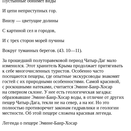
Пустынные обнимет виды
И цепи неприступных гор.
Внизу — цветущие долины
С картиной сел и городов,
И с трех сторон морей пучины
Вокруг туманных берегов. (43. 10—11).
За прошедший полуторавековой период Чатыр-Даг мало
изменился. Этот хранитель Крыма продолжает притягивать
к себе многочисленных туристов. Особенно часто
посещаются пещеры, где опытные экскурсоводы знакомят
гостей с их природными особенностями. Самой красивой,
с роскошными натеками, считается Эмине-Баир-Хосар
на северном склоне. У нее есть геологическая загадка:
образовавшие Эмине-Баир-Хосар воды, в отличие от других
пещер Чатыр-Дага, текли не на север, а на юг. Но это
полностью противоречит законам гидравлики и геологии
местности. Об этой пещере сложена красивая легенда.
Легенда о пещере Эмине-Баир-Хосар