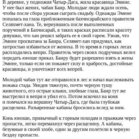
В деревне, у подножия Чатыр-Дага, жила красавица Эмине.
У нее был жених, чабан Баир. Молодые люди ждали осень,
чтобы после сбора урожая сыграть свадьбу. Однажды Эмине
попалась на глаза приближенным бахчисарайского правителя
Селяхмет-хана. Те, вернувшись после выполненных
поручений в Бахчисарай, в таких красках расписали красоту
девушки, что хан решил забрать ее в свой гарем. Узнав, что
Эмине просватана за Баира, Селямет-хан придумал, как
хитростью избавиться от жениха. В то время в горных лесах
расплодились вепри. Правитель через своих подручных велел
передать юноше приказ. Баиру будет разрешено взять в жены
Эмине, только если он покажет силу и храбрость, достойные
красавицы, и уничтожит всех вепрей.
Молодой чабан тут же отправился в лес и начал выслеживать
вожака стада. Увидев тяжелую, почти черную тушу
животного, его острые клыки, злобные глаза, Баир тут же
выстрелил в вепря и убил его. Потом вскочил на коня
и помчался на вершину Чатыр-Дага, где была глубокая
расщелина. Разъяренные кабаны бросились вслед за ним.
Конь юноши, привычный к горным походам и прыжкам через
пропасти, легко перемахнул через расщелину. А кабаны,
безумные в своей злобе, один за другим полетели в черную
бездну пропасти.