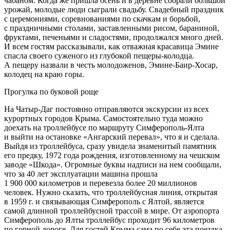
чабаном. Когда же пришла осень и в деревне собрали большой
урожай, молодые люди сыграли свадьбу. Свадебный праздник
с церемониями, соревнованиями по скачкам и борьбой,
с праздничными столами, заставленными рисом, бараниной,
фруктами, печеньями и сладостями, продолжался много дней.
И всем гостям рассказывали, как отважная красавица Эмине
спасла своего суженого из глубокой пещеры-колодца.
А пещеру назвали в честь молодоженов, Эмине-Баир-Хосар,
колодец на краю горы.
Прогулка по буковой роще
На Чатыр-Даг постоянно отправляются экскурсии из всех
курортных городов Крыма. Самостоятельно туда можно
доехать на троллейбусе по маршруту Симферополь-Ялта
и выйти на остановке «Ангарский перевал», что я и сделала.
Выйдя из троллейбуса, сразу увидела знаменитый памятник
его предку, 1972 года рождения, изготовленному на чешском
заводе «Шкода». Огромные буквы надписи на нем сообщали,
что за 40 лет эксплуатации машина прошла
1 900 000 километров и перевезла более 20 миллионов
человек. Нужно сказать, что троллейбусная линия, открытая
в 1959 г. и связывающая Симферополь с Ялтой, является
самой длинной троллейбусной трассой в мире. От аэропорта
Симферополь до Ялты троллейбус проходит 96 километров
по горной дороге. Для гостей Крыма сама по себе эта поездка