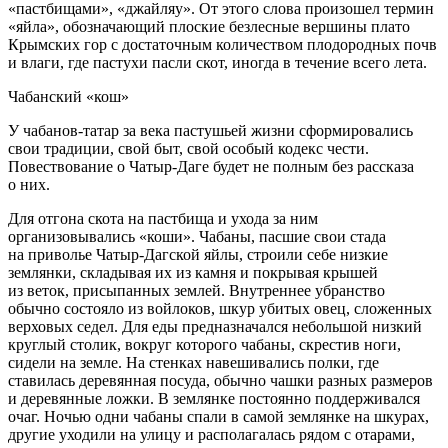
«пастбищами», «джайляу». От этого слова произошел термин
«яйла», обозначающий плоские безлесные вершины плато
Крымских гор с достаточным количеством плодородных почв
и влаги, где пастухи пасли скот, иногда в течение всего лета.
Чабанский «кош»
У чабанов-татар за века пастушьей жизни сформировались
свои традиции, свой быт, свой особый кодекс чести.
Повествование о Чатыр-Даге будет не полным без рассказа
о них.
Для отгона скота на пастбища и ухода за ним
организовывались «коши». Чабаны, пасшие свои стада
на приволье Чатыр-Дагской яйлы, строили себе низкие
землянки, складывая их из камня и покрывая крышей
из веток, присыпанных землей. Внутреннее убранство
обычно состояло из войлоков, шкур убитых овец, сложенных
верховых седел. Для еды предназначался небольшой низкий
круглый столик, вокруг которого чабаны, скрестив ноги,
сидели на земле. На стенках навешивались полки, где
ставилась деревянная посуда, обычно чашки разных размеров
и деревянные ложки. В землянке постоянно поддерживался
очаг. Ночью одни чабаны спали в самой землянке на шкурах,
другие уходили на улицу и располагалась рядом с отарами,