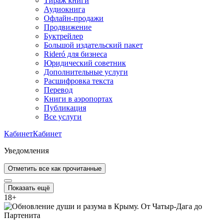
Тираж книги
Аудиокнига
Офлайн-продажи
Продвижение
Буктрейлер
Большой издательский пакет
Rideró для бизнеса
Юридический советник
Дополнительные услуги
Расшифровка текста
Перевод
Книги в аэропортах
Публикация
Все услуги
Кабинет
Кабинет
Уведомления
Отметить все как прочитанные
Показать ещё
18
+