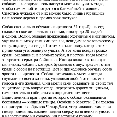
собакам в холодную ночь пастухи могли поручить стадо,
чтобы самим пойти погреться в ближайшей землянке.
Спастись чужакам от них можно было, лишь забравшись
на высокое дерево и громко зовя пастухов.
Собак специально обучали свирепости. Чатыр-Даг всегда
славился своими волчьими стаями, иногда до 20 зверей
в одной. Волки, обладая прекрасным охотничьим инстинктом,
укрывались межу камнями горы и, невидимые человеческому
глазу, поджидали стадо. Потом хватали овцу, которая тихо
принимала уготованную участь. А вот козы всегда громко
орали, оказавшись в волчьих зубах, и пастухи тогда могли
застрелить серых разбойников. Иногда волки хватали даже
маленьких чабанят, которых буквально с двух-трех лет отцы
брали с собой на пастбища. Вот и приходилось обучать собак
ярости и свирепости. Собаки отличались умом и всегда
слушались своего хозяина, улавливая любой оттенок его
голоса и его желания. Они могли сами создавать из своих тел
защитную цепь вокруг стада, перерезать дорогу хищникам,
самостоятельно собираться в определенном месте.
Единственный враг, против которого собаки оказывались
бессильны — хищные птицы. Особенно беркуты. Эти хозяева
неприступных обрывов Чатыр-Дага, устраивавшие там свои
гнезда, внезапно, камнем падали сверху на ягненка и уносили
в недоступную ни собакам, ни пастушьим ружьям