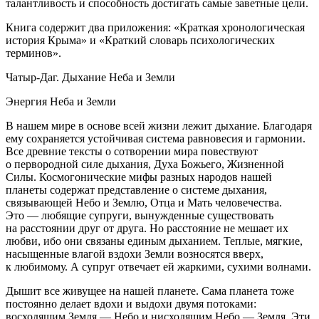
талантливость и способность достигать самые заветные цели.
Книга содержит два приложения: «Краткая хронологическая
история Крыма» и «Краткий словарь психологических
терминов».
Чатыр-Даг. Дыхание Неба и Земли
Энергия Неба и Земли
В нашем мире в основе всей жизни лежит дыхание. Благодаря
ему сохраняется устойчивая система равновесия и гармонии.
Все древние тексты о сотворении мира повествуют
о первородной силе дыхания, Духа Божьего, Жизненной
Силы. Космогонические мифы разных народов нашей
планеты содержат представление о системе дыхания,
связывающей Небо и Землю, Отца и Мать человечества.
Это — любящие супруги, вынужденные существовать
на расстоянии друг от друга. Но расстояние не мешает их
любви, ибо они связаны единым дыханием. Теплые, мягкие,
насыщенные влагой вздохи Земли возносятся вверх,
к любимому. А супруг отвечает ей жаркими, сухими волнами.
Дышит все живущее на нашей планете. Сама планета тоже
постоянно делает вдохи и выдохи двумя потоками:
восходящим Земля — Небо и нисходящим Небо — Земля. Эти