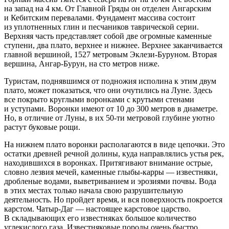
на запад на 4 км. От Главной Гряды он отделен Ангарским
и Кебитским перевалами. Фундамент массива состоит
из уплотненных глин и песчаников таврической серии.
Верхняя часть представляет собой две огромные каменные
ступени, два плато, верхнее и нижнее. Верхнее заканчивается
главной вершиной, 1527 метровым Эклези-Буруном. Вторая
вершина, Ангар-Бурун, на сто метров ниже.
Туристам, поднявшимся от подножия исполина к этим двум
плато, может показаться, что они очутились на Луне. Здесь
все покрыто круглыми воронками с крутыми стенами
и уступами. Воронки имеют от 10 до 300 метров в диаметре.
Но, в отличие от Луны, в их 50-ти метровой глубине уютно
растут буковые рощи.
На нижнем плато воронки располагаются в виде цепочки. Это
остатки древней речной долины, куда направлялись устья рек,
находившихся в воронках. Притягивают внимание острые,
словно
лезв
ия мечей, каменные глыбы-карры — известняки,
дробленые водами, выветриванием и эрозиями почвы. Вода
в этих местах только начала свою разрушительную
деятельность. Но пройдет время, и вся поверхность покроется
карстом. Чатыр-Даг — настоящее карстовое царство.
В складывающих его известняках большое количество
углекислого газа. Известняковые породы очень быстро