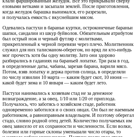
клали фаршированный желудок. Все это прикрывали сверху
еловыми ветками и засыпали землей. После приготовления,
когда желудок барашка вынимался, его разрезали,
и получалась емкость с вкуснейшим мясом.
Одевались пастухи в бараньи куртки, остроконечные бараньи
шапки, сандалии из шкур буйволов. Обязательным атрибутом
был острый нож и черный футляр с молитвами,
прикрепленный к черной перевязи через плечо. Молитвенник
служил для них талисманом-оберегом, но вряд ли кто-нибудь
мог прочесть хотя бы одну молитву. Зато они здорово
разбирались в гаданиях на бараньей лопатке. Три раза в год,
в определенные даты, чабаны, зарезав барана, варили мясо.
Потом, взяв лопатку и держа против солнца, в определяли
по числу извилин 10 марта — каким будет скот, 10 июня —
какой будет зима и 10 января — каким будет лето.
Пастухи нанимались к хозяевам стад не за денежное
вознаграждение, а за овец, 1/10 или 1/20 от приплода.
Получалось, что заботясь о хозяйском стаде, работник
одновременно заботился и о своих овцах. Он был не наемным
работником, а равноправным владельцем. И поэтому оберегал
стадо, словно родной отец детей. Количество получаемых им
овец зависело от их сохранности и численности. Если волки,
болезни или горные склоны уменьшали число отары, то