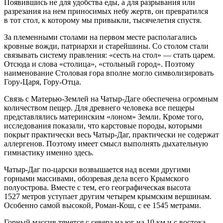
Появившись не для удобства еды, а для разрывания или
разрезания на нем приносимых небу жертв, он превратился
в тот стол, к которому мы привыкли, тысячелетия спустя.
За племенными столами на первом месте располагались
кровные вожди, патриархи и старейшины. Со столом стали
связывать систему правления: «сесть на стол» — стать царем.
Отсюда и слова «столица», «стольный город». Поэтому
наименование Столовая гора вполне могло символизировать
Гору-Царя, Гору-Отца.
Связь с Матерью-Землей на Чатыр-Даге обеспечена огромным
количеством пещер. Для древнего человека все пещеры
представлялись материнским «лоном» Земли. Кроме того,
исследования показали, что карстовые породы, которыми
покрыт практически весь Чатыр-Даг, практически не содержат
аллергенов. Поэтому имеет смысл выполнять дыхательную
гимнастику именно здесь.
Чатыр-Даг по-царски возвышается над всеми другими
горными массивами, обозревая дела всего Крымского
полуострова. Вместе с тем, его географическая высота
1527 метров уступает другим четырем крымским вершинам.
Особенно самой высокой, Роман-Кош, с ее 1545 метрами.
Горный массив тянется с севера на юг на 10 км и с востока