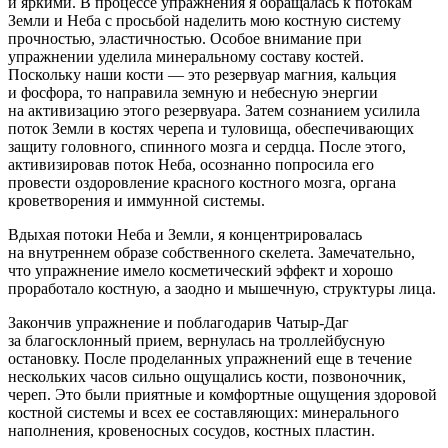
и яркими. В процессе упражнения я обращалась к потокам
Земли и Неба с просьбой наделить мою костную систему
прочностью, эластичностью. Особое внимание при
упражнении уделила минеральному составу костей.
Поскольку наши кости — это резервуар магния, кальция
и фосфора, то направила земную и небесную энергии
на активизацию этого резервуара. Затем сознанием усилила
поток Земли в костях черепа и туловища, обеспечивающих
защиту головного, спинного мозга и сердца. После этого,
активизировав поток Неба, осознанно попросила его
провести оздоровление красного костного мозга, органа
кроветворения и иммунной системы.
Вдыхая потоки Неба и Земли, я концентрировалась
на внутреннем образе собственного скелета. Замечательно,
что упражнение имело косметический эффект и хорошо
проработало костную, а заодно и мышечную, структуры лица.
Закончив упражнение и поблагодарив Чатыр-Даг
за благосклонный прием, вернулась на троллейбусную
остановку. После проделанных упражнений еще в течение
нескольких часов сильно ощущались кости, позвоночник,
череп. Это были приятные и комфортные ощущения здоровой
костной системы и всех ее составляющих: минерального
наполнения, кровеносных сосудов, костных пластин.