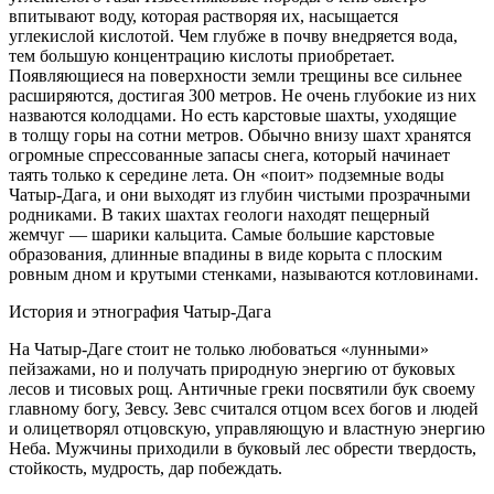
впитывают воду, которая растворяя их, насыщается
углекислой
кислот
ой. Чем глубже в почву внедряется вода,
тем большую концентрацию
кислот
ы приобретает.
Появляющиеся на поверхности земли трещины все сильнее
расширяются, достигая 300 метров. Не очень глубокие из них
назваются колодцами. Но есть карстовые шахты, уходящие
в толщу горы на сотни метров. Обычно внизу шахт хранятся
огромные спрессованные запасы снега, который начинает
таять только к середине лета. Он «поит» подземные воды
Чатыр-Дага, и они выходят из глубин чистыми прозрачными
родниками. В таких шахтах геологи находят пещерный
жемчуг — шарики кальцита. Самые большие карстовые
образования, длинные впадины в виде корыта с плоским
ровным дном и крутыми стенками, называются котловинами.
История и этнография Чатыр-Дага
На Чатыр-Даге стоит не только любоваться «лунными»
пейзажами, но и получать природную энергию от буковых
лесов и тисовых рощ. Античные греки посвятили бук своему
главному богу, Зевсу. Зевс считался отцом всех богов и людей
и олицетворял отцовскую, управляющую и властную энергию
Неба. Мужчины приходили в буковый лес обрести твердость,
стойкость, мудрость, дар побеждать.