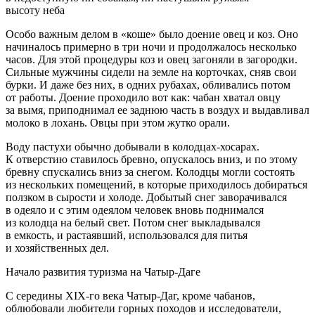
высоту неба
Особо важным делом в «коше» было доение овец и коз. Оно
начиналось примерно в три ночи и продолжалось несколько
часов. Для этой процедуры коз и овец загоняли в загородки.
Сильные мужчины сидели на земле на корточках, сняв свои
бурки. И даже без них, в одних рубахах, обливались потом
от работы. Доение проходило вот как: чабан хватал овцу
за вымя, приподнимал ее заднюю часть в воздух и выдавливал
молоко в лохань. Овцы при этом жутко орали.
Воду пастухи обычно добывали в колодцах-хосарах.
К отверстию ставилось бревно, опускалось вниз, и по этому
бревну спускались вниз за снегом. Колодцы могли состоять
из нескольких помещений, в которые приходилось добираться
ползком в сырости и холоде. Добытый снег заворачивался
в одеяло и с этим одеялом человек вновь поднимался
из колодца на белый свет. Потом снег выкладывался
в емкость, и растаявший, использовался для питья
и хозяйственных дел.
Начало развития туризма на Чатыр-Даге
С середины XIX-го века Чатыр-Даг, кроме чабанов,
облюбовали любители горных походов и исследователи,