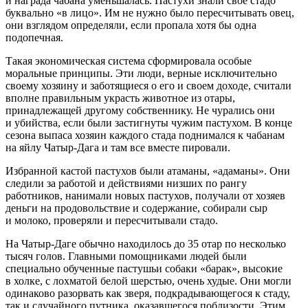
и награда чабана уменьшалась. Пастухи знали свое стадо
буквально «в лицо». Им не нужно было пересчитывать овец,
они взглядом определяли, если пропала хотя бы одна
подопечная.
Такая экономическая система сформировала особые
моральные принципы. Эти люди, верные исключительно
своему хозяину и заботящиеся о его и своем доходе, считали
вполне правильным украсть животное из отары,
принадлежащей другому собственнику. Не чурались они
и убийства, если были застигнуты чужим пастухом. В конце
сезона выпаса хозяин каждого стада поднимался к чабанам
на яйлу Чатыр-Дага и там все вместе пировали.
Избранной кастой пастухов были атаманы, «адаманы». Они
следили за работой и действиями низших по рангу
работников, нанимали новых пастухов, получали от хозяев
деньги на продовольствие и содержание, собирали сыр
и молоко, проверяли и пересчитывали стадо.
На Чатыр-Даге обычно находилось до 35 отар по несколько
тысяч голов. Главными помощниками людей были
специально обученные пастушьи собаки «барак», высокие
в холке, с лохматой белой шерстью, очень худые. Они могли
одинаково разорвать как зверя, подкрадывающегося к стаду,
так и случайного путника, оказавшегося поблизости. Этим