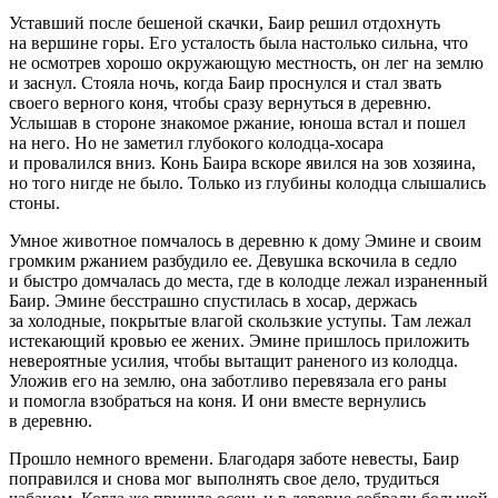
Уставший после бешеной скачки, Баир решил отдохнуть
на вершине горы. Его усталость была настолько сильна, что
не осмотрев хорошо окружающую местность, он лег на землю
и заснул. Стояла ночь, когда Баир проснулся и стал звать
своего верного коня, чтобы сразу вернуться в деревню.
Услышав в стороне знакомое ржание, юноша встал и пошел
на него. Но не заметил глубокого колодца-хосара
и провалился вниз. Конь Баира вскоре явился на зов хозяина,
но того нигде не было. Только из глубины колодца слышались
стоны.
Умное животное помчалось в деревню к дому Эмине и своим
громким ржанием разбудило ее. Девушка вскочила в седло
и быстро домчалась до места, где в колодце лежал израненный
Баир. Эмине бесстрашно спустилась в хосар, держась
за холодные, покрытые влагой скользкие уступы. Там лежал
истекающий кровью ее жених. Эмине пришлось приложить
невероятные усилия, чтобы вытащит раненого из колодца.
Уложив его на землю, она заботливо перевязала его раны
и помогла взобраться на коня. И они вместе вернулись
в деревню.
Прошло немного времени. Благодаря заботе невесты, Баир
поправился и снова мог выполнять свое дело, трудиться