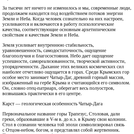
За тысячи лет ничего не изменилось и мы, современные люди,
продолжаем находится под воздействием потоков энергии
Земли и Неба. Когда человек сознательно на них настроен,
усиливаются и включаются в работу психологические
качества, соответствующие основным архетипическим
свойствам и качествам Земли и Неба.
Земля усиливает внутреннюю стабильность,
уравновешенность, самодостаточность, ощущение
благополучия и благосостояния. Небо дает ощущение
успешности, самореализованности, творческой активности,
упорядоченности. Дыхание этих великих космических сил
наиболее отчетливо ощущается в горах. Среди Крымских гор
особое место занимает Чатыр-Даг, древний горный массив,
изображенный на гербе Крыма и считающийся его символом.
Он, словно отец-патриарх, оберегает весь полуостров,
возвышаясь практически в его центре.
Карст — геологическая особенность Чатыр-Дага
Первоначальное название горы Трапезус, Столовая, дали
греки, образовавшие в V-м в. до н.э. в Крыму свои колонии.
Стол в сознании человека той эпохи символизировал связь
с Отцом-небом, богом, и представлял собой жертвенник.