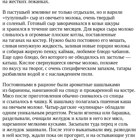
на жестких лежанках.
В пастушьей землянке не только отдыхали, но и варили
«тулупный» сыр из овечьего молока, очень твердый
и соленый. Готовый сыр заворачивался в козьи шкуры
и хранился в течение шести месяцев. Для варки сыра молоко
сливалось в огромные плоские котлы, поставленные
на таганах на костер. Нужно было постоянно его мешать,
сливая ненужную жидкость, заливая новые порции молока
и собирая жирную пенку, каймак, любимое блюдо чабанов.
Еще одно блюдо, без которого не обходилось их застолье —
катыш. Кислое свернувшееся овечье молоко, похожее
по вкусу на творог, с очень специфическим запахом, татары
разбавляли водой и с наслаждением пили.
Постоянными в рационе были ароматные шашлыками
из баранины, нанизанной на спицу и прожаренной на костре.
Мясо после приготовления обычно снималось со спицы
и ссыпалось в чашку. К шашлыку полагалась пшенная каша
на овечьем молоке. Чатыр-дагские «кулинары» обладали
одним уникальным рецептом. Резали ягненка или барашка,
разделывали, очищали желудок и клали в него все мясо,
нарезанное мелкими кусками. Засыпали туда перец и соль
и желудок зашивали. После этого выкапывали яму, разводили
в ней костер, ждали пока он прогорит, и на остывающие угли