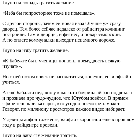
Глупо на лошадь тратить желание.
«Изба бы попросторнее тоже не помешала».
С другой стороны, зачем ей новая изба? Лучше уж сразу
дворец. Тем более сейчас недалеко от райцентра коливинг
построили. Там и дворцы, и фитнес, и повар заморский.
А по оплате коммуналки выходит ненамного дороже.
Глупо на избу тратить желание.
«К Бабе-яге бы в ученицы попасть, премудрость всякую
изучать».
Но с ней потом вовек не расплатиться, конечно, если офлайн
учиться.
А ещё Баба-яга недавно у какого-то боярина айфон подрезала
и прознала про чудо-чудное, что Ютубом зовётся. В прямом
эфире теперь зелья варит, кто угодно посмотреть может.
Говорят, по миллиону просмотров каждое видео набирает.
У девицы айфон тоже есть, вайфай скоростной ещё в прошлом
году в райцентре провели.
Глупо на Бабу-ягу желание тратить.