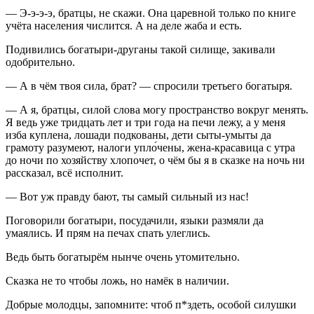
— Э-э-э-э, братцы, не скажи. Она царевной только по книге
учёта населения числится. А на деле жаба и есть.
Подивились богатыри-друганы такой силище, закивали
одобрительно.
— А в чём твоя сила, брат? — спросили третьего богатыря.
— А я, братцы, силой слова могу пространство вокруг менять.
Я ведь уже тридцать лет и три года на печи лежу, а у меня
изба куплена, лошади подкованы, дети сыты-умыты да
грамоту разумеют, налоги упло́чены, жена-красавица с утра
до ночи по хозяйству хлопочет, о чём бы я в сказке на ночь ни
рассказал, всё исполнит.
— Вот уж правду бают, ты самый сильный из нас!
Поговорили богатыри, посудачили, языки размяли да
умаялись. И прям на печах спать улеглись.
Ведь быть богатырём нынче очень утомительно.
Сказка не то чтобы ложь, но намёк в наличии.
Добрые молодцы, запомните: чтоб п*здеть, особой силушки