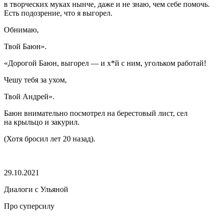
в творческих муках нынче, даже и не знаю, чем себе помочь.
Есть подозрение, что я выгорел.
Обнимаю,
Твой Баюн».
«Дорогой Баюн, выгорел — и х*й с ним, угольком работай!
Чешу тебя за ухом,
Твой Андрей».
Баюн внимательно посмотрел на берестовый лист, сел
на крыльцо и за
курил
.
(Хотя бросил лет 20 назад).
⠀
29.10.2021
Диалоги с Ульяной
Про суперсилу