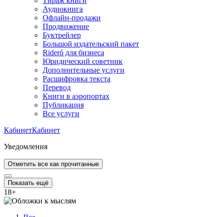
Тираж книги
Аудиокнига
Офлайн-продажи
Продвижение
Буктрейлер
Большой издательский пакет
Rideró для бизнеса
Юридический советник
Дополнительные услуги
Расшифровка текста
Перевод
Книги в аэропортах
Публикация
Все услуги
Кабинет
Кабинет
Уведомления
Отметить все как прочитанные
Показать ещё
18
+