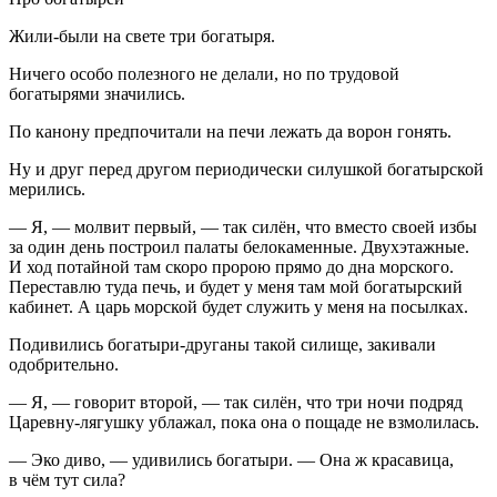
Жили-были на свете три богатыря.
Ничего особо полезного не делали, но по трудовой
богатырями значились.
По канону предпочитали на печи лежать да ворон гонять.
Ну и друг перед другом периодически силушкой богатырской
мерились.
— Я, — молвит первый, — так силён, что вместо своей избы
за один день построил палаты белокаменные. Двухэтажные.
И ход потайной там скоро пророю прямо до дна морского.
Переставлю туда печь, и будет у меня там мой богатырский
кабинет. А царь морской будет служить у меня на посылках.
Подивились богатыри-друганы такой силище, закивали
одобрительно.
— Я, — говорит второй, — так силён, что три ночи подряд
Царевну-лягушку ублажал, пока она о пощаде не взмолилась.
— Эко диво, — удивились богатыри. — Она ж красавица,
в чём тут сила?