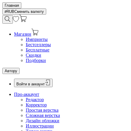
Главная
RUB
Сменить валюту
Магазин
Импринты
Бестселлеры
Бесплатные
Скидки
Подборки
Автору
Войти в аккаунт
Про-аккаунт
Редактор
Корректор
Простая верстка
Сложная верстка
Дизайн обложки
Иллюстрации