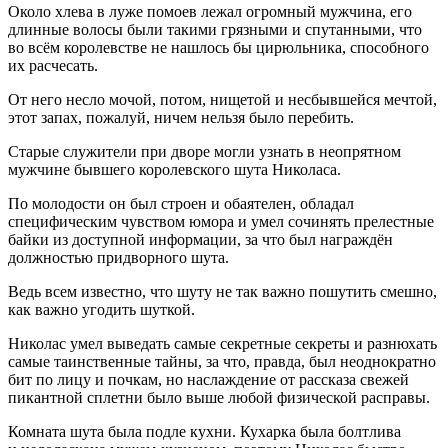
Около хлева в луже помоев лежал огромный мужчина, его
длинные волосы были такими грязными и спутанными, что
во всём королевстве не нашлось бы цирюльника, способного
их расчесать.
От него несло мочой, потом, нищетой и несбывшейся мечтой,
этот запах, пожалуй, ничем нельзя было перебить.
Старые служители при дворе могли узнать в неопрятном
мужчине бывшего королевского шута Николаса.
По молодости он был строен и обаятелен, обладал
специфическим чувством юмора и умел сочинять прелестные
байки из доступной информации, за что был награждён
должностью придворного шута.
Ведь всем известно, что шуту не так важно пошутить смешно,
как важно угодить шуткой.
Николас умел выведать самые секретные секреты и разнюхать
самые таинственные тайны, за что, правда, был неоднократно
бит по лицу и почкам, но наслаждение от рассказа свежей
пикантной сп
летн
и было выше любой физической расправы.
Комната шута была подле кухни. Кухарка была болтлива