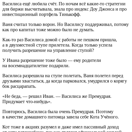
Василиса ещё любила счёт. По ночам всё какие-то стратегии
для биржи высчитывала, знала про индекс Доу Джонса и про
инвестиционный портфель Тинькофф.
Ваня считал только ворон. Но Василису поддерживал, потому
как про капитал тоже можно было не думать.
Как-то раз Василиса домой с работы не пешком пришла,
а в двухместной ступе прилетела. Когда только успела
получить разрешение на управление ступой?
У Ивана разрешение тоже было — ему родители
на восем
надцат
илетие подарили.
Василиса разрешила на ступе полетать, Ваня полетел перед
друзьями хвастаться, да когда парковался, умудрился о корягу
бок расцарапать.
«Не беда, — решил Иван. — Василиса же Премудрая.
Придумает что-нибудь».
Повторюсь, Василиса была очень Премудрая. Поэтому
в качестве домашнего питомца завела себе Кота Учёного.
Кот тоже в акциях разумел и даже имел пассивный доход