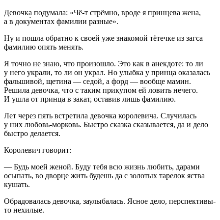
Девочка подумала: «Чё-т стрёмно, вроде я принцева жена,
а в доку́ментах фамилии разные».
Ну и пошла обратно к своей уже знакомой тётечке из загса
фамилию опять менять.
Я точно не знаю, что произошло. Это как в анекдоте: то ли
у него украли, то ли он украл. Но улыбка у принца оказалась
фальшивой, щетина — седой, а форд — вообще мамин.
Решила девочка, что с таким прикупом ей ловить нечего.
И ушла от принца в закат, оставив лишь фамилию.
Лет через пять встретила девочка королевича. Случилась
у них любовь-морковь. Быстро сказка сказывается, да и дело
быстро делается.
Королевич говорит:
— Будь моей женой. Буду тебя всю жизнь любить, дарами
осыпать, во дворце жить будешь да с золотых тарелок яства
кушать.
Обрадовалась девочка, заулыбалась. Ясное дело, перспективы-
то нехилые.