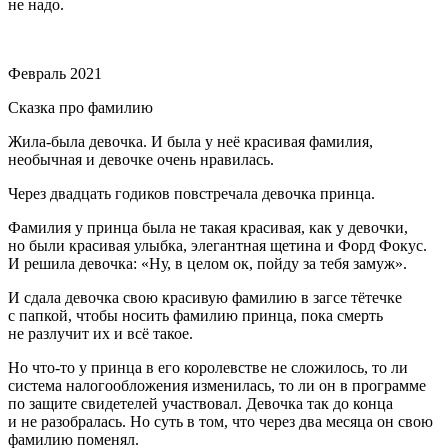
не надо.
⠀
Февраль 2021
Сказка про фамилию
Жила-была девочка. И была у неё красивая фамилия,
необычная и девочке очень нравилась.
Через двадцать годиков повстречала девочка принца.
Фамилия у принца была не такая красивая, как у девочки,
но были красивая улыбка, элегантная щетина и Форд Фокус.
И решила девочка: «Ну, в целом ок, пойду за тебя замуж».
И сдала девочка свою красивую фамилию в загсе тётечке
с папкой, чтобы носить фамилию принца, пока смерть
не разлучит их и всё такое.
Но что-то у принца в его королевстве не сложилось, то ли
система налогообложения изменилась, то ли он в программе
по защите свидетелей участвовал. Девочка так до конца
и не разобралась. Но суть в том, что через два месяца он свою
фамилию поменял.