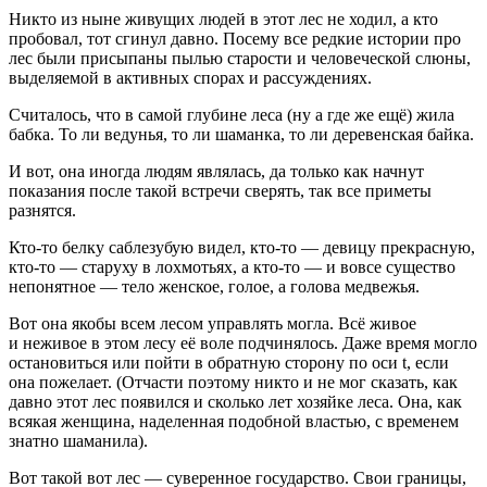
Никто из ныне живущих людей в этот лес не ходил, а кто
пробовал, тот сгинул давно. Посему все редкие истории про
лес были присыпаны пылью старости и человеческой слюны,
выделяемой в активных спорах и рассуждениях.
Считалось, что в самой глубине леса (ну а где же ещё) жила
бабка. То ли ведунья, то ли шаманка, то ли деревенская байка.
И вот, она иногда людям являлась, да только как начнут
показания после такой встречи сверять, так все приметы
разнятся.
Кто-то белку саблезубую видел, кто-то — девицу прекрасную,
кто-то — старуху в лохмотьях, а кто-то — и вовсе существо
непонятное — тело женское, голое, а голова медвежья.
Вот она якобы всем лесом управлять могла. Всё живое
и неживое в этом лесу её воле подчинялось. Даже время могло
остановиться или пойти в обратную сторону по оси t, если
она пожелает. (Отчасти поэтому никто и не мог сказать, как
давно этот лес появился и сколько лет хозяйке леса. Она, как
всякая женщина, наделенная подобной властью, с временем
знатно шаманила).
Вот такой вот лес — суверенное государство. Свои границы,