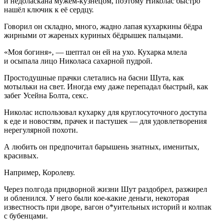
и недо
ласк
ана мужем-кузнецом, поэтому Николас быстро
нашёл ключик к её сердцу.
Говорил он складно, много, жадно лапая кухаркины бёдра
жирными от жареных куриных бёдрышек пальцами.
«Моя богиня», — шептал он ей на ухо. Кухарка млела
и осыпала лицо Николаса сахарной пудрой.
Простодушные прачки слетались на басни Шута, как
мотыльки на свет. Иногда ему даже перепадал быстрый, как
забег Усейна Болта,
секс
.
Николас использовал кухарку для круглосуточного доступа
к еде и новостям, прачек и пастушек — для удовлетворения
нерегулярной похоти.
А любить он предпочитал барышень знатных, именитых,
красивых.
Например, Королеву.
Через полгода придворной жизни Шут раздобрел, разжирел
и обленился. У него были кое-какие деньги, некоторая
известность при дворе, вагон о*уительных историй и колпак
с бубенцами.