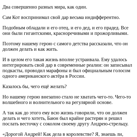
Два совершенно разных мира, как один.
Сам Кот воспринимал свой дар весьма индифферентно.
Подобным обладали и его отец, и его дед, и его прадед. Все
они были гигантскими, красноречивыми и прожорливыми.
Поэтому нашему герою с самого детства рассказали, что он
должен делать и как жить.
И в целом его такая жизнь вполне устраивала. Ему удалось
интегрировать свой дар в современные реалии: он записывал
подкасты, проводил марафоны и был официальным голосом
одного
америк
анского актёра в
Росси
и.
Казалось бы, чего ещё желать?
Но нашему герою внезапно стало не хватать чего-то. Чего-то
волшебного и волнительного на регулярной основе.
А так как до этого ему всю жизнь говорили, что он должен
делать и чего хотеть, Баюн был крайне растерян и решил
послать весточку с соколом своему другу Андрею-стрельцу.
«Дорогой Андрей! Как дела в королевстве? Я, знаешь ли,