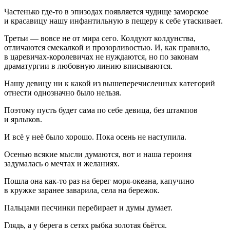
Частенько где-то в эпизодах появляется чудище заморское
и красавицу нашу инфантильную в пещеру к себе утаскивает.
Третьи — вовсе не от мира сего. Колдуют колдунства,
отличаются смекалкой и прозорливостью. И, как правило,
в царевичах-королевичах не нуждаются, но по законам
драматургии в любовную линию вписываются.
Нашу девицу ни к какой из вышеперечисленных категорий
отнести однозначно было нельзя.
Поэтому пусть будет сама по себе девица, без штампов
и ярлыков.
И всё у неё было хорошо. Пока осень не наступила.
Осенью всякие мысли думаются, вот и наша
героин
я
задумалась о мечтах и желаниях.
Пошла она как-то раз на берег моря-океана, капучино
в кружке заранее заварила, села на бережок.
Пальцами песчинки перебирает и думы думает.
Глядь, а у берега в сетях рыбка золотая бьётся.