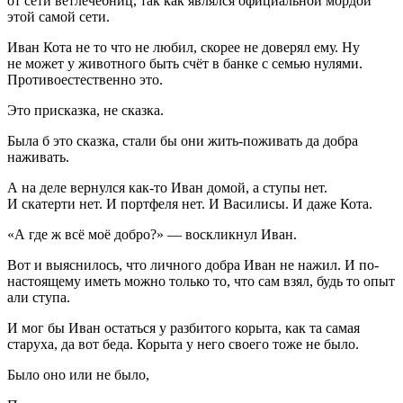
от сети ветлечебниц, так как являлся официальной мордой
этой самой сети.
Иван Кота не то что не любил, скорее не доверял ему. Ну
не может у животного быть счёт в банке с семью нулями.
Противоестественно это.
Это присказка, не сказка.
Была б это сказка, стали бы они жить-поживать да добра
наживать.
А на деле вернулся как-то Иван домой, а ступы нет.
И скатерти нет. И портфеля нет. И Василисы. И даже Кота.
«А где ж всё моё добро?» — воскликнул Иван.
Вот и выяснилось, что личного добра Иван не нажил. И по-
настоящему иметь можно только то, что сам взял, будь то опыт
али ступа.
И мог бы Иван остаться у разбитого корыта, как та самая
старуха, да вот беда. Корыта у него своего тоже не было.
Было оно или не было,