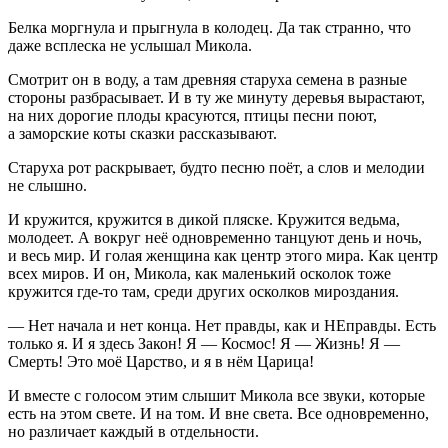
Белка моргнула и прыгнула в колодец. Да так странно, что
даже всплеска не услышал Микола.
Смотрит он в воду, а там древняя старуха семена в разные
стороны разбрасывает. И в ту же минуту деревья вырастают,
на них дорогие плоды красуются, птицы песни поют,
а заморские коты сказки рассказывают.
Старуха рот раскрывает, будто песню поёт, а слов и мелодии
не слышно.
И кружится, кружится в дикой пляске. Кружится ведьма,
молодеет. А вокруг неё одновременно танцуют день и ночь,
и весь мир. И голая женщина как центр этого мира. Как центр
всех миров. И он, Микола, как маленький осколок тоже
кружится где-то там, среди других осколков мироздания.
— Нет начала и нет конца. Нет правды, как и НЕправды. Есть
только я. И я здесь Закон! Я — Космос! Я — Жизнь! Я —
Смерть! Это моё Царство, и я в нём Царица!
И вместе с голосом этим слышит Микола все звуки, которые
есть на этом свете. И на том. И вне света. Все одновременно,
но различает каждый в отдельности.