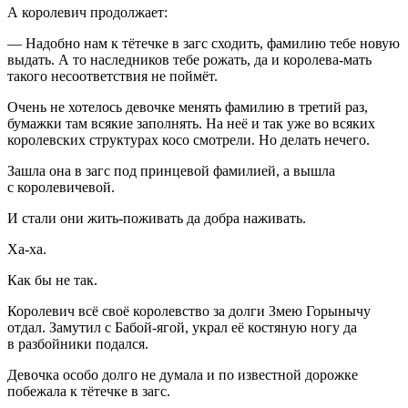
А королевич продолжает:
— Надобно нам к тётечке в загс сходить, фамилию тебе новую
выдать. А то наследников тебе рожать, да и королева-мать
такого несоответствия не поймёт.
Очень не хотелось девочке менять фамилию в третий раз,
бумажки там всякие заполнять. На неё и так уже во всяких
королевских структурах косо смотрели. Но делать нечего.
Зашла она в загс под принцевой фамилией, а вышла
с королевичевой.
И стали они жить-поживать да добра наживать.
Ха-ха.
Как бы не так.
Королевич всё своё королевство за долги Змею Горынычу
отдал. Замутил с Бабой-ягой, украл её костяную ногу да
в разбойники подался.
Девочка особо долго не думала и по известной дорожке
побежала к тётечке в загс.