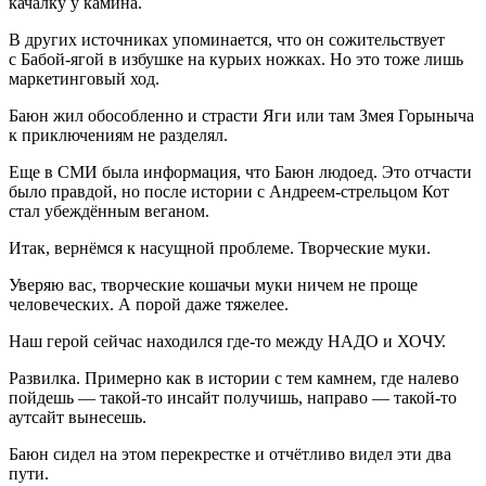
качалку у камина.
В других источниках упоминается, что он сожительствует
с Бабой-ягой в избушке на курьих ножках. Но это тоже лишь
маркетинговый ход.
Баюн жил обособленно и страсти Яги или там Змея Горыныча
к приключениям не разделял.
Еще в СМИ была информация, что Баюн людоед. Это отчасти
было правдой, но после истории с Андреем-стрельцом Кот
стал убеждённым веганом.
Итак, вернёмся к насущной проблеме. Творческие муки.
Уверяю вас, творческие кошачьи муки ничем не проще
человеческих. А порой даже тяжелее.
Наш герой сейчас находился где-то между НАДО и ХОЧУ.
Развилка. Примерно как в истории с тем камнем, где налево
пойдешь — такой-то инсайт получишь, направо — такой-то
аутсайт вынесешь.
Баюн сидел на этом перекрестке и отчётливо видел эти два
пути.