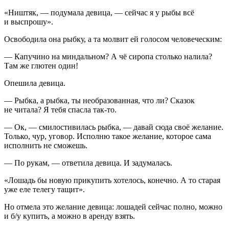
«Ништяк, — подумала девица, — сейчас я у рыбы всё
и выспрошу».
Освободила она рыбку, а та молвит ей голосом человеческим:
— Капучино на миндальном? А чё сиропа столько налила?
Там же глютен один!
Опешила девица.
— Рыбка, а рыбка, ты необразованная, что ли? Сказок
не читала? Я тебя спасла так-то.
— Ок, — смилостивилась рыбка, — давай сюда своё желание.
Только, чур, уговор. Исполню такое желание, которое сама
исполнить не сможешь.
— По рукам, — ответила девица. И задумалась.
«Лошадь бы новую прикупить хотелось, конечно. А то старая
уже еле телегу тащит».
Но отмела это желание девица: лошадей сейчас полно, можно
и б/у купить, а можно в аренду взять.