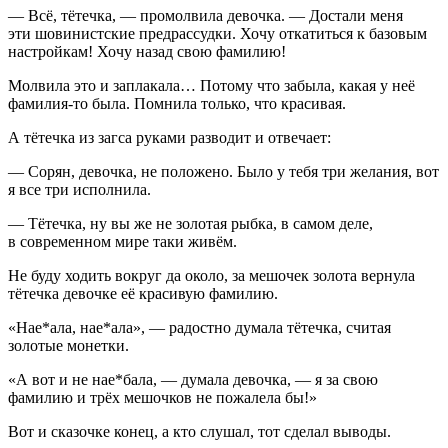
— Всё, тётечка, — промолвила девочка. — Достали меня
эти
шовин
истские предрассудки. Хочу откатиться к базовым
настройкам! Хочу назад свою фамилию!
Молвила это и заплакала… Потому что забыла, какая у неё
фамилия-то была. Помнила только, что красивая.
А тётечка из загса руками разводит и отвечает:
— Сорян, девочка, не положено. Было у тебя три желания, вот
я все три исполнила.
— Тётечка, ну вы же не золотая рыбка, в самом деле,
в современном мире таки живём.
Не буду ходить вокруг да около, за мешочек золота вернула
тётечка девочке её красивую фамилию.
«Нае*ала, нае*ала», — радостно думала тётечка, считая
золотые монетки.
«А вот и не нае*бала, — думала девочка, — я за свою
фамилию и трёх мешочков не пожалела бы!»
Вот и сказочке конец, а кто слушал, тот сделал выводы.