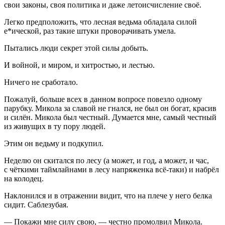
свои законы, своя политика и даже летоисчисление своё.
Легко предположить, что лесная ведьма обладала силой
е*ической, раз такие штуки проворачивать умела.
Пытались люди секрет этой силы добыть.
И
войн
ой, и миром, и хитростью, и лестью.
Ничего не сработало.
Пожалуй, больше всех в данном вопросе повезло одному
парубку. Микола за славой не гнался, не был он богат, красив
и силён. Микола был честный. Думается мне, самый честный
из живущих в ту пору людей.
Этим он ведьму и подкупил.
Неделю он скитался по лесу (а может, и год, а может, и час,
с чёткими таймлайнами в лесу напряженка всё-таки) и набрёл
на колодец.
Наклонился и в отражении видит, что на плече у него белка
сидит. Саблезубая.
— Покажи мне силу свою, — честно промолвил Микола.