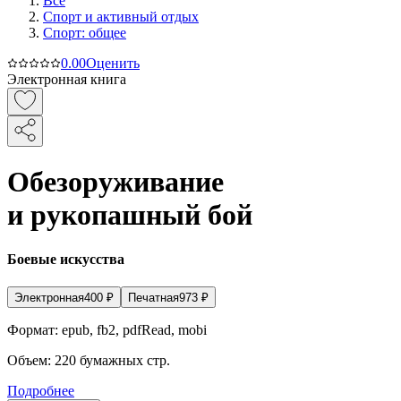
Все
Спорт и активный oтдых
Спорт: общее
0.0
0
Оценить
Электронная книга
Обезоруживание
и рукопашный бой
Боевые искусства
Электронная
400
₽
Печатная
973
₽
Формат:
epub, fb2, pdfRead, mobi
Объем:
220
бумажных стр.
Подробнее