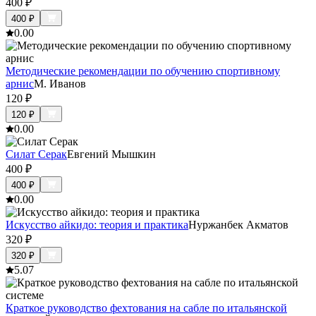
400
₽
400
₽
0.0
0
Методические рекомендации по обучению спортивному
арнис
М. Иванов
120
₽
120
₽
0.0
0
Силат Серак
Евгений Мышкин
400
₽
400
₽
0.0
0
Искусство айкидо: теория и практика
Нуржанбек Акматов
320
₽
320
₽
5.0
7
Краткое руководство фехтования на сабле по итальянской