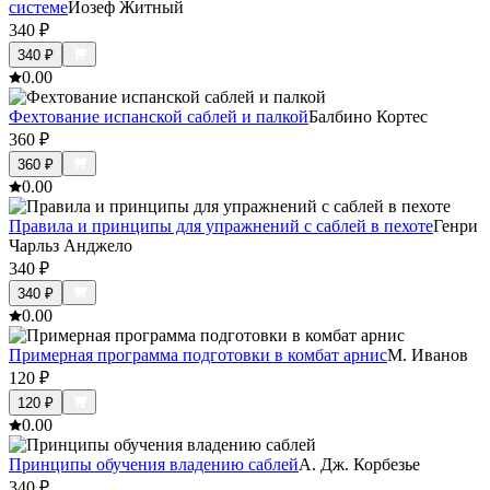
системе
Йозеф Житный
340
₽
340
₽
0.0
0
Фехтование испанской саблей и палкой
Балбино Кортес
360
₽
360
₽
0.0
0
Правила и принципы для упражнений с саблей в пехоте
Генри
Чарльз Анджело
340
₽
340
₽
0.0
0
Примерная программа подготовки в комбат арнис
М. Иванов
120
₽
120
₽
0.0
0
Принципы обучения владению саблей
А. Дж. Корбезье
340
₽