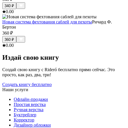
340
₽
0.0
0
Новая система фехтования саблей для пехоты
Ричард Ф.
Бертон
360
₽
360
₽
0.0
0
Издай свою книгу
Создай свою книгу с Rideró бесплатно прямо сейчас. Это
просто, как раз, два, три!
Создать книгу бесплатно
Наши услуги
Офлайн-продажи
Простая верстка
Ручная верстка
Буктрейлер
Корректор
Дизайнер обложки