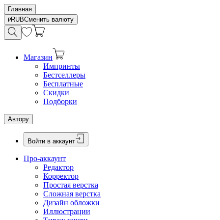
Главная
RUB
Сменить валюту
Магазин
Импринты
Бестселлеры
Бесплатные
Скидки
Подборки
Автору
Войти в аккаунт
Про-аккаунт
Редактор
Корректор
Простая верстка
Сложная верстка
Дизайн обложки
Иллюстрации