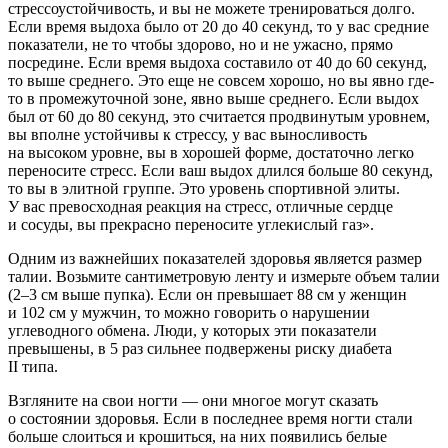
стрессоустойчивость, и вы не можете тренироваться долго.
Если время выдоха было от 20 до 40 секунд, то у вас средние
показатели, не то чтобы здорово, но и не ужасно, прямо
посредине. Если время выдоха составило от 40 до 60 секунд,
то выше среднего. Это еще не совсем хорошо, но вы явно где-
то в промежуточной зоне, явно выше среднего. Если выдох
был от 60 до 80 секунд, это считается продвинутым уровнем,
вы вполне устойчивы к стрессу, у вас выносливость
на высоком уровне, вы в хорошей форме, достаточно легко
переносите стресс. Если ваш выдох длился больше 80 секунд,
то вы в элитной группе. Это уровень спортивной элиты.
У вас превосходная реакция на стресс, отличные сердце
и сосуды, вы прекрасно переносите углекислый газ».
Одним из важнейших показателей здоровья является размер
талии. Возьмите сантиметровую ленту и измерьте объем талии
(2–3 см выше пупка). Если он превышает 88 см у женщин
и 102 см у мужчин, то можно говорить о нарушении
углеводного обмена. Люди, у которых эти показатели
превышены, в 5 раз сильнее подвержены риску диабета
II типа.
Взгляните на свои ногти — они многое могут сказать
о состоянии здоровья. Если в последнее время ногти стали
больше слоиться и крошиться, на них появились белые