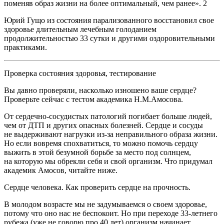
поменяв образ жизни на более оптимальный, чем ранее».
2
Юрий Гущо из состояния парализованного восстановил свое
здоровье длительным лечебным голоданием
продолжительностью 33 сутки и другими оздоровительными
практиками.
Проверка состояния здоровья, тестирование
Вы давно проверяли, насколько изношено ваше сердце?
Проверьте сейчас с тестом академика Н.М.Амосова.
От сердечно-сосудистых патологий погибает больше людей,
чем от ДТП и других опасных болезней. Сердце и сосуды
не выдерживают нагрузки из-за неправильного образа жизни.
Но если вовремя спохватиться, то можно помочь сердцу
выжить в этой безумной борьбе за место под солнцем,
на которую мы обрекли себя и свой организм. Что придумал
академик Амосов, читайте ниже.
Сердце человека. Как проверить сердце на прочность.
В молодом возрасте мы не задумываемся о своем здоровье,
потому что оно нас не беспокоит. Но при переходе 33-
летн
его
рубежа (уже не говорю про 40 лет) организм начинает