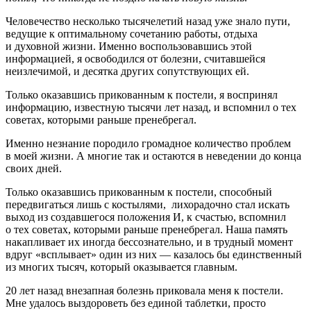
Человечество несколько тысячелетий назад уже знало пути,
ведущие к оптимальному сочетанию работы, отдыха
и духовной жизни. Именно воспользовавшись этой
информацией, я освободился от болезни, считавшейся
неизлечимой, и десятка других сопутствующих ей.
Только оказавшись прикованным к постели, я воспринял
информацию, известную тысячи лет назад, и вспомнил о тех
советах, которыми раньше пренебрегал.
Именно незнание породило громадное количество проблем
в моей жизни. А многие так и остаются в неведении до конца
своих дней.
Только оказавшись прикованным к постели, способный
передвигаться лишь с костылями, ­ лихорадочно стал искать
выход из создавшегося положения И, к счастью, вспомнил
о тех советах, которыми раньше пренебрегал. Наша память
накапливает их иногда бессознательно, и в трудный момент
вдруг «всплывает» один из них — казалось бы единст­венный
из многих тысяч, который оказывается главным.
20 лет назад внезапная болезнь приковала меня к постели.
Мне удалось выздороветь без единой
таблет
ки, просто