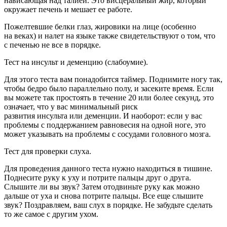
нависающая над талией. Это висцеральный жир, который
окружает печень и мешает ее работе.
Пожелтевшие белки глаз, жировики на лице (особенно
на веках) и налет на языке также свидетельствуют о том, что
с печенью не все в порядке.
Тест на инсульт и деменцию (слабоумие).
Для этого теста вам понадобится таймер. Поднимите ногу так,
чтобы бедро было параллельно полу, и засеките время. Если
вы можете так простоять в течение 20 или более секунд, это
означает, что у вас минимальный риск
развития инсульта или деменции. И наоборот: если у вас
проблемы с поддержанием равновесия на одной ноге, это
может указывать на проблемы с сосудами головного мозга.
Тест для проверки слуха.
Для проведения данного теста нужно находиться в тишине.
Поднесите руку к уху и потрите пальцы друг о друга.
Слышите ли вы звук? Затем отодвиньте руку как можно
дальше от уха и снова потрите пальцы. Все еще слышите
звук? Поздравляем, ваш слух в порядке. Не забудьте сделать
то же самое с другим ухом.