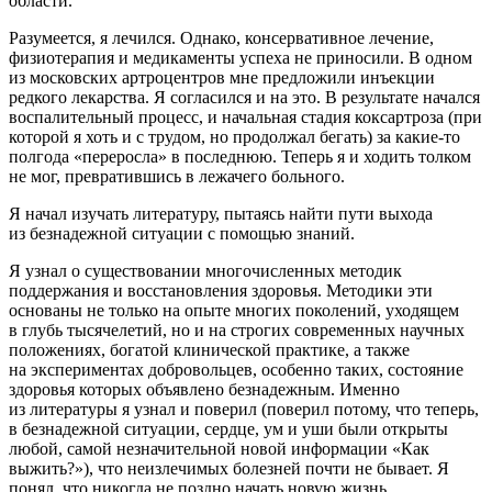
области.
Разумеется, я лечился. Однако, консервативное лечение,
физиоте­рапия и медикаменты успеха не приносили. В одном
из московских артроцентров мне предложили инъекции
редкого лекарства. Я согласил­ся и на это. В результате начался
воспалительный процесс, и начальная стадия
кокс
артроза (при
которой я хоть и с трудом, но продолжал бегать) за какие-то
полгода «переросла» в последнюю. Теперь я и ходить толком
не мог, превратившись в лежачего больного.
Я начал изучать литературу, пытаясь найти пути выхода
из безнадежной ситуации с помощью знаний.
Я узнал о существовании многочисленных методик
поддержания и восстановления здоровья. Методики эти
основаны не только на опыте многих поколений, уходящем
в глубь тысячелетий, но и на строгих современных научных
положениях, богатой клинической практике, а также
на экспериментах добровольцев, особенно таких, состояние
здоровья которых объявлено безнадежным. Именно
из литературы я узнал и поверил (поверил потому, что теперь,
в безнадежной ситуации, сердце, ум и уши были открыты
любой, самой незначительной новой информации «Как
выжить?»), что неизлечимых болезней почти не бывает. Я
понял, что никогда не поздно начать новую жизнь.