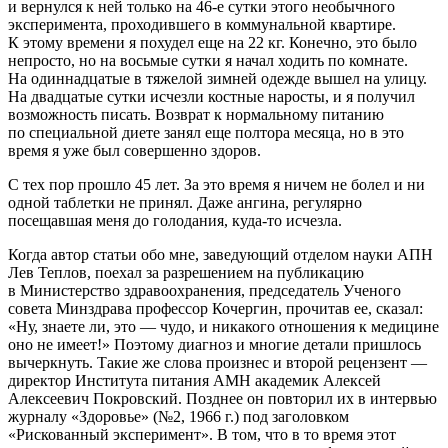
и вернулся к ней только на 46-е сутки этого необычного
эксперимента, проходившего в коммунальной квартире.
К этому времени я похудел еще на 22 кг. Конечно, это было
непросто, но на восьмые сутки я начал ходить по комнате.
На один
надцат
ые в тяжелой зимней одежде вышел на улицу.
На двадцатые сутки исчезли костные наросты, и я получил
возможность писать. Возврат к нормальному питанию
по специальной диете занял еще полтора месяца, но в это
время я уже был совершенно здоров.
С тех пор прошло 45 лет. За это время я ничем не болел и ни
одной
таблет
ки не принял. Даже ангина, регулярно
посещавшая меня до голодания, куда-то исчезла.
Когда автор статьи обо мне, заведующий отделом науки АПН
Лев Теплов, поехал за разрешением на публикацию
в Министерство здравоохранения, председатель Ученого
совета Минздрава профессор Кочергин, прочитав ее, сказал:
«Ну, знаете ли, это — чудо, и никакого отношения к медицине
оно не имеет!» Поэтому диагноз и многие детали пришлось
вычеркнуть. Такие же слова произнес и второй рецензент —
директор Института питания АМН академик Алексей
Алексеевич Покровский. Позднее он повторил их в интервью
журналу «Здоровье» (№2, 1966 г.) под заголовком
«Рискованный эксперимент». В том, что в то время этот