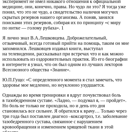
эксперимент не имел никакого отношения к официальной
медицине, они, конечно, правы. Но чудо ли это? Я тогда уже
понял, что это не чудо, а свидетельство наличия могучих
скрытых резервов нашего организма. А поняв, занялся
поисками этих резервов, собирая их по принципу «с миру
по нитке — голому рубаха».
1
Я лично знал В.А.Лешковцева. Доброжелательный,
отзывчивый, всегда готовый прийти на помощь, таким он мне
запомнился. Лешковцев издавал книги, выступал
на телевидении, рассказывал при встречах что и как можно
использовать из оздоровительных практик. Из его биографии
в интернете я узнал, что он был одним из лучших лекторов
Всесоюзного общества «Знание».
Ю.П.Гущо: «С определенного момента я стал замечать, что
здоровье мое медленно, но неуклонно ухудшается.
Однажды во время тренировки я вдруг почувствовал боль
в тазобедренном суставе. «Ладно, — подумал я, — пройдет».
Но боль не только не проходила, но и день ото дня
становилась все сильнее. Я обратился к врачу… Только через
три года был поставлен диагноз –
кокс
артроз, т.е. заболевание
тазобедренного сустава, связанное с нарушением
кровообращения и изменением хрящевой ткани в этой