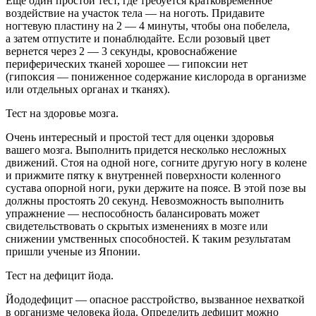
Еще один простой тест, где требуется кратковременное
воздействие на участок тела — на ноготь. Придавите
ногтевую пластину на 2 — 4 минуты, чтобы она побелела,
а затем отпустите и понаблюдайте. Если розовый цвет
вернется через 2 — 3 секунды, кровоснабжение
периферических тканей хорошее — гипоксии нет
(гипоксия — пониженное содержание кислорода в организме
или отдельных органах и тканях).
Тест на здоровье мозга.
Очень интересный и простой тест для оценки здоровья
вашего мозга. Выполнить придется несколько несложных
движений. Стоя на одной ноге, согните другую ногу в колене
и прижмите пятку к внутренней поверхности коленного
сустава опорной ноги, руки держите на поясе. В этой позе вы
должны простоять 20 секунд. Невозможность выполнить
упражнение — неспособность балансировать может
свидетельствовать о скрытых изменениях в мозге или
снижении умственных способностей. К таким результатам
пришли ученые из Японии.
Тест на дефицит йода.
Йододефицит — опасное расстройство, вызванное нехваткой
в организме человека йода. Определить дефицит можно