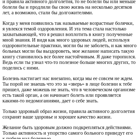
и правила активного долголетия, то не болели бы или меньше
болели бы и продлили бы свою жизнь на несколько десятков
лет, а возможно, стали бы долгожителями.
Когда у меня появились так называемые возрастные болячки,
я увлекся темой оздоровления. И эта тема стала настолько
захватывающей, что я решил воплотить в книгу полученные
мной знания. И видя как много здоровых людей, используя
оздоровительные практики, могли бы не заболеть, и как много
больных могли бы выздороветь, мое желание написать такую
книгу становилось все более настойчивым. Я даже торопился.
Ведь если ты узнал что-то полезное больше многих других, то
поделись с ними.
Болезнь настигает нас внезапно, когда мы ее совсем не ждем.
Ты порой не знаешь что это за «зверь» в лице болезни к тебе
пришел, даже можешь не знать, что в человеческом организме
есть такой орган, а он начинает болеть или проявляется
какими-то недомоганиями, дает о себе знать.
Только здоровый образ жизни, правила активного долголетия
сохранят ваше здоровье и хорошее качество жизни.
Желание быть здоровым должно подкрепляться действиями.
Только активность и упорство самого больного приведут его
к победе над болезнью.