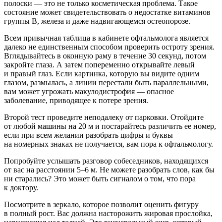
полоски — это не только косметическая проблема. Такое
состояние может свидетельствовать о недостатке витаминов
группы В, железа и даже надвигающемся остеопорозе.
Всем привычная таблица в кабинете офтальмолога является
далеко не единственным способом проверить остроту зрения.
Вглядывайтесь в оконную раму в течение 30 секунд, потом
закройте глаза. А затем попеременно открывайте левый
и правый глаз. Если картинка, которую вы видите одним
глазом, размылась, а линии перестали быть параллельными,
вам может угрожать макулодистрофия — опасное
заболевание, приводящее к потере зрения.
Второй тест проведите неподалеку от парковки. Отойдите
от любой машины на 20 м и постарайтесь различить ее номер,
если при всем желании разобрать цифры и буквы
на номерных знаках не получается, вам пора к офтальмологу.
Попробуйте услышать разговор собеседников, находящихся
от вас на расстоянии 5–6 м. Не можете разобрать слов, как бы
ни старались? Это может быть сигналом о том, что пора
к доктору.
Посмотрите в зеркало, которое позволит оценить фигуру
в полный рост. Вас должна насторожить жировая прослойка,