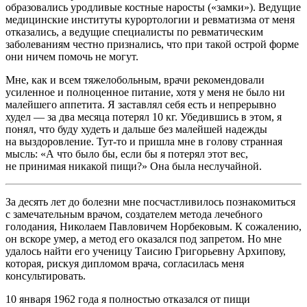
образовались уродливые костные наросты («замки»). Ведущие
медицинские институты курортологии и ревматизма от меня
отказались, а ведущие специалисты по ревматическим
заболеваниям честно признались, что при такой острой форме
они ничем помочь не могут.
Мне, как и всем тяжелобольным, врачи рекомендовали
усиленное и полноценное питание, хотя у меня не было ни
малейшего аппетита. Я заставлял себя есть и непрерывно
худел — за два месяца потерял 10 кг. Убедившись в этом, я
понял, что буду худеть и дальше без малейшей надежды
на выздоровление. Тут-то и пришла мне в голову странная
мысль: «А что было бы, если бы я потерял этот вес,
не принимая никакой пищи?» Она была неслучайной.
За десять лет до болезни мне посчастливилось познакомиться
с замечательным врачом, создателем метода лечебного
голодания, Николаем Павловичем Норбековым. К сожалению,
он вскоре умер, а метод его оказался под запретом. Но мне
удалось найти его ученицу Таисию Григорьевну Архипову,
которая, рискуя дипломом врача, согласилась меня
консультировать.
10 января 1962 года я полностью отказался от пищи