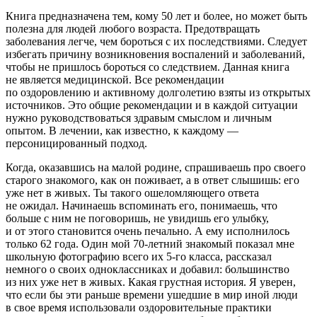
Книга предназначена тем, кому 50 лет и более, но может быть
полезна для людей любого возраста. Предотвращать
заболевания легче, чем бороться с их последствиями. Следует
избегать причину возникновения воспалений и заболеваний,
чтобы не пришлось бороться со следствием. Данная книга
не является медицинской. Все рекомендации
по оздоровлению и активному долголетию взяты из открытых
источников. Это общие рекомендации и в каждой ситуации
нужно руководствоваться здравым смыслом и личным
опытом. В лечении, как известно, к каждому —
персоницированный подход.
Когда, оказавшись на малой родине, спрашиваешь про своего
старого знакомого, как он поживает, а в ответ слышишь: его
уже нет в живых. Ты такого ошеломляющего ответа
не ожидал. Начинаешь вспоминать его, понимаешь, что
больше с ним не поговоришь, не увидишь его улыбку,
и от этого становится очень печально. А ему исполнилось
только 62 года. Один мой 70-
летн
ий знакомый показал мне
школьную фотографию всего их 5-го класса, рассказал
немного о своих одноклассниках и добавил: большинство
из них уже нет в живых. Какая грустная история. Я уверен,
что если бы эти раньше времени ушедшие в мир иной люди
в свое время использовали оздоровительные практики