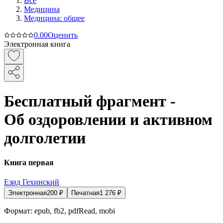
Все
Медицина
Медицина: общее
0.0
0
Оценить
Электронная книга
Бесплатный фрагмент -
Об оздоровлении и активном
долголетии
Книга первая
Езид Гехинский
Электронная
200
₽
Печатная
1 276
₽
Формат:
epub, fb2, pdfRead, mobi