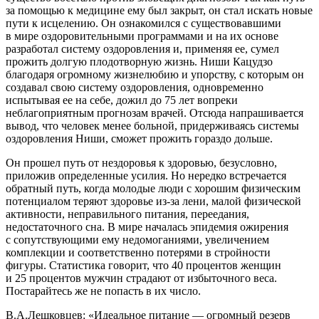
за помощью к медицине ему был закрыт, он стал искать новые
пути к исцелению. Он ознакомился с существовавшими
в мире оздоровительными программами и на их основе
разработал систему оздоровления и, применяя ее, сумел
прожить долгую плодотворную жизнь. Ниши Кацудзо
благодаря огромному жизнелюбию и упорству, с которым он
создавал свою систему оздоровления, одновременно
испытывая ее на себе, дожил до 75 лет вопреки
неблагоприятным прогнозам врачей. Отсюда напрашивается
вывод, что человек менее больной, придерживаясь системы
оздоровления Ниши, сможет прожить гораздо дольше.
Он прошел путь от нездоровья к здоровью, безусловно,
приложив определенные усилия. Но нередко встречается
обратный путь, когда молодые люди с хорошим физическим
потенциалом теряют здоровье из-за лени, малой физической
активности, неправильного питания, переедания,
недостаточного сна. В мире началась эпидемия ожирения
с сопутствующими ему недомоганиями, увеличением
комплекции и соответственно потерями в стройности
фигуры. Статистика говорит, что 40 процентов женщин
и 25 процентов мужчин страдают от избыточного веса.
Постарайтесь же не попасть в их число.
В.А.Лешковцев: «Идеальное питание — огромный резерв