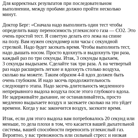
Для корректных результатов при последовательном
выполнении, между пробами должно пройти несколько
минут.
Доктор Берг: «Сначала надо выполнить один тест чтобы
определить вашу переносимость углекислого газа — СО2. Это
очень простой тест. Я советую делать его лежа на спине
на полу. Вам нужен секундомер или часы с секундной
стрелкой. Надо будет засекать время. Чтобы выполнить тест,
надо дышать носом. Просто вдохнуть и выдохнуть три раза,
каждый раз по три секунды. Итак, 3 секунды вдыхаем,
3 секунды выдыхаем. Сделайте так три раза. А на четвертый
раз надо расширить легкие и вдохнуть столько воздуха,
сколько вы можете. Таким образом 4-й вдох должен быть
очень глубоким. И надо засечь продолжительность
следующего этапа. Надо засечь длительность медленного
непрерывного выдоха воздуха после этого глубокого вдоха.
Не задерживайте дыхание, не останавливайтесь, просто
медленно выдыхаете воздух и засекаете сколько на это уйдет
времени. Когда у вас закончится воздух, засеките время.
Итак, если для этого выдоха вам потребовалось 20 секунд или
меньше, то дела плохи в том, что касается вашей дыхательной
системы, вашей способности переносить углекислый газ.
Вероятно, у вас тревожность или сильный стресс и низкая