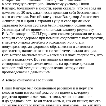
в безвыходную ситуацию. Японскому ученому Ниши
Кацудзо, болевшему в юности, врачи сказали, что он вряд ли
доживет до 20 лет, фактически признали себя бессильными
в его излечении.
Росси
йские ученые Владимир Алексеевич
Лешковцев и Юрий Петрович Гущо в свое время из-за
серьезной болезни суставов были лежачими больными.
Усилия врачей не привели к положительному результату.
В.А.Лешковцев и Ю.П.Гущо сами своими усилиями не только
вернули себе здоровье при помощи оздоровительных практик,
в первую очередь лечебного голодания, но и стали
популяризаторами здорового образа жизни и активного
долголетия, написали книги по этой теме, читали лекции.
Есть меткое высказывание: «Хотел бы я знать теорию тех, кто
силен в практике». Вот эти вышеназванные трое,
сотворившие чудо самоисцеления, на практике доказали
верность той методики оздоровления, которую они
проповедовали в дальнейшем.
А теперь ознакомим вас с ними.
Ниши Кацудзо был болезненным ребенком и в пору его
юности один известный доктор, на прием к которому
родители привели мальчика, заявил, что он не доживет
и до двадцати лет. Но он хотел жить и, как он пишет, все его
существо восстало против зловещих диагнозов. Так как путь