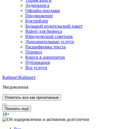
Тираж книги
Аудиокнига
Офлайн-продажи
Продвижение
Буктрейлер
Большой издательский пакет
Rideró для бизнеса
Юридический советник
Дополнительные услуги
Расшифровка текста
Перевод
Книги в аэропортах
Публикация
Все услуги
Кабинет
Кабинет
Уведомления
Отметить все как прочитанные
Показать ещё
18
+