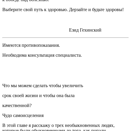
Выберите свой путь к здоровью. Дерзайте и будьте здоровы!
⠀
⠀⠀⠀⠀⠀⠀⠀⠀⠀⠀⠀⠀⠀⠀⠀⠀⠀⠀⠀
Езид Гехинский
Имеются противопоказания.
Необходима консультация специалиста.
⠀
⠀
Что мы можем сделать чтобы увеличить
срок своей жизни и чтобы она была
качественной?
Чудо самоисцеления
В этой главе я расскажу о трех необыкновенных людях,
которые были обыкновенными до того, как попали