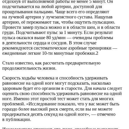
отдохнув от выполняемой работы не менее 5 минут. Он
подсчитывается на любой артерии, доступной для
прощупывания пальцами. Чаще всего его определяют
на лучевой артерии у лучезапястного сустава. Нащупав
артерию, её пережимают так, чтобы ощутить пульсацию.
Провести замер пульса можно и в области шеи, и в области
груди. Подсчитывают пульс за 1 минуту. Если результат
пульса оказался выше 80 уд/мин — очевидны проблемы
в деятельности сердца и сосудов. В этом случае
рекомендуются систематические аэробные тренировки —
ежедневные легкие 10-ти минутные пробежки.
2
Стало известно, как рассчитать предварительную
продолжительность жизни.
Скорость ходьбы человека и способность удерживать
равновесие на одной ноге могут подсказать, насколько
здоровым будет его организм в старости. Для начала следует
оценить свою способность удерживать равновесие на одной
ноге. Именно этот простой тест может стать для многих
проблемой. «Исследование показало, что у вас может быть
гораздо более высокий риск смерти, если вы не можете
продержаться десять секунд на одной ноге», — отмечено
в публикации.