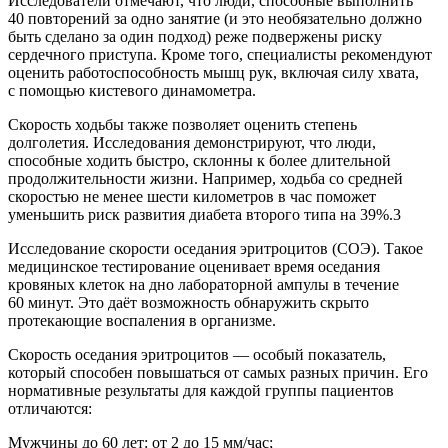
Исследователи отмечают, что люди, способные выполнить
40 повторений за одно занятие (и это необязательно должно
быть сделано за один подход) реже подвержены риску
сердечного приступа. Кроме того, специалисты рекомендуют
оценить работоспособность мышц рук, включая силу хвата,
с помощью кистевого
динамо
метра.
Скорость ходьбы также позволяет оценить степень
долголетия. Исследования демонстрируют, что люди,
способные ходить быстро, склонны к более длительной
продолжительности жизни. Например, ходьба со средней
скоростью не менее шести километров в час поможет
уменьшить риск развития диабета второго типа на 39%.
3
Исследование скорости оседания эритроцитов (СОЭ). Такое
медицинское тестирование оценивает время оседания
кровяных клеток на дно лабораторной ампулы в течение
60 минут. Это даёт возможность обнаружить скрыто
протекающие воспаления в организме.
Скорость оседания эритроцитов — особый показатель,
который способен повышаться от самых разных причин. Его
нормативные результаты для каждой группы пациентов
отличаются:
Мужчины до 60 лет: от 2 до 15 мм/час;