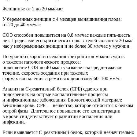
Женщины: от 2 до 20 мм/час;
У беременных женщин с 4 месяцев вынашивания плода:
от 20 до 40 мм/час.
СОЭ способен повышаться на 0,8 мм/час каждые пять-шесть
лет. Пределами его критических показателей являются 20 мм/
час у небеременных женщин и не более 30 мм/час у мужчин.
По уровню скорости оседания эритроцитов можно судить
о тяжести патологического процесса:
повышение СОЭ до 40 мм/ч указывает на среднетяжелое
течение, скорость оседания при тяжелых
формах воспаления стремится к диапазону 60–100 мм/ч.
Анализ на С-реактивный белок (СРБ) сдается при
подозрениях на острые воспалительные процессы
и инфекционные заболевания. Биологический материал:
веноз
ная кровь. СРБ — вещество, которое относится к белкам
острой фазы. Длительное повышение его концентрации
в крови свидетельствует о развитии воспаления или
инфекции.
Если выявляется С-реактивный белок, который незначительно