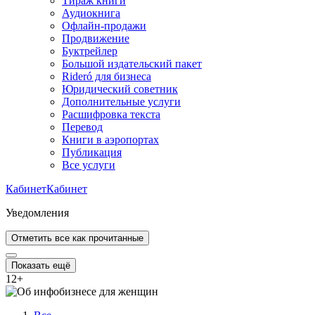
Тираж книги
Аудиокнига
Офлайн-продажи
Продвижение
Буктрейлер
Большой издательский пакет
Rideró для бизнеса
Юридический советник
Дополнительные услуги
Расшифровка текста
Перевод
Книги в аэропортах
Публикация
Все услуги
Кабинет
Кабинет
Уведомления
Отметить все как прочитанные
Показать ещё
12
+