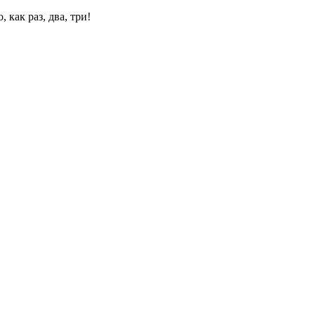
 как раз, два, три!