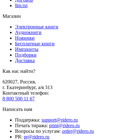
llm.txt
Магазин
Электронные книги
Аудиокниги
Новинки
Бесплатные книги
Импринты
Подборки
Доставка
Как нас найти?
620027
,
Россия
,
г. Екатеринбург, а/я 313
Контактный телефон
:
8 800 500 11 67
Написать нам
Поддержка
:
support@ridero.ru
Печать тиража
:
print@ridero.ru
Вопросы по услугам
:
order@ridero.ru
PR
:
pr@ridero.ru