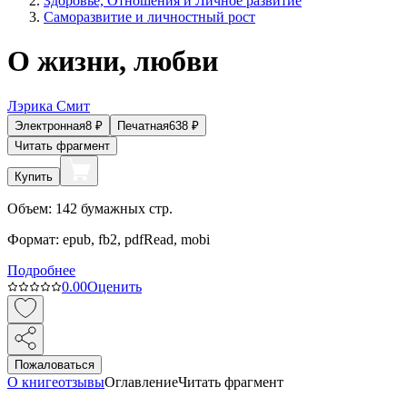
Здоровье, Отношения и Личное развитие
Саморазвитие и личностный рост
О жизни, любви
Лэрика Смит
Электронная
8
₽
Печатная
638
₽
Читать фрагмент
Купить
Объем:
142
бумажных стр.
Формат:
epub, fb2, pdfRead, mobi
Подробнее
0.0
0
Оценить
Пожаловаться
О книге
отзывы
Оглавление
Читать фрагмент