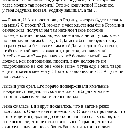
разве можно так говорить! Это же кощунство! Наверное,
у тебя дедушка воевал! Родину защищал, а ты…
— Родину?! А я просил такую Родину, которая будет плевать
на меня? Я просил? Я, может, с удовольствием бы в Германии
сейчас жил: получал бы там нехилое такое пособие
по безработице,
пивко
нормальное пил, а не мочу, как здесь,
по ровным дорогам бы ездил! Да меня бы в любую страну
на раз пускали без всяких там виз! Да за радость бы почли,
чтобы я, такой вот гражданин, приехал, их навестил!
А сейчас — что? — распалялся всё больше лысый, — Я
должен, как попрошайка, просить визу, доложить им
подробненько на кой она мне и зачем я туда еду, а они, твари,
еще и отказать мне могут! Вы этого добивались??? А тут еще
понаехало…
Лысый уже орал. Его горячо поддерживали хмельные
товарищи, подкрепляя свои возгласы отборным матом
и попинывая скамейки и стены поезда.
Лена сжалась. Ей вдруг показалось, что в вагоне резко
похолодало. Она озябла и поежилась. Стало так противно, что
вот эти детины, дожив до своих почти что седых голов, так
и не осознали, что не исключительны. Странно, что эти
скинхеды, научившиеся брить башку, пить
пиво
и орать