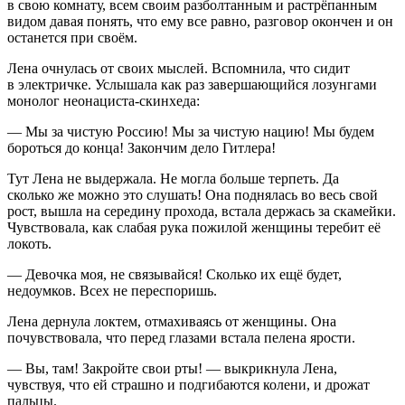
в свою комнату, всем своим разболтанным и растрёпанным
видом давая понять, что ему все равно, разговор окончен и он
останется при своём.
Лена очнулась от своих мыслей. Вспомнила, что сидит
в электричке. Услышала как раз завершающийся лозунгами
монолог нео
нацис
та-скинхеда:
— Мы за чистую
Росси
ю! Мы за чистую нацию! Мы будем
бороться до конца! Закончим дело
Гитлер
а!
Тут Лена не выдержала. Не могла больше терпеть. Да
сколько же можно это слушать! Она поднялась во весь свой
рост, вышла на середину прохода, встала держась за скамейки.
Чувствовала, как слабая рука пожилой женщины теребит её
локоть.
— Девочка моя, не связывайся! Сколько их ещё будет,
недоумков. Всех не переспоришь.
Лена дернула локтем, отмахиваясь от женщины. Она
почувствовала, что перед глазами встала пелена ярости.
— Вы, там! Закройте свои рты! — выкрикнула Лена,
чувствуя, что ей страшно и подгибаются колени, и дрожат
пальцы.