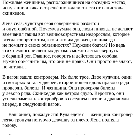
Пожилые женщины, расположившиеся на соседних местах,
испуганно и как-то отрешённо ждали ответа от
нацис
тов-
скинхедов.
Лена села, чувствуя себя совершенно разбитой
и опустошённой. Почему, думала она, люди никогда не делают
замечания таким вот великовозрастным недорослям, которые
всегда говорят о том, кто и что им должен, но никогда
не помнят о своих обязанностях? Неужели боятся? Но ведь
этих немногочисленных дураков можно легко свернуть
в бараний рог. Главное, говорить и действовать сообща.
Нужно объяснить им, что они не правы. Они просто не знают,
не читали…
В вагон зашли контролеры. Их было трое. Двое мужчин, один
из которых встал у дверей, второй пошёл вдоль правого ряда
проверять билеты. И женщина. Она проверяла билеты
у левого ряда. Скинхедов как ветром сдуло. Вероятно, они
успели заметить контролёров в соседнем вагоне и драпанули
вперед, в следующий вагон.
— Ваш билет, пожалуйста! Куда едете? — женщина-контролёр
легко тронула понурую девушку за плечо. Лена подняла
голову.