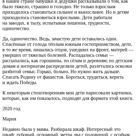
в нашей стране бабушки и дедушки рассказывали о том, как
было тяжело, страшно и голодно. Не только взрослым
приходилось становиться сильнее и выносливее. Но и детям
приходилось становиться взрослыми. Дети работали
на заводах, в тылу, испытывая лишения, трудности,
одиночество.
Да, одиночество. Ведь, зачастую дети оставались одни.
Спасённые от голода тёплым южным гостеприимством, дети,
в то же время, лишались отцов, ушедших на фронт, матерей —
умерших от тяжелых болезней. Распадались семьи —
рассыпались, как горошины, по сёлам и деревням; по детским
домам и интернатам распределяли детей, разлетались осколки
разбитой семьи. Горько, больно. Но нужно жить дальше.
Спасать Родину от
фашис
тов. Бороться, трудиться, верить
и ждать Победы.
К некоторым стихотворениям мои дети нарисовали картинки,
которые, как им показалось, подходят для формата этой книги.
2020 год
Мария
Недавно была у мамы. Разбирала шкаф. Интересный это
шкаф: дубовый, огромный, метра два с половиной, с особым