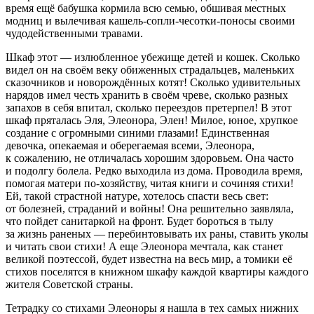
время ещё бабушка кормила всю семью, обшивая местных
модниц и вылечивая кашель-сопли-чесотки-поносы своими
чудодейственными травами.
Шкаф
этот — излюбленное
убежище
детей и кошек. Сколько
видел он на своём веку обиженных страдальцев, маленьких
сказочников и новорождённых котят! Сколько удивительных
нарядов имел честь хранить в своём чреве, сколько разных
запахов в себя впитал, сколько переездов претерпел! В этот
шкаф пряталась Эля, Элеонора, Элен! Милое, юное, хрупкое
создание с огромными синими глазами! Единственная
девочка, опекаемая и оберегаемая всеми, Элеонора,
к сожалению, не отличалась хорошим здоровьем. Она часто
и подолгу болела. Редко выходила из дома. Проводила время,
помогая матери по-хозяйству, читая книги и сочиняя стихи!
Ей, такой страстной натуре, хотелось спасти весь свет:
от болезней, страданий и войны! Она решительно заявляла,
что пойдет санитаркой на фронт. Будет бороться в тылу
за жизнь раненых — перебинтовывать их раны, ставить уколы
и читать свои стихи! А еще Элеонора мечтала, как станет
великой поэтессой, будет известна на весь мир, а томики её
стихов поселятся в книжном шкафу каждой квартиры каждого
жителя Советской страны.
Тетрадку со стихами Элеоноры я нашла в тех самых нижних