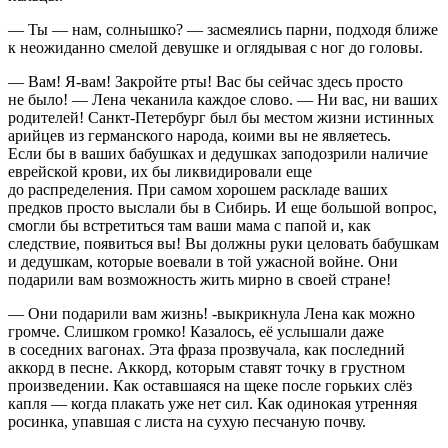
— Ты — нам, солнышко? — засмеялись парни, подходя ближе
к неожиданно смелой девушке и оглядывая с ног до головы.
— Вам! Я-вам! Закройте рты! Вас бы сейчас здесь просто
не было! — Лена чеканила каждое слово. — Ни вас, ни ваших
родителей! Санкт-Петербург был бы местом жизни истинных
арийцев из германского народа, коими вы не являетесь.
Если бы в ваших бабушках и дедушках заподозрили наличие
еврейской крови, их бы ликвидировали еще
до распределения. При самом хорошем раскладе ваших
предков просто выслали бы в Сибирь. И еще большой вопрос,
смогли бы встретиться там ваши мама с папой и, как
следствие, появиться вы! Вы должны руки целовать бабушкам
и дедушкам, которые воевали в той ужасной войне. Они
подарили вам возможность жить мирно в своей стране!
— Они подарили вам жизнь! -выкрикнула Лена как можно
громче. Слишком громко! Казалось, её услышали даже
в соседних вагонах. Эта фраза прозвучала, как последний
аккорд в песне. Аккорд, которым ставят точку в грустном
произведении. Как оставшаяся на щеке после горьких слёз
капля — когда плакать уже нет сил. Как одинокая утренняя
росинка, упавшая с листа на сухую песчаную почву.