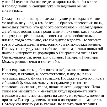
у нас. И пускали бы нас везде, и зарплаты были бы в евро
и гораздо выше, и санкции уже накладывали бы мы,
а не на нас…
Скажу честно, никогда не лезла в чужие разговоры и жизни
молодёжь не учила, а тем более, не бралась перевоспитывать,
поскольку считаю, что дело это бесполезное и неблагодарное.
Детей надо воспитывать родителям и пока они, как в народе
говорят, поперёк люльки, а советы давать вообще только
платно, тогда есть шанс, что им будут следовать. Но ужасает
вот это сложившееся в некоторых кругах молодёжи мнение.
Почему-то, не утруждают себя девочки и мальчики попыткой
найти в интернете информацию о Генеральном плане Ост.
Ознакомились бы, почитали о планах
Гитлер
а и Гиммлера.
Может, розовые очки и слетели бы.
И вот еще: как же коробит вот это небрежное отношение
к словам, к странам, а, соответственно, к людям, в них
живущих: рашка, финка, гермашка. Их даже не хочется писать
с большой буквы, поскольку со странами у меня эти,
с позволения сказать, слова, никак не ассоциируются. Пока
такие вот мыслители и мечтатели будут продолжать жить
в рашке и с завистью смотреть на финку и гермашку, поминая
при этом
Гитлер
а, уровень жизни в их стране не поменяется.
Потому что нужно уметь уважать не только свои желания