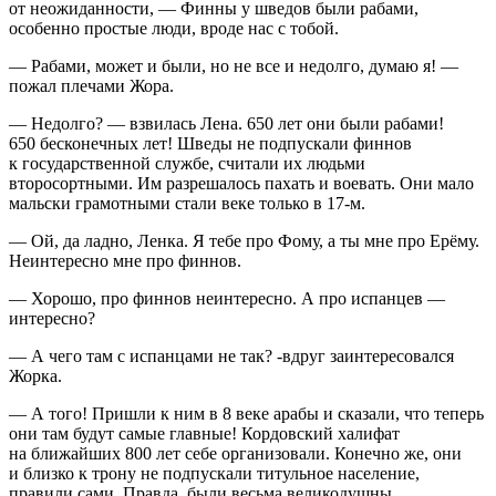
от неожиданности, — Финны у шведов были рабами,
особенно простые люди, вроде нас с тобой.
— Рабами, может и были, но не все и недолго, думаю я! —
пожал плечами Жора.
— Недолго? — взвилась Лена. 650 лет они были рабами!
650 бесконечных лет! Шведы не подпускали финнов
к государственной службе, считали их людьми
второсортными. Им разрешалось пахать и воевать. Они мало
мальски грамотными стали веке только в 17-м.
— Ой, да ладно, Ленка. Я тебе про Фому, а ты мне про Ерёму.
Неинтересно мне про финнов.
— Хорошо, про финнов неинтересно. А про испанцев —
интересно?
— А чего там с испанцами не так? -вдруг заинтересовался
Жорка.
— А того! Пришли к ним в 8 веке арабы и сказали, что теперь
они там будут самые главные! Кордовский халифат
на ближайших 800 лет себе организовали. Конечно же, они
и близко к трону не подпускали титульное население,
правили сами. Правда, были весьма великодушны