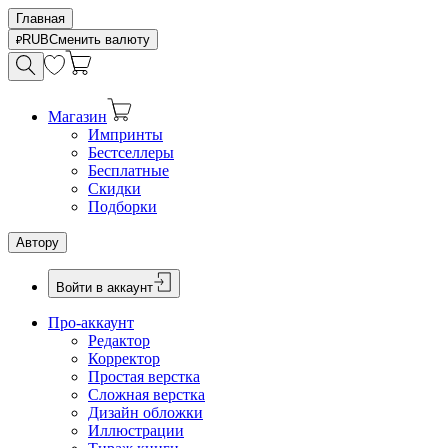
Главная
RUB
Сменить валюту
Магазин
Импринты
Бестселлеры
Бесплатные
Скидки
Подборки
Автору
Войти в аккаунт
Про-аккаунт
Редактор
Корректор
Простая верстка
Сложная верстка
Дизайн обложки
Иллюстрации