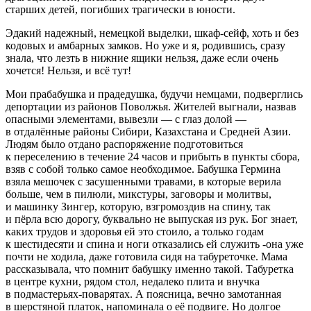
старших детей, погибших трагически в юности.
Эдакий надежный, немецкой выделки,
шкаф-сейф
, хоть и без
кодовых и амбарных замков. Но уже и я, родившись, сразу
знала, что лезть в нижние ящики нельзя, даже если очень
хочется! Нельзя, и всё тут!
Мои прабабушка и прадедушка, будучи немцами, подверглись
депортации из районов Поволжья. Жителей выгнали, назвав
опасными элементами, вывезли — с глаз долой —
в отдалённые районы Сибири, Казахстана и Средней Азии.
Людям было отдано распоряжение подготовиться
к переселению в течение 24 часов и прибыть в пункты сбора,
взяв с собой только самое необходимое. Бабушка Гермина
взяла мешочек с засушенными травами, в которые верила
больше, чем в пилюли, микстуры, заговоры и молитвы,
и машинку Зингер, которую, взгромоздив на спину, так
и пёрла всю дорогу, буквально не выпуская из рук. Бог знает,
каких трудов и здоровья ей это стоило, а только годам
к шестидесяти и спина и ноги отказались ей служить -она уже
почти не ходила, даже готовила сидя на табуреточке. Мама
рассказывала, что помнит бабушку именно такой. Табуретка
в центре кухни, рядом стол, недалеко плита и внучка
в подмастерьях-поварятах. А поясница, вечно замотанная
в шерстяной платок, напоминала о её подвиге. Но долгое