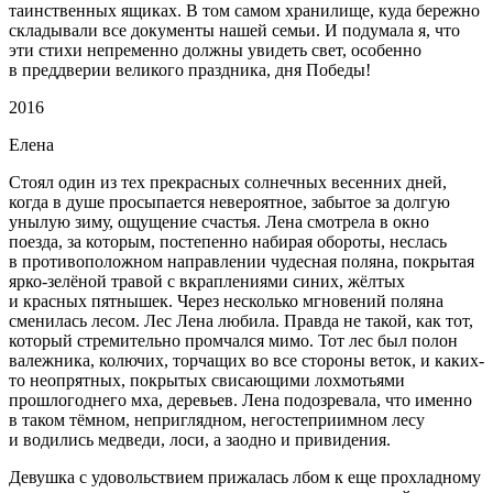
таинственных ящиках. В том самом хранилище, куда бережно
складывали все документы нашей семьи. И подумала я, что
эти стихи непременно должны увидеть свет, особенно
в преддверии великого праздника, дня Победы!
2016
Елена
Стоял один из тех прекрасных солнечных весенних дней,
когда в душе просыпается невероятное, забытое за долгую
унылую зиму, ощущение счастья. Лена смотрела в окно
поезда, за которым, постепенно набирая обороты, неслась
в противоположном направлении чудесная поляна, покрытая
ярко-зелёной травой с вкраплениями синих, жёлтых
и красных пятнышек. Через несколько мгновений поляна
сменилась лесом. Лес Лена любила. Правда не такой, как тот,
который стремительно промчался мимо. Тот лес был полон
валежника, колючих, торчащих во все стороны веток, и каких-
то неопрятных, покрытых свисающими лохмотьями
прошлогоднего мха, деревьев. Лена подозревала, что именно
в таком тёмном, неприглядном, негостеприимном лесу
и водились медведи, лоси, а заодно и привидения.
Девушка с удовольствием прижалась лбом к еще прохладному