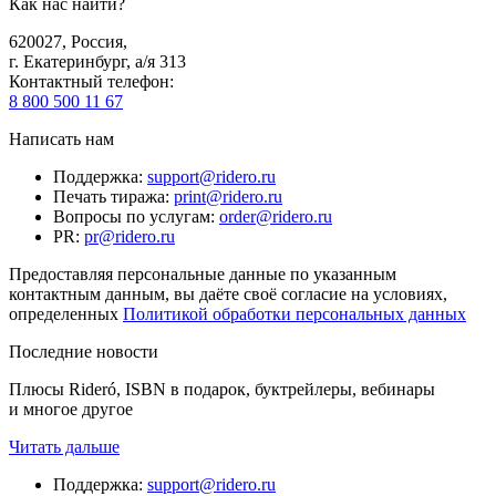
Как нас найти?
620027
,
Россия
,
г. Екатеринбург, а/я 313
Контактный телефон
:
8 800 500 11 67
Написать нам
Поддержка
:
support@ridero.ru
Печать тиража
:
print@ridero.ru
Вопросы по услугам
:
order@ridero.ru
PR
:
pr@ridero.ru
Предоставляя персональные данные по указанным
контактным данным, вы даёте своё согласие на условиях,
определенных
Политикой обработки персональных данных
Последние новости
Плюсы Rideró, ISBN в подарок, буктрейлеры, вебинары
и многое другое
Читать дальше
Поддержка
:
support@ridero.ru