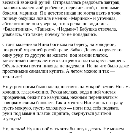
веселый звонкий ручей. Отправлялась раздобыть завтрак,
наловить маленькой рыбешки, переливчатой, с розовыми
боками, маринки. Я в детстве никак не могла взять в толк
почему бабушка ловила именно «Маринок» и уточняла,
абсолютно ли она уверена, что в речке не водились
«Валентинки», «Таньки», «Надьки»? Бабушка отвечала,
улыбаясь, что такие, почему-то не попадались.
Стоит маленькая Нина босиком на берегу, на холодной,
покрытой утренней росой траве. Зябко. Девочка прячет то
одну руку, то другую на животе, под мамин платок,
завязанный поверх летнего ситцевого платья крест-накрест.
Обувь летом почти никогда не надевали. Не на что было даже
простенькие сандалии купить. А летом можно и так —
тепло же!
Но утром ногам было холодно стоять на мокрой земле. Ногам-
холодно, глазам-сонно. Речка мелкая, вода в ней чистая
прозрачная, бежит по камушкам, нежным переливчатым
говорком своим баюкает. Так и хочется Нине лечь на траву —
пусть мокрую, пусть холодную — ноги под себя поджать,
руки под мамин платок спрятать, свернуться улиткой
и уснуть!
Но, нельзя! Нужно поймать хотя бы штук десять. Не можем