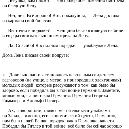
— Девушка, вам плохо? — контролёр обеспокоенно смотрела
на бледную Лену.
— Нет, нет! Всё хорошо! Вот, пожалуйста, — Лена достала
из кармана свой билетик.
— Вы точно в порядке? — женщина бегло взглянула на билет
и еще раз внимательно посмотрела на Лену.
— Да! Спасибо! Я в полном порядке! — улыбнулась Лена.
Дома Лена писала своей подруге:
«…Довольно часто я становлюсь невольным свидетелем
разговоров (на улице, в метро, в пригородных электричках)
молодых людей, которые рассуждают о том, как было бы
здорово, если победила бы в той войне Германия. Заметьте,
милые мои, фашистская Германия, Германия Генриха
Гиммлера и Адольфа
Гитлер
а.
— Ах, -говорят они, глядя с мечтательными улыбками
на Запад, а именно, его экономический центр, Германию, —
нам бы в нашей Рашке порядок, как в Гермашке навести.
Победил бы
Гитлер
в той войне, всё было бы сейчас хорошо