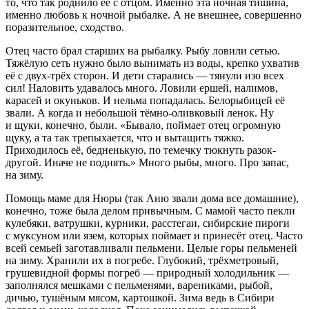
то, что так роднило её с отцом. Именно эта ночная тишина,
именно любовь к ночной рыбалке. А не внешнее, совершенно
поразительное, сходство.
Отец часто брал старших на рыбалку. Рыбу ловили сетью.
Тяжёлую сеть нужно было вынимать из воды, крепко ухватив
её с двух-трёх сторон. И дети старались — тянули изо всех
сил! Наловить удавалось много. Ловили ершей, налимов,
карасей и окуньков. И нельма попадалась. Белорыбицей её
звали. А когда и небольшой тёмно-оливковый ленок. Ну
и щуки, конечно, были. «Бывало, поймает отец огромную
щуку, а та так трепыхается, что и вытащить тяжко.
Приходилось её, бедненькую, по темечку тюкнуть разок-
другой. Иначе не поднять.» Много рыбы, много. Про запас,
на зиму.
Помощь маме для Нюры (так Аню звали дома все домашние),
конечно, тоже была делом привычным. С мамой часто пекли
кулебяки, ватрушки, курники, расстегаи, сибирские пироги
с муксуном или язем, которых поймает и принесёт отец. Часто
всей семьей заготавливали пельмени. Целые горы пельменей
на зиму. Хранили их в погребе. Глубокий, трёхметровый,
грушевидной формы погреб — природный холодильник —
заполнялся мешками с пельменями, варениками, рыбой,
дичью, тушёным мясом, картошкой. Зима ведь в Сибири