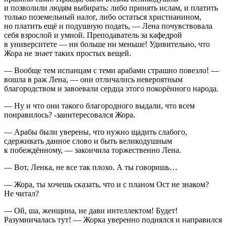
и позволили людям выбирать: либо принять
ислам
, и платить
только поземельный налог, либо остаться христианином,
но платить ещё и подушную подать, — Лена почувствовала
себя взрослой и умной. Преподаватель за кафедрой
в университете — ни больше ни меньше! Удивительно, что
Жора не знает таких простых вещей.
— Вообще тем испанцам с теми арабами страшно повезло! —
вошла в раж Лена, — они отличались невероятным
благородством и завоевали сердца этого покорённого народа.
— Ну и что они такого благородного выдали, что всем
понравилось? -заинтересовался Жора.
— Арабы были уверены, что нужно щадить слабого,
сдерживать данное слово и быть великодушным
к побеждённому, — закончила торжественно Лена.
— Вот, Ленка, не все так плохо. А ты говоришь…
— Жора, ты хочешь сказать, что и с планом Ост не знаком?
Не читал?
— Ой, ша, женщина, не дави интеллектом! Будет!
Разумничалась тут! — Жорка уверенно поднялся и направился