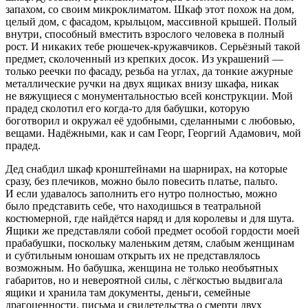
запахом, со своим микроклиматом. Шкаф этот похож на дом,
целый дом, с фасадом, крыльцом, массивной крышей. Полый
внутри, способный вместить взрослого человека в полный
рост. И никаких тебе рюшечек-кружавчиков. Серьёзный такой
предмет, сколоченный из крепких досок. Из украшений —
только реечки по фасаду, резьба на углах, да тонкие ажурные
металлические ручки на двух ящиках внизу шкафа, никак
не вяжущиеся с монументальностью всей конструкции. Мой
прадед сколотил его когда-то для бабушки, которую
боготворил и окружал её удобными, сделанными с любовью,
вещами. Надёжными, как и сам Георг, Георгий Адамович, мой
прадед.
Дед снабдил шкаф кронштейнами на шарнирах, на которые
сразу, без плечиков, можно было повесить платье, пальто.
И если удавалось заполнить его нутро полностью, можно
было представить себе, что находишься в театральной
костюмерной, где найдётся наряд и для королевы и для шута.
Ящики же представляли собой предмет особой гордости моей
прабабушки, поскольку маленьким детям, слабым женщинам
и субтильным юношам открыть их не представлялось
возможным. Но бабушка, женщина не только необъятных
габаритов, но и невероятной силы, с лёгкостью выдвигала
ящики и хранила там документы, деньги, семейные
драгоценности, письма и свидетельства о смерти двух