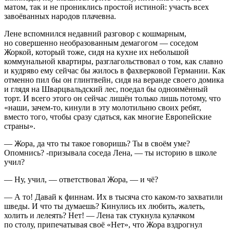
матом, так и не прониклись простой истиной: участь всех
завоёванных народов плачевна.
Лене вспомнился недавний разговор с кошмарным,
но совершенно необразованным демагогом — соседом
Жоркой, который тоже, сидя на кухне их небольшой
коммунальной квартиры, разглагольствовал о том, как славно
и кудряво ему сейчас бы жилось в фахверковой Германии. Как
отменно пил бы он глинтвейн, сидя на веранде своего домика
и глядя на Шварцвальдский лес, поедал бы одноимённый
торт. И всего этого он сейчас лишён только лишь потому, что
«наши, зачем-то, кинули в эту молотильню своих ребят,
вместо того, чтобы сразу сдаться, как многие Европейские
страны».
— Жора, да что ты такое говоришь? Ты в своём уме?
Опомнись? -призывала соседа Лена, — ты историю в школе
учил?
— Ну, учил, — ответствовал Жора, — и чё?
— А то! Давай к финнам. Их в тысяча сто каком-то захватили
шведы. И что ты думаешь? Кинулись их любить, жалеть,
холить и лелеять? Нет! — Лена так стукнула кулачком
по столу, припечатывая своё «Нет», что Жора вздрогнул