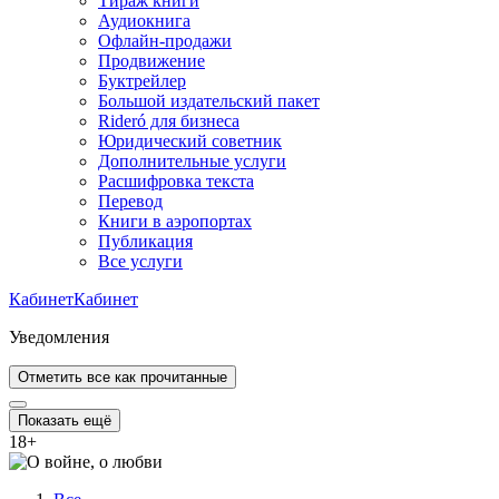
Тираж книги
Аудиокнига
Офлайн-продажи
Продвижение
Буктрейлер
Большой издательский пакет
Rideró для бизнеса
Юридический советник
Дополнительные услуги
Расшифровка текста
Перевод
Книги в аэропортах
Публикация
Все услуги
Кабинет
Кабинет
Уведомления
Отметить все как прочитанные
Показать ещё
18
+