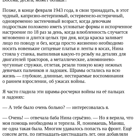
Позже, в конце февраля 1943 года, в свои тринадцать, в этот
чудный, капризно-нетерпимый, остервенело-истеричный,
одновременно застенчивый возраст, когда девочкам
подрост
кам положено иметь угловатые формы и испорченное
настроение по 18 раз за день, когда влюбленность случается
мгновенно и длится целых три дня, когда краска заливает
лицо по поводу и без, когда просто жизненно необходимо
носить новенькие ситцевые платья и ленты в косах, Нина
стояла у станка, выпиливая какую-то резьбу на деталях для
двигателей тракторов, а металлические, алюминиево-
чугунные стружки, отлетая, резали тонкую кожу нежных
девичьих пальчиков и ладошек. Шрамы остались на всю
жизнь — глубокие, длинные, нестираемые воспоминания
о раннем взрослении, об ужасах войны.
Я часто гладила эти шрамы-росчерки войны на её пальцах
и ладонях:
— А тебе было очень больно? — интересовалась я.
— Очень! — отвечала баба Нина серьёзно. — Но я верила, что
моя помощь необходима и терпела. Я, понимаешь, Маняш,
не одна такая была. Многим удавалось попасть на фронт. Ещё
совсем дети, по пятнадцать-шестнадцать лет, они добавляли