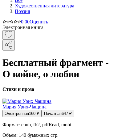
Все
Художественная литература
Поэзия
0.0
0
Оценить
Электронная книга
Бесплатный фрагмент -
О войне, о любви
Стихи и проза
Мария Урих-Чащина
Электронная
160
₽
Печатная
647
₽
Формат:
epub, fb2, pdfRead, mobi
Объем:
140
бумажных стр.