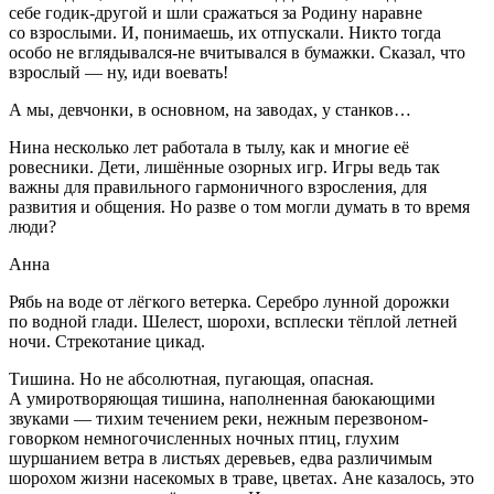
себе годик-другой и шли сражаться за Родину наравне
со взрослыми. И, понимаешь, их отпускали. Никто тогда
особо не вглядывался-не вчитывался в бумажки. Сказал, что
взрослый — ну, иди воевать!
А мы, девчонки, в основном, на заводах, у станков…
Нина несколько лет работала в тылу, как и многие её
ровесники. Дети, лишённые озорных игр. Игры ведь так
важны для правильного гармоничного взросления, для
развития и общения. Но разве о том могли думать в то время
люди?
Анна
Рябь на воде от лёгкого ветерка. Серебро лунной дорожки
по водной глади. Шелест, шорохи, всплески тёплой летней
ночи. Стрекотание цикад.
Тишина. Но не абсолютная, пугающая, опасная.
А умиротворяющая тишина, наполненная баюкающими
звуками — тихим течением реки, нежным перезвоном-
говорком немногочисленных ночных птиц, глухим
шуршанием ветра в листьях деревьев, едва различимым
шорохом жизни насекомых в траве, цветах. Ане казалось, это