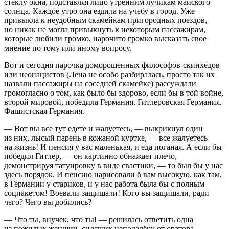
стеклу окна, подставляя лицо утренним лучикам майского
солнца. Каждое утро она ездила на учебу в город. Уже
привыкла к неудобным скамейкам пригородных поездов,
но никак не могла привыкнуть к некоторым пассажирам,
которые любили громко, нарочито громко высказать свое
мнение по тому или иному вопросу.
Вот и сегодня парочка доморощенных философов-скинхедов
или неонацистов (Лена не особо разбиралась, просто так их
назвали пассажиры на соседней скамейке) рассуждали
громогласно о том, как было бы здорово, если бы в той войне,
второй мировой, победила Германия.
Гитлер
овская Германия.
Фашис
тская Германия.
— Вот вы все тут едете и жалуетесь, — выкрикнул один
из них, лысый парень в кожаной куртке, — все жалуетесь
на жизнь! И пенсия у вас маленькая, и еда поганая. А если бы
победил
Гитлер
, — он картинно обнажает плечо,
демонстрируя татуировку в виде свастики, — то был бы у нас
здесь порядок. И пенсию нарисовали б вам высокую, как там,
в Германии у стариков, и у нас работа была бы с полным
соцпакетом! Воевали-защищали! Кого вы защищали, ради
чего? Чего вы добились?
— Что ты, внучек, что ты! — решилась ответить одна
из пожилых женщин, сидящих неподалёку от оратора, —