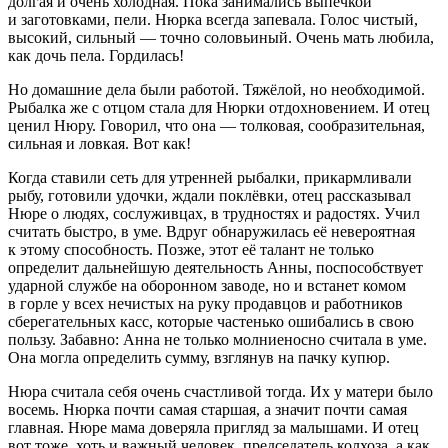
долгая и очень холодная. Пока занимались выпечкой
и заготовками, пели. Нюрка всегда запевала. Голос чистый,
высокий, сильный — точно соловьиный. Очень мать любила,
как дочь пела. Гордилась!
Но домашние дела были работой. Тяжёлой, но необходимой.
Рыбалка же с отцом стала для Нюрки отдохновением. И отец
ценил Нюру. Говорил, что она — толковая, сообразительная,
сильная и ловкая. Вот как!
Когда ставили сеть для утренней рыбалки, прикармливали
рыбу, готовили удочки, ждали поклёвки, отец рассказывал
Нюре о людях, сослуживцах, в трудностях и радостях. Учил
считать быстро, в уме. Вдруг обнаружилась её невероятная
к этому способность. Позже, этот её талант не только
определит дальнейшую деятельность Анны, поспособствует
ударной службе на оборонном заводе, но и встанет комом
в горле у всех нечистых на руку продавцов и работников
сберегательных касс, которые частенько ошибались в свою
пользу. Забавно: Анна не только молниеносно считала в уме.
Она могла определить сумму, взглянув на пачку купюр.
Нюра считала себя очень счастливой тогда. Их у матери было
восемь. Нюрка почти самая старшая, а значит почти самая
главная. Нюре мама доверяла пригляд за малышами. И отец
вот тоже, хоть и важный человек, председатель колхоза, а как