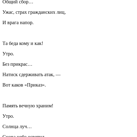
Общий сбор…
Ужас, страх гражданских лиц,
И врага напор.
Та беда кому и как!
Утро.
Без прикрас…
Натиск сдерживать атак, —
Вот каков «Приказ».
Память вечную храним!
Утро.
Солнца луч…
Снова небо осветил