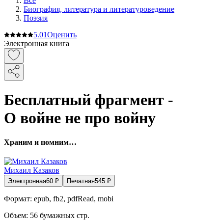
Все
Биография, литература и литературоведение
Поэзия
5.0
1
Оценить
Электронная книга
Бесплатный фрагмент -
О войне не про войну
Храним и помним…
Михаил Казаков
Электронная
60
₽
Печатная
545
₽
Формат:
epub, fb2, pdfRead, mobi
Объем:
56
бумажных стр.