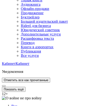
Тираж книги
Аудиокнига
Офлайн-продажи
Продвижение
Буктрейлер
Большой издательский пакет
Rideró для бизнеса
Юридический советник
Дополнительные услуги
Расшифровка текста
Перевод
Книги в аэропортах
Публикация
Все услуги
Кабинет
Кабинет
Уведомления
Отметить все как прочитанные
Показать ещё
12
+