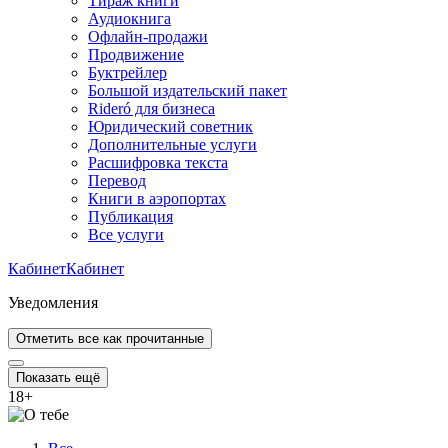
Тираж книги
Аудиокнига
Офлайн-продажи
Продвижение
Буктрейлер
Большой издательский пакет
Rideró для бизнеса
Юридический советник
Дополнительные услуги
Расшифровка текста
Перевод
Книги в аэропортах
Публикация
Все услуги
Кабинет
Кабинет
Уведомления
Отметить все как прочитанные
Показать ещё
18
+