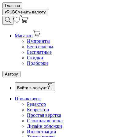
Главная
RUB
Сменить валюту
Магазин
Импринты
Бестселлеры
Бесплатные
Скидки
Подборки
Автору
Войти в аккаунт
Про-аккаунт
Редактор
Корректор
Простая верстка
Сложная верстка
Дизайн обложки
Иллюстрации