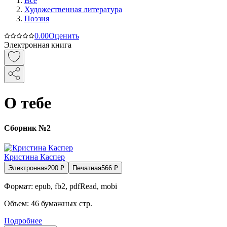
Все
Художественная литература
Поэзия
0.0
0
Оценить
Электронная книга
О тебе
Сборник №2
Кристина Каспер
Электронная
200
₽
Печатная
566
₽
Формат:
epub, fb2, pdfRead, mobi
Объем:
46
бумажных стр.
Подробнее