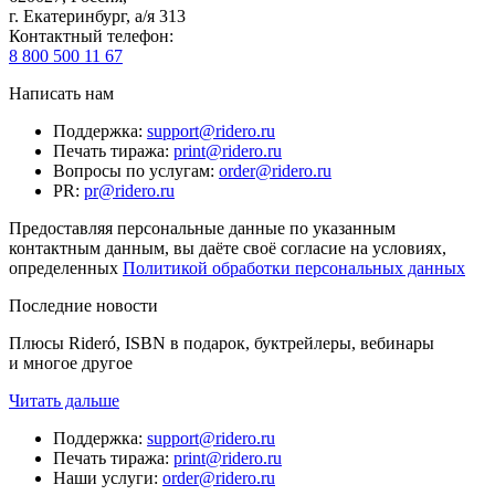
г. Екатеринбург, а/я 313
Контактный телефон
:
8 800 500 11 67
Написать нам
Поддержка
:
support@ridero.ru
Печать тиража
:
print@ridero.ru
Вопросы по услугам
:
order@ridero.ru
PR
:
pr@ridero.ru
Предоставляя персональные данные по указанным
контактным данным, вы даёте своё согласие на условиях,
определенных
Политикой обработки персональных данных
Последние новости
Плюсы Rideró, ISBN в подарок, буктрейлеры, вебинары
и многое другое
Читать дальше
Поддержка
:
support@ridero.ru
Печать тиража
:
print@ridero.ru
Наши услуги
:
order@ridero.ru