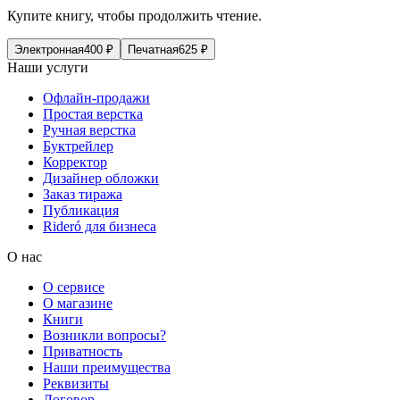
Купите книгу, чтобы продолжить чтение.
Электронная
400
₽
Печатная
625
₽
Наши услуги
Офлайн-продажи
Простая верстка
Ручная верстка
Буктрейлер
Корректор
Дизайнер обложки
Заказ тиража
Публикация
Rideró для бизнеса
О нас
О сервисе
О магазине
Книги
Возникли вопросы?
Приватность
Наши преимущества
Реквизиты
Договор