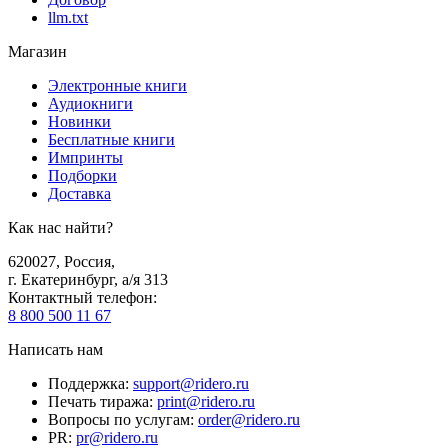
llm.txt
Магазин
Электронные книги
Аудиокниги
Новинки
Бесплатные книги
Импринты
Подборки
Доставка
Как нас найти?
620027
,
Россия
,
г. Екатеринбург, а/я 313
Контактный телефон
:
8 800 500 11 67
Написать нам
Поддержка
:
support@ridero.ru
Печать тиража
:
print@ridero.ru
Вопросы по услугам
:
order@ridero.ru
PR
:
pr@ridero.ru