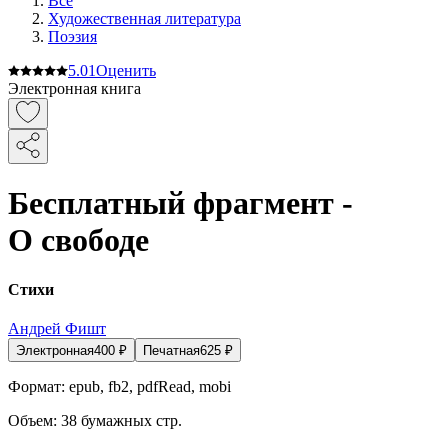
Все
Художественная литература
Поэзия
5.0
1
Оценить
Электронная книга
Бесплатный фрагмент -
О свободе
Стихи
Андрей Фишт
Электронная
400
₽
Печатная
625
₽
Формат:
epub, fb2, pdfRead, mobi
Объем:
38
бумажных стр.