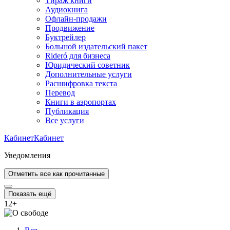
Тираж книги
Аудиокнига
Офлайн-продажи
Продвижение
Буктрейлер
Большой издательский пакет
Rideró для бизнеса
Юридический советник
Дополнительные услуги
Расшифровка текста
Перевод
Книги в аэропортах
Публикация
Все услуги
Кабинет
Кабинет
Уведомления
Отметить все как прочитанные
Показать ещё
12
+