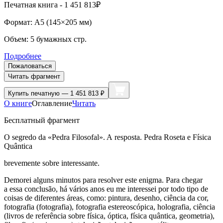
Печатная
книга -
1 451 813₽
Формат:
A5 (
145×205 мм
)
Объем:
5
бумажных стр.
Подробнее
Пожаловаться
Читать фрагмент
Купить
печатную — 1 451 813 ₽
О книге
Оглавление
Читать
Бесплатный фрагмент
O segredo da «Pedra Filosofal». A resposta. Pedra Roseta e Física
Quântica
brevemente sobre interessante.
Demorei alguns minutos para resolver este enigma. Para chegar
a essa conclusão, há vários anos eu me interessei por todo tipo de
coisas de diferentes áreas, como: pintura, desenho, ciência da cor,
fotografia (fotografia), fotografia estereoscópica, holografia, ciência
(livros de referência sobre física, óptica, física quântica, geometria),