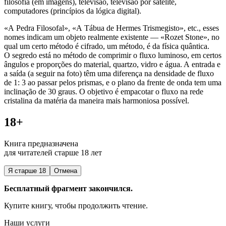
filosofia (em imagens), televisão, televisão por satélite,
computadores (princípios da lógica digital).
«A Pedra Filosofal», «A Tábua de Hermes Trismegisto», etc., esses
nomes indicam um objeto realmente existente — «Rozet Stone», no
qual um certo método é cifrado, um método, é da física quântica.
O segredo está no método de comprimir o fluxo luminoso, em certos
ângulos e proporções do material, quartzo, vidro e água. A entrada e
a saída (a seguir na foto) têm uma diferença na densidade de fluxo
de 1: 3 ao passar pelos prismas, e o plano da frente de onda tem uma
inclinação de 30 graus. O objetivo é empacotar o fluxo na rede
cristalina da matéria da maneira mais harmoniosa possível.
18+
Книга предназначена
для читателей старше 18 лет
Я старше 18
Отмена
Бесплатный фрагмент закончился.
Купите книгу, чтобы продолжить чтение.
Наши услуги