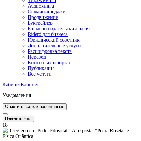
Тираж книги
Аудиокнига
Офлайн-продажи
Продвижение
Буктрейлер
Большой издательский пакет
Rideró для бизнеса
Юридический советник
Дополнительные услуги
Расшифровка текста
Перевод
Книги в аэропортах
Публикация
Все услуги
Кабинет
Кабинет
Уведомления
Отметить все как прочитанные
Показать ещё
18
+