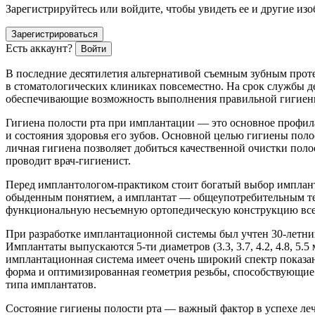
Зарегистрируйтесь или войдите, чтобы увидеть ее и другие из
Зарегистрироваться
Есть аккаунт?
Войти
В последние десятилетия альтернативой съемным зубным прот
в стоматологических клиниках повсеместно. На срок службы 
обеспечивающие возможность выполнения правильной гигиен
Гигиена полости рта при имплантации — это основное профилак
и состояния здоровья его зубов. Основной целью гигиены поло
личная гигиена позволяет добиться качественной очистки пол
проводит врач-гигиенист.
Перед имплантологом-практиком стоит богатый выбор имплан
обыденным понятием, а имплантат — общеупотребительным те
функциональную несъемную ортопедическую конструкцию все ч
При разработке имплантационной системы был учтен 30
-летн
и
Имплантаты выпускаются 5-ти диаметров (3.3, 3.7, 4.2, 4.8, 5.
имплантационная система имеет очень широкий спектр показа
форма и оптимизированная геометрия резьбы, способствующие 
типа имплантатов.
Состояние гигиены полости рта — важный фактор в успехе ле