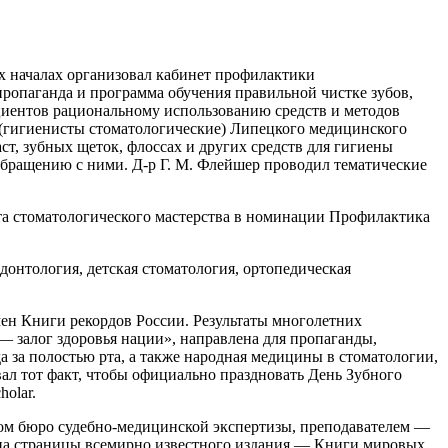
х началах организовал кабинет профилактики
пропаганда и программа обучения правильной чистке зубов,
ациентов рациональному использованию средств и методов
ты (гигиенисты стоматологические) Липецкого медицинского
ст, зубных щеток, флоссах и других средств для гигиены
 обращению с ними. Д-р Г. М. Флейшер проводил тематические
та стоматологического мастерства в номинации Профилактика
донтология, детская стоматология, ортопедическая
мен Книги рекордов
Росси
и. Результаты многолетних
— залог здоровья нации», направлена для пропаганды,
за полостью рта, а также народная медицины в стоматологии,
овал тот факт, чтобы официально праздновать День Зубного
olar.
ном бюро судебно-медицинской экспертизы, преподавателем —
на страницы всемирно известного издания — Книги мировых