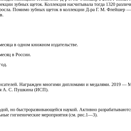
лекции зубных щеток. Коллекция насчитывала тогда 1320 различ
росла. Помимо зубных щеток в коллекции Д-ра Г. М. Флейшер — 
в.
месяца в одном книжном издательстве.
 месяц в
Росси
и.
 год
.
исателей. Награжден многими дипломами и медалями. 2019 — М
я А. С. Пушкина (ИСП).
одой, но быстроразвивающейся наукой. Активно разрабатываютс
ные гигиенические мероприятия (см. рис.1—3).