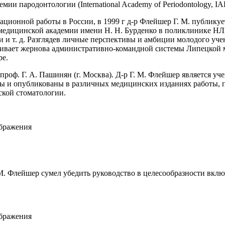
и пародонтологии (International Academy of Periodontology, IA
тационной работы в
Росси
и, в 1999 г д-р Флейшер Г. М. публику
медицинской академии имени Н. Н. Бурденко в поликлинике НЛМ
и и т. д. Разглядев личные перспективы и амбиции молодого уче
еживает жернова административно-командной системы Липецкой 
ре.
проф. Г. А. Пашинян (г. Москва). Д-р Г. М. Флейшер является у
 и опубликованы в различных медицинских изданиях работы, 
ской стоматологии.
ображения
Г. М. Флейшер сумел убедить руководство в целесообразности вк
ображения