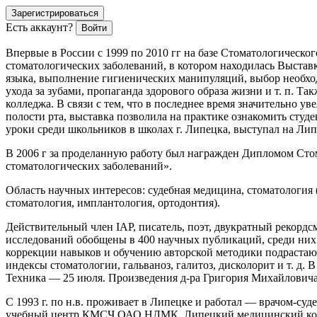
Зарегистрироваться
Есть аккаунт?
Войти
Впервые в
Росси
и с 1999 по 2010 гг на базе Стоматологичес
стоматологических заболеваний, в котором находилась Выставк
языка, выполнение гигиенических манипуляций, выбор необход
ухода за зубами, пропаганда здорового образа жизни и т. п. 
колледжа. В связи с тем, что в последнее время значительно 
полости рта, выставка позволила на практике ознакомить студ
уроки среди
школьни
ков в школах г. Липецка, выступал на Ли
В 2006 г за проделанную работу был награжден Дипломом Ст
стоматологических заболеваний».
Область научных интересов: судебная медицина, стоматология (
стоматология, имплантология, ортодонтия).
Действительный
член
IAP, писатель, поэт, двукратный рекор
исследований обобщены в 400 научных публикаций, среди них 
коррекции навыков и обучению авторской методики подрастающ
индексы стоматологии, гальваноз, галитоз, дисколорит и т. д.
Техника — 25 июля. Произведения д-ра Григория Михайловича Ф
С 1993 г. по н.в. проживает в Липецке и работал — врачом-с
учебный центр КМСЧ ОАО НЛМК, Липецкий медицинский колле