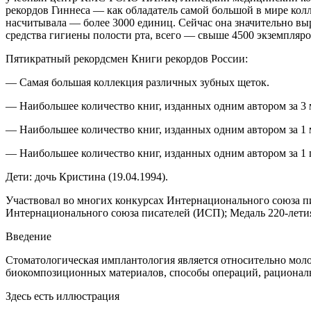
рекордов Гиннеса — как обладатель самой большой в мире кол
насчитывала — более 3000 единиц. Сейчас она значительно вы
средства гигиены полости рта, всего — свыше 4500 экземпляро
Пятикратный рекордсмен Книги рекордов
Росси
и:
— Самая большая коллекция различных зубных щеток.
— Наибольшее количество книг, изданных одним автором за 3 
—
Наибольшее количество книг, изданных одним автором за 1
— Наибольшее количество книг, изданных одним автором
за 1
Дети: дочь Кристина (19.04.1994).
Участвовал во многих конкурсах Интер
нацио
нального союза п
Интер
нацио
нального союза писателей (ИСП); Медаль 220-лети
Введение
Стоматологическая имплантология является относительно мол
биокомпозиционных материалов, способы операций, рациональ
Здесь есть иллюстрация