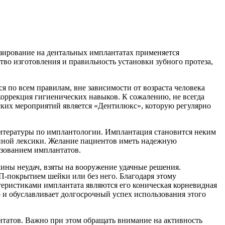
езирование на дентальных имплантатах применяется
во изготовления и правильность установки зубного протеза,
 по всем правилам, вне зависимости от возраста человека
коррекция гигиенических навыков. К сожалению, не всегда
ских мероприятий является «Дентилюкс», которую регулярно
итературы по имплантологии. Имплантация становится неким
нной лексики. Желание пациентов иметь надежную
зованием имплантатов.
ины неудач, взяты на вооружение удачные решения.
ГАП-покрытием шейки или без него. Благодаря этому
ристиками имплантата являются его коническая корневидная
 и обуславливает долгосрочный успех использования этого
нтатов. Важно при этом обращать внимание на активность