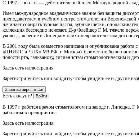
С 1997 г. по н. в. — действительный
член
Международной академи
Имея международное академическое звание без защиты диссер
преподавателем в учебном центре стоматологии Воронежской 
начинает собирать зубные пасты, зубные щетки, ополаскивател
коллекция бесследно исчезает. Д-р Флейшер Г. М. тяжело пер
уколы,.., лечение в Липецком психо-невралогическом диспансе
В 2001 году была совместно написана и опубликована работа с 
«ЦНИИС и ЧЛХ» МЗ РФ, г. Москва). Совместно были написаны
полости рта, гальванозу, гигиенистам стоматологическим и дет
Здесь есть иллюстрация
Зарегистрируйтесь или войдите, чтобы увидеть ее и другие из
Зарегистрироваться
Есть аккаунт?
Войти
В 1997 г работая врачом стоматологом на заводе г. Липецка, 
работников предприятия.
Здесь есть иллюстрация
Зарегистрируйтесь или войдите, чтобы увидеть ее и другие из