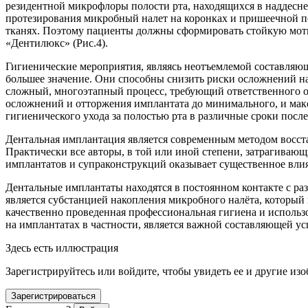
резидентной микрофлоры полости рта, находящихся в наддесн
протезирования микробный налет на коронках и пришеечной п
тканях. Поэтому пациенты должны сформировать стойкую моти
«Дентилюкс» (Рис.4).
Гигиенические мероприятия, являясь неотъемлемой составляющ
большее значение. Они способны снизить риски осложнений н
сложный, многоэтапный процесс, требующий ответственного от
осложнений и отторжения имплантата до минимального, и макс
гигиенического ухода за полостью рта в различные сроки посл
Дентальная имплантация является современным методом восста
Практически все авторы, в той или иной степени, затрагивающ
имплантатов и супраконструкций оказывает существенное влия
Дентальные имплантаты находятся в постоянном контакте с раз
является субстанцией накопления микробного налёта, который
качественно проведенная профессиональная гигиена и использ
на имплантатах в частности, является важной составляющей ус
Здесь есть иллюстрация
Зарегистрируйтесь или войдите, чтобы увидеть ее и другие из
Зарегистрироваться