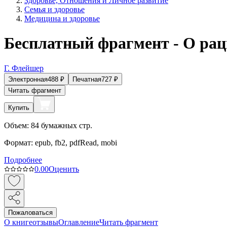
Здоровье, Отношения и Личное развитие
Семья и здоровье
Медицина и здоровье
Бесплатный фрагмент - О рац
Г. Флейшер
Электронная
488
₽
Печатная
727
₽
Читать фрагмент
Купить
Объем:
84
бумажных стр.
Формат:
epub, fb2, pdfRead, mobi
Подробнее
0.0
0
Оценить
Пожаловаться
О книге
отзывы
Оглавление
Читать фрагмент