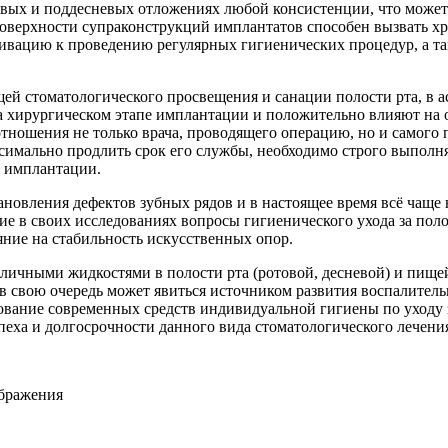
евых и поддесневых отложениях любой консистенции, что может
оверхности супраконструкций имплантатов способен вызвать х
вацию к проведению регулярных гигиенических процедур, а та
ей стоматологического просвещения и санации полости рта, в 
а хирургическом этапе имплантации и положительно влияют на 
ношения не только врача, проводящего операцию, но и самого п
имально продлить срок его службы, необходимо строго выполня
е имплантации.
новления дефектов зубных рядов и в настоящее время всё чаще
ие в своих исследованиях вопросы гигиенического ухода за поло
ние на стабильность искусственных опор.
личными жидкостями в полости рта (ротовой, десневой) и пищей
 в свою очередь может явиться источником развития воспалите
ование современных средств индивидуальной гигиены по уходу з
пеха и долгосрочности данного вида стоматологического лечени
ображения