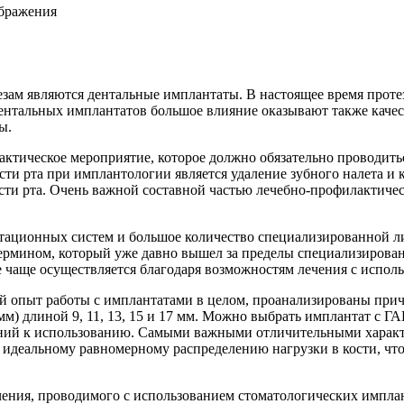
ображения
езам являются дентальные имплантаты. В настоящее время прот
дентальных
имплантатов
большое влияние оказывают также качест
ы.
тическое мероприятие, которое должно обязательно проводиться
сти рта при имплантологии является удаление зубного налета и 
ости рта. Очень важной составной частью лечебно-профилактиче
тационных систем и большое количество специализированной л
рмином, который уже давно вышел за пределы специализирова
аще осуществляется благодаря возможностям лечения с исполь
й опыт работы с имплантатами в целом, проанализированы прич
5 мм) длиной 9, 11, 13, 15 и 17 мм. Можно выбрать имплантат с 
ний к использованию. Самыми важными отличительными характе
идеальному равномерному распределению нагрузки в кости, что
чения, проводимого с использованием стоматологических импла