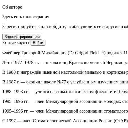
Об авторе
Здесь есть иллюстрация
Зарегистрируйтесь или войдите, чтобы увидеть ее и другие из
Зарегистрироваться
Есть аккаунт?
Войти
Флейшер Григорий Михайлович (Dr Grigori Fleicher) родился 11
Лето 1977–1978 гг. — школа юнг, Краснознаменный Черноморск
В 1980 г. награждён именной настольной медалью и кортиком-
В 1987 г. — окончил школу №77 с углублённым изучением англи
1988–1993 гг. — учился на стоматологическом факультете Перм
1995–1996 гг. —
член
Международной ассоциации молодых стом
1995–1996 гг. —
член
Международной ассоциации стоматологов (
С 1997 —
член
Стоматологической Ассоциации
Росси
и (СтАР)