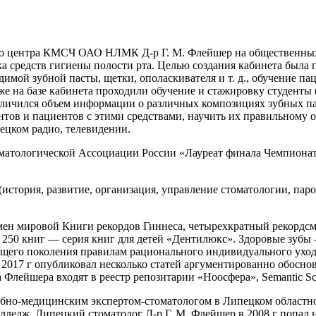
кого центра КМСЧ ОАО НЛМК Д-р Г. М. Флейшер на общественны
а средств гигиены полости рта. Целью создания кабинета была 
имой зубной пасты, щетки, ополаскивателя и т. д., обучение п
Также на базе кабинета проходили обучение и стажировку студен
увеличился объем информации о различных композициях зубных па
ентов и пациентов с этими средствами, научить их правильному
пецком радио, телевидении.
оматологической Ассоциации
Росси
и «Лауреат финала Чемпиона
история, развитие, организация, управление стоматологии, паро
дсмен мировой Книги рекордов Гиннеса, четырехкратный рекордс
250 книг — серия книг для детей «Дентилюкс». Здоровые зубы 
его поколения правилам рационального индивидуального ухода 
 В 2017 г опубликовал несколько статей аргументированно обосн
лейшера входят в реестр репозитарии «Ноосфера», Semantic Sch
удебно-медицинским экспертом-стоматологом в Липецком област
дж. Липецкий стоматолог Д-р Г. М. Флейшер в 2008 г попал 