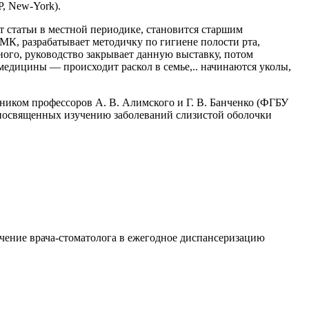
P, New-York).
ет статьи в местной периодике, становится старшим
К, разрабатывает методичку по гигиене полости рта,
ного, руководство закрывает данную выставку, потом
медицины — происходит раскол в семье,.. начинаются уколы,
чеником профессоров А. В. Алимского и Г. В. Банченко (ФГБУ
посвященных изучению заболеваний слизистой оболочки
лючение врача-стоматолога в ежегодное диспансеризацию