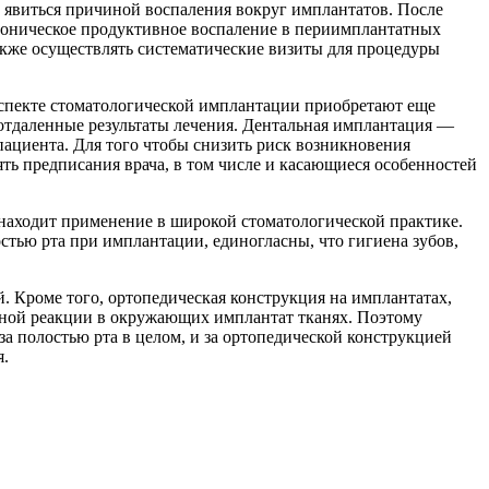
 явиться причиной воспаления вокруг имплантатов. После
роническое продуктивное воспаление в периимплантатных
кже осуществлять систематические визиты для процедуры
аспекте стоматологической имплантации приобретают еще
отдаленные результаты лечения. Дентальная имплантация —
ациента. Для того чтобы снизить риск возникновения
ть предписания врача, в том числе и касающиеся особенностей
 находит применение в широкой стоматологической практике.
стью рта при имплантации, единогласны, что гигиена зубов,
. Кроме того, ортопедическая конструкция на имплантатах,
льной реакции в окружающих имплантат тканях. Поэтому
а полостью рта в целом, и за ортопедической конструкцией
я.