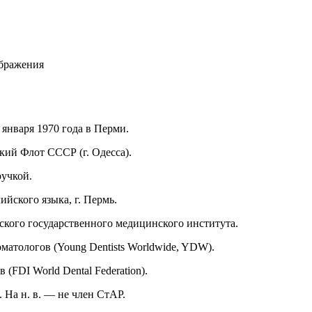
ображения
 января 1970 года в Перми.
ий Флот СССР (г. Одесса).
ручкой.
йского языка, г. Пермь.
ского государственного медицинского института.
атологов (Young Dentists Worldwide, YDW).
FDI World Dental Federation).
. На н. в. — не
член
СтАР.