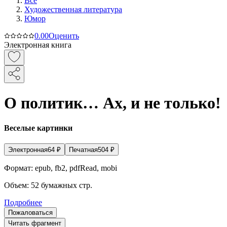
Все
Художественная литература
Юмор
0.0
0
Оценить
Электронная книга
О политик… Ах, и не только!
Веселые картинки
Электронная
64
₽
Печатная
504
₽
Формат:
epub, fb2, pdfRead, mobi
Объем:
52
бумажных стр.
Подробнее
Пожаловаться
Читать фрагмент