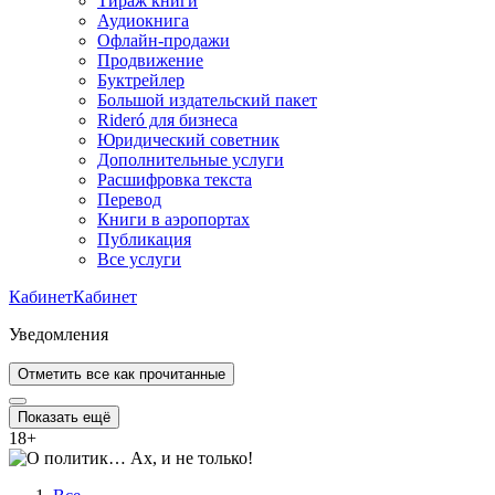
Тираж книги
Аудиокнига
Офлайн-продажи
Продвижение
Буктрейлер
Большой издательский пакет
Rideró для бизнеса
Юридический советник
Дополнительные услуги
Расшифровка текста
Перевод
Книги в аэропортах
Публикация
Все услуги
Кабинет
Кабинет
Уведомления
Отметить все как прочитанные
Показать ещё
18
+