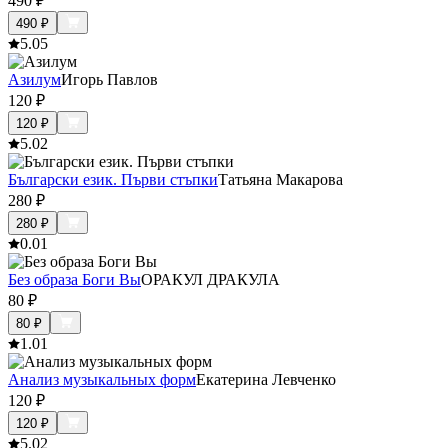
490
₽
490
₽
5.0
5
Азилум
Игорь Павлов
120
₽
120
₽
5.0
2
Български език. Първи стъпки
Татьяна Макарова
280
₽
280
₽
0.0
1
Без образа Боги Вы
ОРАКУЛ ДРАКУЛА
80
₽
80
₽
1.0
1
Анализ музыкальных форм
Екатерина Левченко
120
₽
120
₽
5.0
2