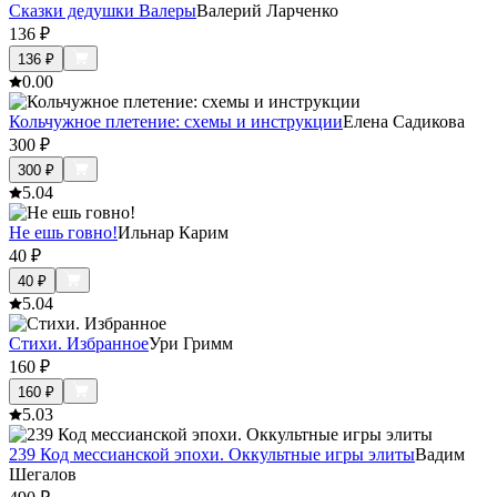
Сказки дедушки Валеры
Валерий Ларченко
136
₽
136
₽
0.0
0
Кольчужное плетение: схемы и инструкции
Елена Садикова
300
₽
300
₽
5.0
4
Не ешь говно!
Ильнар Карим
40
₽
40
₽
5.0
4
Стихи. Избранное
Ури Гримм
160
₽
160
₽
5.0
3
239 Код мессианской эпохи. Оккультные игры элиты
Вадим
Шегалов