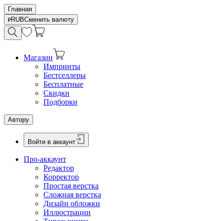
Главная
RUB
Сменить валюту
Магазин
Импринты
Бестселлеры
Бесплатные
Скидки
Подборки
Автору
Войти в аккаунт
Про-аккаунт
Редактор
Корректор
Простая верстка
Сложная верстка
Дизайн обложки
Иллюстрации