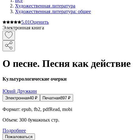
Все
Художественная литература
Художественная литература: общее
5.0
1
Оценить
Электронная книга
О песне. Песня как действие
Культурологические очерки
Юрий Дружкин
Электронная
40
₽
Печатная
897
₽
Формат:
epub, fb2, pdfRead, mobi
Объем:
300
бумажных стр.
Подробнее
Пожаловаться