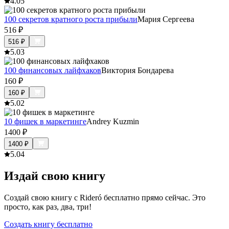
4.0
5
100 секретов кратного роста прибыли
Мария Сергеева
516
₽
516
₽
5.0
3
100 финансовых лайфхаков
Виктория Бондарева
160
₽
160
₽
5.0
2
10 фишек в маркетинге
Andrey Kuzmin
1400
₽
1400
₽
5.0
4
Издай свою книгу
Создай свою книгу с Rideró бесплатно прямо сейчас. Это
просто, как раз, два, три!
Создать книгу бесплатно