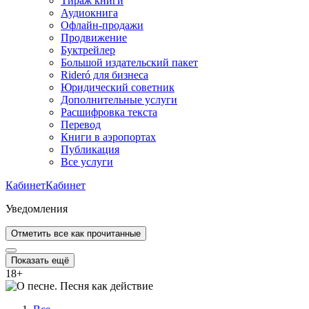
Тираж книги
Аудиокнига
Офлайн-продажи
Продвижение
Буктрейлер
Большой издательский пакет
Rideró для бизнеса
Юридический советник
Дополнительные услуги
Расшифровка текста
Перевод
Книги в аэропортах
Публикация
Все услуги
Кабинет
Кабинет
Уведомления
Отметить все как прочитанные
Показать ещё
18
+