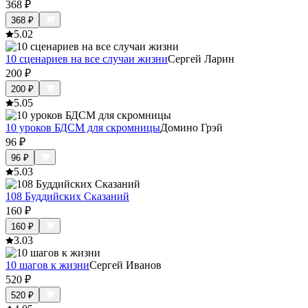
368
₽
368
₽
5.0
2
10 сценариев на все случаи жизни
Сергей Ларин
200
₽
200
₽
5.0
5
10 уроков БДСМ для скромницы
Домино Грэй
96
₽
96
₽
5.0
3
108 Буддийских Сказаний
160
₽
160
₽
3.0
3
10 шагов к жизни
Сергей Иванов
520
₽
520
₽