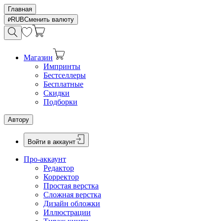
Главная
RUB
Сменить валюту
Магазин
Импринты
Бестселлеры
Бесплатные
Скидки
Подборки
Автору
Войти в аккаунт
Про-аккаунт
Редактор
Корректор
Простая верстка
Сложная верстка
Дизайн обложки
Иллюстрации