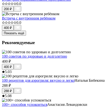
0.0
200
₽
Встреча с внутренним ребёнком
0.0
400
₽
Показать ещё
Рекомендуемые
100 советов по здоровью и долголетию
400
₽
400
₽
5.0
3
100 рецептов для аэрогриля: вкусно и легко
Наталья Бибекина
288
₽
288
₽
5.0
8
100+ способов успокоиться
Анастасия Левандовски