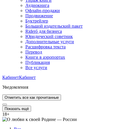
Тираж книги
Аудиокнига
Офлайн-продажи
Продвижение
Буктрейлер
Большой издательский пакет
Rideró для бизнеса
Юридический советник
Дополнительные услуги
Расшифровка текста
Перевод
Книги в аэропортах
Публикация
Все услуги
Кабинет
Кабинет
Уведомления
Отметить все как прочитанные
Показать ещё
18
+