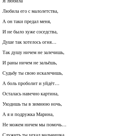
Я любила
Любила его с малолетства,
А он таки предал меня,
И не было хуже соседства,
Душе так хотелось огня…
Так душу ничем не залечишь,
И раны ничем не зальёшь,
Судьбу ты свою искалечишь,
А боль проболит и уйдёт…
Осталась навечно картина,
Уходишь ты в зимнюю ночь,
А я и подружка Марина,
Не можем ничем мы помочь…
Служить ты уехал мальчишка,