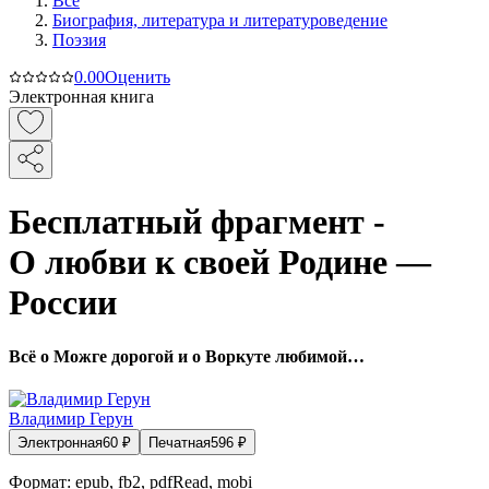
Все
Биография, литература и литературоведение
Поэзия
0.0
0
Оценить
Электронная книга
Бесплатный фрагмент -
О любви к своей Родине —
России
Всё о Можге дорогой и о Воркуте любимой…
Владимир Герун
Электронная
60
₽
Печатная
596
₽
Формат:
epub, fb2, pdfRead, mobi