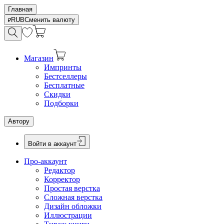
Главная
RUB
Сменить валюту
Магазин
Импринты
Бестселлеры
Бесплатные
Скидки
Подборки
Автору
Войти в аккаунт
Про-аккаунт
Редактор
Корректор
Простая верстка
Сложная верстка
Дизайн обложки
Иллюстрации