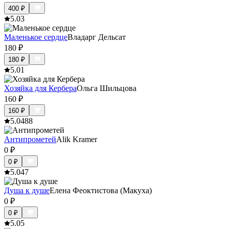
400
₽
5.0
3
Маленькое сердце
Владарг Дельсат
180
₽
180
₽
5.0
1
Хозяйка для Кербера
Ольга Шильцова
160
₽
160
₽
5.0
488
Антипрометей
Alik Kramer
0
₽
0
₽
5.0
47
Душа к душе
Елена Феоктистова (Макуха)
0
₽
0
₽
5.0
5