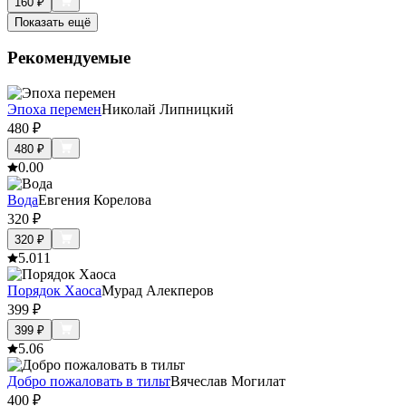
160
₽
Показать ещё
Рекомендуемые
Эпоха перемен
Николай Липницкий
480
₽
480
₽
0.0
0
Вода
Евгения Корелова
320
₽
320
₽
5.0
11
Порядок Хаоса
Мурад Алекперов
399
₽
399
₽
5.0
6
Добро пожаловать в тильт
Вячеслав Могилат
400
₽