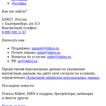
Доставка
Как нас найти?
620027
,
Россия
,
г. Екатеринбург, а/я 313
Контактный телефон
:
8 800 500 11 67
Написать нам
Поддержка
:
support@ridero.ru
Печать тиража
:
print@ridero.ru
Вопросы по услугам
:
order@ridero.ru
PR
:
pr@ridero.ru
Предоставляя персональные данные по указанным
контактным данным, вы даёте своё согласие на условиях,
определенных
Политикой обработки персональных данных
Последние новости
Плюсы Rideró, ISBN в подарок, буктрейлеры, вебинары
и многое другое
Читать дальше