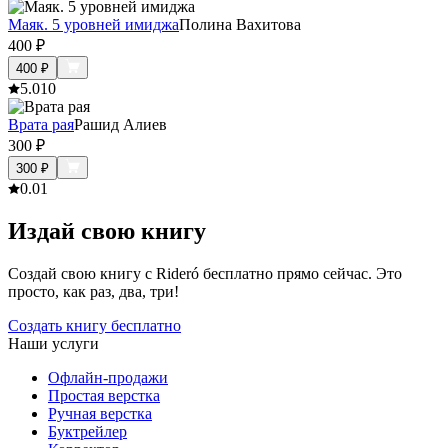
Маяк. 5 уровней имиджа
Полина Вахитова
400
₽
400
₽
5.0
10
Врата рая
Рашид Алиев
300
₽
300
₽
0.0
1
Издай свою книгу
Создай свою книгу с Rideró бесплатно прямо сейчас. Это
просто, как раз, два, три!
Создать книгу бесплатно
Наши услуги
Офлайн-продажи
Простая верстка
Ручная верстка
Буктрейлер