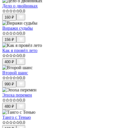
Дело о двойниках
0.0
160
₽
Виражи судьбы
0.0
156
₽
Как я провёл лето
0.0
400
₽
Второй шанс
0.0
990
₽
Эпоха перемен
0.0
480
₽
Танго с Тенью
0.0