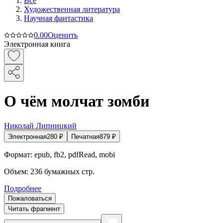
Все
Художественная литература
Научная фантастика
0.0
0
Оценить
Электронная книга
О чём молчат зомби
Николай Липницкий
Электронная
280
₽
Печатная
879
₽
Формат:
epub, fb2, pdfRead, mobi
Объем:
236
бумажных стр.
Подробнее
Пожаловаться
Читать фрагмент