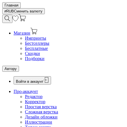
Главная
RUB
Сменить валюту
Магазин
Импринты
Бестселлеры
Бесплатные
Скидки
Подборки
Автору
Войти в аккаунт
Про-аккаунт
Редактор
Корректор
Простая верстка
Сложная верстка
Дизайн обложки
Иллюстрации