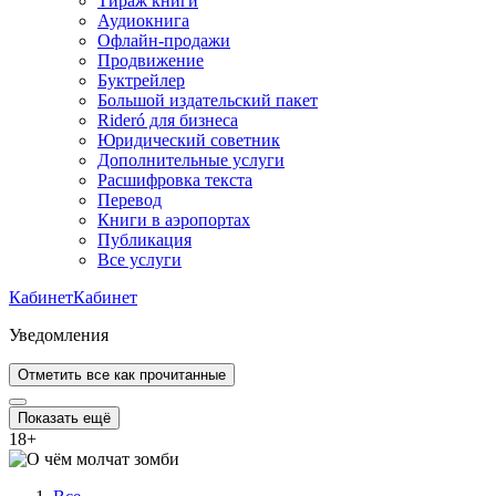
Тираж книги
Аудиокнига
Офлайн-продажи
Продвижение
Буктрейлер
Большой издательский пакет
Rideró для бизнеса
Юридический советник
Дополнительные услуги
Расшифровка текста
Перевод
Книги в аэропортах
Публикация
Все услуги
Кабинет
Кабинет
Уведомления
Отметить все как прочитанные
Показать ещё
18
+