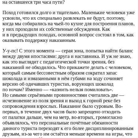
на оставшееся три часа пути?
Поход готовился долго и тщательно. Маленькие человеки уже
усвоили, что их специально развлекать не будут, поэтому,
когда мы собирались на чьей-то кухне для построения планов,
у них проходили их собственные обсуждения. Как
и в предыдущих походах, основной вопрос состоял в том, как
оказывать поддержку наказанным.
У-у-пс! С этого момента — серая зона, попытка найти баланс
между двумя ипостасями: друга и наставника. И уж не знаю,
как это выглядит с педагогической точки зрения, без
наказаний не обходилось. Что прикажете делать с человеком,
который самым бессовестным образом сократил запас
шоколада и измазанными в нём губами на ходу сочиняет
версию об одичавших туристах, ворующих шоколад
по ночам? Именно — «казнить нельзя помиловать».
Но самыми серьёзными провинностями считались две —
исчезновение из поля зрения и выход к горной реке без
сопровождения взрослых. Наказание было суровым. Во-
первых, в течение двух часов было запрещено отходить
от палатки дальше, чем на метр, во-вторых, громогласно
объявлялось, что персональные почётные обязанности
данного туриста переходят к его более дисциплинированным
друзьям, из-за чего им остаётся меньше времени на игры, что