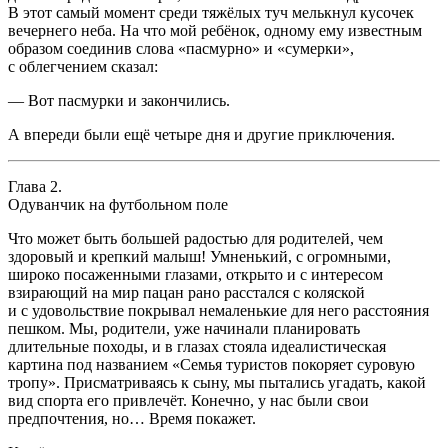
В этот самый момент среди тяжёлых туч мелькнул кусочек
вечернего неба. На что мой ребёнок, одному ему известным
образом соединив слова «пасмурно» и «сумерки»,
с облегчением сказал:
— Вот пасмурки и закончились.
А впереди были ещё четыре дня и другие приключения.
Глава 2.
Одуванчик на футбольном поле
Что может быть большей радостью для родителей, чем
здоровый и крепкий малыш! Умненький, с огромными,
широко посаженными глазами, открыто и с интересом
взирающий на мир пацан рано расстался с коляской
и с удовольствие покрывал немаленькие для него расстояния
пешком. Мы, родители, уже начинали планировать
длительные походы, и в глазах стояла идеалистическая
картина под названием «Семья туристов покоряет суровую
тропу». Присматриваясь к сыну, мы пытались угадать, какой
вид спорта его привлечёт. Конечно, у нас были свои
предпочтения, но… Время покажет.