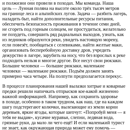
и полжизни они провели в походах. Мы команда. Наша
цель — Лунная поляна на высоте около трёх тысяч метров
на границе леса и альпийских лугов. Задача — разбить лагерь,
наладить быт, найти дополнительные ресурсы питания,
обеспечить безопасность проживания в течение семи дней,
не сгореть под горным солнцем, не простудиться, желательно
не похудеть, совершить ряд радиальных выходов, узнать, как
из ледников образуются реки, увидеть настоящую морену,
если повезёт, пообщаться с селевиками, найти желтые маки,
организовать бесперебойную доставку дров, учредить
дежурство в лагере, зарубить на носу, что без взрослых к реке
подходить нельзя и многое другое. Все несут свои рюкзаки.
Большие человеки — большие рюкзаки, маленькие
человеки — маленькие рюкзаки. Подъём должен занять
примерно часа четыре. На полпути предполагается перекус.
В процессе планирования нашей вылазки хитрые и коварные
предки решили напичкать отпрысков кое-какой жизненно
важной информацией. Например, как сохранить здоровье
в походе, особенно в таком трудном, как наш, где на каждом
шагу подстерегают колючки, вылезающие из земли корни
деревьев, яркие ягоды, которые шепчут: «Попробуй меня — я
тебя не выдам», кусачие муравьи, слепни, ледяная вода,
грязные руки, да мало ли чего ещё! И если маленький турист
не знает, как окружающая природа может ему помочь —