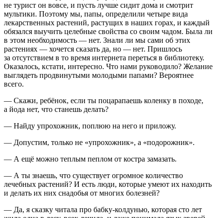
не турист он вовсе, и пусть лучше сидит дома и смотрит
мультики. Поэтому мы, папы, определили четыре вида
лекарственных растений, растущих в наших горах, и каждый
обязался выучить целебные свойства со своим чадом. Была ли
в этом необходимость — нет. Знали ли мы сами об этих
растениях — хочется сказать да, но — нет. Пришлось
за отсутствием в то время интернета переться в библиотеку.
Оказалось, кстати, интересно. Что нами руководило? Желание
выглядеть продвинутыми молодыми папами? Вероятнее
всего.
— Скажи, ребёнок, если ты поцарапаешь коленку в походе,
а йода нет, что станешь делать?
— Найду упрохожник, поплюю на него и приложу.
— Допустим, только не «упрохожник», а «подорожник».
— А ещё можно теплым пеплом от костра замазать.
— А ты знаешь, что существует огромное количество
лечебных растений? И есть люди, которые умеют их находить
и делать их них снадобья от многих болезней?
— Да, я сказку читала про бабку-колдунью, которая сто лет