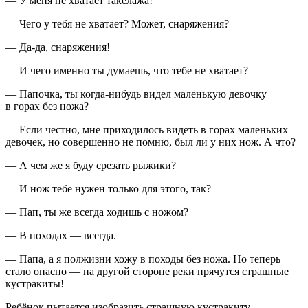
— У меня не хватает такелажа!
— Чего у тебя не хватает? Может, снаряжения?
— Да-да, снаряжения!
— И чего именно ты думаешь, что тебе не хватает?
— Папочка, ты когда-нибудь видел маленькую девочку
в горах без ножа?
— Если честно, мне приходилось видеть в горах маленьких
девочек, но совершенно не помню, был ли у них нож. А что?
— А чем же я буду срезать рыжики?
— И нож тебе нужен только для этого, так?
— Пап, ты же всегда ходишь с ножом?
— В походах — всегда.
— Папа, а я полжизни хожу в походы без ножа. Но теперь
стало опасно — на другой стороне реки прячутся страшные
кустракиты!
Ребёнок пытается изобразить страшную кустракиту