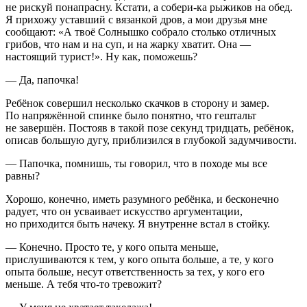
не рискуй понапрасну. Кстати, а собери-ка рыжиков на обед.
Я прихожу уставший с вязанкой дров, а мои друзья мне
сообщают: «А твоё Солнышко собрало столько отличных
грибов, что нам и на суп, и на жарку хватит. Она —
настоящий турист!». Ну как, поможешь?
— Да, папочка!
Ребёнок совершил несколько скачков в сторону и замер.
По напряжённой спинке было понятно, что гештальт
не завершён. Постояв в такой позе секунд тридцать, ребёнок,
описав большую дугу, приблизился в глубокой задумчивости.
— Папочка, помнишь, ты говорил, что в походе мы все
равны?
Хорошо, конечно, иметь разумного ребёнка, и бесконечно
радует, что он усваивает искусство аргументации,
но приходится быть начеку. Я внутренне встал в стойку.
— Конечно. Просто те, у кого опыта меньше,
прислушиваются к тем, у кого опыта больше, а те, у кого
опыта больше, несут ответственность за тех, у кого его
меньше. А тебя что-то тревожит?