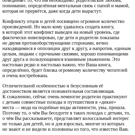
объединяет то, что им необходимо: родительские любовь,
понимание, определённая ментальная связь с папой и мамой,
которая не прервётся, даже когда дети вырастут.
Конфликту отцов и детей посвящено огромное количество
произведений. Но мало кому удавалось создать книгу,
в которой этот конфликт выведен на новый уровень, где
фактически нивелирован, где дети и родители показаны
не двумя противоборствующими сторонами, вечно
находящимися в оппозиции друг к другу, а напротив, единым
целым, людьми с прочными связями, хорошо понимающими
друг друга и пользующимися взаимным уважением. Это
настолько редко и настолько важно, что Ваша книга,
определённо, будет близка огромному количеству читателей
и очень востребована.
Отличительной особенностью и безусловным её
достоинством является познавательная составляющая.
К сожалению, сейчас очень немногие родители практикуют
с детьми совместные походы и путешествия в «дикие»
места — мода на подобные виды активности, увы, прошла.
Поэтому то, о чём Вы беседуете в таких походах с детьми, то,
о чём Вы рассказываете, представляет колоссальный интерес
не только для детей, но и для взрослых, многие из которых
не знают и не видели и половины из того, что известно Вам.