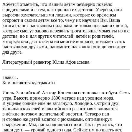
Хочется отметить, что Вашим детям безмерно повезло
с родителями и с тем, как прошло их детство. Уверена, они
выросли замечательными людьми, которые со временем
откроют и своим детям всё то, чему их научили Вы. Ваша
книга станет настоящим подарком не только для ваших детей,
которые смогут заново пережить трогательные моменты из их
детства, но и для других читателей, детей и родителей,
которым она даст ответы на многие вопросы, поможет стать
настоящими друзьями, напомнит, насколько они дороги друг
для друга.
Литературный редактор Юлия Афонасьева.
Глава 1.
Кем питаются кустракиты
Июль. Заилийский Алатау. Конечная остановка автобуса. Семь
утра. Высота примерно 1800 метров над уровнем моря.
В ущелье солнце ещё не заглянуло. Холодно. Острый дух
тянь-шанских елей и альпийского разнотравья вливается
в лёгкие потоком целительной энергии. Четверо пап
и столько же детей возятся с рюкзаками, оптимизируя
снаряжение. Мы, папы-одноклассники. Так случилось, что
наши дети — урожай одного года. Сейчас им по шесть лет,