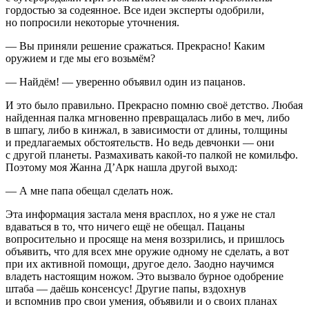
гордостью за содеянное. Все идеи эксперты одобрили,
но попросили некоторые уточнения.
— Вы приняли решение сражаться. Прекрасно! Каким
оружием и где мы его возьмём?
— Найдём! — уверенно объявил один из пацанов.
И это было правильно. Прекрасно помню своё детство. Любая
найденная палка мгновенно превращалась либо в меч, либо
в шпагу, либо в кинжал, в зависимости от длины, толщины
и предлагаемых обстоятельств. Но ведь девчонки — они
с другой планеты. Размахивать какой-то палкой не комильфо.
Поэтому моя Жанна Д’Арк нашла другой выход:
— А мне папа обещал сделать нож.
Эта информация застала меня врасплох, но я уже не стал
вдаваться в то, что ничего ещё не обещал. Пацаны
вопросительно и просяще на меня воззрились, и пришлось
объявить, что для всех мне оружие одному не сделать, а вот
при их активной помощи, другое дело. Заодно научимся
владеть настоящим ножом. Это вызвало бурное одобрение
штаба — даёшь консенсус! Другие папы, вздохнув
и вспомнив про свои умения, объявили и о своих планах