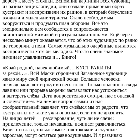
дорогу к месту стоянки. Вспомнив картинки всех чудовищ
из разных энциклопедий, они создали примерный образ
кустракит и воспроизвели их рацион, в который безусловно
входили и маленькие туристы. Стало необходимым
вооружиться и продумать план обороны. Всё это
эмоционально нам сообщается и сопровождается
воинственной мимикой и ритуальными танцами. Ещё через
несколько минут оказывается, что об этих чудовищах по радио
не говорили, а пели. Самые музыкально одарённые пытаются
воспроизвести хотя бы мелодию. Что-то очень знакомое
начинает улавливаться и… Бинго!
«Край родной, навек любимый… КУСТ РАКИТЫ
за рекой…». Всё! Маски сброшены! Загадочное чудовище
явило миру свой лирический оскал. Большие человеки
не выдерживают и ржут во весь голос. Только опасность схода
лавины или прорыва морены заставляют нас успокоиться
и вытереть слёзы. Дети вопросительно смотрят нас с опаской
и сочувствием. На немой вопрос самый из нас
сообразительный заявляет, что смеёмся мы от радости, что
кустракиты не такие уж и опасные, если их не дразнить.
На лицах детей — разочарование, чуть ли не слёзы:
приключение, только начавшись, начинает разваливаться.
Видя эти глаза, только самые толстокожие и скучные
взрослые, могут остаться равнодушными. И я развиваю