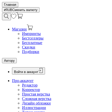
Главная
RUB
Сменить валюту
Магазин
Импринты
Бестселлеры
Бесплатные
Скидки
Подборки
Автору
Войти в аккаунт
Про-аккаунт
Редактор
Корректор
Простая верстка
Сложная верстка
Дизайн обложки
Иллюстрации