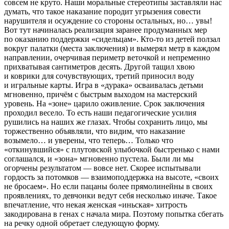
совсем не круто. Наши моральные стереотипы заставляли нас
думать, что такое наказание породит угрызения совести
нарушителя и осуждение со стороны остальных, но… увы!
Вот тут начиналась реализация заранее продуманных мер
по оказанию поддержки «сидельцам». Кто-то из детей ползал
вокруг палатки (места заключения) и вымерял метр в каждом
направлении, очерчивая периметр веточкой и непременно
прихватывая сантиметров десять. Другой тащил хвою
и коврики для сочувствующих, третий приносил воду
и игральные карты. Игра в «дурака» осваивалась детьми
мгновенно, причём с быстрым выходом на мастерский
уровень. На «зоне» царило оживление. Срок заключения
проходил весело. То есть наши педагогические усилия
рушились на наших же глазах. Чтобы сохранить лицо, мы
торжественно объявляли, что видим, что наказание
возымело… и уверены, что теперь… Только что
«откинувшийся» с плутовской улыбочкой быстренько с нами
соглашался, и «зона» мгновенно пустела. Были ли мы
огорчены результатом — вовсе нет. Скорее испытывали
гордость за потомков — взаимоподдержка на высоте, «своих
не бросаем». Но если пацаны более прямолинейны в своих
проявлениях, то девчонки ведут себя несколько иначе. Такое
впечатление, что некая женская «иньская» хитрость
закодирована в генах с начала мира. Поэтому попытка сбегать
на речку одной обретает следующую форму.