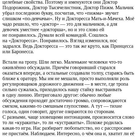
целебные свойства. Поэтому и именуются они Доктор
Подорожник, Доктор Тысячелистник, Доктор Пижм. Мальчик
убрал последнюю букву, посчитав, что «пижма» звучит
слишком «по-девчачьи». Ну и Докторесса Мать-и-Мачеха. Моё
чадо решило, что «доктор» — это для мальчиков, а для
девочек уместнее «докторша», но и это слово ей
не понравилось. Думали всей командой. Сошлись
на «Докторесса». Понравилось. Взгляд изменился, нос
задрался. Ведь Докторесса — это так же круто, как Принцесса
или Баронесса.
Встали на тропу. Шли легко. Маленькие человеки что-то
оживлённо обсуждали. Причём говоривший старался
оказаться впереди, а остальные создавали толпу, стараясь быть
ближе к оратору. Мы им не мешали, просто выполняли роль
регулировщиков дорожного движения — в месте, где тропа
сильно сужалась, приходилось нашу стайку выстраивать
в одну линию. Интриговало другое: обычно любые
обсуждения проходят достаточно громко, сопровождаются
смехом, какими-то смешным глупостями. А тут — тихие
голоса, один говорит, другие озираются по сторонам.
С разными, чаще зловещими интонациям, произносится слово
то ли «куракиты», то ли «кустракиты». Похоже родилась
какая-то игра. Нас разбирает любопытство, но с расспросами
не пристаём. Наблюдаем. Интересно, о чём она и, хватит ли её