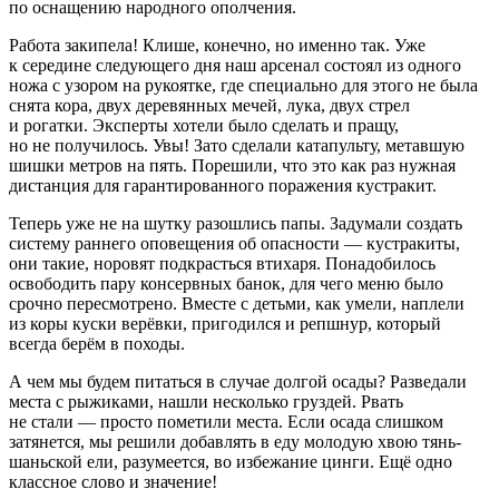
по оснащению народного ополчения.
Работа закипела! Клише, конечно, но именно так. Уже
к середине следующего дня наш арсенал состоял из одного
ножа с узором на рукоятке, где специально для этого не была
снята кора, двух деревянных мечей, лука, двух стрел
и рогатки. Эксперты хотели было сделать и пращу,
но не получилось. Увы! Зато сделали катапульту, метавшую
шишки метров на пять. Порешили, что это как раз нужная
дистанция для гарантированного поражения кустракит.
Теперь уже не на шутку разошлись папы. Задумали создать
систему раннего оповещения об опасности — кустракиты,
они такие, норовят подкрасться втихаря. Понадобилось
освободить пару консервных банок, для чего меню было
срочно пересмотрено. Вместе с детьми, как умели, наплели
из коры куски верёвки, пригодился и репшнур, который
всегда берём в походы.
А чем мы будем питаться в случае долгой осады? Разведали
места с рыжиками, нашли несколько груздей. Рвать
не стали — просто пометили места. Если осада слишком
затянется, мы решили добавлять в еду молодую хвою тянь-
шаньской ели, разумеется, во избежание цинги. Ещё одно
классное слово и значение!