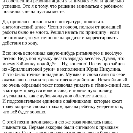
и собственной реабилитацией я занимался сам. И довольно
успешно. Это я к тому, что решение заниматься с ребёнком
появилось не на пустом месте.
Да, пришлось покопаться в литературе, полистать
анатомический атлас. Честно говоря, пользы от домашней
работы было не много. Решил начать по принципу «если
не поможет, то уж точно не навредит» и корректировать
действия по ходу.
Всю ночь вспоминал какую-нибудь ритмичную и весёлую
песню. Ведь под музыку делать зарядку веселее. Думал, что
моему Зайчонку подойдёт… Ну, конечно! Песня про зайцев
из «Бриллиантовой руки» в исполнении Юрия Никулина.
И это было точное попадание. Музыка и слова сами по себе
оказывали на сына терапевтическое действие. Незатейливый,
но очень образный текст позволял увидеть и тёмно-синий лес,
в котором прячутся волк и сова, и полночную поляну,
и услышать, как с дубов-колдунов облетает листва.
И подсознательное единение с зайчишками, которые косят
траву вопреки своим страхам, давала ребёнку уверенность,
что всё будет хорошо.
С этой песни начиналась и ею же заканчивалась наша
гимнастика. Первые аккорды были сигналом к прыжкам
на месте. Сын, заслышав начало куплета, делал большие