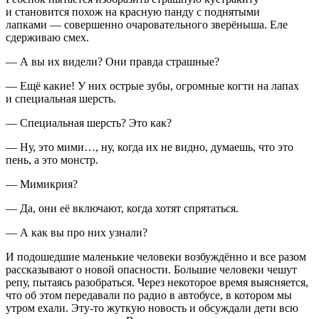
и становится похож на красную панду с поднятыми
лапками — совершенно очаровательного зверёныша. Еле
сдерживаю смех.
— А вы их видели? Они правда страшные?
— Ещё какие! У них острые зубы, огромные когти на лапах
и специальная шерсть.
— Специальная шерсть? Это как?
— Ну, это мими…, ну, когда их не видно, думаешь, что это
пень, а это монстр.
— Мимикрия?
— Да, они её включают, когда хотят спрятаться.
— А как вы про них узнали?
И подошедшие маленькие человеки
возбуж
дённо и все разом
рассказывают о новой опасности. Большие человеки чешут
репу, пытаясь разобраться. Через некоторое время выясняется,
что об этом передавали по радио в автобусе, в котором мы
утром ехали. Эту-то жуткую новость и обсуждали дети всю