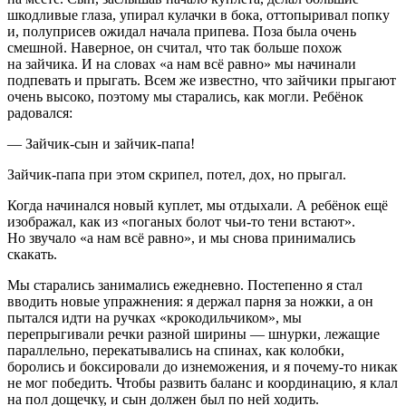
шкодливые глаза, упирал кулачки в бока, оттопыривал попку
и, полуприсев ожидал начала припева. Поза была очень
смешной. Наверное, он считал, что так больше похож
на зайчика. И на словах «а нам всё равно» мы начинали
подпевать и прыгать. Всем же известно, что зайчики прыгают
очень высоко, поэтому мы старались, как могли. Ребёнок
радовался:
— Зайчик-сын и зайчик-папа!
Зайчик-папа при этом скрипел, потел, дох, но прыгал.
Когда начинался новый куплет, мы отдыхали. А ребёнок ещё
изображал, как из «поганых болот чьи-то тени встают».
Но звучало «а нам всё равно», и мы снова принимались
скакать.
Мы старались занимались ежедневно. Постепенно я стал
вводить новые упражнения: я держал парня за ножки, а он
пытался идти на ручках «крокодильчиком», мы
перепрыгивали речки разной ширины — шнурки, лежащие
параллельно, перекатывались на спинах, как колобки,
боролись и боксировали до изнеможения, и я почему-то никак
не мог победить. Чтобы развить баланс и координацию, я клал
на пол дощечку, и сын должен был по ней ходить.