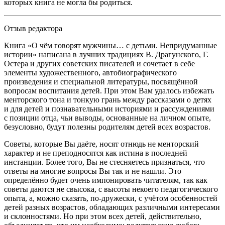
которых книга не могла бы родиться.
Отзыв редактора
Книга «О чём говорят мужчины… с детьми. Непридуманные
истории» написана в лучших традициях В. Драгунского, Г.
Остера и других советских писателей и сочетает в себе
элементы художественного, автобиографического
произведения и специальной литературы, посвящённой
вопросам воспитания детей. При этом Вам удалось избежать
менторского тона и тонкую грань между рассказами о детях
и для детей и познавательными историями и рассуждениями
с позиции отца, чьи выводы, основанные на личном опыте,
безусловно, будут полезны родителям детей всех возрастов.
Советы, которые Вы даёте, носят отнюдь не менторский
характер и не преподносятся как истина в последней
инста
нции. Более того, Вы не стесняетесь признаться, что
ответы на многие вопросы Вы так и не нашли. Это
определённо будет очень импонировать читателям, так как
советы даются не свысока, с высоты некоего педагогического
опыта, а, можно сказать, по-дружески, с учётом особенностей
детей разных возрастов, обладающих различными интересами
и склонностями. Но при этом всех детей, действительно,