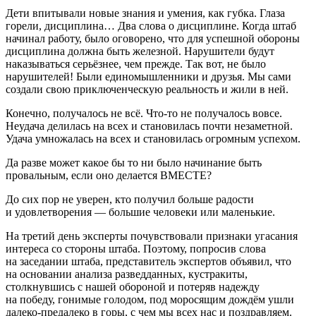
Дети впитывали новые знания и умения, как губка. Глаза
горели, дисциплина… Два слова о дисциплине. Когда штаб
начинал работу, было оговорено, что для успешной обороны
дисциплина должна быть железной. Нарушители будут
наказываться серьёзнее, чем прежде. Так вот, не было
нарушителей! Были единомышленники и друзья. Мы сами
создали свою приключенческую реальность и жили в ней.
Конечно, получалось не всё. Что-то не получалось вовсе.
Неудача делилась на всех и становилась почти незаметной.
Удача умножалась на всех и становилась огромным успехом.
Да разве может какое бы то ни было начинание быть
провальным, если оно делается ВМЕСТЕ?
До сих пор не уверен, кто получил больше радости
и удовлетворения — большие человеки или маленькие.
На третий день эксперты почувствовали признаки угасания
интереса со стороны штаба. Поэтому, попросив слова
на заседании штаба, представитель экспертов объявил, что
на основании анализа разведданных, кустракиты,
столкнувшись с нашей обороной и потеряв надежду
на победу, гонимые голодом, под моросящим дождём ушли
далеко-предалеко в горы, с чем мы всех нас и поздравляем.