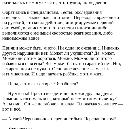
начиналось не могу сказать, что трудно, но медленно.
Обратились к специалистам. Тесты, обследования
и вердикт — мышечная гипотония. Переводя с врачебного
на русский, это когда действия, инициируемые нервной
системой, в зависимости от степени гипотонии либо
выполняются с меньшей скоростью реагирования, либо
невозможны вовсе.
Причин может быть много. Ни одна не очевидна. Никаких
других нарушений нет. Может ли ухудшится? Да, может.
Можно ли с этим бороться. Можно. Можно ли от этого
избавиться навсегда? Всё может быть, но гарантий нет. Нет,
лекарств пока не нужно. Основное лечение — массаж
и гимнастика. И надо научить ребёнка с этим жить.
— Папа, а что сказал врач? Я заболел?
— Ну что ты! Просто все дети не похожи друг на друга.
Помнишь того мальчика, который не смог сломать ветку?
А ты смог. Он же не заболел, правда. Ты оказался сильнее —
вот и всё.
— А твой Черепашонок перестанет быть Черепашонком?
— Уже перестал.