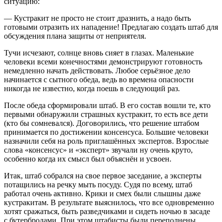
ситуацию:
— Кустракит не просто не стоит дразнить, а надо быть
готовыми отразить их нападение! Предлагаю создать штаб для
обсуждения плана защиты от неприятеля.
Тучи исчезают, солнце вновь сияет в глазах. Маленькие
человеки всеми конечностями демонстрируют готовность
немедленно начать действовать. Любое серьёзное дело
начинается с сытного обеда, ведь во времена опасности
никогда не известно, когда поешь в следующий раз.
После обеда сформировали штаб. В его состав вошли те, кто
первыми обнаружили страшных кустракит, то есть все дети
(кто бы сомневался). Договорились, что решение штабом
принимается по достижении консенсуса. Большие человеки
назначили себя на роль приглашённых экспертов. Взрослые
слова «консенсус» и «эксперт» звучали ну очень круто,
особенно когда их смысл был объяснён и усвоен.
Итак, штаб собрался на свое первое заседание, а эксперты
потащились на речку мыть посуду. Судя по всему, штаб
работал очень активно. Крики и смех были слышны даже
кустракитам. В результате выяснилось, что все одновременно
хотят сражаться, быть разведчиками и сидеть ночью в засаде
с бутербродами. При этом штабисты были переполнены