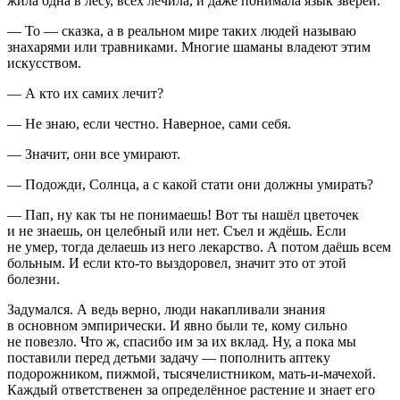
жила одна в лесу, всех лечила, и даже понимала язык зверей.
— То — сказка, а в реальном мире таких людей называю
знахарями или травниками. Многие шаманы владеют этим
искусством.
— А кто их самих лечит?
— Не знаю, если честно. Наверное, сами себя.
— Значит, они все умирают.
— Подожди, Солнца, а с какой стати они должны умирать?
— Пап, ну как ты не понимаешь! Вот ты нашёл цветочек
и не знаешь, он целебный или нет. Съел и ждёшь. Если
не умер, тогда делаешь из него лекарство. А потом даёшь всем
больным. И если кто-то выздоровел, значит это от этой
болезни.
Задумался. А ведь верно, люди накапливали знания
в основном эмпирически. И явно были те, кому сильно
не повезло. Что ж, спасибо им за их вклад. Ну, а пока мы
поставили перед детьми задачу — пополнить аптеку
подорожником, пижмой, тысячелистником, мать-и-мачехой.
Каждый ответственен за определённое растение и знает его