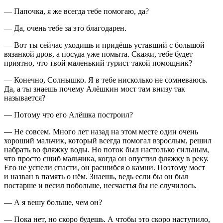
— Папочка, я же всегда тебе помогаю, да?
— Да, очень тебе за это благодарен.
— Вот ты сейчас уходишь и придёшь уставший с большой
вязанкой дров, а посуда уже помыта. Скажи, тебе будет
приятно, что твой маленький турист такой помощник?
— Конечно, Солнышко. Я в тебе нисколько не сомневаюсь.
Да, а ты знаешь почему Алёшкин мост там внизу так
называется?
— Потому что его Алёшка построил?
— Не совсем. Много лет назад на этом месте один очень
хороший мальчик, который всегда помогал взрослым, решил
набрать во фляжку воды. Но поток был настолько сильным,
что просто сшиб мальчика, когда он опустил фляжку в реку.
Его не успели спасти, он расшибся о камни. Поэтому мост
и назван в память о нём. Знаешь, ведь если бы он был
постарше и весил побольше, несчастья бы не случилось.
— А я вешу больше, чем он?
— Пока нет, но скоро будешь. А чтобы это скоро наступило,