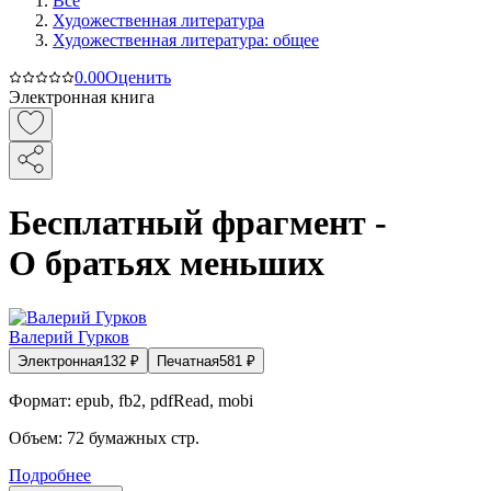
Все
Художественная литература
Художественная литература: общее
0.0
0
Оценить
Электронная книга
Бесплатный фрагмент -
О братьях меньших
Валерий Гурков
Электронная
132
₽
Печатная
581
₽
Формат:
epub, fb2, pdfRead, mobi
Объем:
72
бумажных стр.
Подробнее