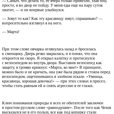
— Саныч, что делать то, ее вчера только привезли, злая ппц
просто, я во двор не пойду. У меня еды еще на пару суток
хватит, — и он впервые улыбнулся.
— Зовут то как? Как эту красавицу зовут, спрашиваю? —
вопросительно взглянул я на него.
— Марта!
При этом слове овчарка оглянулась назад и бросилась
к сменщику. Дверь резко закрылась, и я понял, что она
откроется не скоро. Я открыл калитку и протиснулся
с велосипедом во внутрь двора. Выставив велосипед как
защиту, я громко крикнул: «Марта, ко мне!» В принципе,
можно было и не кричать, она уже была рядом и стояла перед
велосипедом, ощетинившись в злобном оскале. «Умница,
красавица, хорошая девочка!» — при этих словах я присел,
чтобы стать равным ей и снять агрессию в ее глазах.
Ключ понимания природы и всех ее обитателей заключен
в простом русском слове «равнодушие». После того как Чехов
высказался не в его пользу, все как под копирку стали