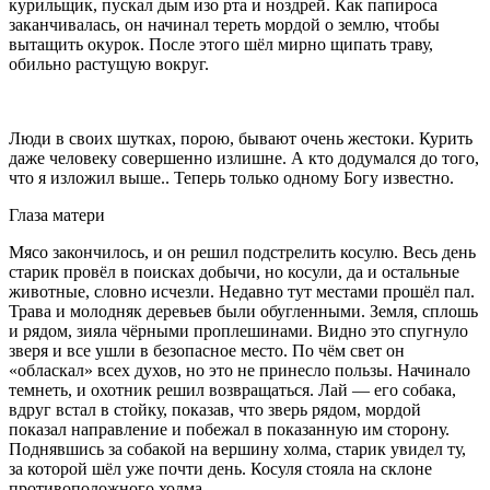
курильщик, пускал дым изо рта и ноздрей. Как папироса
заканчивалась, он начинал тереть мордой о землю, чтобы
вытащить окурок. После этого шёл мирно щипать траву,
обильно растущую вокруг.
Люди в своих шутках, порою, бывают очень жестоки. Курить
даже человеку совершенно излишне. А кто додумался до того,
что я изложил выше.. Теперь только одному Богу известно.
Глаза матери
Мясо закончилось, и он решил подстрелить косулю. Весь день
старик провёл в поисках добычи, но косули, да и остальные
животные, словно исчезли. Недавно тут местами прошёл пал.
Трава и молодняк деревьев были обугленными. Земля, сплошь
и рядом, зияла чёрными проплешинами. Видно это спугнуло
зверя и все ушли в безопасное место. По чём свет он
«обласкал» всех духов, но это не принесло пользы. Начинало
темнеть, и охотник решил возвращаться. Лай — его собака,
вдруг встал в стойку, показав, что зверь рядом, мордой
показал направление и побежал в показанную им сторону.
Поднявшись за собакой на вершину холма, старик увидел ту,
за которой шёл уже почти день. Косуля стояла на склоне
противоположного холма.