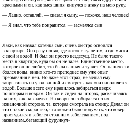
красными и он, как змея шипя, кинулся в атаку на мою руку.
— Ладно, оставляй, — сказал я сыну, — похоже, наш человек!
— Я знал, что тебе понравится, — засмеялся сын.
Лаки, как назвал котенка сын, очень быстро освоился
в квартире. Он сразу понял, где лоток с туалетом, а где миски
с едой и водой. И был он просто вездесущ. Не было такого
места в квартире, куда бы он не залез. Единственное место,
которое он не любил, это была ванная и туалет. Он панически
боялся воды, видно кто-то преподнес ему уже опыт
пребывания в ней. Но даже этот страх, не мешал ему
запрыгивать на угол ванной и смотреть, как она наполняется
водой. Больше всего ему нравилось забираться вверх
по шторам и коврам. Он так и сидел на шторах, раскачиваясь
на них, как на качелях. На ковры он забирался по их
изнаночной стороне, та, которая смотрела на стенку. Делал он
это с такой скоростью, что можно было подумать, что ковер
простудился и заболел странным заболеванием, под
названием,,бегающий фурункул».