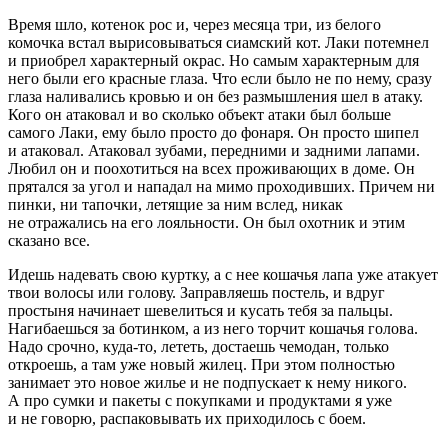
Время шло, котенок рос и, через месяца три, из белого
комочка встал вырисовываться сиамский кот. Лаки потемнел
и приобрел характерный окрас. Но самым характерным для
него были его красные глаза. Что если было не по нему, сразу
глаза наливались кровью и он без размышления шел в атаку.
Кого он атаковал и во сколько объект атаки был больше
самого Лаки, ему было просто до фонаря. Он просто шипел
и атаковал. Атаковал зубами, передними и задними лапами.
Любил он и поохотиться на всех проживающих в доме. Он
прятался за угол и нападал на мимо проходивших. Причем ни
пинки, ни тапочки, летящие за ним вслед, никак
не отражались на его лояльности. Он был охотник и этим
сказано все.
Идешь надевать свою куртку, а с нее кошачья лапа уже атакует
твои волосы или голову. Заправляешь постель, и вдруг
простыня начинает шевелиться и кусать тебя за пальцы.
Нагибаешься за ботинком, а из него торчит кошачья голова.
Надо срочно, куда-то, лететь, достаешь чемодан, только
откроешь, а там уже новый жилец. При этом полностью
занимает это новое жилье и не подпускает к нему никого.
А про сумки и пакеты с покупками и продуктами я уже
и не говорю, распаковывать их приходилось с боем.