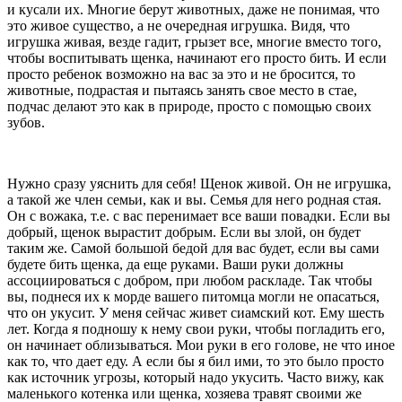
и кусали их. Многие берут животных, даже не понимая, что
это живое существо, а не очередная игрушка. Видя, что
игрушка живая, везде гадит, грызет все, многие вместо того,
чтобы воспитывать щенка, начинают его просто бить. И если
просто ребенок возможно на вас за это и не бросится, то
животные, подрастая и пытаясь занять свое место в стае,
подчас делают это как в природе, просто с помощью своих
зубов.
Нужно сразу уяснить для себя! Щенок живой. Он не игрушка,
а такой же член семьи, как и вы. Семья для него родная стая.
Он с вожака, т.е. с вас перенимает все ваши повадки. Если вы
добрый, щенок вырастит добрым. Если вы злой, он будет
таким же. Самой большой бедой для вас будет, если вы сами
будете бить щенка, да еще руками. Ваши руки должны
ассоциироваться с добром, при любом раскладе. Так чтобы
вы, поднеся их к морде вашего питомца могли не опасаться,
что он укусит. У меня сейчас живет сиамский кот. Ему шесть
лет. Когда я подношу к нему свои руки, чтобы погладить его,
он начинает облизываться. Мои руки в его голове, не что иное
как то, что дает еду. А если бы я бил ими, то это было просто
как источник угрозы, который надо укусить. Часто вижу, как
маленького котенка или щенка, хозяева травят своими же