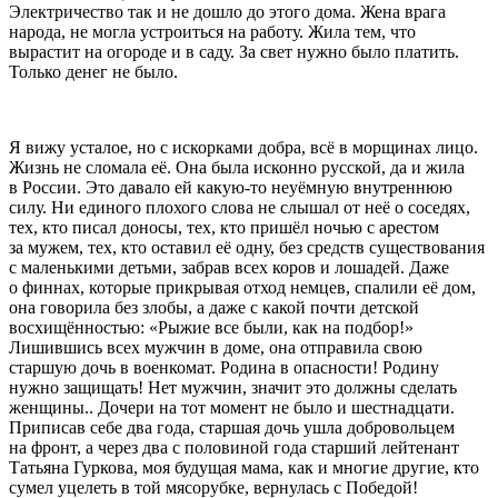
Электричество так и не дошло до этого дома. Жена врага
народа, не могла устроиться на работу. Жила тем, что
вырастит на огороде и в саду. За свет нужно было платить.
Только денег не было.
Я вижу усталое, но с искорками добра, всё в морщинах лицо.
Жизнь не сломала её. Она была исконно русской, да и жила
в России. Это давало ей какую-то неуёмную внутреннюю
силу. Ни единого плохого слова не слышал от неё о соседях,
тех, кто писал доносы, тех, кто пришёл ночью с арестом
за мужем, тех, кто оставил её одну, без средств существования
с маленькими детьми, забрав всех коров и лошадей. Даже
о финнах, которые прикрывая отход немцев, спалили её дом,
она говорила без злобы, а даже с какой почти детской
восхищённостью: «Рыжие все были, как на подбор!»
Лишившись всех мужчин в доме, она отправила свою
старшую дочь в военкомат. Родина в опасности! Родину
нужно защищать! Нет мужчин, значит это должны сделать
женщины.. Дочери на тот момент не было и шестнадцати.
Приписав себе два года, старшая дочь ушла добровольцем
на фронт, а через два с половиной года старший лейтенант
Татьяна Гуркова, моя будущая мама, как и многие другие, кто
сумел уцелеть в той мясорубке, вернулась с Победой!