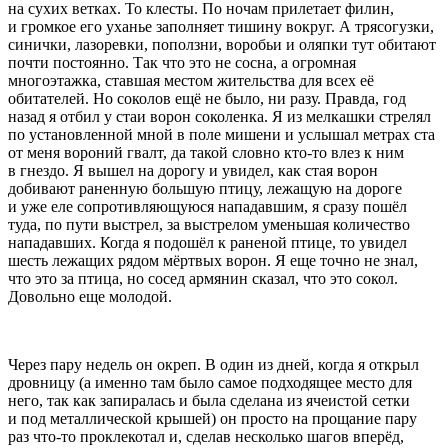
на сухих ветках. То клесты. По ночам прилетает филин,
и громкое его уханье заполняет тишину вокруг. А трясогузки,
синички, лазоревки, поползни, воробьи и оляпки тут обитают
почти постоянно. Так что это не сосна, а огромная
многоэтажка, ставшая местом жительства для всех её
обитателей. Но соколов ещё не было, ни разу. Правда, год
назад я отбил у стаи ворон соколенка. Я из мелкашки стрелял
по установленной мной в поле мишени и услышал метрах ста
от меня вороний гвалт, да такой словно кто-то влез к ним
в гнездо. Я вышел на дорогу и увидел, как стая ворон
добивают раненную большую птицу, лежащую на дороге
и уже еле сопротивляющуюся нападавшим, я сразу пошёл
туда, по пути выстрел, за выстрелом уменьшая количество
нападавших. Когда я подошёл к раненой птице, то увидел
шесть лежащих рядом мёртвых ворон. Я еще точно не знал,
что это за птица, но сосед армянин сказал, что это сокол.
Довольно еще молодой.
Через пару недель он окреп. В один из дней, когда я открыл
дровницу (а именно там было самое подходящее место для
него, так как запиралась и была сделана из ячеистой сетки
и под металлической крышей) он просто на прощание пару
раз что-то проклекотал и, сделав несколько шагов вперёд,