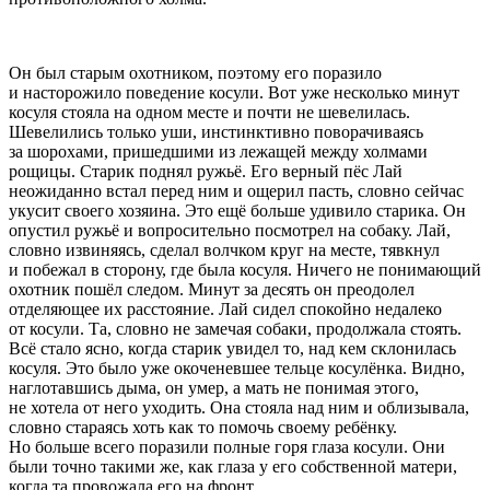
Он был старым охотником, поэтому его поразило
и насторожило поведение косули. Вот уже несколько минут
косуля стояла на одном месте и почти не шевелилась.
Шевелились только уши, инстинктивно поворачиваясь
за шорохами, пришедшими из лежащей между холмами
рощицы. Старик поднял ружьё. Его верный пёс Лай
неожиданно встал перед ним и ощерил пасть, словно сейчас
укусит своего хозяина. Это ещё больше удивило старика. Он
опустил ружьё и вопросительно посмотрел на собаку. Лай,
словно извиняясь, сделал волчком круг на месте, тявкнул
и побежал в сторону, где была косуля. Ничего не понимающий
охотник пошёл следом. Минут за десять он преодолел
отделяющее их расстояние. Лай сидел спокойно недалеко
от косули. Та, словно не замечая собаки, продолжала стоять.
Всё стало ясно, когда старик увидел то, над кем склонилась
косуля. Это было уже окоченевшее тельце косулёнка. Видно,
наглотавшись дыма, он умер, а мать не понимая этого,
не хотела от него уходить. Она стояла над ним и облизывала,
словно стараясь хоть как то помочь своему ребёнку.
Но больше всего поразили полные горя глаза косули. Они
были точно такими же, как глаза у его собственной матери,
когда та провожала его на фронт.