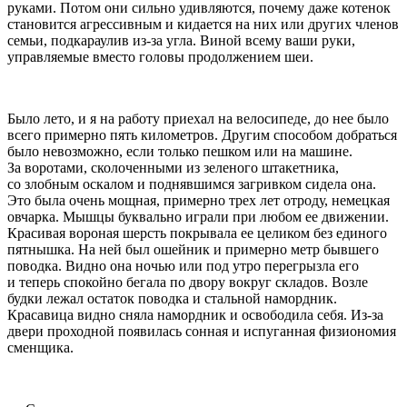
руками. Потом они сильно удивляются, почему даже котенок
становится агрессивным и кидается на них или других членов
семьи, подкараулив из-за угла. Виной всему ваши руки,
управляемые вместо головы продолжением шеи.
Было лето, и я на работу приехал на велосипеде, до нее было
всего примерно пять километров. Другим способом добраться
было невозможно, если только пешком или на машине.
За воротами, сколоченными из зеленого штакетника,
со злобным оскалом и поднявшимся загривком сидела она.
Это была очень мощная, примерно трех лет отроду, немецкая
овчарка. Мышцы буквально играли при любом ее движении.
Красивая вороная шерсть покрывала ее целиком без единого
пятнышка. На ней был ошейник и примерно метр бывшего
поводка. Видно она ночью или под утро перегрызла его
и теперь спокойно бегала по двору вокруг складов. Возле
будки лежал остаток поводка и стальной намордник.
Красавица видно сняла намордник и освободила себя. Из-за
двери проходной появилась сонная и испуганная физиономия
сменщика.