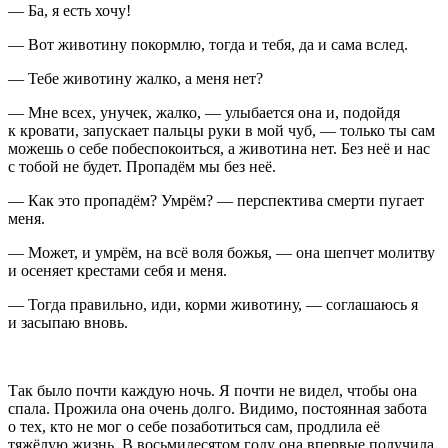
— Ба, я есть хочу!
— Вот животину покормлю, тогда и тебя, да и сама вслед.
— Тебе животину жалко, а меня нет?
— Мне всех, унучек, жалко, — улыбается она и, подойдя
к кровати, запускает пальцы руки в мой чуб, — только ты сам
можешь о себе побеспокоиться, а животина нет. Без неё и нас
с тобой не будет. Пропадём мы без неё.
— Как это пропадём? Умрём? — перспектива смерти пугает
меня.
— Может, и умрём, на всё воля божья, — она шепчет молитву
и осеняет крестами себя и меня.
— Тогда правильно, иди, корми животину, — соглашаюсь я
и засыпаю вновь.
Так было почти каждую ночь. Я почти не видел, чтобы она
спала. Прожила она очень долго. Видимо, постоянная забота
о тех, кто не мог о себе позаботиться сам, продлила её
тяжёлую жизнь. В восьмидесятом году она впервые получила