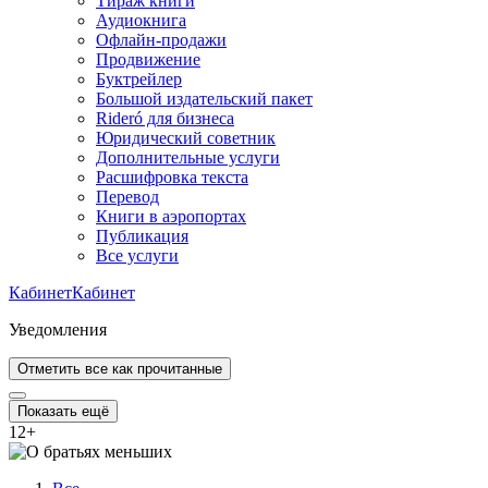
Тираж книги
Аудиокнига
Офлайн-продажи
Продвижение
Буктрейлер
Большой издательский пакет
Rideró для бизнеса
Юридический советник
Дополнительные услуги
Расшифровка текста
Перевод
Книги в аэропортах
Публикация
Все услуги
Кабинет
Кабинет
Уведомления
Отметить все как прочитанные
Показать ещё
12
+