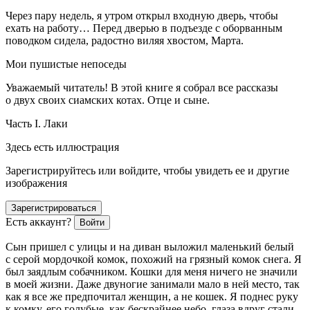
Через пару недель, я утром открыл входную дверь, чтобы
ехать на работу… Перед дверью в подъезде с оборванным
поводком сидела, радостно виляя хвостом, Марта.
Мои пушистые непоседы
Уважаемый читатель! В этой книге я собрал все рассказы
о двух своих сиамских котах. Отце и сыне.
Часть I. Лаки
Здесь есть иллюстрация
Зарегистрируйтесь или войдите, чтобы увидеть ее и другие
изображения
Зарегистрироваться
Есть аккаунт?
Войти
Сын пришел с улицы и на диван выложил маленький белый
с серой мордочкой комок, похожий на грязный комок снега. Я
был заядлым собачником. Кошки для меня ничего не значили
в моей жизни. Даже двуногие занимали мало в ней место, так
как я все же предпочитал женщин, а не кошек. Я поднес руку
к комку, его голубые, как бескрайнее небо, глаза вдруг стали