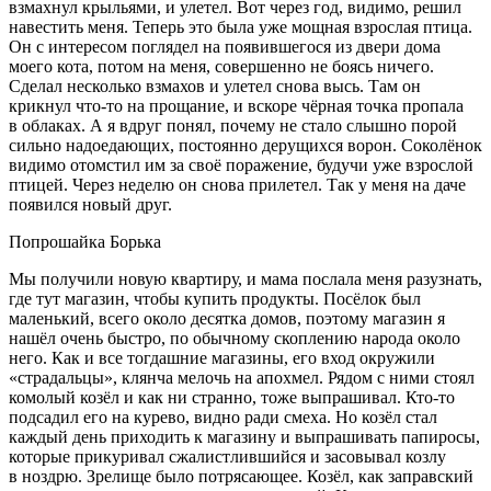
взмахнул крыльями, и улетел. Вот через год, видимо, решил
навестить меня. Теперь это была уже мощная взрослая птица.
Он с интересом поглядел на появившегося из двери дома
моего кота, потом на меня, совершенно не боясь ничего.
Сделал несколько взмахов и улетел снова высь. Там он
крикнул что-то на прощание, и вскоре чёрная точка пропала
в облаках. А я вдруг понял, почему не стало слышно порой
сильно надоедающих, постоянно дерущихся ворон. Соколёнок
видимо отомстил им за своё поражение, будучи уже взрослой
птицей. Через неделю он снова прилетел. Так у меня на даче
появился новый друг.
Попрошайка Борька
Мы получили новую квартиру, и мама послала меня разузнать,
где тут магазин, чтобы купить продукты. Посёлок был
маленький, всего около десятка домов, поэтому магазин я
нашёл очень быстро, по обычному скоплению народа около
него. Как и все тогдашние магазины, его вход окружили
«страдальцы», клянча мелочь на апохмел. Рядом с ними стоял
комолый козёл и как ни странно, тоже выпрашивал. Кто-то
подсадил его на курево, видно ради смеха. Но козёл стал
каждый день приходить к магазину и выпрашивать папиросы,
которые прикуривал сжалистлившийся и засовывал козлу
в ноздрю. Зрелище было потрясающее. Козёл, как заправский