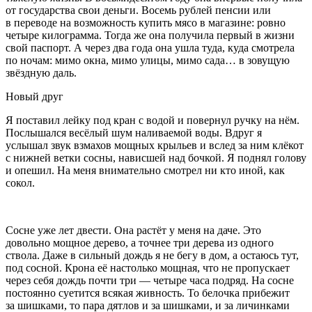
от государства свои деньги. Восемь рублей пенсии или
в переводе на возможность купить мясо в магазине: ровно
четыре килограмма. Тогда же она получила первый в жизни
свой паспорт. А через два года она ушла туда, куда смотрела
по ночам: мимо окна, мимо улицы, мимо сада… в зовущую
звёздную даль.
Новый друг
Я поставил лейку под кран с водой и повернул ручку на нём.
Послышался весёлый шум наливаемой воды. Вдруг я
услышал звук взмахов мощных крыльев и вслед за ним клёкот
с нижней ветки сосны, нависшей над бочкой. Я поднял голову
и опешил. На меня внимательно смотрел ни кто иной, как
сокол.
Сосне уже лет двести. Она растёт у меня на даче. Это
довольно мощное дерево, а точнее три дерева из одного
ствола. Даже в сильный дождь я не бегу в дом, а остаюсь тут,
под сосной. Крона её настолько мощная, что не пропускает
через себя дождь почти три — четыре часа подряд. На сосне
постоянно суетится всякая живность. То белочка прибежит
за шишками, то пара дятлов и за шишками, и за личинками