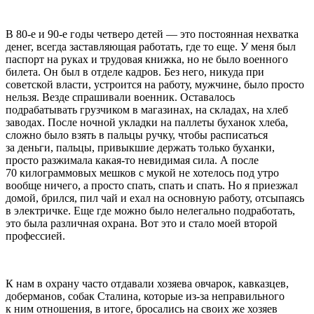
В 80-е и 90-е годы четверо детей — это постоянная нехватка
денег, всегда заставляющая работать, где то еще. У меня был
паспорт на руках и трудовая книжка, но не было военного
билета. Он был в отделе кадров. Без него, никуда при
советской власти, устроится на работу, мужчине, было просто
нельзя. Везде спрашивали военник. Оставалось
подрабатывать грузчиком в магазинах, на складах, на хлеб
заводах. После ночной укладки на паллеты буханок хлеба,
сложно было взять в пальцы ручку, чтобы расписаться
за деньги, пальцы, привыкшие держать только буханки,
просто разжимала какая-то невидимая сила. А после
70 килограммовых мешков с мукой не хотелось под утро
вообще ничего, а просто спать, спать и спать. Но я приезжал
домой, брился, пил чай и ехал на основную работу, отсыпаясь
в электричке. Еще где можно было нелегально подработать,
это была различная охрана. Вот это и стало моей второй
профессией.
К нам в охрану часто отдавали хозяева овчарок, кавказцев,
доберманов, собак Сталина, которые из-за неправильного
к ним отношения, в итоге, бросались на своих же хозяев