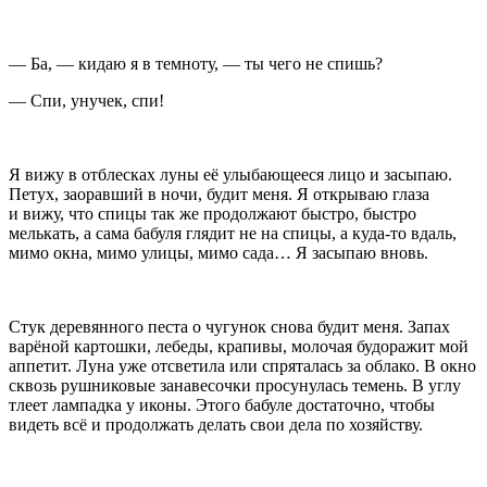
— Ба, — кидаю я в темноту, — ты чего не спишь?
— Спи, унучек, спи!
Я вижу в отблесках луны её улыбающееся лицо и засыпаю.
Петух, заоравший в ночи, будит меня. Я открываю глаза
и вижу, что спицы так же продолжают быстро, быстро
мелькать, а сама бабуля глядит не на спицы, а куда-то вдаль,
мимо окна, мимо улицы, мимо сада… Я засыпаю вновь.
Стук деревянного песта о чугунок снова будит меня. Запах
варёной картошки, лебеды, крапивы, молочая будоражит мой
аппетит. Луна уже отсветила или спряталась за облако. В окно
сквозь рушниковые занавесочки просунулась темень. В углу
тлеет лампадка у иконы. Этого бабуле достаточно, чтобы
видеть всё и продолжать делать свои дела по хозяйству.