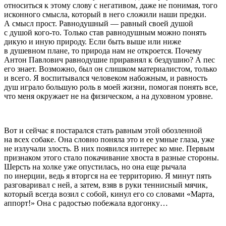
относиться к этому слову с негативом, даже не понимая, того
исконного смысла, который в него сложили наши предки.
А смысл прост. Равнодушный — равный своей душой
с душой кого-то. Только став равнодушным можно понять
дикую и иную природу. Если быть выше или ниже
в душевном плане, то природа нам не откроется. Почему
Антон Павлович равнодушие приравнял к бездушию? А пес
его знает. Возможно, был он слишком материалистом, только
и всего. Я воспитывался человеком набожным, и равность
душ играло большую роль в моей жизни, помогая понять все,
что меня окружает не на физическом, а на духовном уровне.
Вот и сейчас я постарался стать равным этой обозленной
на всех собаке. Она словно поняла это и ее умные глаза, уже
не излучали злость. В них появился интерес ко мне. Первым
признаком этого стало покачивание хвоста в разные стороны.
Шерсть на холке уже опустилась, но она еще рычала
по инерции, ведь я вторгся на ее территорию. Я минут пять
разговаривал с ней, а затем, взяв в руки теннисный мячик,
который всегда возил с собой, кинул его со словами «Марта,
аппорт!» Она с радостью побежала вдогонку…