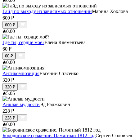
0.0
0
Гайд по выходу из зависимых отношений
Марина Хохлова
600
₽
600
₽
0.0
0
Где ты, сердце моё?
Елена Клементьева
60
₽
60
₽
0.0
0
Антикомпозиция
Евгений Стасенко
320
₽
320
₽
5.0
5
Анклав мудрости
Эд Раджкович
228
₽
228
₽
0.0
0
Бородинское сражение. Памятный 1812 год
Сергей Соловьев