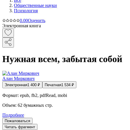
Все
Общественные науки
Психология
0.0
0
Оценить
Электронная книга
Нужная всем, забытая собой
Алан Миркович
Электронная
1 400
₽
Печатная
1 534
₽
Формат:
epub, fb2, pdfRead, mobi
Объем:
62
бумажных стр.
Подробнее
Пожаловаться
Читать фрагмент