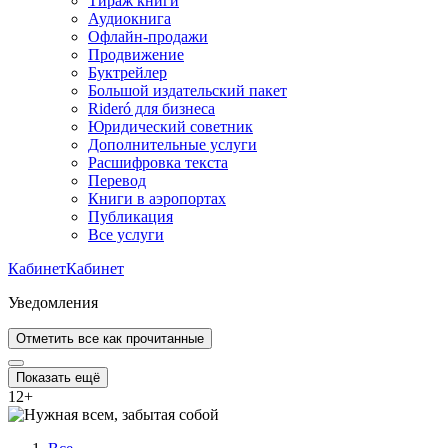
Тираж книги
Аудиокнига
Офлайн-продажи
Продвижение
Буктрейлер
Большой издательский пакет
Rideró для бизнеса
Юридический советник
Дополнительные услуги
Расшифровка текста
Перевод
Книги в аэропортах
Публикация
Все услуги
Кабинет
Кабинет
Уведомления
Отметить все как прочитанные
Показать ещё
12
+