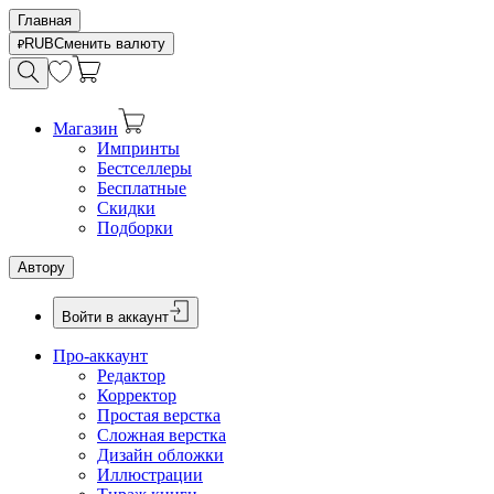
Главная
RUB
Сменить валюту
Магазин
Импринты
Бестселлеры
Бесплатные
Скидки
Подборки
Автору
Войти в аккаунт
Про-аккаунт
Редактор
Корректор
Простая верстка
Сложная верстка
Дизайн обложки
Иллюстрации