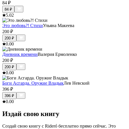
84
₽
84
₽
5.0
2
Это любовь?! Стихи
Ульяна Макеева
200
₽
200
₽
0.0
0
Дневник времени
Валерия Ермоленко
200
₽
200
₽
0.0
0
Боги Асгарда. Оружие Владык
Лев Невский
396
₽
396
₽
0.0
0
Издай свою книгу
Создай свою книгу с Rideró бесплатно прямо сейчас. Это