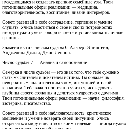
нуждающимся и создавать крепкие семейные узы. Твои
потенциальные сферы реализации — медицина,
благотворительность, воспитание, дизайн интерьеров.
Совет: развивай в себе сострадание, терпение и умение
слушать. Учись заботиться о себе и своих потребностях —
иногда нужно уметь говорить «нет» и устанавливать личные
границы.
Знаменитости с числом судьбы 6: Альберт Эйнштейн,
Анджелина Джоли, Джон Леннон.
Число судьбы 7 — Анализ и самопознание
Семерка в числе судьбы — это знак того, что тебе суждено
стать мыслителем и искателем истины. Ты обладаешь
невероятным аналитическим умом, интуицией и тягой
к знаниям. Тебе важно постоянно учиться, исследовать
глубины своего сознания и делиться мудростью с другими.
Твои потенциальные сферы реализации — наука, философия,
эзотерика, писательство.
Совет: развивай в себе наблюдательность, критическое
мышление и умение доверять своей интуиции. Учись
открываться миру и делиться своими идеями — иногда нужно
уметь выходить из своей скорлупы.