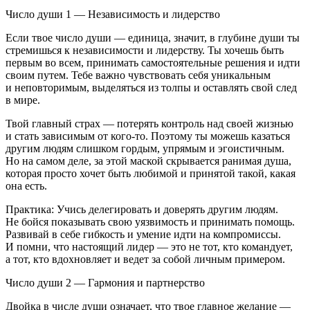
Число души 1 — Независимость и лидерство
Если твое число души — единица, значит, в глубине души ты
стремишься к независимости и лидерству. Ты хочешь быть
первым во всем, принимать самостоятельные решения и идти
своим путем. Тебе важно чувствовать себя уникальным
и неповторимым, выделяться из толпы и оставлять свой след
в мире.
Твой главный страх — потерять контроль над своей жизнью
и стать зависимым от кого-то. Поэтому ты можешь казаться
другим людям слишком гордым, упрямым и эгоистичным.
Но на самом деле, за этой маской скрывается ранимая душа,
которая просто хочет быть любимой и принятой такой, какая
она есть.
Практика: Учись делегировать и доверять другим людям.
Не бойся показывать свою уязвимость и принимать помощь.
Развивай в себе гибкость и умение идти на компромиссы.
И помни, что настоящий лидер — это не тот, кто командует,
а тот, кто вдохновляет и ведет за собой личным примером.
Число души 2 — Гармония и партнерство
Двойка в числе души означает, что твое главное желание —