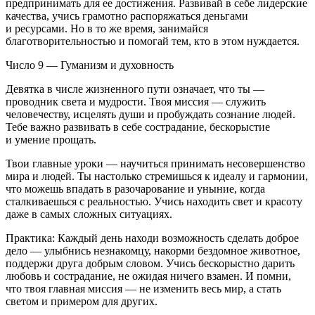
предпринимать для ее достижения. Развивай в себе лидерские
качества, учись грамотно распоряжаться деньгами
и ресурсами. Но в то же время, занимайся
благотворительностью и помогай тем, кто в этом нуждается.
Число 9 — Гуманизм и духовность
Девятка в числе жизненного пути означает, что ты —
проводник света и мудрости. Твоя миссия — служить
человечеству, исцелять души и пробуждать сознание людей.
Тебе важно развивать в себе сострадание, бескорыстие
и умение прощать.
Твои главные уроки — научиться принимать несовершенство
мира и людей. Ты настолько стремишься к идеалу и гармонии,
что можешь впадать в разочарование и уныние, когда
сталкиваешься с реальностью. Учись находить свет и красоту
даже в самых сложных ситуациях.
Практика: Каждый день находи возможность сделать доброе
дело — улыбнись незнакомцу, накорми бездомное животное,
поддержи друга добрым словом. Учись бескорыстно дарить
любовь и сострадание, не ожидая ничего взамен. И помни,
что твоя главная миссия — не изменить весь мир, а стать
светом и примером для других.