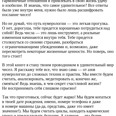
гармоничные отношения и привлекать в свою жизнь удачу
и изобилие. И знаешь, что самое удивительное? Все ответы
были уже внутри меня, нужно было лишь расшифровать
послание чисел!
Но не думай, что путь нумерологии — это легкая прогулка.
О нет, дорогуша, тебе придется хорошенько потрудиться над
собой! Ведь числа — это лишь инструмент, а реальные
изменения начинаются внутри тебя. Тебе придется
столкнуться со своими страхами, разобраться
с ограничивающими убеждениями и, возможно, даже
пересмотреть некоторые жизненные ценности. Но поверь, оно
того стоит!
В этой книге я стану твоим проводником в удивительный мир
чисел. Я расскажу тебе все, что знаю сама — от азов
нумерологии до сложных техник и практик. Мы вместе будем
считать, анализировать, медитировать и, конечно же,
смеяться! Ведь знаешь, в чем секрет счастливой жизни?
Не воспринимать себя слишком серьезно!
Так что приготовься, сейчас будет жарко! Мы будем копаться
в твоей дате рождения, имени, номере телефона и даже
в номере машины (да-да, представь, даже это имеет
значение!). Мы будем считать циклы, находить кармические
уроки и предсказывать будущее. А главное — мы будем