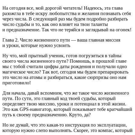
На сегодня все, мой дорогой читатель! Надеюсь, эта глава
разожгла в тебе искру любопытства и желания познавать себя
через числа. В следующий раз мы будем подробно разбирать
число судьбы и то, как оно влияет на твои таланты
и предназначение. Так что не теряйся и заглядывай на огонек!
Глава 2. Число жизненного пути — ваша главная миссия
и уроки, которые нужно усвоить
Ну что, мой прытный ученик, готов погрузиться в тайны
своего числа жизненного пути? Помнишь, в прошлой главе
мы с тобой считали цифры даты рождения и получали одно
магическое число? Так вот, сегодня мы будем препарировать
это число на атомы и разбираться, какие сюрпризы оно нам
приготовило!
Для начала, давай вспомним, что же такое число жизненного
пути. По сути, это главный код твоей судьбы, который
определяет твою миссию, уроки и потенциал в этой жизни.
Это как GPS-навигатор, который показывает тебе кратчайший
путь к своему предназначению. Круто, да?
Но не думай, что это какая-то инструкция по эксплуатации,
которую нужно слепо выполнять. Скорее, это компас, который