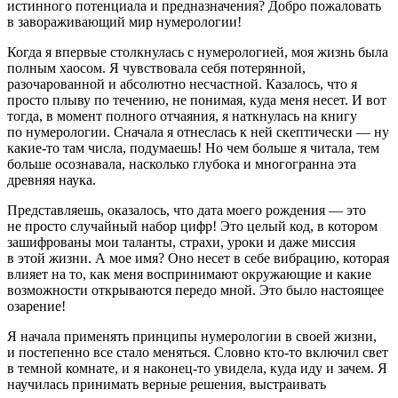
истинного потенциала и предназначения? Добро пожаловать
в завораживающий мир нумерологии!
Когда я впервые столкнулась с нумерологией, моя жизнь была
полным хаосом. Я чувствовала себя потерянной,
разочарованной и абсолютно несчастной. Казалось, что я
просто плыву по течению, не понимая, куда меня несет. И вот
тогда, в момент полного отчаяния, я наткнулась на книгу
по нумерологии. Сначала я отнеслась к ней скептически — ну
какие-то там числа, подумаешь! Но чем больше я читала, тем
больше осознавала, насколько глубока и многогранна эта
древняя наука.
Представляешь, оказалось, что дата моего рождения — это
не просто случайный набор цифр! Это целый код, в котором
зашифрованы мои таланты, страхи, уроки и даже миссия
в этой жизни. А мое имя? Оно несет в себе вибрацию, которая
влияет на то, как меня воспринимают окружающие и какие
возможности открываются передо мной. Это было настоящее
озарение!
Я начала применять принципы нумерологии в своей жизни,
и постепенно все стало меняться. Словно кто-то включил свет
в темной комнате, и я наконец-то увидела, куда иду и зачем. Я
научилась принимать верные решения, выстраивать