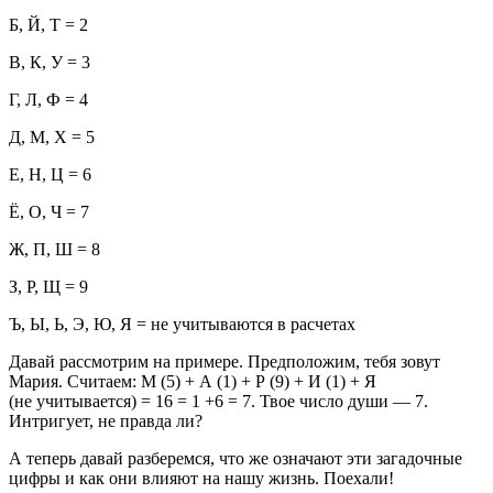
Б, Й, Т = 2
В, К, У = 3
Г, Л, Ф = 4
Д, М, Х = 5
Е, Н, Ц = 6
Ё, О, Ч = 7
Ж, П, Ш = 8
З, Р, Щ = 9
Ъ, Ы, Ь, Э, Ю, Я = не учитываются в расчетах
Давай рассмотрим на примере. Предположим, тебя зовут
Мария. Считаем: М (5) + А (1) + Р (9) + И (1) + Я
(не учитывается) = 16 = 1 +6 = 7. Твое число души — 7.
Интригует, не правда ли?
А теперь давай разберемся, что же означают эти загадочные
цифры и как они влияют на нашу жизнь. Поехали!