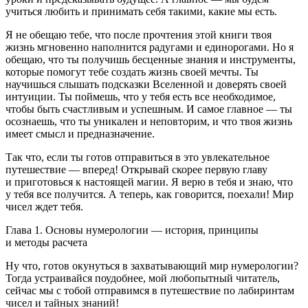
учиться любить и принимать себя такими, какие мы есть.
Я не обещаю тебе, что после прочтения этой книги твоя
жизнь мгновенно наполнится радугами и единорогами. Но я
обещаю, что ты получишь бесценные знания и инструменты,
которые помогут тебе создать жизнь своей мечты. Ты
научишься слышать подсказки Вселенной и доверять своей
интуиции. Ты поймешь, что у тебя есть все необходимое,
чтобы быть счастливым и успешным. И самое главное — ты
осознаешь, что ты уникален и неповторим, и что твоя жизнь
имеет смысл и предназначение.
Так что, если ты готов отправиться в это увлекательное
путешествие — вперед! Открывай скорее первую главу
и приготовься к настоящей магии. Я верю в тебя и знаю, что
у тебя все получится. А теперь, как говорится, поехали! Мир
чисел ждет тебя.
Глава 1. Основы нумерологии — история, принципы
и методы расчета
Ну что, готов окунуться в захватывающий мир нумерологии?
Тогда устраивайся поудобнее, мой любопытный читатель,
сейчас мы с тобой отправимся в путешествие по лабиринтам
чисел и тайных знаний!