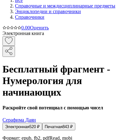
Все
Справочные и междисциплинарные предметы
Энциклопедии и справочники
Справочники
0.0
0
Оценить
Электронная книга
Бесплатный фрагмент -
Нумерология для
начинающих
Раскройте свой потенциал с помощью чисел
Серафима Даян
Электронная
520
₽
Печатная
843
₽
Формат:
epub, fb2, pdfRead, mobi