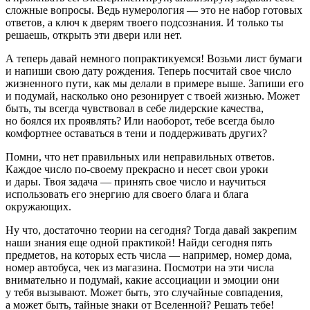
сложные вопросы. Ведь нумерология — это не набор готовых
ответов, а ключ к дверям твоего подсознания. И только ты
решаешь, открыть эти двери или нет.
А теперь давай немного попрактикуемся! Возьми лист бумаги
и напиши свою дату рождения. Теперь посчитай свое число
жизненного пути, как мы делали в примере выше. Запиши его
и подумай, насколько оно резонирует с твоей жизнью. Может
быть, ты всегда чувствовал в себе лидерские качества,
но боялся их проявлять? Или наоборот, тебе всегда было
комфортнее оставаться в тени и поддерживать других?
Помни, что нет правильных или неправильных ответов.
Каждое число по-своему прекрасно и несет свои уроки
и дары. Твоя задача — принять свое число и научиться
использовать его энергию для своего блага и блага
окружающих.
Ну что, достаточно теории на сегодня? Тогда давай закрепим
наши знания еще одной практикой! Найди сегодня пять
предметов, на которых есть числа — например, номер дома,
номер автобуса, чек из магазина. Посмотри на эти числа
внимательно и подумай, какие ассоциации и эмоции они
у тебя вызывают. Может быть, это случайные совпадения,
а может быть, тайные знаки от Вселенной? Решать тебе!