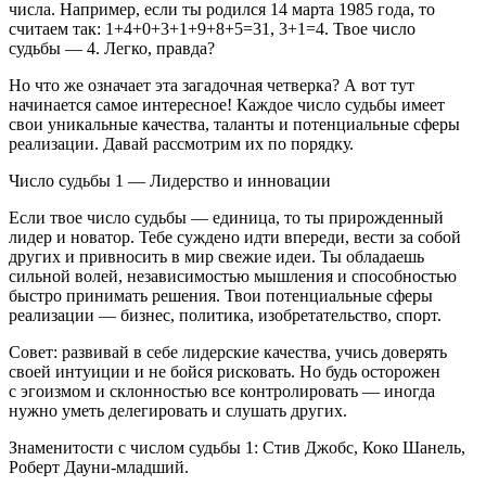
числа. Например, если ты родился 14 марта 1985 года, то
считаем так: 1+4+0+3+1+9+8+5=31, 3+1=4. Твое число
судьбы — 4. Легко, правда?
Но что же означает эта загадочная четверка? А вот тут
начинается самое интересное! Каждое число судьбы имеет
свои уникальные качества, таланты и потенциальные сферы
реализации. Давай рассмотрим их по порядку.
Число судьбы 1 — Лидерство и инновации
Если твое число судьбы — единица, то ты прирожденный
лидер и новатор. Тебе суждено идти впереди, вести за собой
других и привносить в мир свежие идеи. Ты обладаешь
сильной волей, независимостью мышления и способностью
быстро принимать решения. Твои потенциальные сферы
реализации — бизнес, политика, изобретательство, спорт.
Совет: развивай в себе лидерские качества, учись доверять
своей интуиции и не бойся рисковать. Но будь осторожен
с эгоизмом и склонностью все контролировать — иногда
нужно уметь делегировать и слушать других.
Знаменитости с числом судьбы 1: Стив Джобс, Коко Шанель,
Роберт Дауни-младший.