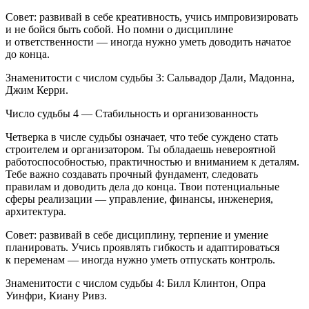
Совет: развивай в себе креативность, учись импровизировать
и не бойся быть собой. Но помни о дисциплине
и ответственности — иногда нужно уметь доводить начатое
до конца.
Знаменитости с числом судьбы 3: Сальвадор Дали, Мадонна,
Джим Керри.
Число судьбы 4 — Стабильность и организованность
Четверка в числе судьбы означает, что тебе суждено стать
строителем и организатором. Ты обладаешь невероятной
работоспособностью, практичностью и вн
иман
ием к деталям.
Тебе важно создавать прочный фундамент, следовать
правилам и доводить дела до конца. Твои потенциальные
сферы реализации — управление, финансы, инженерия,
архитектура.
Совет: развивай в себе дисциплину, терпение и умение
планировать. Учись проявлять гибкость и адаптироваться
к переменам — иногда нужно уметь отпускать контроль.
Знаменитости с числом судьбы 4: Билл
Клинтон
, Опра
Уинфри, Киану Ривз.