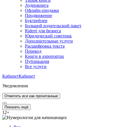
Тираж книги
Аудиокнига
Офлайн-продажи
Продвижение
Буктрейлер
Большой издательский пакет
Rideró для бизнеса
Юридический советник
Дополнительные услуги
Расшифровка текста
Перевод
Книги в аэропортах
Публикация
Все услуги
Кабинет
Кабинет
Уведомления
Отметить все как прочитанные
Показать ещё
12
+