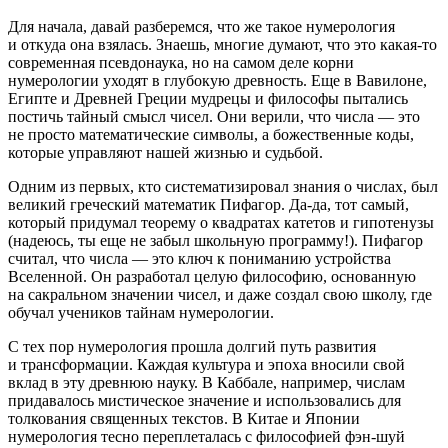
Для начала, давай разберемся, что же такое нумерология
и откуда она взялась. Знаешь, многие думают, что это какая-то
современная псевдонаука, но на самом деле корни
нумерологии уходят в глубокую древность. Еще в Вавилоне,
Египте и Древней Греции мудрецы и философы пытались
постичь тайный смысл чисел. Они верили, что числа — это
не просто математические символы, а божественные коды,
которые управляют нашей жизнью и судьбой.
Одним из первых, кто систематизировал знания о числах, был
великий греческий математик Пифагор. Да-да, тот самый,
который придумал теорему о квадратах катетов и гипотенузы
(надеюсь, ты еще не забыл школьную программу!). Пифагор
считал, что числа — это ключ к пон
иман
ию устройства
Вселенной. Он разработал целую философию, основанную
на сакральном значении чисел, и даже создал свою школу, где
обучал учеников тайнам нумерологии.
С тех пор нумерология прошла долгий путь развития
и трансформации. Каждая культура и эпоха вносили свой
вклад в эту древнюю науку. В Каббале, например, ч
ислам
придавалось мистическое значение и использовались для
толкования священных текстов. В Китае и Японии
нумерология тесно переплеталась с философией фэн-шуй