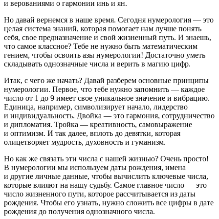
и верованиями о гармонии инь и ян.
Но давай ве
рне
мся в наше время. Сегодня нумерология — это
целая система знаний, которая помогает нам лучше понять
себя, свое предназначение и свой жизненный путь. И знаешь,
что самое классное? Тебе не нужно быть математическим
гением, чтобы освоить азы нумерологии! Достаточно уметь
складывать однозначные числа и верить в магию цифр.
Итак, с чего же начать? Давай разберем основные принципы
нумерологии. Первое, что тебе нужно запомнить — каждое
число от 1 до 9 имеет свое уникальное значение и вибрацию.
Единица, например, символизирует начало, лидерство
и индивидуальность. Двойка — это гармония, сотрудничество
и дипломатия. Тройка — креативность, самовыражение
и оптимизм. И так далее, вплоть до девятки, которая
олицетворяет мудрость, духовность и гуманизм.
Но как же связать эти числа с нашей жизнью? Очень просто!
В нумерологии мы используем даты рождения, имена
и другие личные данные, чтобы вычислить ключевые числа,
которые влияют на нашу судьбу. Самое главное число — это
число жизненного пути, которое рассчитывается из даты
рождения. Чтобы его узнать, нужно сложить все цифры в дате
рождения до получения однозначного числа.