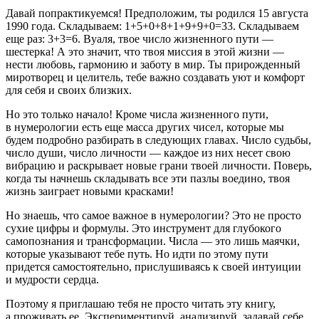
Давай попрактикуемся! Предположим, ты родился 15 августа
1990 года. Складываем: 1+5+0+8+1+9+9+0=33. Складываем
еще раз: 3+3=6. Вуаля, твое число жизненного пути —
шестерка! А это значит, что твоя миссия в этой жизни —
нести любовь, гармонию и заботу в мир. Ты прирожденный
миротворец и целитель, тебе важно создавать уют и комфорт
для себя и своих близких.
Но это только начало! Кроме числа жизненного пути,
в нумерологии есть еще масса других чисел, которые мы
будем подробно разбирать в следующих главах. Число судьбы,
число души, число личности — каждое из них несет свою
вибрацию и раскрывает новые грани твоей личности. Поверь,
когда ты начнешь складывать все эти пазлы воедино, твоя
жизнь заиграет новыми красками!
Но знаешь, что самое важное в нумерологии? Это не просто
сухие цифры и формулы. Это инструмент для глубокого
самопознания и трансформации. Числа — это лишь маячки,
которые указывают тебе путь. Но идти по этому пути
придется самостоятельно, прислушиваясь к своей интуиции
и мудрости сердца.
Поэтому я приглашаю тебя не просто читать эту книгу,
а проживать ее. Экспериментируй, анализируй, задавай себе