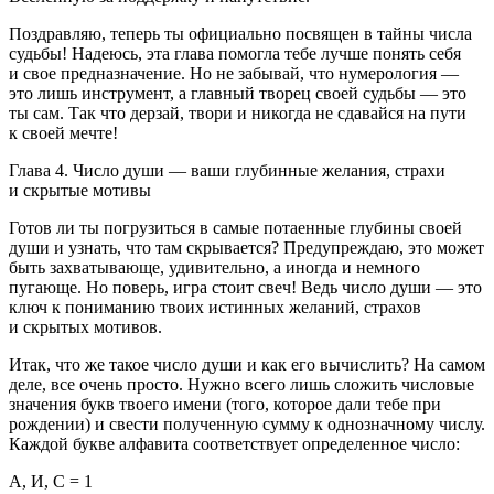
Поздравляю, теперь ты официально посвящен в тайны числа
судьбы! Надеюсь, эта глава помогла тебе лучше понять себя
и свое предназначение. Но не забывай, что нумерология —
это лишь инструмент, а главный творец своей судьбы — это
ты сам. Так что дерзай, твори и никогда не сдавайся на пути
к своей мечте!
Глава 4. Число души — ваши глубинные желания, страхи
и скрытые мотивы
Готов ли ты погрузиться в самые потаенные глубины своей
души и узнать, что там скрывается? Предупреждаю, это может
быть захватывающе, удивительно, а иногда и немного
пугающе. Но поверь, игра стоит свеч! Ведь число души — это
ключ к пон
иман
ию твоих истинных желаний, страхов
и скрытых мотивов.
Итак, что же такое число души и как его вычислить? На самом
деле, все очень просто. Нужно всего лишь сложить числовые
значения букв твоего имени (того, которое дали тебе при
рождении) и свести полученную сумму к однозначному числу.
Каждой букве алфавита соответствует определенное число:
А, И, С = 1