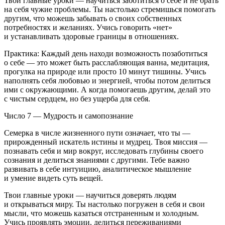
Твои главные уроки — научиться заботиться о себе и не брать
на себя чужие проблемы. Ты настолько стремишься помогать
другим, что можешь забывать о своих собственных
потребностях и желаниях. Учись говорить «нет»
и устанавливать здоровые границы в отношениях.
Практика: Каждый день находи возможность позаботиться
о себе — это может быть расслабляющая ванна, медитация,
прогулка на природе или просто 10 минут тишины. Учись
наполнять себя любовью и энергией, чтобы потом делиться
ими с окружающими. А когда помогаешь другим, делай это
с чистым сердцем, но без ущерба для себя.
Число 7 — Мудрость и самопознание
Семерка в числе жизненного пути означает, что ты —
прирожденный искатель истины и мудрец. Твоя миссия —
познавать себя и мир вокруг, исследовать глубины своего
сознания и делиться знаниями с другими. Тебе важно
развивать в себе интуицию, аналитическое мышление
и умение видеть суть вещей.
Твои главные уроки — научиться доверять людям
и открываться миру. Ты настолько погружен в себя и свои
мысли, что можешь казаться отстраненным и холодным.
Учись проявлять эмоции, делиться переживаниями