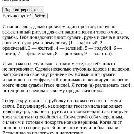
Зарегистрироваться
Есть аккаунт?
Войти
И напоследок, давай проведем один простой, но очень
эффективный ритуал для активации энергии твоего числа
судьбы. Тебе понадобится лист бумаги, ручка и свеча в цвете,
соответствующем твоему числу (1 — красный, 2 —
оранжевый, 3 — желтый, 4 — зеленый, 5 — голубой, 6 —
синий, 7 — фиолетовый, 8 — розовый, 9 — золотой).
Итак, зажги свечу и сядь в тихом месте, где тебя никто
не потревожит. Сделай несколько глубоких вдохов и выдохов,
настройся на свое внутреннее «я». Возьми лист бумаги
и напиши на нем фразу: «Я принимаю и активирую энергию
моего числа судьбы [твое число]. Я готов (а) реализовать свой
потенциал и следовать своему предназначению».
Теперь скрути лист в трубочку и подожги его от пламени
свечи. Визуализируй, как энергия твоего числа наполняет
тебя изнутри, как она струится по твоим венам и активирует
твои таланты и способности. Почувствуй себя уверенным,
сильным и готовым покорять новые вершины. Когда лист
полностью сгорит, развей пепел по ветру и поблагодари
Вселенную за поддержку и напутствие.