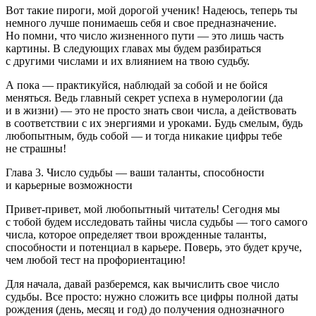
Вот такие пироги, мой дорогой ученик! Надеюсь, теперь ты
немного лучше понимаешь себя и свое предназначение.
Но помни, что число жизненного пути — это лишь часть
картины. В следующих главах мы будем разбираться
с другими ч
ислам
и и их влиянием на твою судьбу.
А пока — практикуйся, наблюдай за собой и не бойся
меняться. Ведь главный секрет успеха в нумерологии (да
и в жизни) — это не просто знать свои числа, а действовать
в соответствии с их энергиями и уроками. Будь смелым, будь
любопытным, будь собой — и тогда никакие цифры тебе
не страшны!
Глава 3. Число судьбы — ваши таланты, способности
и карьерные возможности
Привет-привет, мой любопытный читатель! Сегодня мы
с тобой будем исследовать тайны числа судьбы — того самого
числа, которое определяет твои врожденные таланты,
способности и потенциал в карьере. Поверь, это будет круче,
чем любой тест на проф
ориентац
ию!
Для начала, давай разберемся, как вычислить свое число
судьбы. Все просто: нужно сложить все цифры полной даты
рождения (день, месяц и год) до получения однозначного