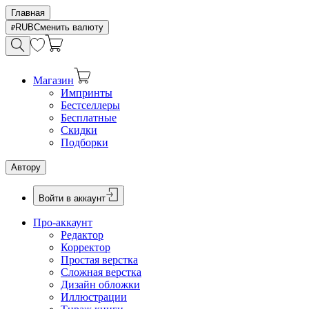
Главная
RUB
Сменить валюту
Магазин
Импринты
Бестселлеры
Бесплатные
Скидки
Подборки
Автору
Войти в аккаунт
Про-аккаунт
Редактор
Корректор
Простая верстка
Сложная верстка
Дизайн обложки
Иллюстрации