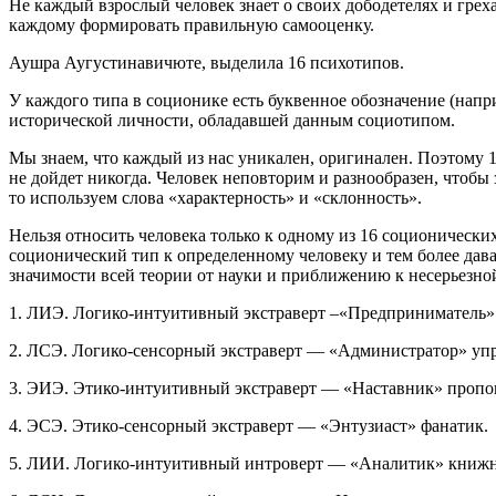
Не каждый взрослый человек знает о своих дободетелях и грех
каждому формировать правильную самооценку.
Аушра Аугустинавичюте, выделила 16 психотипов.
У каждого типа в соционике есть буквенное обозначение (напр
исторической личности, обладавшей данным социотипом.
Мы знаем, что каждый из нас уникален, оригинален. Поэтому 1
не дойдет никогда. Человек неповторим и разнообразен, чтоб
то используем слова «характерность» и «склонность».
Нельзя относить человека только к одному из 16 соционических
соционический тип к определенному человеку и тем более дав
значимости всей теории от науки и приближению к несерьезной
1. ЛИЭ. Логико-интуитивный экстраверт –«Предприниматель» 
2. ЛСЭ. Логико-сенсорный экстраверт — «Администратор» уп
3. ЭИЭ. Этико-интуитивный экстраверт — «Наставник» пропо
4. ЭСЭ. Этико-сенсорный экстраверт — «Энтузиаст» фанатик.
5. ЛИИ. Логико-интуитивный интроверт — «Аналитик» книжн