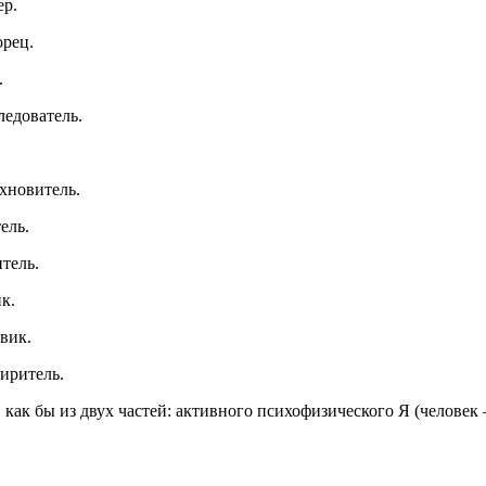
ер.
рец.
.
ледователь.
хновитель.
ель.
тель.
к.
вик.
иритель.
, как бы из двух частей: активного психофизического Я (челове