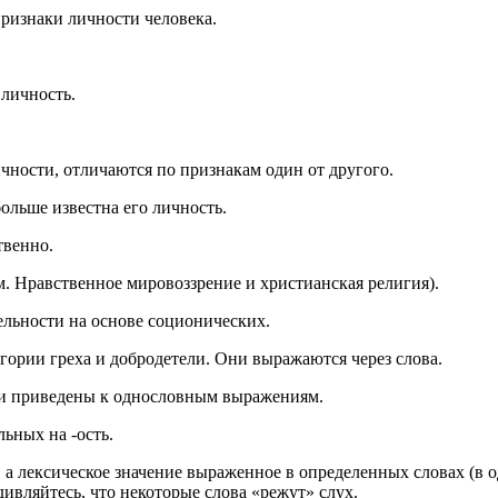
признаки личности человека.
личность.
чности, отличаются по признакам один от другого.
ольше известна его личность.
твенно.
. Нравственное мировоззрение и христианская религия).
ельности на основе соционических.
егории греха и добродетели. Они выражаются через слова.
ки приведены к однословным выражениям.
ьных на -ость.
, а лексическое значение выраженное в определенных словах (
дивляйтесь, что некоторые слова «режут» слух.