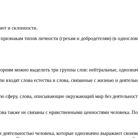
ают и склонности.
признакам типов личности (грехам и добродетелям) (в односло
ориям можно выделить три группы слов: нейтральные, однознач
и входят слова естества и слова, связанные с жизнью и деятель
ую сферу, слова, описывающие окружающий мир без деятельности
ва также не связаны с нравственными ценностями человека. Поез
 и деятельностью человека, которые однозначно выражают своим