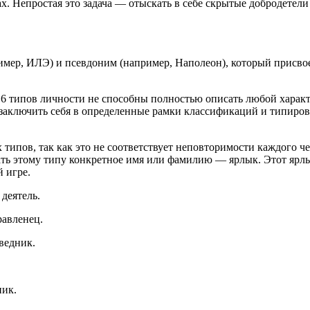
ах. Непростая это задача — отыскать в себе скрытые добродетел
имер, ИЛЭ) и псевдоним (например, Наполеон), который присвое
6 типов личности не способны полностью описать любой характе
ы заключить себя в определенные рамки классификаций и типир
 типов, так как это не соответствует неповторимости каждого ч
ать этому типу конкретное имя или фамилию — ярлык. Этот ярлы
 игре.
деятель.
равленец.
ведник.
ик.