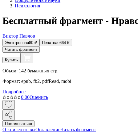
Общественные науки
Психология
Бесплатный фрагмент - Нравс
Виктор Павлов
Электронная
80
₽
Печатная
664
₽
Читать фрагмент
Купить
Объем:
142
бумажных стр.
Формат:
epub, fb2, pdfRead, mobi
Подробнее
0.0
0
Оценить
Пожаловаться
О книге
отзывы
Оглавление
Читать фрагмент