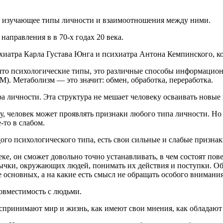
, изучающее типы личности и взаимоотношения между ними.
аправления в в 70-х годах 20 века.
хиатра Карла Густава Юнга и психиатра Антона Кемпинского, 
 что психологические типы, это различные способы информацион
. Метаболизм — это значит: обмен, обработка, переработка.
личности. Эта структура не мешает человеку осваивать новые 
, человек может проявлять признаки любого типа личности. Но о
-то в слабом.
ого психологического типа, есть свои сильные и слабые признак
веке, он сможет довольно точно устанавливать, в чем состоят п
ычки, окружающих людей, понимать их действия и поступки. Об
е основных, а на какие есть смысл не обращать особого внимания
овместимость с людьми.
спринимают мир и жизнь, как имеют свои мнения, как обладаю