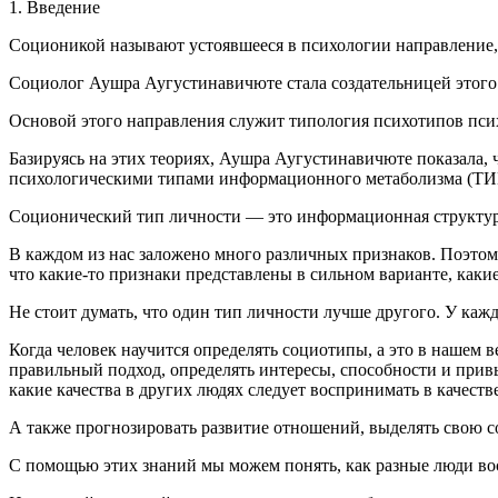
1. Введение
Соционикой называют устоявшееся в психологии направление
Социолог Аушра Аугустинавичюте стала создательницей этого н
Основой этого направления служит типология психотипов пси
Базируясь на этих теориях, Аушра Аугустинавичюте показала,
психологическими типами информационного метаболизма (ТИМ)
Соционический тип личности — это информационная структура 
В каждом из нас заложено много различных признаков. Поэтому
что какие-то признаки представлены в сильном варианте, какие
Не стоит думать, что один тип личности лучше другого. У кажд
Когда человек научится определять социотипы, а это в нашем 
правильный подход, определять интересы, способности и прив
какие качества в других людях следует воспринимать в качеств
А также прогнозировать развитие отношений, выделять свою с
С помощью этих знаний мы можем понять, как разные люди во