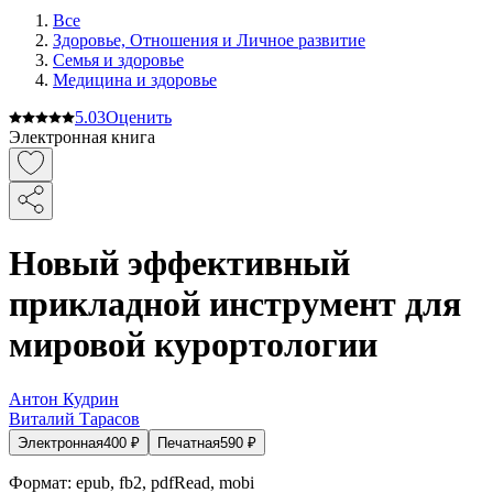
Все
Здоровье, Отношения и Личное развитие
Семья и здоровье
Медицина и здоровье
5.0
3
Оценить
Электронная книга
Новый эффективный
прикладной инструмент для
мировой курортологии
Антон Кудрин
Виталий Тарасов
Электронная
400
₽
Печатная
590
₽
Формат:
epub, fb2, pdfRead, mobi