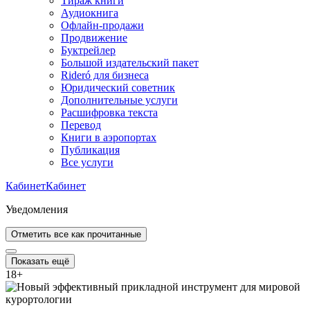
Тираж книги
Аудиокнига
Офлайн-продажи
Продвижение
Буктрейлер
Большой издательский пакет
Rideró для бизнеса
Юридический советник
Дополнительные услуги
Расшифровка текста
Перевод
Книги в аэропортах
Публикация
Все услуги
Кабинет
Кабинет
Уведомления
Отметить все как прочитанные
Показать ещё
18
+