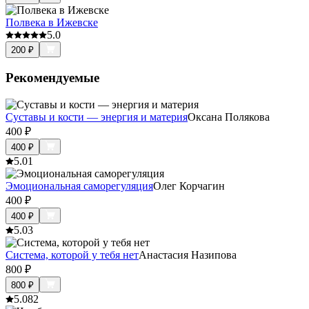
Полвека в Ижевске
5.0
200
₽
Рекомендуемые
Суставы и кости — энергия и материя
Оксана Полякова
400
₽
400
₽
5.0
1
Эмоциональная саморегуляция
Олег Корчагин
400
₽
400
₽
5.0
3
Система, которой у тебя нет
Анастасия Назипова
800
₽
800
₽
5.0
82