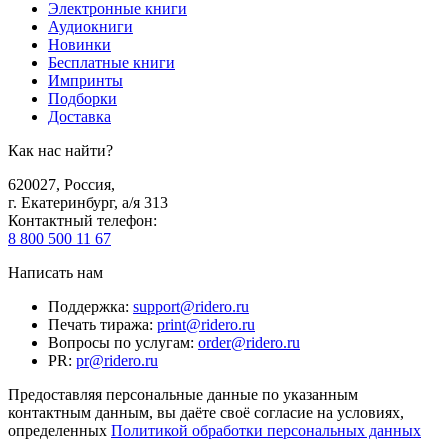
Электронные книги
Аудиокниги
Новинки
Бесплатные книги
Импринты
Подборки
Доставка
Как нас найти?
620027
,
Россия
,
г. Екатеринбург, а/я 313
Контактный телефон
:
8 800 500 11 67
Написать нам
Поддержка
:
support@ridero.ru
Печать тиража
:
print@ridero.ru
Вопросы по услугам
:
order@ridero.ru
PR
:
pr@ridero.ru
Предоставляя персональные данные по указанным
контактным данным, вы даёте своё согласие на условиях,
определенных
Политикой обработки персональных данных