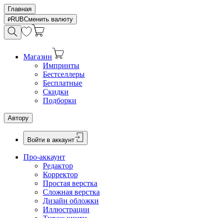
Главная
RUB
Сменить валюту
Магазин
Импринты
Бестселлеры
Бесплатные
Скидки
Подборки
Автору
Войти в аккаунт
Про-аккаунт
Редактор
Корректор
Простая верстка
Сложная верстка
Дизайн обложки
Иллюстрации