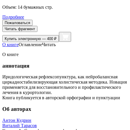
Объем:
14
бумажных стр.
Подробнее
Пожаловаться
Читать фрагмент
Купить
электронную — 400 ₽
О книге
Оглавление
Читать
О книге
аннотация
Иридологическая рефлексопунктура, как нейробалансная
циркадностабилизирующая холистическая методика. Новация
применяется для восстановительного и профилактического
лечения в курортологии.
Книга публикуется в авторской орфографии и пунктуации
Об авторах
Антон Кудрин
Виталий Тарасов