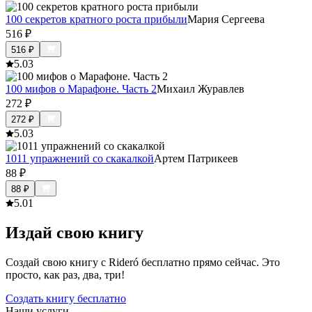
100 секретов кратного роста прибыли
Мария Сергеева
516
₽
516
₽
5.0
3
100 мифов о Марафоне. Часть 2
Михаил Журавлев
272
₽
272
₽
5.0
3
1011 упражнений со скакалкой
Артем Патрикеев
88
₽
88
₽
5.0
1
Издай свою книгу
Создай свою книгу с Rideró бесплатно прямо сейчас. Это
просто, как раз, два, три!
Создать книгу бесплатно
Наши услуги