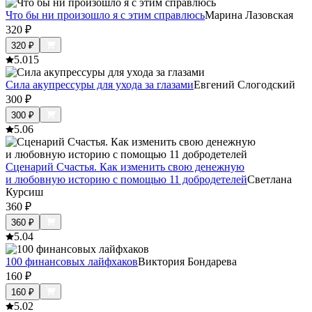
Что бы ни произошло я с этим справлюсь
Марина Лазовская
320
₽
320
₽
5.0
15
Сила акупрессуры для ухода за глазами
Евгений Слогодский
300
₽
300
₽
5.0
6
Сценарий Счастья. Как изменить свою денежную
и любовную историю с помощью 11 добродетелей
Светлана
Курсиш
360
₽
360
₽
5.0
4
100 финансовых лайфхаков
Виктория Бондарева
160
₽
160
₽
5.0
2