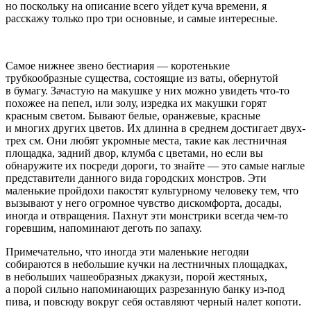
но поскольку на описание всего уйдет куча времени, я
расскажу только про три основные, и самые интересные.
Самое нижнее звено бестиария — коротенькие
трубкообразные существа, состоящие из ваты, обернутой
в бумагу. Зачастую на макушке у них можно увидеть что-то
похожее на пепел, или золу, изредка их макушки горят
красным светом. Бывают белые, оранжевые, красные
и многих других цветов. Их длинна в среднем достигает двух-
трех см. Они любят укромные места, такие как лестничная
площадка, задний двор, клумба с цветами, но если вы
обнаружите их посреди дороги, то знайте — это самые наглые
представители данного вида городских монстров. Эти
маленькие пройдохи пакостят культурному человеку тем, что
вызывают у него огромное чувство дискомфорта, досады,
иногда и отвращения. Пахнут эти монстрики всегда чем-то
горевшим, напоминают деготь по запаху.
Примечательно, что иногда эти маленькие негодяи
собираются в небольшие кучки на лестничных площадках,
в небольших чашеобразных джакузи, порой жестяных,
а порой сильно напоминающих разрезанную банку из-под
пива, и повсюду вокруг себя оставляют черный налет копоти.