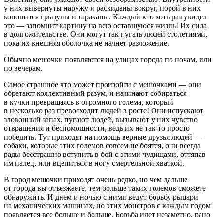
у них вывернуты наружу и раскиданы вокруг, порой в них
копошатся грызуны и тараканы. Каждый кто хоть раз увидел
это — запомнит картину на всю оставшуюся жизнь! Их сила
в долгожительстве. Они могут так пугать людей столетиями,
пока их внешняя оболочка не начнет разложение.
Обычно мешочки появляются на улицах города по ночам, или
по вечерам.
Самое страшное что может произойти с мешочками — они
обретают коллективный разум, и начинают собираться
в кучки превращаясь в огромного голема, который
в несколько раз превосходит людей в росте! Они испускают
зловонный запах, пугают людей, вызывают у них чувство
отвращения и беспомощности, ведь их не так-то просто
победить. Тут приходят на помощь верные друзья людей —
собаки, которые этих големов совсем не боятся, они всегда
рады бесстрашно вступить в бой с этими чудищами, оттяпав
им палец, или вцепиться в ногу смертельной хваткой.
В город мешочки приходят очень редко, но чем дальше
от города вы отъезжаете, тем больше таких големов сможете
обнаружить. И днем и ночью с ними ведут борьбу рыцари
на механических машинах, но этих монстров с каждым годом
появляется все больше и больше. Борьба идет незаметно, рано