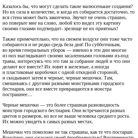
Казалось бы, что могут сделать такие малюсенькие создания?
Но их сила в количестве, и когда их собирается достаточно, то
вся стена может быть закопчена. Звучит не очень страшно,
но поверьте мне на слово, любой кто видел эту картину
своими глазами подтвердит- зрелище не их приятных!
Также примечательно, что на свежем воздухе они тоже часто
собираются и не редко средь бела дня! По субботникам,
во время генеральных уборок — именно в эти дни многие
из них выглядывают своими засаленными головами из-под
травы, интересуясь что это там за собрание людей и что они
делают все вместе? Их ловят в железные, а иногда
и пластиковые коробочки с одной откидной стороной,
и скидывают затем в черные, черные мешочки. Там,
смешиваясь с другими разными монстриками городского
бестиария, они все вместе превращаются в монстра
пострашнее…
Черные мешочки — это более страшная разновидность
монстров городского бестиария. Они встречаются разных
цветов и размеров, но все не выше человека среднего роста.
Их можно увидеть в самых разных местах.
Мешочки что помоложе не так страшны, как те что постарше.
Воистину, они ужасают своей безобразностью! Внутренности