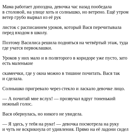
Мама работает допоздна, девочка час назад пообедала
в столовой, на улице хоть и солнышко, но ветрено. Ещё утром
ветер грубо вырвал из её рук
листок с расписанием уроков, который Вася перечитывала
перед входом в школу.
Поэтому Василиса решила подняться на четвёртый этаж, туда
где учатся первоклашки.
Уроков у них мало и в полвторого в коридоре уже пусто, зато
есть маленькие
скамеечки, где у окна можно в тишине почитать. Вася так
и сделала.
Солнышко пригревало через стекло и ласкало девочке лицо.
— А почитай мне вслух! — прозвучал вдруг тоненький
нежный голос.
Вася обернулась, но никого не увидела.
— Я здесь, у тебя на руке! — девочка посмотрела на руку
и чуть не вскрикнула от удивления. Прямо на её ладони сидел