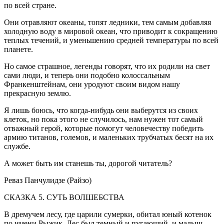
по всей стране.
Они отравляют океаны, топят ледники, тем самым добавляя
холодную воду в мировой океан, что приводит к сокращению
теплых течений, и уменьшению средней температуры по всей
планете.
Но самое страшное, легенды говорят, что их родили на свет
сами люди, и теперь они подобно колоссальным
Франкенштейнам, они уродуют своим видом нашу
прекрасную землю.
Я лишь боюсь, что когда-нибудь они выберутся из своих
клеток, но пока этого не случилось, нам нужен тот самый
отважный герой, которые помогут человечеству победить
армию титанов, големов, и маленьких трубчатых бесят на их
службе.
А может быть им станешь ты, дорогой читатель?
Реваз Панчулидзе (Райзо)
СКАЗКА 5. СУТЬ ВОЛШЕБСТВА
В дремучем лесу, где царили сумерки, обитал юный котенок
по имени Рыжик. Лес был темный и пугающий, и малыш