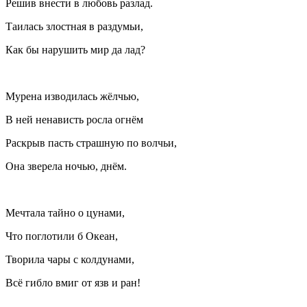
Решив внести в любовь разлад.
Таилась злостная в раздумьи,
Как бы нарушить мир да лад?
Мурена изводилась жëлчью,
В ней ненависть росла огнём
Раскрыв пасть страшную по волчьи,
Она зверела ночью, днём.
Мечтала тайно о цунами,
Что поглотили б Океан,
Творила чары с колдунами,
Всё гибло вмиг от язв и ран!