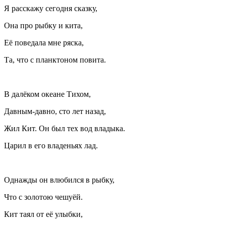
Я расскажу сегодня сказку,
Она про рыбку и кита,
Еë поведала мне ряска,
Та, что с планктоном повита.
В далёком океане Тихом,
Давным-давно, сто лет назад,
Жил Кит. Он был тех вод владыка.
Царил в его владеньях лад.
Однажды он влюбился в рыбку,
Что с золотою чешуëй.
Кит таял от её улыбки,