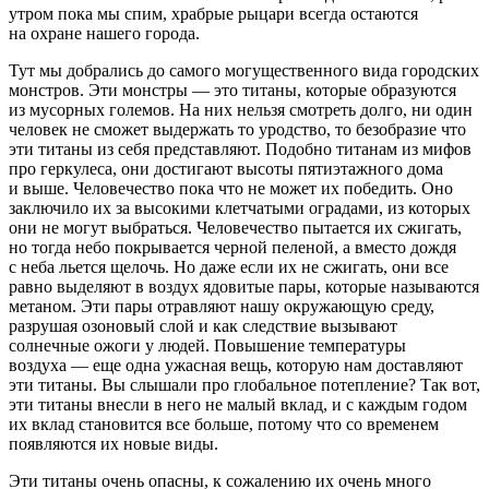
утром пока мы спим, храбрые рыцари всегда остаются
на охране нашего города.
Тут мы добрались до самого могущественного вида городских
монстров. Эти монстры — это титаны, которые образуются
из мусорных големов. На них нельзя смотреть долго, ни один
человек не сможет выдержать то уродство, то безобразие что
эти титаны из себя представляют. Подобно титанам из мифов
про геркулеса, они достигают высоты пятиэтажного дома
и выше. Человечество пока что не может их победить. Оно
заключило их за высокими клетчатыми оградами, из которых
они не могут выбраться. Человечество пытается их сжигать,
но тогда небо покрывается черной пеленой, а вместо дождя
с неба льется щелочь. Но даже если их не сжигать, они все
равно выделяют в воздух ядовитые пары, которые называются
метаном. Эти пары отравляют нашу окружающую среду,
разрушая озоновый слой и как следствие вызывают
солнечные ожоги у людей. Повышение температуры
воздуха — еще одна ужасная вещь, которую нам доставляют
эти титаны. Вы слышали про глобальное потепление? Так вот,
эти титаны внесли в него не малый вклад, и с каждым годом
их вклад становится все больше, потому что со временем
появляются их новые виды.
Эти титаны очень опасны, к сожалению их очень много