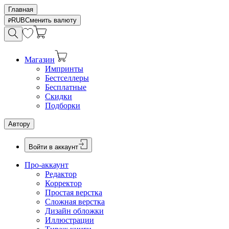
Главная
RUB
Сменить валюту
Магазин
Импринты
Бестселлеры
Бесплатные
Скидки
Подборки
Автору
Войти в аккаунт
Про-аккаунт
Редактор
Корректор
Простая верстка
Сложная верстка
Дизайн обложки
Иллюстрации