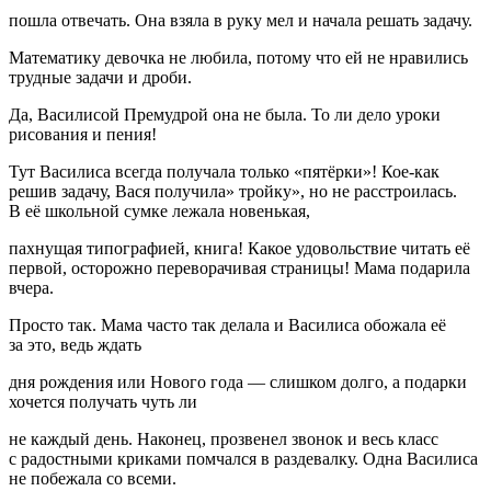
пошла отвечать. Она взяла в руку мел и начала решать задачу.
Математику девочка не любила, потому что ей не нравились
трудные задачи и дроби.
Да, Василисой Премудрой она не была. То ли дело уроки
рисования и пения!
Тут Василиса всегда получала только «пятёрки»! Кое-как
решив задачу, Вася получила» тройку», но не расстроилась.
В её школьной сумке лежала новенькая,
пахнущая типографией, книга! Какое удовольствие читать её
первой, осторожно переворачивая страницы! Мама подарила
вчера.
Просто так. Мама часто так делала и Василиса обожала её
за это, ведь ждать
дня рождения или Нового года — слишком долго, а подарки
хочется получать чуть ли
не каждый день. Наконец, прозвенел звонок и весь класс
с радостными криками помчался в раздевалку. Одна Василиса
не побежала со всеми.